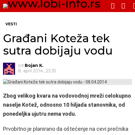
PRE
SWITCH
SKIN
Me
VESTI
Građani Koteža tek
sutra dobijaju vodu
od
Bojan K.
8. april 2014., 23:35
Zbog velikog kvara na vodovodnoj mreži celokupno
naselje Kotež, odnosno 10 hiljada stanovnika, od
ponedeljka ujutru nema vodu.
Prvobitno je planirano da oštećenje na cevi prečnika