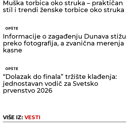
Muška torbica oko struka – praktičan
stil i trendi ženske torbice oko struka
OPŠTE
Informacije o zagađenju Dunava stižu
preko fotografija, a zvanična merenja
kasne
OPŠTE
“Dolazak do finala” tržište klađenja:
jednostavan vodič za Svetsko
prvenstvo 2026
VIŠE IZ:
VESTI