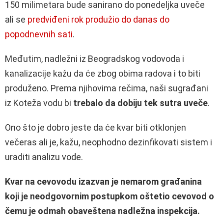
150 milimetara bude sanirano do ponedeljka uveče
ali se
predviđeni rok produžio do danas do
popodnevnih sati
.
Međutim, nadležni iz Beogradskog vodovoda i
kanalizacije kažu da će zbog obima radova i to biti
produženo. Prema njihovima rečima, naši sugrađani
iz Koteža vodu bi
trebalo da dobiju tek sutra uveče
.
Ono što je dobro jeste da će kvar biti otklonjen
večeras ali je, kažu, neophodno dezinfikovati sistem i
uraditi analizu vode.
Kvar na cevovodu izazvan je nemarom građanina
koji je neodgovornim postupkom oštetio cevovod o
čemu je odmah obaveštena nadležna inspekcija.