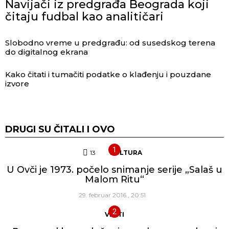
Navijači iz predgrađa Beograda koji
čitaju fudbal kao analitičari
Slobodno vreme u predgrađu: od susedskog terena
do digitalnog ekrana
Kako čitati i tumačiti podatke o klađenju i pouzdane
izvore
DRUGI SU ČITALI I OVO
13
Komentara
KULTURA
U Ovči je 1973. počelo snimanje serije „Salaš u
Malom Ritu“
29. februar 2016., 20:51
VESTI