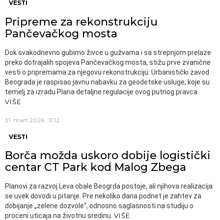
VESTI
Pripreme za rekonstrukciju
Pančevačkog mosta
Dok svakodnevno gubimo živce u gužvama i sa strepnjom prelaze
preko dotrajalih spojeva Pančevačkog mosta, stižu prve zvanične
vesti o pripremama za njegovu rekonstrukciju. Urbanistički zavod
Beograda je raspisao javnu nabavku za geodetske usluge, koje su
temelj za izradu Plana detaljne regulacije ovog putnog pravca.
VIŠE
31. mart 2026., 11:12
VESTI
Borča možda uskoro dobije logistički
centar CT Park kod Malog Zbega
Planovi za razvoj Leva obale Beogrda postoje, ali njihova realizacija
se uvek dovodi u pitanje. Pre nekoliko dana podnet je zahtev za
dobijanje „zelene dozvole“, odnosno saglasnosti na studiju o
proceni uticaja na životnu sredinu.
VIŠE