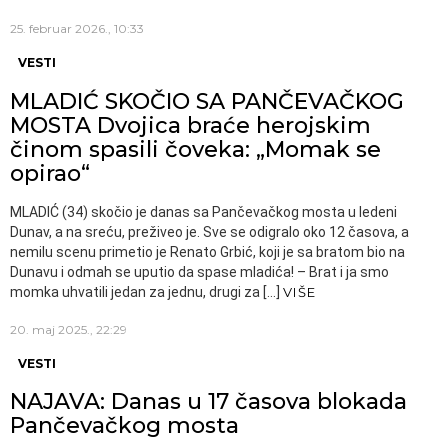
25. februar 2026., 10:33
VESTI
MLADIĆ SKOČIO SA PANČEVAČKOG
MOSTA Dvojica braće herojskim
činom spasili čoveka: „Momak se
opirao“
MLADIĆ (34) skočio je danas sa Pančevačkog mosta u ledeni
Dunav, a na sreću, preživeo je. Sve se odigralo oko 12 časova, a
nemilu scenu primetio je Renato Grbić, koji je sa bratom bio na
Dunavu i odmah se uputio da spase mladića! – Brat i ja smo
momka uhvatili jedan za jednu, drugi za […]
VIŠE
20. maj 2025., 22:29
VESTI
NAJAVA: Danas u 17 časova blokada
Pančevačkog mosta