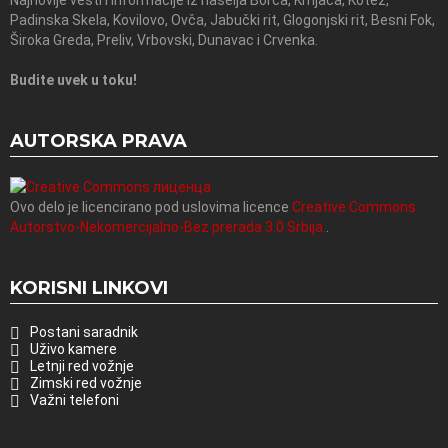
Najnovije vesti i informacije iz naselja Borča, Krnjača, Kotež,
Padinska Skela, Kovilovo, Ovča, Jabučki rit, Glogonjski rit, Besni Fok,
Široka Greda, Preliv, Vrbovski, Dunavac i Crvenka.
Budite uvek u toku!
AUTORSKA PRAVA
Ovo delo je licencirano pod uslovima licence
Creative Commons
Autorstvo-Nekomercijalno-Bez prerada 3.0 Srbija.
.
KORISNI LINKOVI
Postani saradnik
Uživo kamere
Letnji red vožnje
Zimski red vožnje
Važni telefoni