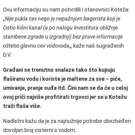
Ovu informaciju su nam potvrdili i stanovnici Koteža:
„
Nije pukla cev nego je nepažnjom bagerista koji je
čistio kišni kanal (a po nalogu investitora obližnje
stambene zgrade u izgradnji) bez prave informacije
oštetio glavnu cev vodovoda
„, kaže naš sugrađanih
D.V.
Građani se trenutno snalaze tako što kupuju
flaširanu vodu i koriste je maltene za sve – piće,
umivanje, pranje suđa itd. Čini nam se da će u celoj
ovoj priči najviše profitirati trgovci jer se u Kotežu
traži flaša više.
Nadležni kažu da je za najnužnije potrebe obezbeđen
dovoljan broj cisterni s vodom.