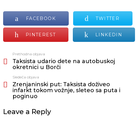
FACEBOOK
TWITTER
PINTEREST
LINKEDIN
Prethodna objava
Vidi
Taksista udario dete na autobuskoj
još
okretnici u Borči
Sledeća objava
Zrenjaninski put: Taksista doživeo
infarkt tokom vožnje, sleteo sa puta i
poginuo
Leave a Reply