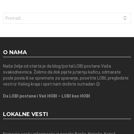
Traži:
O NAMA
Naša želja od starta je da blog/portal LOBI postane Vaša
svakodnevnica. Želimo da dok pijete jutarnju kaficu, odmarate
posle posla ili se spremate za spavanje, posetite LOBI, pregledate
vesti iz Vašeg kraja i opet nam dođete sutradan 😉
Da LOBI postane i Vaš HOBI – LOBI kao HOBI
LOKALNE VESTI