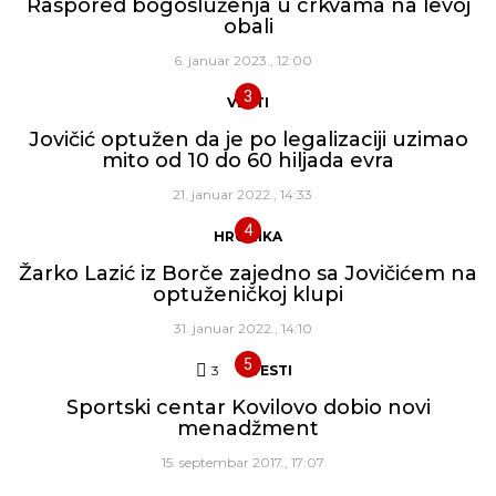
Raspored bogosluženja u crkvama na levoj
obali
6. januar 2023., 12:00
VESTI
Jovičić optužen da je po legalizaciji uzimao
mito od 10 do 60 hiljada evra
21. januar 2022., 14:33
HRONIKA
Žarko Lazić iz Borče zajedno sa Jovičićem na
optuženičkoj klupi
31. januar 2022., 14:10
3
Komentara
VESTI
Sportski centar Kovilovo dobio novi
menadžment
15. septembar 2017., 17:07