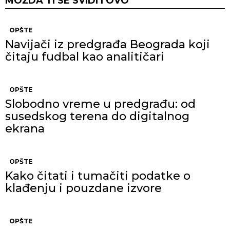
MOŽDA TI SE SVIDI I OVO
OPŠTE
Navijači iz predgrađa Beograda koji
čitaju fudbal kao analitičari
OPŠTE
Slobodno vreme u predgrađu: od
susedskog terena do digitalnog
ekrana
OPŠTE
Kako čitati i tumačiti podatke o
klađenju i pouzdane izvore
OPŠTE