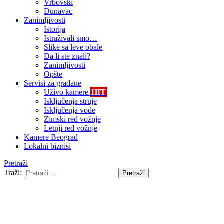
Vrbovski
Dunavac
Zanimljivosti
Istorija
Istraživali smo…
Slike sa leve obale
Da li ste znali?
Zanimljivosti
Opšte
Servisi za građane
Uživo kamere
HIT
Isključenja struje
Isključenja vode
Zimski red vožnje
Letnji red vožnje
Kamere Beograd
Lokalni biznisi
Pretraži
Traži:
Pretraži