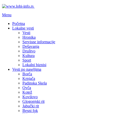
Menu
Početna
Lokalne vesti
Vesti
Hronika
Servisne informacije
Dešavanja
Društvo
Kultura
Sport
Lokalni biznisi
Vesti po naseljima
Borča
Krnjača
Padinska Skela
Ovča
Kotež
Kovilovo
Glogonjski rit
Jabučki rit
Besni fok