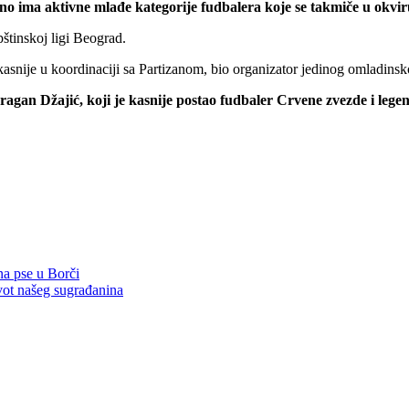
utno ima aktivne mlađe kategorije fudbalera koje se takmiče u okv
štinskoj ligi Beograd.
asnije u koordinaciji sa Partizanom, bio organizator jedinog omladinsk
ragan Džajić, koji je kasnije postao fudbaler Crvene zvezde i lege
na pse u Borči
ivot našeg sugrađanina