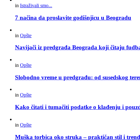
in
Istraživali smo...
7 načina da proslavite godišnjicu u Beogradu
in
Opšte
Navijači iz predgrađa Beograda koji čitaju fudba
in
Opšte
Slobodno vreme u predgrađu: od susedskog tere
in
Opšte
Kako čitati i tumačiti podatke o klađenju i pouz
in
Opšte
Muška torbica oko struka – praktičan stil i trend