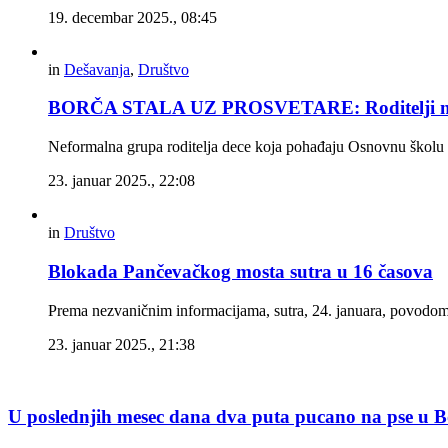
19. decembar 2025., 08:45
in
Dešavanja
,
Društvo
BORČA STALA UZ PROSVETARE: Roditelji ne š
Neformalna grupa roditelja dece koja pohađaju Osnovnu školu „J
23. januar 2025., 22:08
in
Društvo
Blokada Pančevačkog mosta sutra u 16 časova
Prema nezvaničnim informacijama, sutra, 24. januara, povodom
23. januar 2025., 21:38
U poslednjih mesec dana dva puta pucano na pse u B