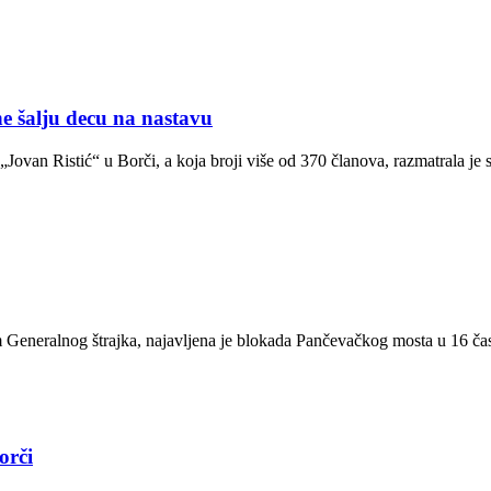
alju decu na nastavu
ovan Ristić“ u Borči, a koja broji više od 370 članova, razmatrala je 
 Generalnog štrajka, najavljena je blokada Pančevačkog mosta u 16 čas
orči