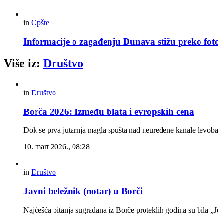
in
Opšte
Informacije o zagađenju Dunava stižu preko foto
Više iz:
Društvo
in
Društvo
Borča 2026: Između blata i evropskih cena
Dok se prva jutarnja magla spušta nad neuređene kanale levoba
10. mart 2026., 08:28
in
Društvo
Javni beležnik (notar) u Borči
Najčešća pitanja sugrađana iz Borče proteklih godina su bila „