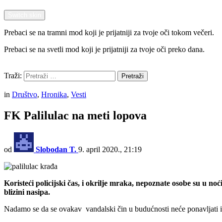
Switch skin
Prebaci se na tramni mod koji je prijatniji za tvoje oči tokom večeri.
Prebaci se na svetli mod koji je prijatniji za tvoje oči preko dana.
Pretraži
Traži:
Pretraži
Menu
in
Društvo
,
Hronika
,
Vesti
FK Palilulac na meti lopova
od
Slobodan T.
9. april 2020., 21:19
Koristeći policijski čas, i okrilje mraka, nepoznate osobe su u noć
blizini nasipa.
Nadamo se da se ovakav vandalski čin u budućnosti neće ponavljati i 