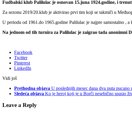
Fudbalski klub Palilulac je osnovan 15.juna 1924.godine, i tren
Za sezonu 2019/20.klub je aktivirao prvi tim koji se takmiči u Međuop
U periodu od 1961.do 1965.godine Palilulac je najpre samostalno , a k
Na jednom od tih turnira za Palilulac je zaigrao tada anonimni D
Facebook
Twitter
Pinterest
LinkedIn
Vidi još
Prethodna objava
U poslednjih mesec dana dva puta pucano 
Sledeća objava
Ko je heroj koji je u Borči nesebično spasio ž
Leave a Reply