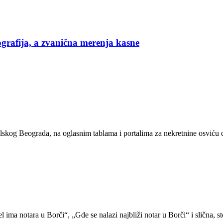
grafija, a zvanična merenja kasne
lskog Beograda, na oglasnim tablama i portalima za nekretnine osviću c
Jel ima notara u Borči“, „Gde se nalazi najbliži notar u Borči“ i slič