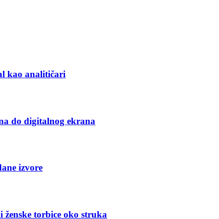
l kao analitičari
na do digitalnog ekrana
dane izvore
i ženske torbice oko struka