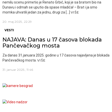
nemilu scenu primetio je Renato Grbić, koji je sa bratom bio na
Dunavu i odmah se uputio da spase mladića! – Brat i ja smo
momka uhvatili jedan za jednu, drugi za […]
VIŠE
20. maj 2025., 22:29
VESTI
NAJAVA: Danas u 17 časova blokada
Pančevačkog mosta
Za danas 31.januara 2025. godine u 17 časova najavljena je blokada
Pančevačkog mosta.
VIŠE
31. januar 2025., 11:46