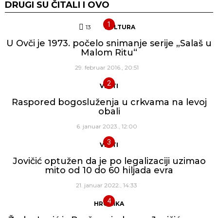
DRUGI SU ČITALI I OVO
13
Komentara
KULTURA
U Ovči je 1973. počelo snimanje serije „Salaš u
Malom Ritu“
29. februar 2016., 20:51
VESTI
Raspored bogosluženja u crkvama na levoj
obali
6. januar 2023., 12:00
VESTI
Jovičić optužen da je po legalizaciji uzimao
mito od 10 do 60 hiljada evra
21. januar 2022., 14:33
HRONIKA