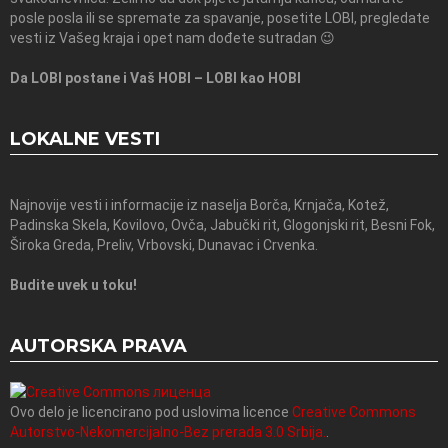
posle posla ili se spremate za spavanje, posetite LOBI, pregledate
vesti iz Vašeg kraja i opet nam dođete sutradan 😉
Da LOBI postane i Vaš HOBI – LOBI kao HOBI
LOKALNE VESTI
Najnovije vesti i informacije iz naselja Borča, Krnjača, Kotež,
Padinska Skela, Kovilovo, Ovča, Jabučki rit, Glogonjski rit, Besni Fok,
Široka Greda, Preliv, Vrbovski, Dunavac i Crvenka.
Budite uvek u toku!
AUTORSKA PRAVA
Ovo delo je licencirano pod uslovima licence
Creative Commons
Autorstvo-Nekomercijalno-Bez prerada 3.0 Srbija.
.