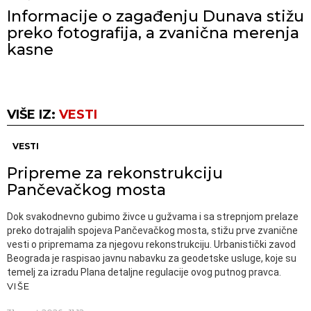
Informacije o zagađenju Dunava stižu
preko fotografija, a zvanična merenja
kasne
VIŠE IZ:
VESTI
VESTI
Pripreme za rekonstrukciju
Pančevačkog mosta
Dok svakodnevno gubimo živce u gužvama i sa strepnjom prelaze
preko dotrajalih spojeva Pančevačkog mosta, stižu prve zvanične
vesti o pripremama za njegovu rekonstrukciju. Urbanistički zavod
Beograda je raspisao javnu nabavku za geodetske usluge, koje su
temelj za izradu Plana detaljne regulacije ovog putnog pravca.
VIŠE