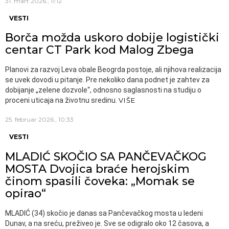
31. mart 2026., 11:12
VESTI
Borča možda uskoro dobije logistički
centar CT Park kod Malog Zbega
Planovi za razvoj Leva obale Beogrda postoje, ali njihova realizacija
se uvek dovodi u pitanje. Pre nekoliko dana podnet je zahtev za
dobijanje „zelene dozvole“, odnosno saglasnosti na studiju o
proceni uticaja na životnu sredinu.
VIŠE
25. februar 2026., 10:33
VESTI
MLADIĆ SKOČIO SA PANČEVAČKOG
MOSTA Dvojica braće herojskim
činom spasili čoveka: „Momak se
opirao“
MLADIĆ (34) skočio je danas sa Pančevačkog mosta u ledeni
Dunav, a na sreću, preživeo je. Sve se odigralo oko 12 časova, a