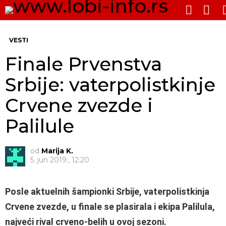
PRE
SWITCH
SKIN
Me
VESTI
Finale Prvenstva
Srbije: vaterpolistkinje
Crvene zvezde i
Palilule
od
Marija K.
5. jun 2019., 12:20
Posle aktuelnih šampionki Srbije, vaterpolistkinja
Crvene zvezde, u finale se plasirala i ekipa Palilula,
najveći rival crveno-belih u ovoj sezoni.