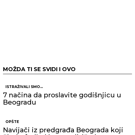
MOŽDA TI SE SVIDI I OVO
ISTRAŽIVALI SMO...
7 načina da proslavite godišnjicu u
Beogradu
OPŠTE
Navijači iz predgrađa Beograda koji