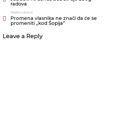
radova
Sledeća objava
Promena vlasnika ne znači da će se
promeniti „kod Šopija“
Leave a Reply