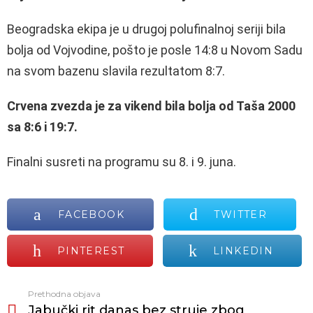
Beogradska ekipa je u drugoj polufinalnoj seriji bila
bolja od Vojvodine, pošto je posle 14:8 u Novom Sadu
na svom bazenu slavila rezultatom 8:7.
Crvena zvezda je za vikend bila bolja od Taša 2000
sa 8:6 i 19:7.
Finalni susreti na programu su 8. i 9. juna.
FACEBOOK
TWITTER
PINTEREST
LINKEDIN
Prethodna objava
Vidi
Jabučki rit danas bez struje zbog
još