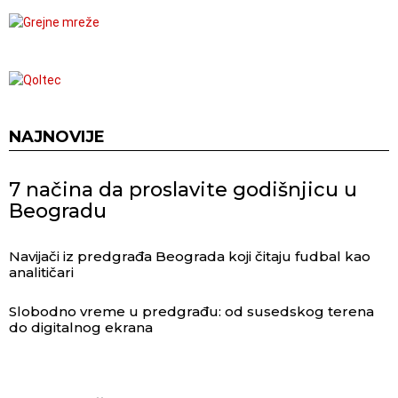
NAJNOVIJE
7 načina da proslavite godišnjicu u
Beogradu
Navijači iz predgrađa Beograda koji čitaju fudbal kao
analitičari
Slobodno vreme u predgrađu: od susedskog terena
do digitalnog ekrana