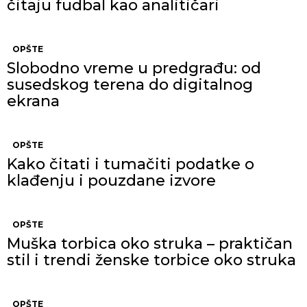
čitaju fudbal kao analitičari
OPŠTE
Slobodno vreme u predgrađu: od
susedskog terena do digitalnog
ekrana
OPŠTE
Kako čitati i tumačiti podatke o
klađenju i pouzdane izvore
OPŠTE
Muška torbica oko struka – praktičan
stil i trendi ženske torbice oko struka
OPŠTE