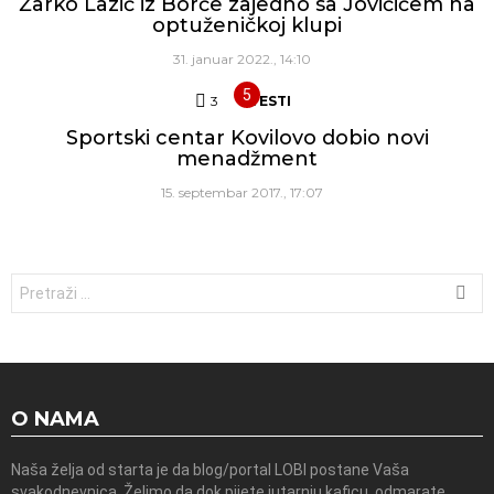
Žarko Lazić iz Borče zajedno sa Jovičićem na
optuženičkoj klupi
31. januar 2022., 14:10
3
Komentara
VESTI
Sportski centar Kovilovo dobio novi
menadžment
15. septembar 2017., 17:07
Traži:
O NAMA
Naša želja od starta je da blog/portal LOBI postane Vaša
svakodnevnica. Želimo da dok pijete jutarnju kaficu, odmarate