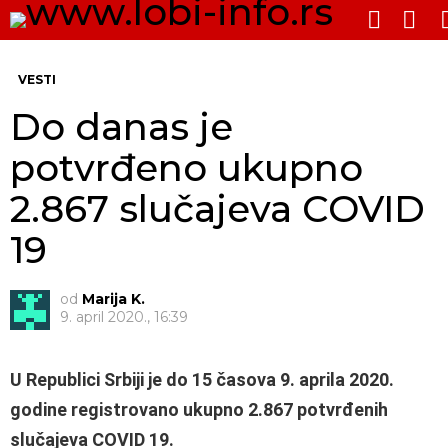
PRE
SWITCH
SKIN
Me
VESTI
Do danas je
potvrđeno ukupno
2.867 slučajeva COVID
19
od
Marija K.
9. april 2020., 16:39
U Republici Srbiji je do 15 časova 9. aprila 2020.
godine registrovano ukupno 2.867 potvrđenih
slučajeva COVID 19.