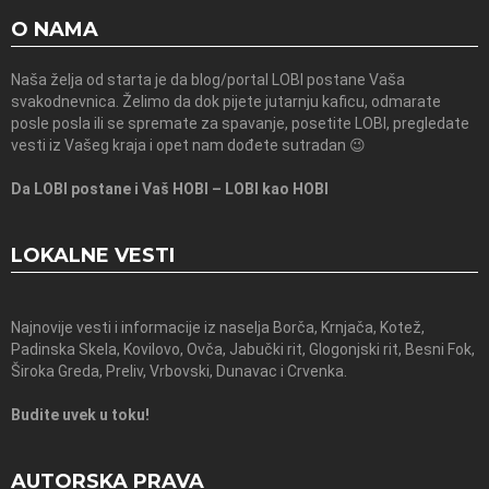
O NAMA
Naša želja od starta je da blog/portal LOBI postane Vaša
svakodnevnica. Želimo da dok pijete jutarnju kaficu, odmarate
posle posla ili se spremate za spavanje, posetite LOBI, pregledate
vesti iz Vašeg kraja i opet nam dođete sutradan 😉
Da LOBI postane i Vaš HOBI – LOBI kao HOBI
LOKALNE VESTI
Najnovije vesti i informacije iz naselja Borča, Krnjača, Kotež,
Padinska Skela, Kovilovo, Ovča, Jabučki rit, Glogonjski rit, Besni Fok,
Široka Greda, Preliv, Vrbovski, Dunavac i Crvenka.
Budite uvek u toku!
AUTORSKA PRAVA