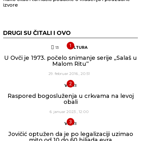
izvore
DRUGI SU ČITALI I OVO
13
Komentara
KULTURA
U Ovči je 1973. počelo snimanje serije „Salaš u
Malom Ritu“
29. februar 2016., 20:51
VESTI
Raspored bogosluženja u crkvama na levoj
obali
6. januar 2023., 12:00
VESTI
Jovičić optužen da je po legalizaciji uzimao
mito od 10 do 60 hiljada evra