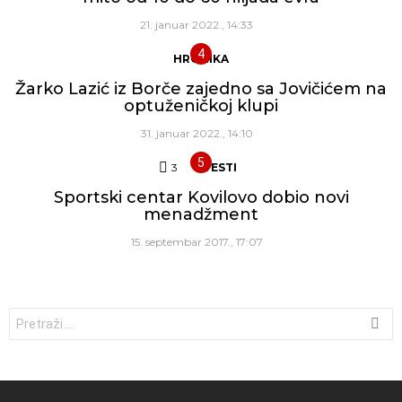
21. januar 2022., 14:33
HRONIKA
Žarko Lazić iz Borče zajedno sa Jovičićem na
optuženičkoj klupi
31. januar 2022., 14:10
3
Komentara
VESTI
Sportski centar Kovilovo dobio novi
menadžment
15. septembar 2017., 17:07
Traži: