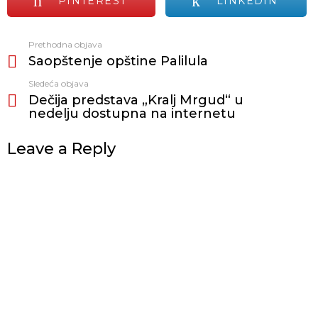
PINTEREST
LINKEDIN
Prethodna objava
Vidi
Saopštenje opštine Palilula
još
Sledeća objava
Dečija predstava „Kralj Mrgud“ u
nedelju dostupna na internetu
Leave a Reply