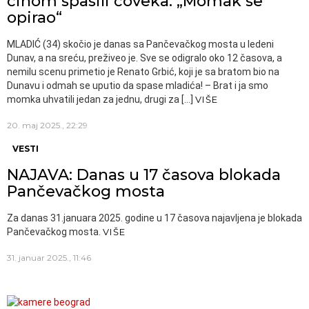
činom spasili čoveka: „Momak se
opirao“
MLADIĆ (34) skočio je danas sa Pančevačkog mosta u ledeni
Dunav, a na sreću, preživeo je. Sve se odigralo oko 12 časova, a
nemilu scenu primetio je Renato Grbić, koji je sa bratom bio na
Dunavu i odmah se uputio da spase mladića! – Brat i ja smo
momka uhvatili jedan za jednu, drugi za […]
VIŠE
20. maj 2025., 22:29
VESTI
NAJAVA: Danas u 17 časova blokada
Pančevačkog mosta
Za danas 31.januara 2025. godine u 17 časova najavljena je blokada
Pančevačkog mosta.
VIŠE
31. januar 2025., 11:46