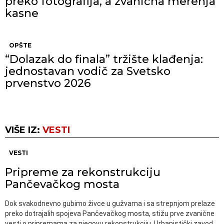
preko fotografija, a zvanična merenja
kasne
OPŠTE
“Dolazak do finala” tržište klađenja:
jednostavan vodič za Svetsko
prvenstvo 2026
VIŠE IZ:
VESTI
VESTI
Pripreme za rekonstrukciju
Pančevačkog mosta
Dok svakodnevno gubimo živce u gužvama i sa strepnjom prelaze
preko dotrajalih spojeva Pančevačkog mosta, stižu prve zvanične
vesti o pripremama za njegovu rekonstrukciju. Urbanistički zavod