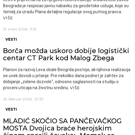
Beograda je raspisao javnu nabavku za geodetske usluge, koje su
temelj za izradu Plana detaljne regulacije ovog putnog pravca.
VIŠE
31. mart 2026., 11:12
VESTI
Borča možda uskoro dobije logistički
centar CT Park kod Malog Zbega
Planovi za razvoj Leva obale Beogrda postoje, ali njihova realizacija
se uvek dovodi u pitanje. Pre nekoliko dana podnet je zahtev za
dobijanje „zelene dozvole“, odnosno saglasnosti na studiju o
proceni uticaja na životnu sredinu.
VIŠE
25. februar 2026., 10:33
VESTI
MLADIĆ SKOČIO SA PANČEVAČKOG
MOSTA Dvojica braće herojskim