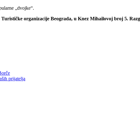
opularne „dvojke“.
u Turističke organizacije Beograda, u Knez Mihailovoj broj 5. Ra
Borče
ih prijatelja