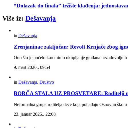
“Dolazak do finala” tržište klađenja: jednostav
Više iz:
Dešavanja
in
Dešavanja
Zrenjaninac zaključan: Revolt Krnjače zbog igno
Ono što je počelo kao mirno okupljanje građana nezadovoljnih
9. mart 2026., 09:54
in
Dešavanja
,
Društvo
BORČA STALA UZ PROSVETARE: Roditelji ne š
Neformalna grupa roditelja dece koja pohađaju Osnovnu školu „J
23. januar 2025., 22:08