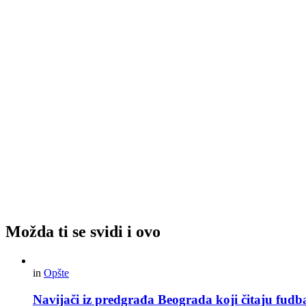
Možda ti se svidi i ovo
in
Opšte
Navijači iz predgrađa Beograda koji čitaju fudba