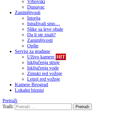
Vrbovski
Dunavac
Zanimljivosti
Istorija
Istraživali smo…
Slike sa leve obale
Da li ste znali?
Zanimljivosti
Opšte
Servisi za građane
Uživo kamere
HIT
Isključenja struje
Isključenja vode
Zimski red vožnje
Letnji red vožnje
Kamere Beograd
Lokalni biznisi
Pretraži
Traži:
Pretraži