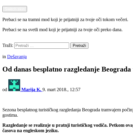
Switch skin
Prebaci se na tramni mod koji je prijatniji za tvoje oči tokom večeri.
Prebaci se na svetli mod koji je prijatniji za tvoje oči preko dana.
Pretraži
Traži:
Pretraži
Menu
in
Dešavanja
Od danas besplatno razgledanje Beograd
od
Marija K.
9. mart 2018., 12:57
Sezona besplatnog turističkog razgledanja Beograda tramvajem počinje 
gostima.
Razgledanje se realizuje u pratnji turističkog vodiča. Petkom ov
časova na engleskom jeziku.