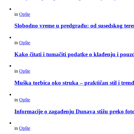
in
Opšte
Slobodno vreme u predgrađu: od susedskog tere
in
Opšte
Kako čitati i tumačiti podatke o klađenju i pouz
in
Opšte
Muška torbica oko struka – praktičan stil i trend
in
Opšte
Informacije o zagađenju Dunava stižu preko foto
in
Opšte