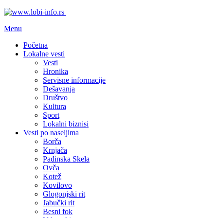
Menu
Početna
Lokalne vesti
Vesti
Hronika
Servisne informacije
Dešavanja
Društvo
Kultura
Sport
Lokalni biznisi
Vesti po naseljima
Borča
Krnjača
Padinska Skela
Ovča
Kotež
Kovilovo
Glogonjski rit
Jabučki rit
Besni fok