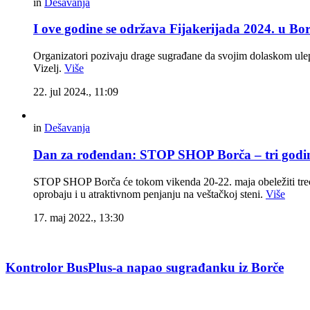
in
Dešavanja
I ove godine se održava Fijakerijada 2024. u B
Organizatori pozivaju drage sugrađane da svojim dolaskom ulep
Vizelj.
Više
22. jul 2024., 11:09
in
Dešavanja
Dan za rođendan: STOP SHOP Borča – tri godi
STOP SHOP Borča će tokom vikenda 20-22. maja obeležiti treć
oprobaju i u atraktivnom penjanju na veštačkoj steni.
Više
17. maj 2022., 13:30
Kontrolor BusPlus-a napao sugrađanku iz Borče