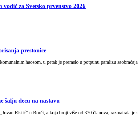
an vodič za Svetsko prvenstvo 2026
risanja prestonice
 komunalnim haosom, u petak je preraslo u potpunu paralizu saobraća
alju decu na nastavu
ovan Ristić“ u Borči, a koja broji više od 370 članova, razmatrala je 