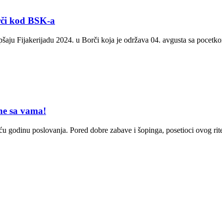
orči kod BSK-a
šaju Fijakerijadu 2024. u Borči koja je održava 04. avgusta sa pocetk
ne sa vama!
u godinu poslovanja. Pored dobre zabave i šopinga, posetioci ovog r