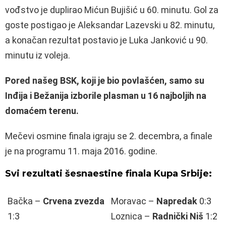
vođstvo je duplirao Mićun Bujišić u 60. minutu. Gol za
goste postigao je Aleksandar Lazevski u 82. minutu,
a konačan rezultat postavio je Luka Janković u 90.
minutu iz voleja.
Pored našeg BSK, koji je bio povlašćen, samo su
Inđija i Bežanija izborile plasman u 16 najboljih na
domaćem terenu.
Mečevi osmine finala igraju se 2. decembra, a finale
je na programu 11. maja 2016. godine.
Svi rezultati šesnaestine finala Kupa Srbije:
Bačka –
Crvena zvezda
Moravac –
Napredak
0:3
1:3
Loznica –
Radnički Niš
1:2