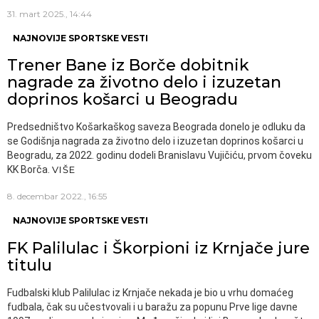
31. mart 2025., 14:44
NAJNOVIJE SPORTSKE VESTI
Trener Bane iz Borče dobitnik
nagrade za životno delo i izuzetan
doprinos košarci u Beogradu
Predsedništvo Košarkaškog saveza Beograda donelo je odluku da
se Godišnja nagrada za životno delo i izuzetan doprinos košarci u
Beogradu, za 2022. godinu dodeli Branislavu Vujičiću, prvom čoveku
KK Borča.
VIŠE
8. decembar 2022., 16:55
NAJNOVIJE SPORTSKE VESTI
FK Palilulac i Škorpioni iz Krnjače jure
titulu
Fudbalski klub Palilulac iz Krnjače nekada je bio u vrhu domaćeg
fudbala, čak su učestvovali i u baražu za popunu Prve lige davne