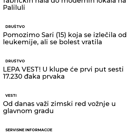
fabričkih hala do modernih lokala na
Paliluli
DRUŠTVO
Pomozimo Sari (15) koja se izlečila od
leukemije, ali se bolest vratila
DRUŠTVO
LEPA VEST! U klupe će prvi put sesti
17.230 đaka prvaka
VESTI
Od danas važi zimski red vožnje u
glavnom gradu
SERVISNE INFORMACIJE