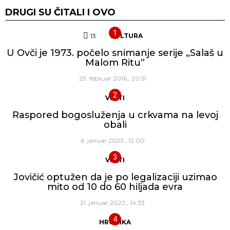
DRUGI SU ČITALI I OVO
13
Komentara
KULTURA
U Ovči je 1973. počelo snimanje serije „Salaš u
Malom Ritu“
29. februar 2016., 20:51
VESTI
Raspored bogosluženja u crkvama na levoj
obali
6. januar 2023., 12:00
VESTI
Jovičić optužen da je po legalizaciji uzimao
mito od 10 do 60 hiljada evra
21. januar 2022., 14:33
HRONIKA