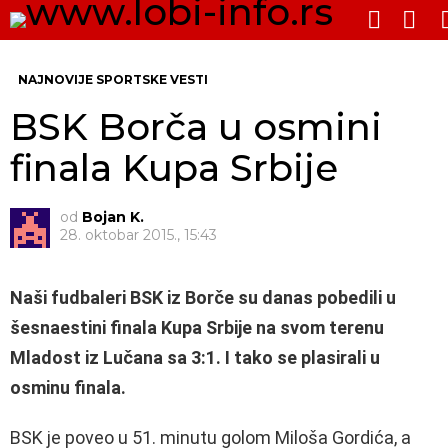
PRE
SWITCH
SKIN
Me
NAJNOVIJE SPORTSKE VESTI
BSK Borča u osmini
finala Kupa Srbije
od
Bojan K.
28. oktobar 2015., 15:43
Naši fudbaleri BSK iz Borče su danas pobedili u
šesnaestini finala Kupa Srbije na svom terenu
Mladost iz Lučana sa 3:1. I tako se plasirali u
osminu finala.
BSK je poveo u 51. minutu golom Miloša Gordića, a