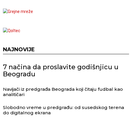
NAJNOVIJE
7 načina da proslavite godišnjicu u
Beogradu
Navijači iz predgrađa Beograda koji čitaju fudbal kao
analitičari
Slobodno vreme u predgrađu: od susedskog terena
do digitalnog ekrana