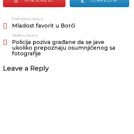
PINTEREST
LINKEDIN
Prethodna objava
Vidi
Mladost favorit u Borči
još
Sledeća objava
Policija poziva građane da se jave
ukoliko prepoznaju osumnjičenog sa
fotografije
Leave a Reply