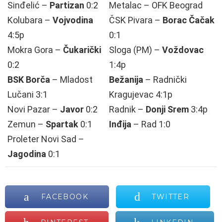
Sinđelić –
Partizan
0:2
Metalac – OFK Beograd
Kolubara –
Vojvodina
ČSK Pivara –
Borac Čačak
4:5p
0:1
Mokra Gora –
Čukarički
Sloga (PM) –
Voždovac
0:2
1:4p
BSK Borča
– Mladost
Bežanija
– Radnički
Lučani 3:1
Kragujevac 4:1p
Novi Pazar –
Javor
0:2
Radnik –
Donji Srem
3:4p
Zemun –
Spartak
0:1
Inđija
– Rad 1:0
Proleter Novi Sad –
Jagodina
0:1
FACEBOOK
TWITTER