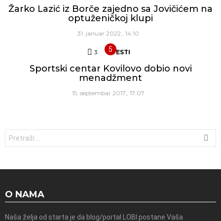
Žarko Lazić iz Borče zajedno sa Jovičićem na
optuženičkoj klupi
31. januar 2022., 14:10
3
Komentara
VESTI
Sportski centar Kovilovo dobio novi
menadžment
15. septembar 2017., 17:07
Traži:
O NAMA
Naša želja od starta je da blog/portal LOBI postane Vaša