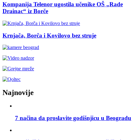
Kompanija Telenor ugostila učenike OŠ „Rade
Drainac“ iz Borče
Krnjača, Borča i Kovilovo bez struje
Najnovije
7 načina da proslavite godišnjicu u Beogradu