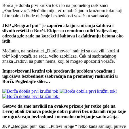
Borča je dobila prvi kružni tok i to na prometnoj raskrsnici
„Đurđenovac“. Međutim nije reč o uobičajnom kružnom toku koji
bi trebalo da bude oličenje bezbednosti vozača u saobraćaju.
JKP „Beograd put“ je započeo akciju saniranja šahtova i
slivnih rešetki u Borči. Ekipe su trenutno u ulici Valjevskog
odreda gde rade na korekciji šahtova i asfaltiranju betona oko
istih.
Međutim, na raskrsnici „Đurđenovac“ radnici su ostavili „kružni
tok“ koji vozači, za sada, vešto zaobilaze. Čak ni saobraćajnog
znaka „radovi na putu“ nema, koji bi mogao upozoriti vozače.
Improvizovani kružni tok predstavlja problem vozačima i
ugrožava bezbednost saobraćaja na prometnoj raskrsnici u
Borči. Pogledajte slike…
Gotovo da smo navikili na ovakve prizore jer retko gde na
Levoj obali Dunava postoje dobri putevi bez udarnih rupa koje
ne ugrožavaju bezbednost i normalno odvijanje saobraćaja.
JKP „Beograd put“ kao i „Putevi Srbije “ retko kada saniraju puteve