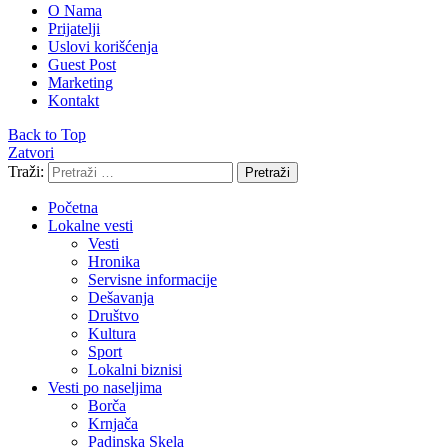
O Nama
Prijatelji
Uslovi korišćenja
Guest Post
Marketing
Kontakt
Back to Top
Zatvori
Traži:
Pretraži
Početna
Lokalne vesti
Vesti
Hronika
Servisne informacije
Dešavanja
Društvo
Kultura
Sport
Lokalni biznisi
Vesti po naseljima
Borča
Krnjača
Padinska Skela