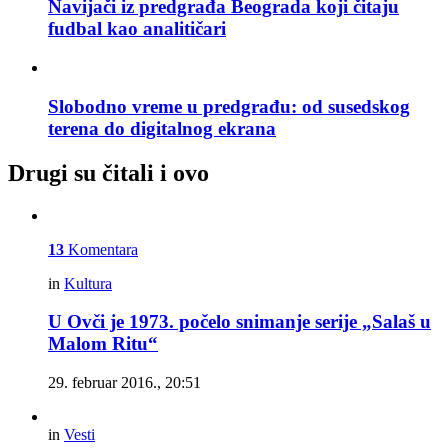
Navijači iz predgrađa Beograda koji čitaju
fudbal kao analitičari
Slobodno vreme u predgrađu: od susedskog
terena do digitalnog ekrana
Drugi su čitali i ovo
13
Komentara
in
Kultura
U Ovči je 1973. počelo snimanje serije „Salaš u
Malom Ritu“
29. februar 2016., 20:51
in
Vesti