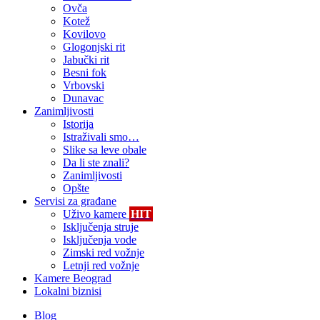
Ovča
Kotež
Kovilovo
Glogonjski rit
Jabučki rit
Besni fok
Vrbovski
Dunavac
Zanimljivosti
Istorija
Istraživali smo…
Slike sa leve obale
Da li ste znali?
Zanimljivosti
Opšte
Servisi za građane
Uživo kamere
HIT
Isključenja struje
Isključenja vode
Zimski red vožnje
Letnji red vožnje
Kamere Beograd
Lokalni biznisi
Blog