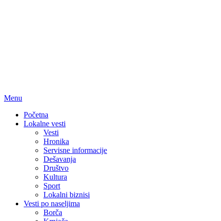
Menu
Početna
Lokalne vesti
Vesti
Hronika
Servisne informacije
Dešavanja
Društvo
Kultura
Sport
Lokalni biznisi
Vesti po naseljima
Borča