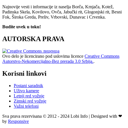
Najnovije vesti i informacije iz naselja Borča, Krnjača, Kotež,
Padinska Skela, Kovilovo, Ovča, Jabučki rit, Glogonjski rit, Besni
Fok, Široka Greda, Preliv, Vrbovski, Dunavac i Crvenka.
Budite uvek u toku!
AUTORSKA PRAVA
Ovo delo je licencirano pod uslovima licence
Creative Commons
Autorstvo-Nekomercijalno-Bez prerada 3.0 Srbija.
.
Korisni linkovi
Postani saradnik
Uživo kamere
Letnji red vožnje
Zimski red vožnje
Važni telefoni
Sva prava rezervisana © 2012 - 2024 Lobi Info | Designed with ❤
by
Responsive