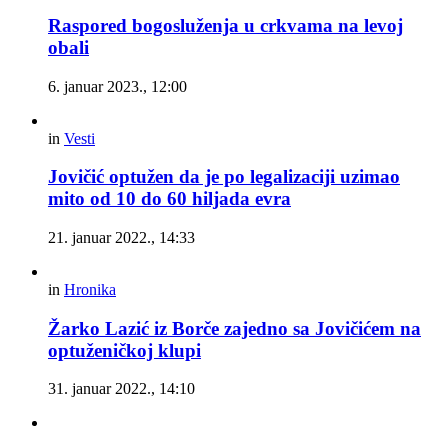
Raspored bogosluženja u crkvama na levoj
obali
6. januar 2023., 12:00
in
Vesti
Jovičić optužen da je po legalizaciji uzimao
mito od 10 do 60 hiljada evra
21. januar 2022., 14:33
in
Hronika
Žarko Lazić iz Borče zajedno sa Jovičićem na
optuženičkoj klupi
31. januar 2022., 14:10