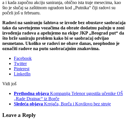
a i kada započnu akciju saniranja, obično ista traje mesecima, kao
što je slučaj sa zaštitnom ogradom kod „Putnika“ čiji radovi su
počeli još u februaru.
Radovi na saniranju šahtova se izvode bez obustave saobraćaja
tako da savetujemo vozačima da obrate dodatnu pažnju u zoni
izvođenja radova a apelujemo na ekipe JKP „Beograd put“ da
što brže saniraju problem kako bi se saobraćaj odvijao
nesmetano. Ukoliko se radovi ne obave danas, neophodno je
označiti radove na putu saobraćajnim znakovima.
Facebook
Twitter
Pinterest
LinkedIn
Vidi još
Prethodna objava
Kompanija Telenor ugostila učenike OŠ
„Rade Drainac“ iz Borče
Sledeća objava
Krnjača, Borča i Kovilovo bez struje
Leave a Reply