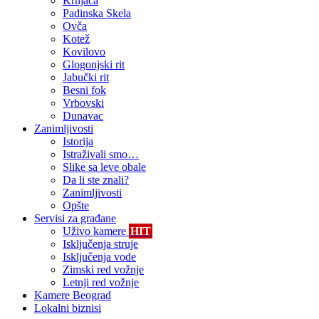
Krnjača
Padinska Skela
Ovča
Kotež
Kovilovo
Glogonjski rit
Jabučki rit
Besni fok
Vrbovski
Dunavac
Zanimljivosti
Istorija
Istraživali smo…
Slike sa leve obale
Da li ste znali?
Zanimljivosti
Opšte
Servisi za građane
Uživo kamere
HIT
Isključenja struje
Isključenja vode
Zimski red vožnje
Letnji red vožnje
Kamere Beograd
Lokalni biznisi