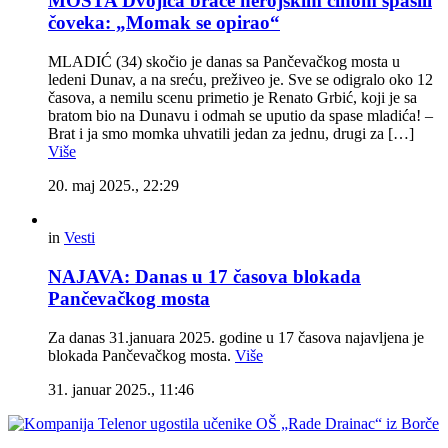
MOSTA Dvojica braće herojskim činom spasili
čoveka: „Momak se opirao“
MLADIĆ (34) skočio je danas sa Pančevačkog mosta u
ledeni Dunav, a na sreću, preživeo je. Sve se odigralo oko 12
časova, a nemilu scenu primetio je Renato Grbić, koji je sa
bratom bio na Dunavu i odmah se uputio da spase mladića! –
Brat i ja smo momka uhvatili jedan za jednu, drugi za […]
Više
20. maj 2025., 22:29
in
Vesti
NAJAVA: Danas u 17 časova blokada
Pančevačkog mosta
Za danas 31.januara 2025. godine u 17 časova najavljena je
blokada Pančevačkog mosta.
Više
31. januar 2025., 11:46