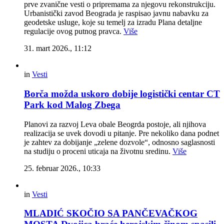
prve zvanične vesti o pripremama za njegovu rekonstrukciju.
Urbanistički zavod Beograda je raspisao javnu nabavku za
geodetske usluge, koje su temelj za izradu Plana detaljne
regulacije ovog putnog pravca.
Više
31. mart 2026., 11:12
in
Vesti
Borča možda uskoro dobije logistički centar CT
Park kod Malog Zbega
Planovi za razvoj Leva obale Beogrda postoje, ali njihova
realizacija se uvek dovodi u pitanje. Pre nekoliko dana podnet
je zahtev za dobijanje „zelene dozvole“, odnosno saglasnosti
na studiju o proceni uticaja na životnu sredinu.
Više
25. februar 2026., 10:33
in
Vesti
MLADIĆ SKOČIO SA PANČEVAČKOG