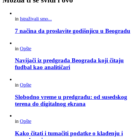
Možda ti se svidi i ovo
in
Istraživali smo...
7 načina da proslavite godišnjicu u Beogradu
in
Opšte
Navijači iz predgrađa Beograda koji čitaju
fudbal kao analitičari
in
Opšte
Slobodno vreme u predgrađu: od susedskog
terena do digitalnog ekrana
in
Opšte
Kako čitati i tumačiti podatke o klađenju i