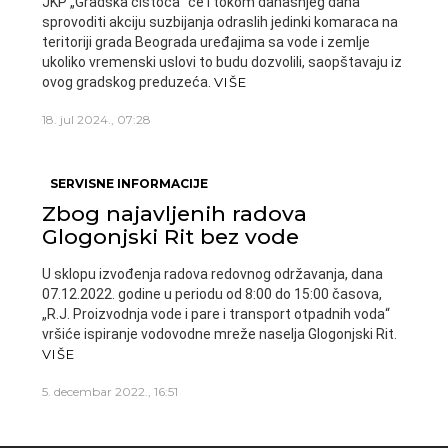
JKP „Gradska čistoća” će i tokom današnjeg dana
sprovoditi akciju suzbijanja odraslih jedinki komaraca na
teritoriji grada Beograda uređajima sa vode i zemlje
ukoliko vremenski uslovi to budu dozvolili, saopštavaju iz
ovog gradskog preduzeća.
VIŠE
18. jul 2024., 07:28
SERVISNE INFORMACIJE
Zbog najavljenih radova
Glogonjski Rit bez vode
U sklopu izvođenja radova redovnog održavanja, dana
07.12.2022. godine u periodu od 8:00 do 15:00 časova,
„R.J. Proizvodnja vode i pare i transport otpadnih voda“
vršiće ispiranje vodovodne mreže naselja Glogonjski Rit.
VIŠE
5. decembar 2022., 16:51