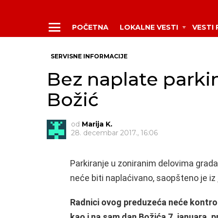
POČETNA
LOKALNE VESTI
VESTI
Menu
SERVISNE INFORMACIJE
Bez naplate parki
Božić
od
Marija K.
28. decembar 2017., 16:06
Parkiranje u zoniranim delovima grada
neće biti naplaćivano, saopšteno je iz 
Radnici ovog preduzeća neće kontrolisa
kao i na sam dan Božića 7. januara, pr