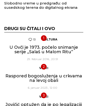
Slobodno vreme u predgrađu: od
susedskog terena do digitalnog ekrana
DRUGI SU ČITALI I OVO
13
Komentara
KULTURA
U Ovči je 1973. počelo snimanje
serije „Salaš u Malom Ritu“
29. februar 2016., 20:51
VESTI
Raspored bogosluženja u crkvama
na levoj obali
6. januar 2023., 12:00
VESTI
Jovičić optužen da je po legalizaciji