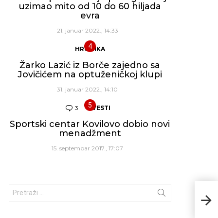
uzimao mito od 10 do 60 hiljada
evra
21. januar 2022., 14:33
HRONIKA
Žarko Lazić iz Borče zajedno sa
Jovičićem na optuženičkoj klupi
31. januar 2022., 14:10
3
Komentara
VESTI
Sportski centar Kovilovo dobio novi
menadžment
15. septembar 2017., 17:07
Traži:
Rad
praz