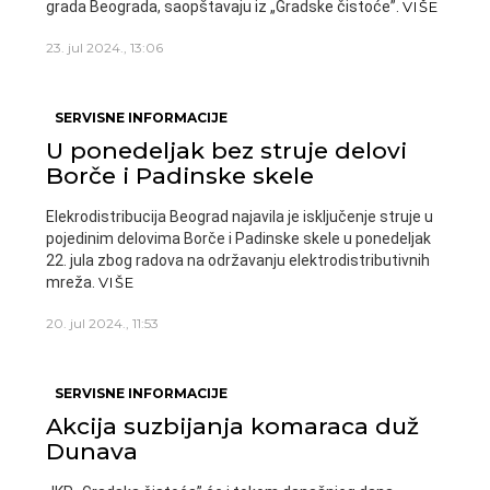
grada Beograda, saopštavaju iz „Gradske čistoće”.
VIŠE
23. jul 2024., 13:06
SERVISNE INFORMACIJE
U ponedeljak bez struje delovi
Borče i Padinske skele
Elekrodistribucija Beograd najavila je isključenje struje u
pojedinim delovima Borče i Padinske skele u ponedeljak
22. jula zbog radova na održavanju elektrodistributivnih
mreža.
VIŠE
20. jul 2024., 11:53
SERVISNE INFORMACIJE
Akcija suzbijanja komaraca duž
Dunava