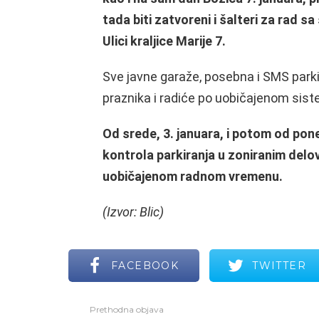
tada biti zatvoreni i šalteri za rad 
Ulici kraljice Marije 7.
Sve javne garaže, posebna i SMS parki
praznika i radiće po uobičajenom siste
Od srede, 3. januara, i potom od pone
kontrola parkiranja u zoniranim delovi
uobičajenom radnom vremenu.
(Izvor: Blic)
FACEBOOK
TWITTER
Prethodna objava
Vidi