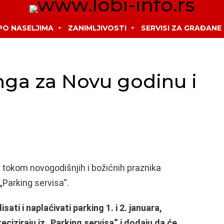
 PO NASELJIMA
ZANIMLJIVOSTI
SERVISI ZA GRAĐANE
nga za Novu godinu i
 tokom novogodišnjih i božićnih praznika
„Parking servisa“.
ti i naplaćivati parking 1. i 2. januara,
eciziraju iz „Parking servisa“ i dodaju da će