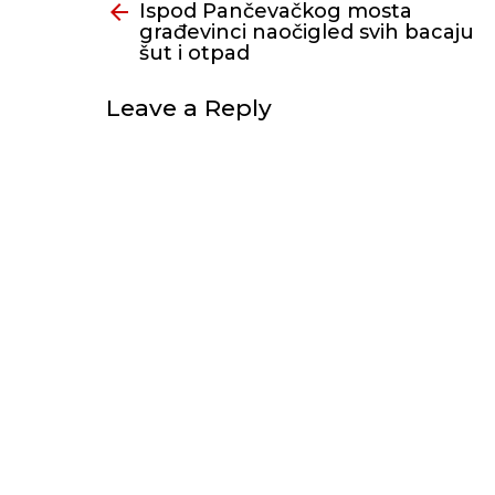
Ispod Pančevačkog mosta
još
građevinci naočigled svih bacaju
šut i otpad
Leave a Reply