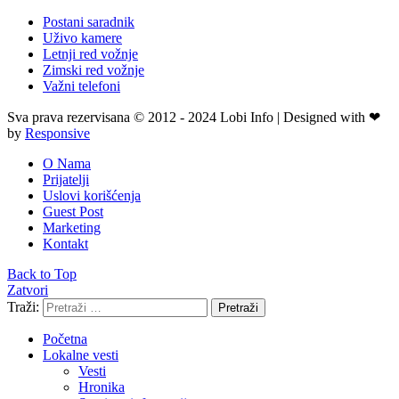
Postani saradnik
Uživo kamere
Letnji red vožnje
Zimski red vožnje
Važni telefoni
Sva prava rezervisana © 2012 - 2024 Lobi Info | Designed with ❤
by
Responsive
O Nama
Prijatelji
Uslovi korišćenja
Guest Post
Marketing
Kontakt
Back to Top
Zatvori
Traži:
Pretraži
Početna
Lokalne vesti
Vesti
Hronika