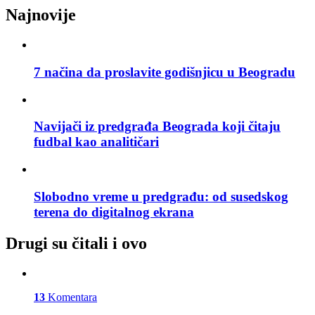
Najnovije
7 načina da proslavite godišnjicu u Beogradu
Navijači iz predgrađa Beograda koji čitaju
fudbal kao analitičari
Slobodno vreme u predgrađu: od susedskog
terena do digitalnog ekrana
Drugi su čitali i ovo
13
Komentara