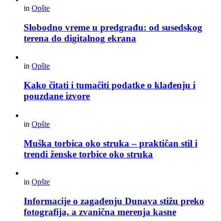
in
Opšte
Slobodno vreme u predgrađu: od susedskog
terena do digitalnog ekrana
in
Opšte
Kako čitati i tumačiti podatke o klađenju i
pouzdane izvore
in
Opšte
Muška torbica oko struka – praktičan stil i
trendi ženske torbice oko struka
in
Opšte
Informacije o zagađenju Dunava stižu preko
fotografija, a zvanična merenja kasne