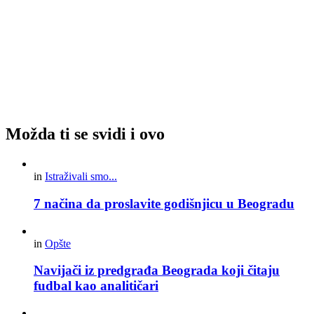
Možda ti se svidi i ovo
in
Istraživali smo...
7 načina da proslavite godišnjicu u Beogradu
in
Opšte
Navijači iz predgrađa Beograda koji čitaju
fudbal kao analitičari