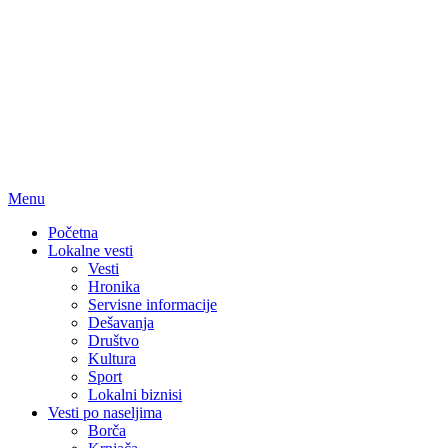
Menu
Početna
Lokalne vesti
Vesti
Hronika
Servisne informacije
Dešavanja
Društvo
Kultura
Sport
Lokalni biznisi
Vesti po naseljima
Borča