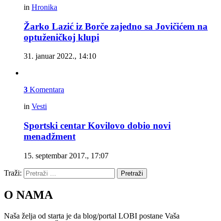
in
Hronika
Žarko Lazić iz Borče zajedno sa Jovičićem na
optuženičkoj klupi
31. januar 2022., 14:10
3
Komentara
in
Vesti
Sportski centar Kovilovo dobio novi
menadžment
15. septembar 2017., 17:07
Traži:
Pretraži
O NAMA
Naša želja od starta je da blog/portal LOBI postane Vaša