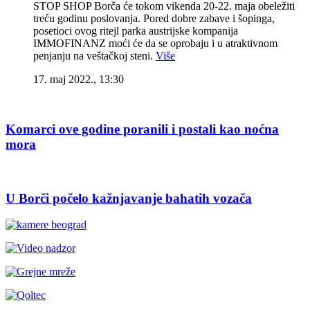
STOP SHOP Borča će tokom vikenda 20-22. maja obeležiti
treću godinu poslovanja. Pored dobre zabave i šopinga,
posetioci ovog ritejl parka austrijske kompanija
IMMOFINANZ moći će da se oprobaju i u atraktivnom
penjanju na veštačkoj steni.
Više
17. maj 2022., 13:30
Komarci ove godine poranili i postali kao noćna
mora
U Borči počelo kažnjavanje bahatih vozača