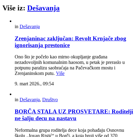
Više iz:
Dešavanja
in
Dešavanja
Zrenjaninac zaključan: Revolt Krnjače zbog
ignorisanja prestonice
Ono što je počelo kao mirno okupljanje građana
nezadovoljnih komunalnim haosom, u petak je preraslo u
potpunu paralizu saobraćaja na Pačevačkom mostu i
Zrenjaninskom putu.
Više
9. mart 2026., 09:54
in
Dešavanja
,
Društvo
BORČA STALA UZ PROSVETARE: Roditelji
ne šalju decu na nastavu
Neformalna grupa roditelja dece koja pohađaju Osnovnu
školu „Jovan Ristić“ u Borči, a koja broji više od 370