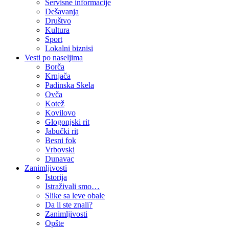
Servisne informacije
Dešavanja
Društvo
Kultura
Sport
Lokalni biznisi
Vesti po naseljima
Borča
Krnjača
Padinska Skela
Ovča
Kotež
Kovilovo
Glogonjski rit
Jabučki rit
Besni fok
Vrbovski
Dunavac
Zanimljivosti
Istorija
Istraživali smo…
Slike sa leve obale
Da li ste znali?
Zanimljivosti
Opšte