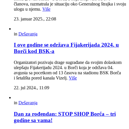
članova, razmatrala je situaciju oko Generalnog štrajka i svoju
ulogu u njemu.
Više
23. januar 2025., 22:08
in
Dešavanja
I ove godine se održava Fijakerijada 2024. u
Borči kod BSK-a
Organizatori pozivaju drage sugrađane da svojim dolaskom
ulepšaju Fijakerijadu 2024. u Borči koja je održava 04.
avgusta sa pocetkom od 13 časova na stadionu BSK Borča
i šetališta pored kanala Vizelj.
Više
22. jul 2024., 11:09
in
Dešavanja
Dan za rođendan: STOP SHOP Borča – tri
godine sa vama!