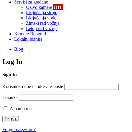
Servisi za građane
Uživo kamere
HIT
Isključenja struje
Isključenja vode
Zimski red vožnje
Letnji red vožnje
Kamere Beograd
Lokalni biznisi
Blog
Log In
Sign In
Korisničko ime ili adresa e-pošte
Lozinka
Zapamti me
Forgot password?