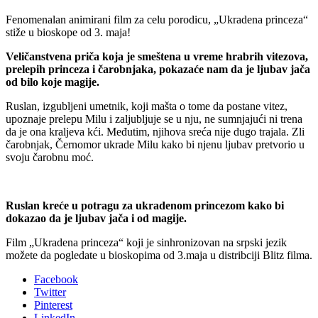
Fenomenalan animirani film za celu porodicu, „Ukradena princeza“
stiže u bioskope od 3. maja!
Veličanstvena priča koja je smeštena u vreme hrabrih vitezova,
prelepih princeza i čarobnjaka, pokazaće nam da je ljubav jača
od bilo koje magije.
Ruslan, izgubljeni umetnik, koji mašta o tome da postane vitez,
upoznaje prelepu Milu i zaljubljuje se u nju, ne sumnjajući ni trena
da je ona kraljeva kći. Međutim, njihova sreća nije dugo trajala. Zli
čarobnjak, Černomor ukrade Milu kako bi njenu ljubav pretvorio u
svoju čarobnu moć.
Ruslan kreće u potragu za ukradenom princezom kako bi
dokazao da je ljubav jača i od magije.
Film „Ukradena princeza“ koji je sinhronizovan na srpski jezik
možete da pogledate u bioskopima od 3.maja u distribciji Blitz filma.
Facebook
Twitter
Pinterest
LinkedIn