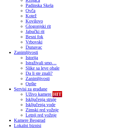
Krnjača
Padinska Skela
Ovča
Kotež
Kovilovo
Glogonjski rit
Jabučki rit
Besni fok
Vrbovski
Dunavac
Zanimljivosti
Istorija
Istraživali smo…
Slike sa leve obale
Da li ste znali?
Zanimljivosti
Opšte
Servisi za građane
Uživo kamere
HIT
Isključenja struje
Isključenja vode
Zimski red vožnje
Letnji red vožnje
Kamere Beograd
Lokalni biznisi