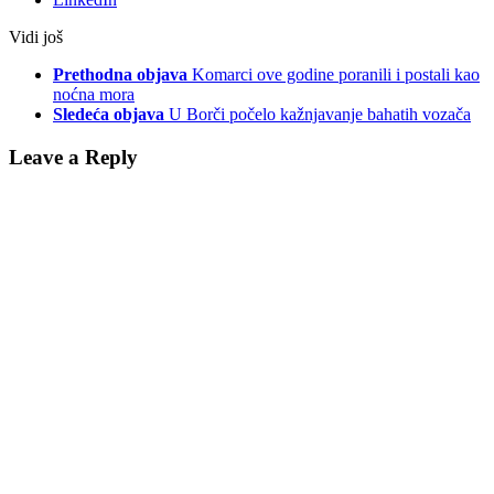
Vidi još
Prethodna objava
Komarci ove godine poranili i postali kao
noćna mora
Sledeća objava
U Borči počelo kažnjavanje bahatih vozača
Leave a Reply