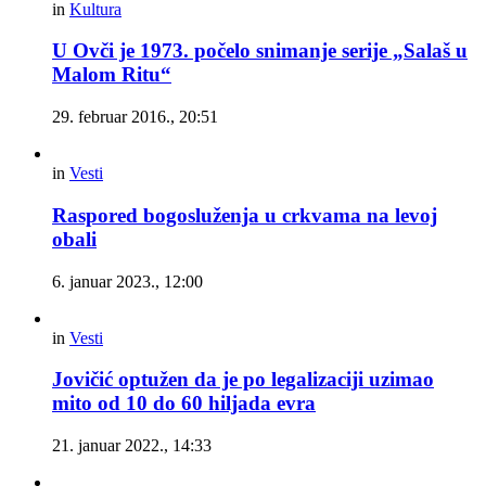
in
Kultura
U Ovči je 1973. počelo snimanje serije „Salaš u
Malom Ritu“
29. februar 2016., 20:51
in
Vesti
Raspored bogosluženja u crkvama na levoj
obali
6. januar 2023., 12:00
in
Vesti
Jovičić optužen da je po legalizaciji uzimao
mito od 10 do 60 hiljada evra
21. januar 2022., 14:33