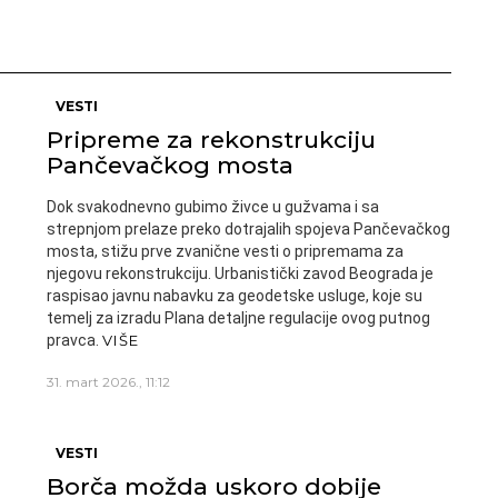
VESTI
Pripreme za rekonstrukciju
Pančevačkog mosta
Dok svakodnevno gubimo živce u gužvama i sa
strepnjom prelaze preko dotrajalih spojeva Pančevačkog
mosta, stižu prve zvanične vesti o pripremama za
njegovu rekonstrukciju. Urbanistički zavod Beograda je
raspisao javnu nabavku za geodetske usluge, koje su
temelj za izradu Plana detaljne regulacije ovog putnog
pravca.
VIŠE
31. mart 2026., 11:12
VESTI
Borča možda uskoro dobije