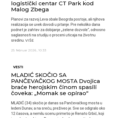
logistički centar CT Park kod
Malog Zbega
Planovi za razvoj Leva obale Beogrda postoje, ali njihova
realizacija se uvek dovodi u pitanje. Pre nekoliko dana
podnet je zahtev za dobijanje „zelene dozvole“, odnosno
saglasnosti na studiju o proceni uticaja na životnu
sredinu.
VIŠE
25. februar 2026., 10:33
VESTI
MLADIĆ SKOČIO SA
PANČEVAČKOG MOSTA Dvojica
braće herojskim činom spasili
čoveka: „Momak se opirao“
MLADIĆ (34) skočio je danas sa Pančevačkog mosta u
ledeni Dunav, a na sreću, preživeo je. Sve se odigralo oko
12 časova, a nemilu scenu primetio je Renato Grbić, koji