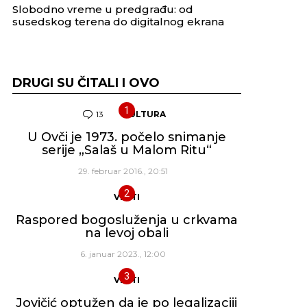
Slobodno vreme u predgrađu: od
susedskog terena do digitalnog ekrana
DRUGI SU ČITALI I OVO
13
Komentara
KULTURA
U Ovči je 1973. počelo snimanje
serije „Salaš u Malom Ritu“
29. februar 2016., 20:51
VESTI
Raspored bogosluženja u crkvama
na levoj obali
6. januar 2023., 12:00
VESTI
Jovičić optužen da je po legalizaciji