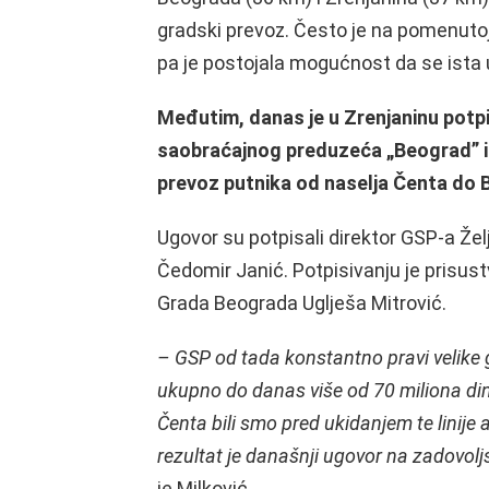
gradski prevoz. Često je na pomenutoj 
pa je postojala mogućnost da se ista 
Međutim, danas je u Zrenjaninu pot
saobraćajnog preduzeća „Beograd” i G
prevoz putnika od naselja Čenta do 
Ugovor su potpisali direktor GSP-a Žel
Čedomir Janić. Potpisivanju je prisustv
Grada Beograda Uglješa Mitrović.
– GSP od tada konstantno pravi velike g
ukupno do danas više od 70 miliona d
Čenta bili smo pred ukidanjem te linije 
rezultat je današnji ugovor na zadovolj
je Milković.