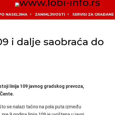
 PO NASELJIMA
ZANIMLJIVOSTI
SERVISI ZA GRAĐANE
09 i dalje saobraća do
stoji linija 109 javnog gradskog prevoza,
 Čente.
ošto se nalazi tačno na pola puta između
pre 9 godina linija 109 je uvrštena u javni