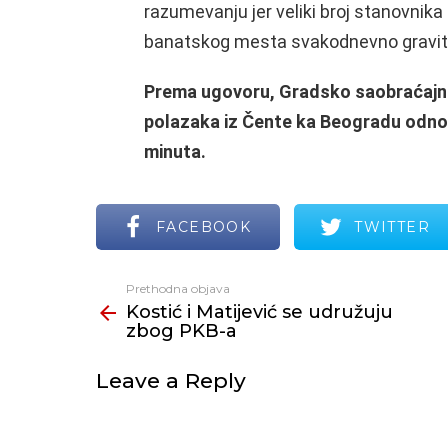
razumevanju jer veliki broj stanovnika
banatskog mesta svakodnevno gravitir
Prema ugovoru, Gradsko saobraćaj
polazaka iz Čente ka Beogradu odno
minuta.
FACEBOOK
TWITTER
Prethodna objava
Vidi
Kostić i Matijević se udružuju
još
zbog PKB-a
Leave a Reply