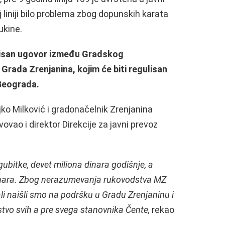
liniji bilo problema zbog dopunskih karata
ukine.
pisan ugovor između Gradskog
rada Zrenjanina, kojim će biti regulisan
Beograda.
jko Milković i gradonačelnik Zrenjanina
ovao i direktor Direkcije za javni prevoz
ubitke, devet miliona dinara godišnje, a
inara. Zbog nerazumevanja rukovodstva MZ
ali naišli smo na podršku u Gradu Zrenjaninu i
stvo svih a pre svega stanovnika Čente,
rekao