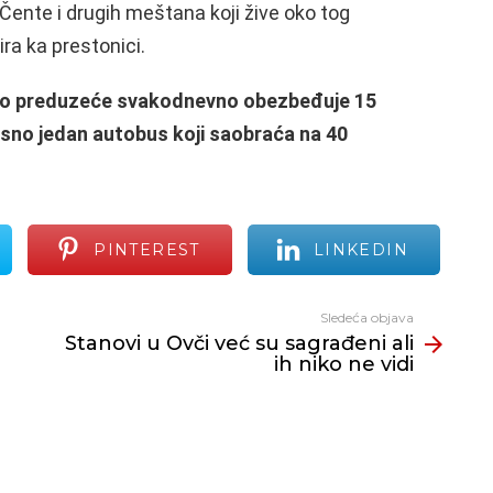
 Čente i drugih meštana koji žive oko tog
a ka prestonici.
no preduzeće svakodnevno obezbeđuje 15
sno jedan autobus koji saobraća na 40
PINTEREST
LINKEDIN
Sledeća objava
Stanovi u Ovči već su sagrađeni ali
ih niko ne vidi