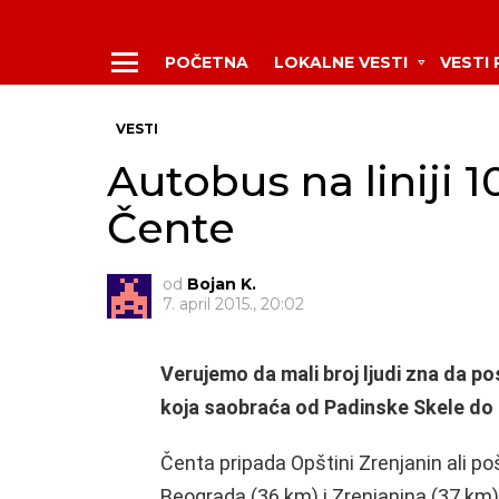
POČETNA
LOKALNE VESTI
VESTI
Menu
VESTI
Autobus na liniji 1
Čente
od
Bojan K.
7. april 2015., 20:02
Verujemo da mali broj ljudi zna da po
koja saobraća od Padinske Skele do
Čenta pripada Opštini Zrenjanin ali p
Beograda (36 km) i Zrenjanina (37 km), 