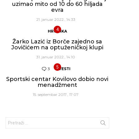
uzimao mito od 10 do 60 hiljada
evra
21. januar 2022., 14:33
HRONIKA
Žarko Lazić iz Borče zajedno sa
Jovičićem na optuženičkoj klupi
31. januar 2022., 14:10
3
Komentara
VESTI
Sportski centar Kovilovo dobio novi
menadžment
15. septembar 2017., 17:07
Traži: