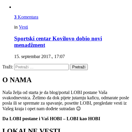
3
Komentara
in
Vesti
Sportski centar Kovilovo dobio novi
menadžment
15. septembar 2017., 17:07
Traži:
Pretraži
O NAMA
Naša želja od starta je da blog/portal LOBI postane Vaša
svakodnevnica. Želimo da dok pijete jutarnju kaficu, odmarate posle
posla ili se spremate za spavanje, posetite LOBI, pregledate vesti iz
Vašeg kraja i opet nam dođete sutradan 😉
Da LOBI postane i Vaš HOBI – LOBI kao HOBI
LOKALNE VESTI