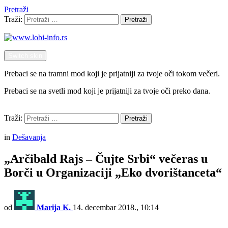
Pretraži
Traži:
Pretraži
Switch skin
Prebaci se na tramni mod koji je prijatniji za tvoje oči tokom večeri.
Prebaci se na svetli mod koji je prijatniji za tvoje oči preko dana.
Pretraži
Traži:
Pretraži
Menu
in
Dešavanja
„Arčibald Rajs – Čujte Srbi“ večeras u
Borči u Organizaciji „Eko dvorištanceta“
od
Marija K.
14. decembar 2018., 10:14