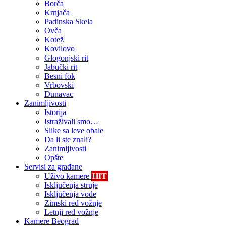
Borča
Krnjača
Padinska Skela
Ovča
Kotež
Kovilovo
Glogonjski rit
Jabučki rit
Besni fok
Vrbovski
Dunavac
Zanimljivosti
Istorija
Istraživali smo…
Slike sa leve obale
Da li ste znali?
Zanimljivosti
Opšte
Servisi za građane
Uživo kamere
HIT
Isključenja struje
Isključenja vode
Zimski red vožnje
Letnji red vožnje
Kamere Beograd