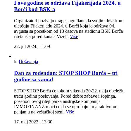
I ove godine se održava Fijakerijada 2024. u
Borči kod BSK-a
Organizatori pozivaju drage sugrađane da svojim dolaskom
ulepšaju Fijakerijadu 2024. u Borči koja je održava 04.
avgusta sa pocetkom od 13 časova na stadionu BSK Borča
i šetališta pored kanala Vizelj.
Više
22. jul 2024., 11:09
in
Dešavanja
Dan za rođendan: STOP SHOP Borča – tri
godine sa vama!
STOP SHOP Borča će tokom vikenda 20-22. maja obeležiti
treću godinu poslovanja. Pored dobre zabave i šopinga,
posetioci ovog ritejl parka austrijske kompanija
IMMOFINANZ moći će da se oprobaju i u atraktivnom
penjanju na veštačkoj steni.
Više
17. maj 2022., 13:30