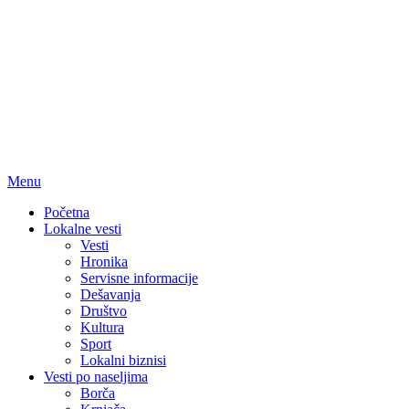
Menu
Početna
Lokalne vesti
Vesti
Hronika
Servisne informacije
Dešavanja
Društvo
Kultura
Sport
Lokalni biznisi
Vesti po naseljima
Borča