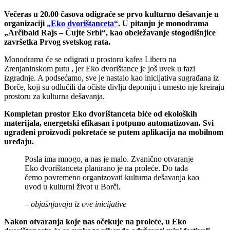
Večeras u 20.00 časova odigraće se prvo kulturno dešavanje u
organizaciji
„Eko dvorištanceta“
. U pitanju je monodrama
„Arčibald Rajs – Čujte Srbi“, kao obeležavanje stogodišnjice
završetka Prvog svetskog rata.
Monodrama će se odigrati u prostoru kafea Libero na
Zrenjaninskom putu , jer Eko dvorištance je još uvek u fazi
izgradnje. A podsećamo, sve je nastalo kao inicijativa sugrađana iz
Borče, koji su odlučili da očiste divlju deponiju i umesto nje kreiraju
prostoru za kulturna dešavanja.
Kompletan prostor Eko dvorištanceta biće od ekoloških
materijala, energetski efikasan i potpuno automatizovan. Svi
ugrađeni proizvodi pokretaće se putem aplikacija na mobilnom
uređaju.
Posla ima mnogo, a nas je malo. Zvanično otvaranje
Eko dvorištanceta planirano je na proleće. Do tada
ćemo povremeno organizovati kulturna dešavanja kao
uvod u kulturni život u Borči.
– objašnjavaju iz ove inicijative
Nakon otvaranja koje nas očekuje na proleće, u Eko