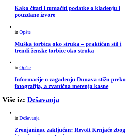
Kako čitati i tumačiti podatke o klađenju i
pouzdane izvore
in
Opšte
Muška torbica oko struka – praktičan stil i
trendi ženske torbice oko struka
in
Opšte
Informacije o zagađenju Dunava stižu preko
fotografija, a zvanična merenja kasne
Više iz:
Dešavanja
in
Dešavanja
Zrenjaninac zaključan: Revolt Krnjače zbog