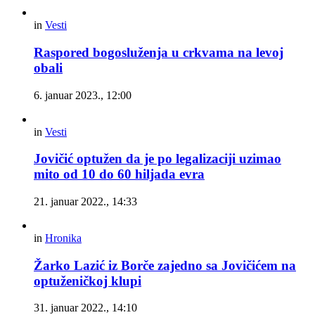
in
Vesti
Raspored bogosluženja u crkvama na levoj
obali
6. januar 2023., 12:00
in
Vesti
Jovičić optužen da je po legalizaciji uzimao
mito od 10 do 60 hiljada evra
21. januar 2022., 14:33
in
Hronika
Žarko Lazić iz Borče zajedno sa Jovičićem na
optuženičkoj klupi
31. januar 2022., 14:10