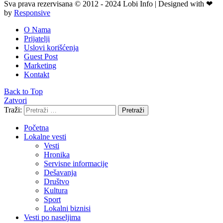
Sva prava rezervisana © 2012 - 2024 Lobi Info | Designed with ❤
by
Responsive
O Nama
Prijatelji
Uslovi korišćenja
Guest Post
Marketing
Kontakt
Back to Top
Zatvori
Traži:
Pretraži
Početna
Lokalne vesti
Vesti
Hronika
Servisne informacije
Dešavanja
Društvo
Kultura
Sport
Lokalni biznisi
Vesti po naseljima