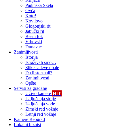
Krnjača
Padinska Skela
Ovča
Kotež
Kovilovo
Glogonjski rit
Jabučki rit
Besni fok
Vrbovski
Dunavac
Zanimljivosti
Istorija
Istraživali smo…
Slike sa leve obale
Da li ste znali?
Zanimljivosti
Opšte
Servisi za građane
Uživo kamere
HIT
Isključenja struje
Isključenja vode
Zimski red vožnje
Letnji red vožnje
Kamere Beograd
Lokalni biznisi