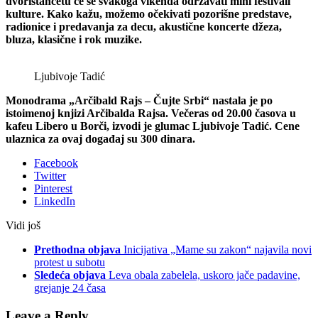
dvorištancetu će se svakoga vikenda održavati mini festivali
kulture. Kako kažu, možemo očekivati pozorišne predstave,
radionice i predavanja za decu, akustične koncerte džeza,
bluza, klasične i rok muzike.
Ljubivoje Tadić
Monodrama „Arčibald Rajs – Čujte Srbi“ nastala je po
istoimenoj knjizi Arčibalda Rajsa. Večeras od 20.00 časova u
kafeu Libero u Borči, izvodi je glumac Ljubivoje Tadić. Cene
ulaznica za ovaj događaj su 300 dinara.
Facebook
Twitter
Pinterest
LinkedIn
Vidi još
Prethodna objava
Inicijativa „Mame su zakon“ najavila novi
protest u subotu
Sledeća objava
Leva obala zabelela, uskoro jače padavine,
grejanje 24 časa
Leave a Reply