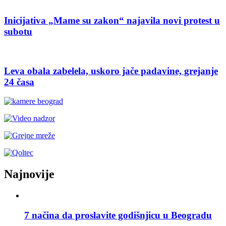
Inicijativa „Mame su zakon“ najavila novi protest u
subotu
Leva obala zabelela, uskoro jače padavine, grejanje
24 časa
Najnovije
7 načina da proslavite godišnjicu u Beogradu