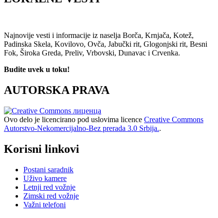
Najnovije vesti i informacije iz naselja Borča, Krnjača, Kotež,
Padinska Skela, Kovilovo, Ovča, Jabučki rit, Glogonjski rit, Besni
Fok, Široka Greda, Preliv, Vrbovski, Dunavac i Crvenka.
Budite uvek u toku!
AUTORSKA PRAVA
Ovo delo je licencirano pod uslovima licence
Creative Commons
Autorstvo-Nekomercijalno-Bez prerada 3.0 Srbija.
.
Korisni linkovi
Postani saradnik
Uživo kamere
Letnji red vožnje
Zimski red vožnje
Važni telefoni