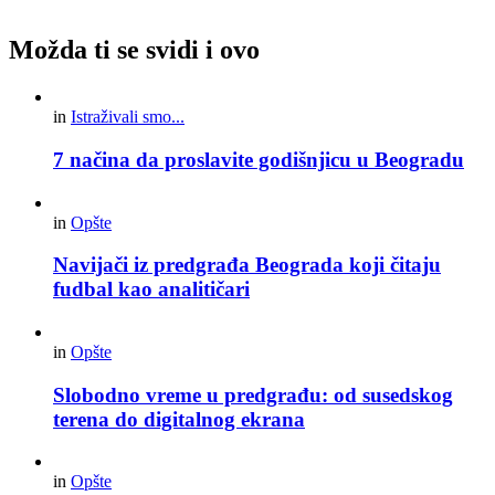
Možda ti se svidi i ovo
in
Istraživali smo...
7 načina da proslavite godišnjicu u Beogradu
in
Opšte
Navijači iz predgrađa Beograda koji čitaju
fudbal kao analitičari
in
Opšte
Slobodno vreme u predgrađu: od susedskog
terena do digitalnog ekrana
in
Opšte