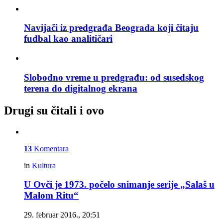
Navijači iz predgrađa Beograda koji čitaju
fudbal kao analitičari
Slobodno vreme u predgrađu: od susedskog
terena do digitalnog ekrana
Drugi su čitali i ovo
13
Komentara
in
Kultura
U Ovči je 1973. počelo snimanje serije „Salaš u
Malom Ritu“
29. februar 2016., 20:51