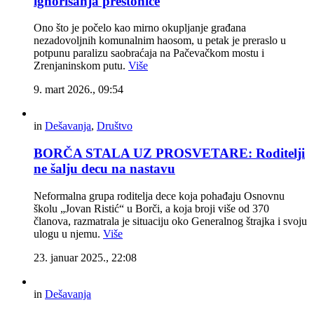
ignorisanja prestonice
Ono što je počelo kao mirno okupljanje građana
nezadovoljnih komunalnim haosom, u petak je preraslo u
potpunu paralizu saobraćaja na Pačevačkom mostu i
Zrenjaninskom putu.
Više
9. mart 2026., 09:54
in
Dešavanja
,
Društvo
BORČA STALA UZ PROSVETARE: Roditelji
ne šalju decu na nastavu
Neformalna grupa roditelja dece koja pohađaju Osnovnu
školu „Jovan Ristić“ u Borči, a koja broji više od 370
članova, razmatrala je situaciju oko Generalnog štrajka i svoju
ulogu u njemu.
Više
23. januar 2025., 22:08
in
Dešavanja