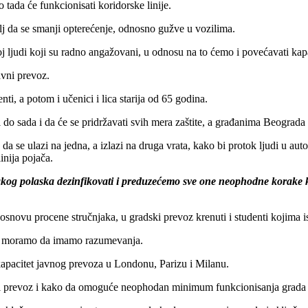
tada će funkcionisati koridorske linije.
ilj da se smanji opterećenje, odnosno gužve u vozilima.
oj ljudi koji su radno angažovani, u odnosu na to ćemo i povećavati kap
avni prevoz.
nti, a potom i učenici i lica starija od 65 godina.
o sada i da će se pridržavati svih mera zaštite, a građanima Beograda z
da se ulazi na jedna, a izlazi na druga vrata, kako bi protok ljudi u aut
inija pojača.
vakog polaska dezinfikovati i preduzećemo sve one neophodne korake
 osnovu procene stručnjaka, u gradski prevoz krenuti i studenti kojima i
 svi moramo da imamo razumevanja.
apacitet javnog prevoza u Londonu, Parizu i Milanu.
adski prevoz i kako da omoguće neophodan minimum funkcionisanja grada