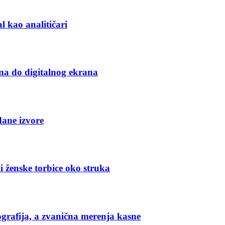
l kao analitičari
na do digitalnog ekrana
dane izvore
i ženske torbice oko struka
grafija, a zvanična merenja kasne