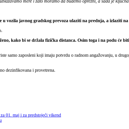
o ublažavamo mere i zato moramo da budemo oprezni, a sada je ključna 
vozila javnog gradskog prevoza ulaziti na prednja, a izlaziti na os
o.
ženo, kako bi se držala fizička distanca. Osim toga i na podu će bit
iste samo zaposleni koji imaju potvrdu o radnom angažovanju, u drugoj f
vno dezinfikovana i provetrena.
 za 01. maj i za predstojeći vikend
u