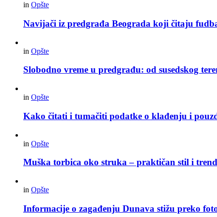
in
Opšte
Navijači iz predgrađa Beograda koji čitaju fudba
in
Opšte
Slobodno vreme u predgrađu: od susedskog tere
in
Opšte
Kako čitati i tumačiti podatke o klađenju i pouz
in
Opšte
Muška torbica oko struka – praktičan stil i trend
in
Opšte
Informacije o zagađenju Dunava stižu preko foto