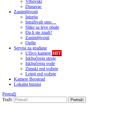
Vrbovski
Dunavac
Zanimljivosti
Istorija
Istraživali smo…
Slike sa leve obale
Da li ste znali?
Zanimljivosti
Opšte
Servisi za građane
Uživo kamere
HIT
Isključenja struje
Isključenja vode
Zimski red vožnje
Letnji red vožnje
Kamere Beograd
Lokalni biznisi
Pretraži
Traži:
Pretraži