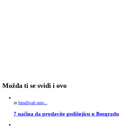
Možda ti se svidi i ovo
in
Istraživali smo...
7 načina da proslavite godišnjicu u Beogradu