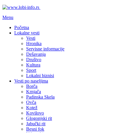
Menu
Početna
Lokalne vesti
Vesti
Hronika
Servisne informacije
Dešavanja
Društvo
Kultura
Sport
Lokalni biznisi
Vesti po naseljima
Borča
Krnjača
Padinska Skela
Ovča
Kotež
Kovilovo
Glogonjski rit
Jabučki rit
Besni fok