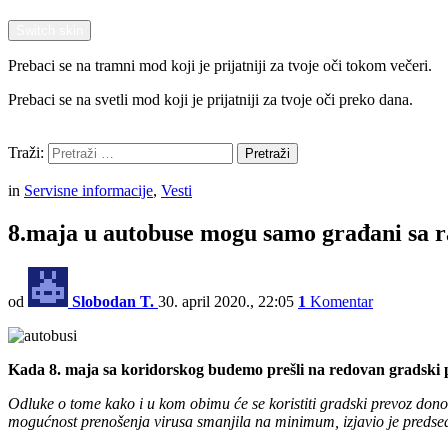
Switch skin
Prebaci se na tramni mod koji je prijatniji za tvoje oči tokom večeri.
Prebaci se na svetli mod koji je prijatniji za tvoje oči preko dana.
Pretraži
Traži:
Pretraži
Menu
in
Servisne informacije
,
Vesti
8.maja u autobuse mogu samo građani sa
od
Slobodan T.
30. april 2020., 22:05
1
Komentar
Kada 8. maja sa koridorskog budemo prešli na redovan gradski pr
Odluke o tome kako i u kom obimu će se koristiti gradski prevoz dono
mogućnost prenošenja virusa smanjila na minimum, izjavio je predsed