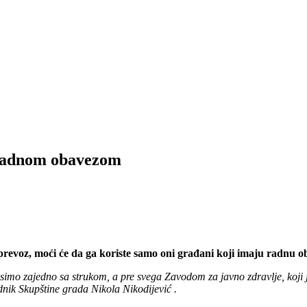
 radnom obavezom
evoz, moći će da ga koriste samo oni građani koji imaju radnu ob
simo zajedno sa strukom, a pre svega Zavodom za javno zdravlje, koji 
nik Skupštine grada Nikola Nikodijević .