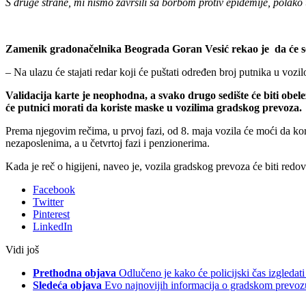
S druge strane, mi nismo završili sa borbom protiv epidemije, polak
Zamenik gradonačelnika Beograda Goran Vesić rekao je da će se u 
– Na ulazu će stajati redar koji će puštati određen broj putnika u vozil
Validacija karte je neophodna, a svako drugo sedište će biti obele
će putnici morati da koriste maske u vozilima gradskog prevoza.
Prema njegovim rečima, u prvoj fazi, od 8. maja vozila će moći da kor
nezaposlenima, a u četvrtoj fazi i penzionerima.
Kada je reč o higijeni, naveo je, vozila gradskog prevoza će biti redo
Facebook
Twitter
Pinterest
LinkedIn
Vidi još
Prethodna objava
Odlučeno je kako će policijski čas izgledati
Sledeća objava
Evo najnovijih informacija o gradskom prevoz