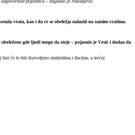
odgovornost pojedinca – naglasio je Nikodijević.
tala vrata, kao i da će se obeležja nalaziti na samim vratima.
i obeleženo gde ljudi mogu da stoje – pojasnio je Vesić i dodao da
azi će to biti dozvoljeno studentima i đacima, u trećoj