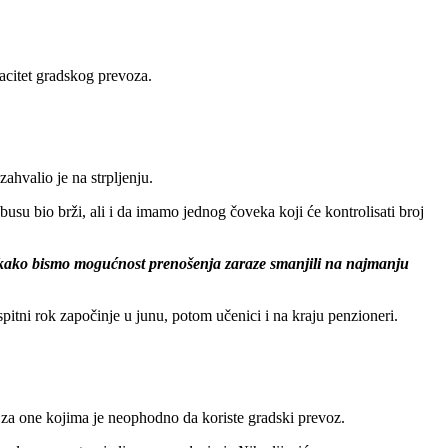
acitet gradskog prevoza.
ahvalio je na strpljenju.
obusu bio brži, ali i da imamo jednog čoveka koji će kontrolisati broj
 kako bismo mogućnost prenošenja zaraze smanjili na najmanju
spitni rok započinje u junu, potom učenici i na kraju penzioneri.
 za one kojima je neophodno da koriste gradski prevoz.