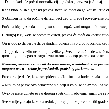
– Datum kada će početi normalizacija gradskog prevoza je 8. maj, a do 
Kada bude pušten gradski prevoz, neće svi moći da ga koriste jer je c
S obzirom na to da počinje da radi veći deo privrede i povećava se br
Početna ideja jeste da oni koji su radno angažovani mogu da koriste j
U drugoj fazi, kada se otvore fakulteti, prevoz će moći da koriste stude
On je dodao da veruje da će građani pokazati svoju odgovornost kao i d
– Cilj je da u vozilu ne budu prevelike gužve, da vozač bude zaštićen, 
ljudi i koji bi mogao da signalizira ukoliko postoji potreba da se neka l
Naravno, građani će morati da nose maske, a autobusi će se pre s
moguću meru – rekao je predsednik gradskog parlamenta.
Precizirao je da će, kako se epidemiološka situacija bude kretala, a na
– Mislim da je sve ovo primereno situaciji u kojoj se nalazimo i da
Ovakve mere donete su i u drugim svetskim gradovima, smanjuje se k
Sve zemlje gledaju kako da redukuju broj ljudi koji će koristiti gr