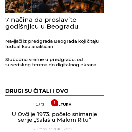
7 načina da proslavite
godišnjicu u Beogradu
Navijači iz predgrađa Beograda koji čitaju
fudbal kao analitičari
Slobodno vreme u predgrađu: od
susedskog terena do digitalnog ekrana
DRUGI SU ČITALI I OVO
13
Komentara
KULTURA
U Ovči je 1973. počelo snimanje
serije „Salaš u Malom Ritu“
29. februar 2016., 20:51