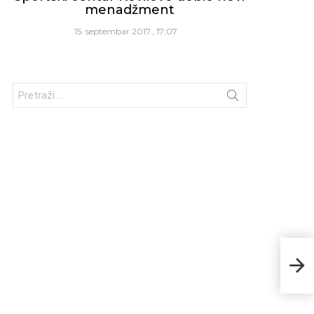
menadžment
15. septembar 2017., 17:07
Traži:
U s
civil