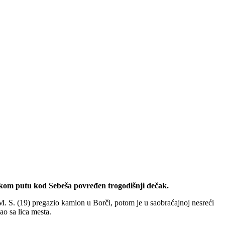
nskom putu kod Sebeša povređen trogodišnji dečak.
 M. S. (19) pregazio kamion u Borči, potom je u saobraćajnoj nesreći
o sa lica mesta.