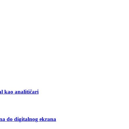
l kao analitičari
na do digitalnog ekrana