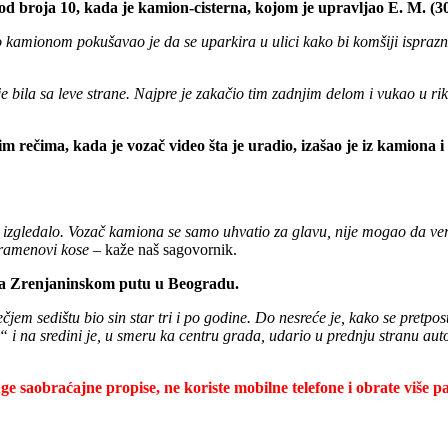
od broja 10, kada je kamion-cisterna, kojom je upravljao E. M. (3
ljao kamionom pokušavao je da se uparkira u ulici kako bi komšiji ispraz
je bila sa leve strane. Najpre je zakačio tim zadnjim delom i vukao u r
m rečima, kada je vozač video šta je uradio, izašao je iz kamiona 
 je izgledalo. Vozač kamiona se samo uhvatio za glavu, nije mogao da ver
 pramenovi kose –
kaže naš sagovornik.
 na Zrenjaninskom putu u Beogradu.
em sedištu bio sin star tri i po godine. Do nesreće je, kako se pretpos
i“ i na sredini je, u smeru ka centru grada, udario u prednju stranu a
aobraćajne propise, ne koriste mobilne telefone i obrate više paž