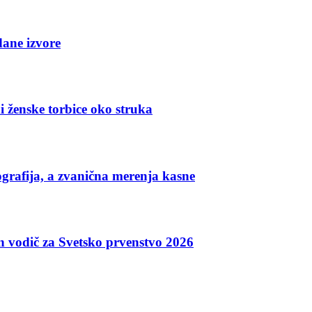
dane izvore
i ženske torbice oko struka
grafija, a zvanična merenja kasne
an vodič za Svetsko prvenstvo 2026