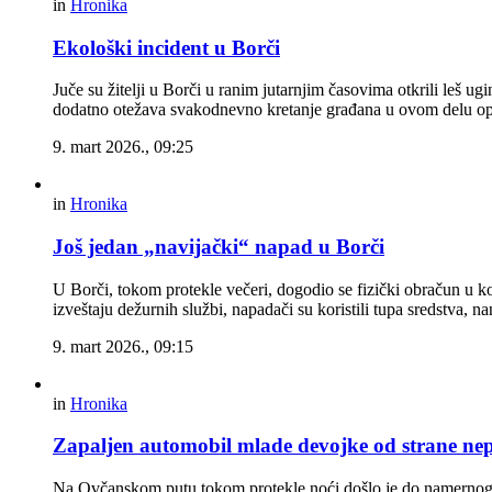
in
Hronika
Ekološki incident u Borči
Juče su žitelji u Borči u ranim jutarnjim časovima otkrili leš u
dodatno otežava svakodnevno kretanje građana u ovom delu opšt
9. mart 2026., 09:25
in
Hronika
Još jedan „navijački“ napad u Borči
U Borči, tokom protekle večeri, dogodio se fizički obračun u k
izveštaju dežurnih službi, napadači su koristili tupa sredstva,
9. mart 2026., 09:15
in
Hronika
Zapaljen automobil mlade devojke od strane ne
Na Ovčanskom putu tokom protekle noći došlo je do namernog p