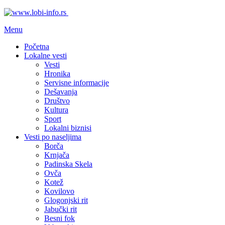
Menu
Početna
Lokalne vesti
Vesti
Hronika
Servisne informacije
Dešavanja
Društvo
Kultura
Sport
Lokalni biznisi
Vesti po naseljima
Borča
Krnjača
Padinska Skela
Ovča
Kotež
Kovilovo
Glogonjski rit
Jabučki rit
Besni fok