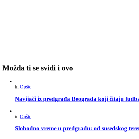
Možda ti se svidi i ovo
in
Opšte
Navijači iz predgrađa Beograda koji čitaju fudba
in
Opšte
Slobodno vreme u predgrađu: od susedskog tere