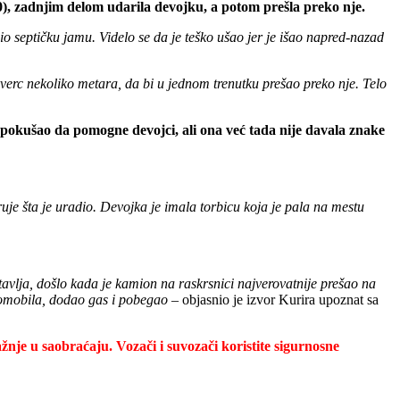
0), zadnjim delom udarila devojku, a potom prešla preko nje.
nio septičku jamu. Videlo se da je teško ušao jer je išao napred-nazad
ikverc nekoliko metara, da bi u jednom trenutku prešao preko nje. Telo
i pokušao da pomogne devojci, ali ona već tada nije davala znake
uje šta je uradio. Devojka je imala torbicu koja je pala na mestu
tavlja, došlo kada je kamion na raskrsnici najverovatnije prešao na
utomobila, dodao gas i pobegao –
objasnio je izvor Kurira upoznat sa
nje u saobraćaju. Vozači i suvozači koristite sigurnosne