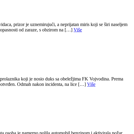
aca, prizor je uznemirujući, a neprijatan miris koji se širi naseljem
e opasnosti od zaraze, s obzirom na […]
Više
a prolaznika koji je nosio duks sa obeležjima FK Vojvodina. Prema
o potvrđen. Odmah nakon incidenta, na lice […]
Više
 osoba je namerno polila automobil benzinom i aktivirala požar.