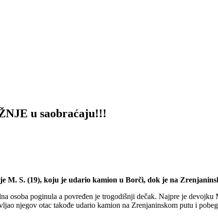
JE u saobraćaju!!!
je M. S. (19), koju je udario kamion u Borči, dok je na Zrenjani
jedna osoba poginula a povređen je trogodišnji dečak. Najpre je devojku
ravljao njegov otac takođe udario kamion na Zrenjaninskom putu i pobega