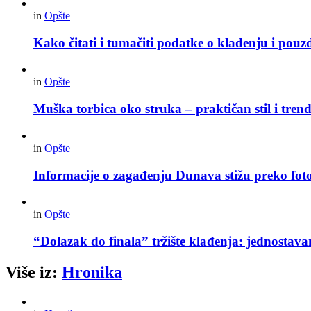
in
Opšte
Kako čitati i tumačiti podatke o klađenju i pouz
in
Opšte
Muška torbica oko struka – praktičan stil i trend
in
Opšte
Informacije o zagađenju Dunava stižu preko foto
in
Opšte
“Dolazak do finala” tržište klađenja: jednostav
Više iz:
Hronika