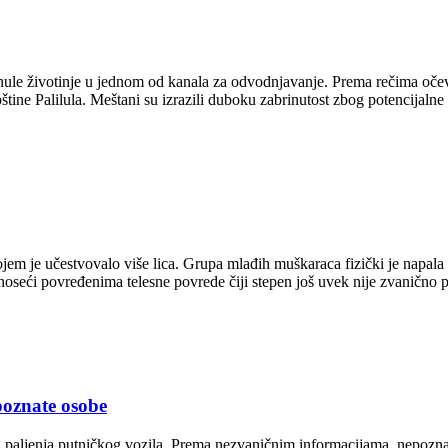
ginule životinje u jednom od kanala za odvodnjavanje. Prema rečima očevid
ine Palilula. Meštani su izrazili duboku zabrinutost zbog potencijaln
ojem je učestvovalo više lica. Grupa mlađih muškaraca fizički je napal
 nanoseći povređenima telesne povrede čiji stepen još uvek nije zvaničn
poznate osobe
aljenja putničkog vozila. Prema nezvaničnim informacijama, nepoznata