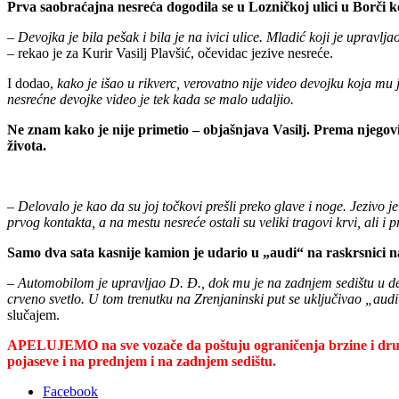
Prva saobraćajna nesreća dogodila se u Lozničkoj ulici u Borči k
– Devojka je bila pešak i bila je na ivici ulice. Mladić koji je uprav
–
rekao je za Kurir Vasilj Plavšić, očevidac jezive nesreće.
I dodao,
kako je išao u rikverc, verovatno nije video devojku koja mu 
nesrećne devojke video je tek kada se malo udaljio.
Ne znam kako je nije primetio – objašnjava Vasilj. Prema njegovi
života.
– Delovalo je kao da su joj točkovi prešli preko glave i noge. Jezivo
prvog kontakta, a na mestu nesreće ostali su veliki tragovi krvi, ali i
Samo dva sata kasnije kamion je udario u „audi“ na raskrsnici
– Automobilom je upravljao D. Đ., dok mu je na zadnjem sedištu u dečj
crveno svetlo. U tom trenutku na Zrenjaninski put se uključivao „aud
slučajem.
APELUJEMO na sve vozače da poštuju ograničenja brzine i druge s
pojaseve i na prednjem i na zadnjem sedištu.
Facebook