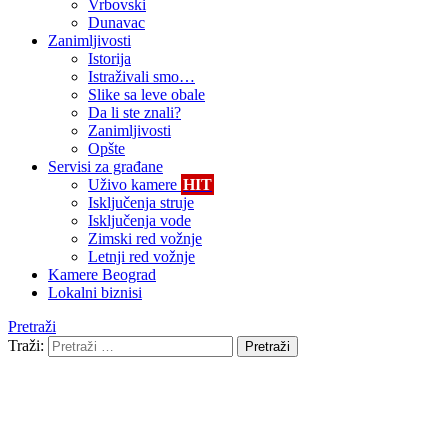
Vrbovski
Dunavac
Zanimljivosti
Istorija
Istraživali smo…
Slike sa leve obale
Da li ste znali?
Zanimljivosti
Opšte
Servisi za građane
Uživo kamere
HIT
Isključenja struje
Isključenja vode
Zimski red vožnje
Letnji red vožnje
Kamere Beograd
Lokalni biznisi
Pretraži
Traži:
Pretraži