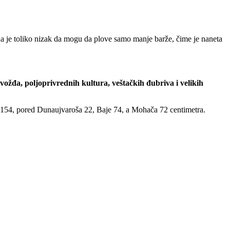
 je toliko nizak da mogu da plove samo manje barže, čime je naneta
ožđa, poljoprivrednih kultura, veštačkih đubriva i velikih
154, pored Dunaujvaroša 22, Baje 74, a Mohača 72 centimetra.