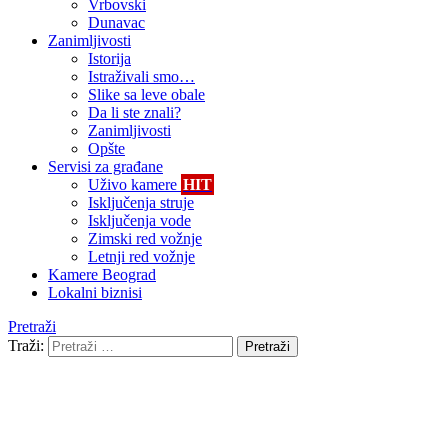
Vrbovski
Dunavac
Zanimljivosti
Istorija
Istraživali smo…
Slike sa leve obale
Da li ste znali?
Zanimljivosti
Opšte
Servisi za građane
Uživo kamere
HIT
Isključenja struje
Isključenja vode
Zimski red vožnje
Letnji red vožnje
Kamere Beograd
Lokalni biznisi
Pretraži
Traži:
Pretraži