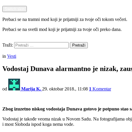
Switch skin
Prebaci se na tramni mod koji je prijatniji za tvoje oči tokom večeri.
Prebaci se na svetli mod koji je prijatniji za tvoje oči preko dana.
Pretraži
Traži:
Pretraži
Menu
in
Vesti
Vodostaj Dunava alarmantno je nizak, zau
od
Marija K.
29. oktobar 2018., 11:08
1
Komentar
Zbog izuzetno niskog vodostaja Dunava gotovo je potpuno stao sa
Vodostaj je takođe veoma nizak u Novom Sadu. Na fotografijama objav
i most Sloboda ispod koga nema vode.