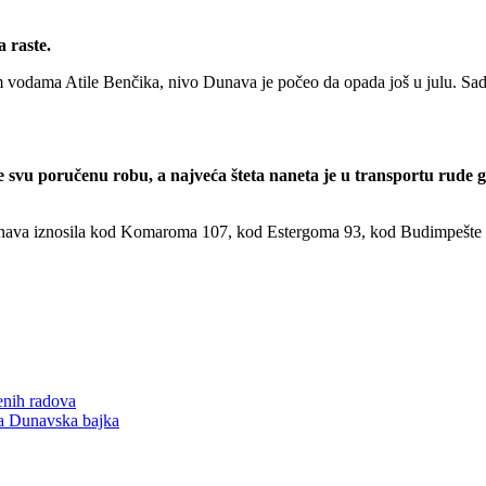
 raste.
vodama Atile Benčika, nivo Dunava je počeo da opada još u julu. Sada
svu poručenu robu, a najveća šteta naneta je u transportu rude gv
unava iznosila kod Komaroma 107, kod Estergoma 93, kod Budimpešte 
enih radova
ća Dunavska bajka