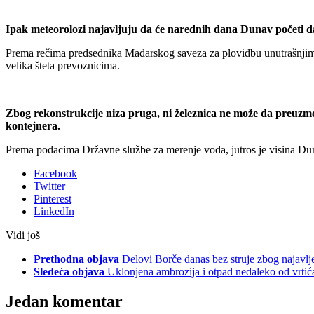
Ipak meteorolozi najavljuju da će narednih dana Dunav početi da
Prema rečima predsednika Mađarskog saveza za plovidbu unutrašnjim 
velika šteta prevoznicima.
Zbog rekonstrukcije niza pruga, ni železnica ne može da preuzme 
kontejnera.
Prema podacima Državne službe za merenje voda, jutros je visina D
Facebook
Twitter
Pinterest
LinkedIn
Vidi još
Prethodna objava
Delovi Borče danas bez struje zbog najavlj
Sledeća objava
Uklonjena ambrozija i otpad nedaleko od vrti
Jedan komentar