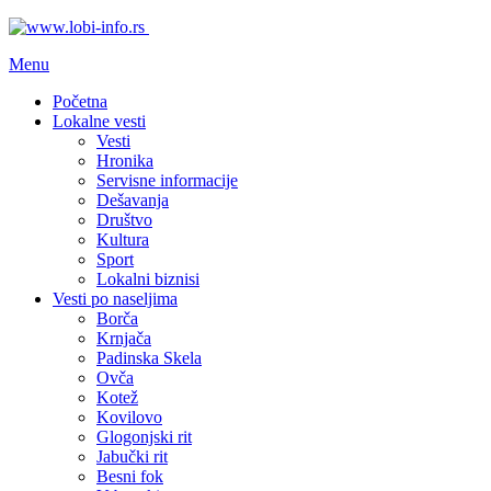
Menu
Početna
Lokalne vesti
Vesti
Hronika
Servisne informacije
Dešavanja
Društvo
Kultura
Sport
Lokalni biznisi
Vesti po naseljima
Borča
Krnjača
Padinska Skela
Ovča
Kotež
Kovilovo
Glogonjski rit
Jabučki rit
Besni fok