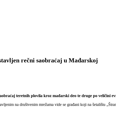
stavljen rečni saobraćaj u Mađarskoj
obraćaj teretnih plovila kroz mađarski deo te druge po veličini ev
ljenim na društvenim mrežama vide se građani koji na šetalištu „Štran