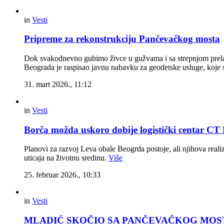
in
Vesti
Pripreme za rekonstrukciju Pančevačkog mosta
Dok svakodnevno gubimo živce u gužvama i sa strepnjom prelaz
Beograda je raspisao javnu nabavku za geodetske usluge, koje s
31. mart 2026., 11:12
in
Vesti
Borča možda uskoro dobije logistički centar C
Planovi za razvoj Leva obale Beogrda postoje, ali njihova reali
uticaja na životnu sredinu.
Više
25. februar 2026., 10:33
in
Vesti
MLADIĆ SKOČIO SA PANČEVAČKOG MOSTA Dvoji