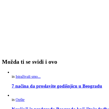
Možda ti se svidi i ovo
in
Istraživali smo...
7 načina da proslavite godišnjicu u Beogradu
in
Opšte