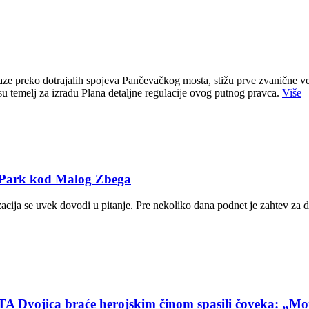
e preko dotrajalih spojeva Pančevačkog mosta, stižu prve zvanične ve
u temelj za izradu Plana detaljne regulacije ovog putnog pravca.
Više
T Park kod Malog Zbega
zacija se uvek dovodi u pitanje. Pre nekoliko dana podnet je zahtev za 
ca braće herojskim činom spasili čoveka: „Mom