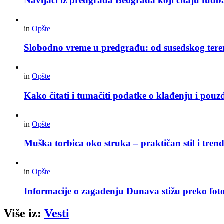
Navijači iz predgrađa Beograda koji čitaju fudba
in
Opšte
Slobodno vreme u predgrađu: od susedskog tere
in
Opšte
Kako čitati i tumačiti podatke o klađenju i pouz
in
Opšte
Muška torbica oko struka – praktičan stil i trend
in
Opšte
Informacije o zagađenju Dunava stižu preko foto
Više iz:
Vesti