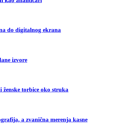
l kao analitičari
na do digitalnog ekrana
dane izvore
i ženske torbice oko struka
grafija, a zvanična merenja kasne