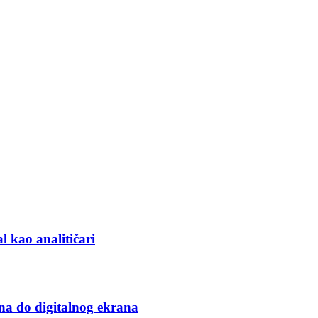
l kao analitičari
na do digitalnog ekrana