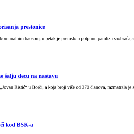
risanja prestonice
 komunalnim haosom, u petak je preraslo u potpunu paralizu saobraća
alju decu na nastavu
ovan Ristić“ u Borči, a koja broji više od 370 članova, razmatrala je 
orči kod BSK-a