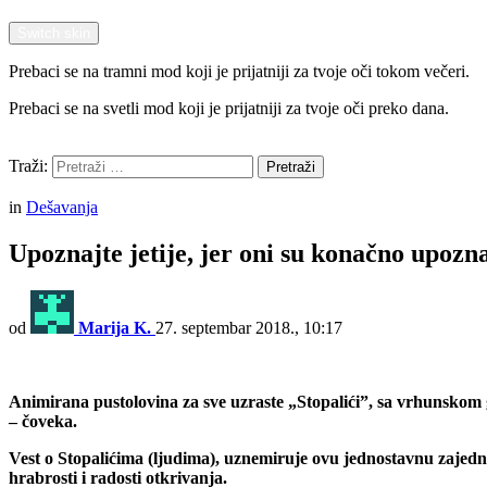
Switch skin
Prebaci se na tramni mod koji je prijatniji za tvoje oči tokom večeri.
Prebaci se na svetli mod koji je prijatniji za tvoje oči preko dana.
Pretraži
Traži:
Pretraži
Menu
in
Dešavanja
Upoznajte jetije, jer oni su konačno upozna
od
Marija K.
27. septembar 2018., 10:17
Animirana pustolovina za sve uzraste „Stopalići”, sa vrhunskom 
– čoveka.
Vest o Stopalićima (ljudima), uznemiruje ovu jednostavnu zajednicu 
hrabrosti i radosti otkrivanja.