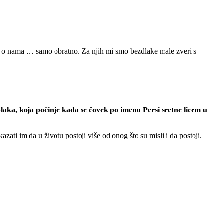
aju o nama … samo obratno. Za njih mi smo bezdlake male zveri s
blaka, koja počinje kada se čovek po imenu Persi sretne licem u
azati im da u životu postoji više od onog što su mislili da postoji.