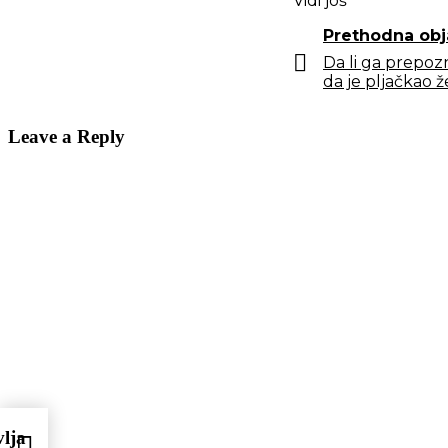
Vidi još
Prethodna obj
Da li ga prepoz
da je pljačkao ž
Leave a Reply
vlja