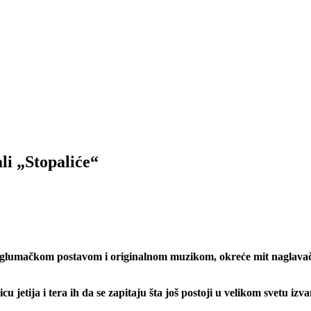
li „Stopaliće“
glumačkom postavom i originalnom muzikom, okreće mit naglavačke 
jetija i tera ih da se zapitaju šta još postoji u velikom svetu izva