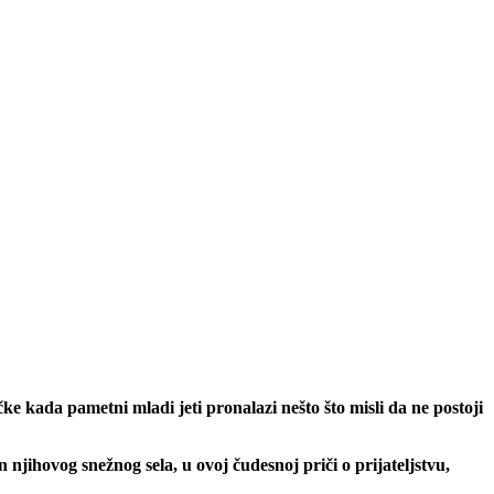
kada pametni mladi jeti pronalazi nešto što misli da ne postoji
n njihovog snežnog sela, u ovoj čudesnoj priči o prijateljstvu,