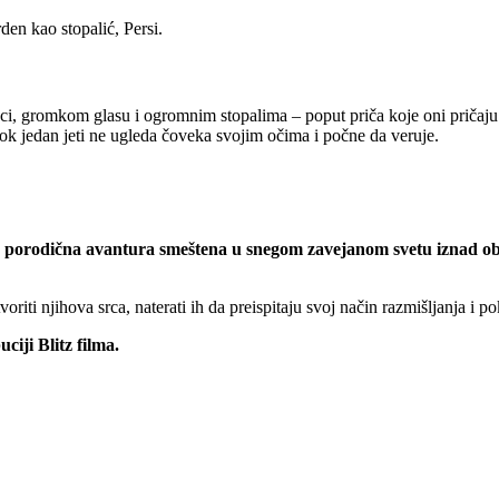
en kao stopalić, Persi.
 dlaci, gromkom glasu i ogromnim stopalima – poput priča koje oni prič
ok jedan jeti ne ugleda čoveka svojim očima i počne da veruje.
vita, porodična avantura smeštena u snegom zavejanom svetu iznad o
ti njihova srca, naterati ih da preispitaju svoj način razmišljanja i pok
uciji Blitz filma.