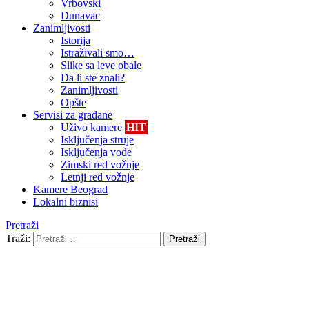
Vrbovski
Dunavac
Zanimljivosti
Istorija
Istraživali smo…
Slike sa leve obale
Da li ste znali?
Zanimljivosti
Opšte
Servisi za građane
Uživo kamere
HIT
Isključenja struje
Isključenja vode
Zimski red vožnje
Letnji red vožnje
Kamere Beograd
Lokalni biznisi
Pretraži
Traži:
Pretraži