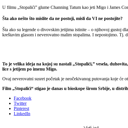
U filmu „Stopalići” glume Channing Tatum kao jeti Migo i James Cord
Šta ako nešto što mislite da ne postoji, misli da VI ne postojite?
Šta ako su legende o divovskim jetijima istinite – o njihovoj gustoj
kreštavim glasom i neverovatno malim stopalima. I nepostojimo. Tj. d
To je velika ideja na kojoj su nastali „Stopalići,” vesela, duho
lice s jetijem po imenu Migo.
Ovaj neverovatni susret početak je neočekivanog putovanja koje će otvori
Film „Stopalići“ stigao je danas u bioskope širom Srbije, u distrib
Facebook
Twitter
Pinterest
LinkedIn