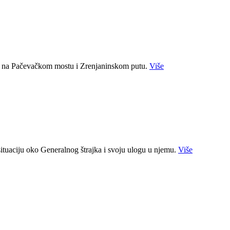
ja na Pačevačkom mostu i Zrenjaninskom putu.
Više
situaciju oko Generalnog štrajka i svoju ulogu u njemu.
Više