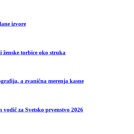
dane izvore
i ženske torbice oko struka
grafija, a zvanična merenja kasne
an vodič za Svetsko prvenstvo 2026