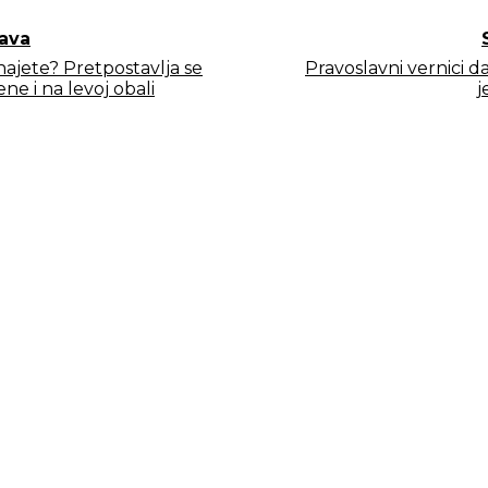
ava
najete? Pretpostavlja se
Pravoslavni vernici d
ene i na levoj obali
j