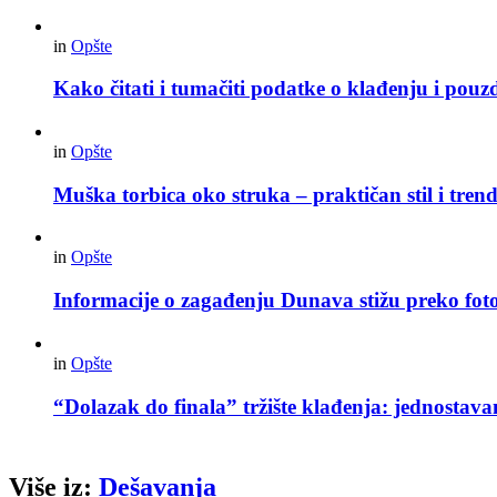
in
Opšte
Kako čitati i tumačiti podatke o klađenju i pouz
in
Opšte
Muška torbica oko struka – praktičan stil i trend
in
Opšte
Informacije o zagađenju Dunava stižu preko foto
in
Opšte
“Dolazak do finala” tržište klađenja: jednostav
Više iz:
Dešavanja