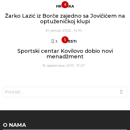
HRONIKA
Žarko Lazić iz Borče zajedno sa Jovičićem na
optuženičkoj klupi
31. januar 2022., 14:10
3
Komentara
VESTI
Sportski centar Kovilovo dobio novi
menadžment
15. septembar 2017., 17:07
Traži:
O NAMA