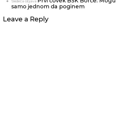
Prvi čovek BSK Borče: Mogu
Sledeća objava
samo jednom da poginem
Leave a Reply