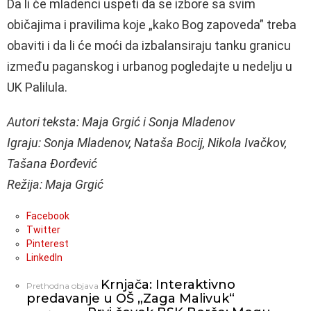
Da li će mladenci uspeti da se izbore sa svim
običajima i pravilima koje „kako Bog zapoveda” treba
obaviti i da li će moći da izbalansiraju tanku granicu
između paganskog i urbanog pogledajte u nedelju u
UK Palilula.
Autori teksta: Maja Grgić i Sonja Mladenov
Igraju: Sonja Mladenov, Nataša Bocij, Nikola Ivačkov,
Tašana Đorđević
Režija: Maja Grgić
Facebook
Twitter
Pinterest
LinkedIn
Krnjača: Interaktivno
Vidi
Prethodna objava
predavanje u OŠ „Zaga Malivuk“
još