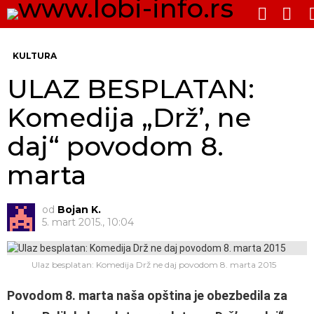
PRE
SWITCH
SKIN
Me
KULTURA
ULAZ BESPLATAN:
Komedija „Drž’, ne
daj“ povodom 8.
marta
od
Bojan K.
5. mart 2015., 10:04
Ulaz besplatan: Komedija Drž ne daj povodom 8. marta 2015
Povodom 8. marta naša opština je obezbedila za