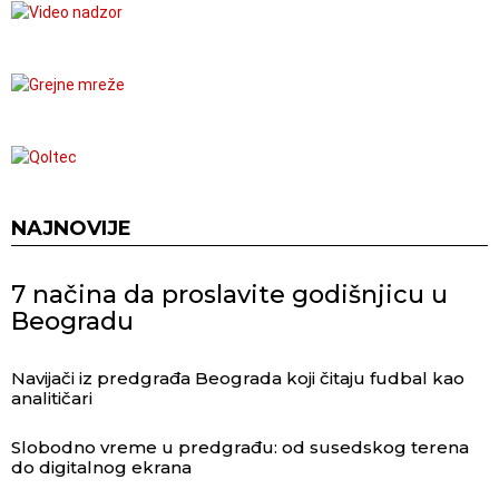
NAJNOVIJE
7 načina da proslavite godišnjicu u
Beogradu
Navijači iz predgrađa Beograda koji čitaju fudbal kao
analitičari
Slobodno vreme u predgrađu: od susedskog terena
do digitalnog ekrana