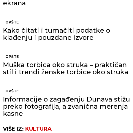
ekrana
OPŠTE
Kako čitati i tumačiti podatke o
klađenju i pouzdane izvore
OPŠTE
Muška torbica oko struka – praktičan
stil i trendi ženske torbice oko struka
OPŠTE
Informacije o zagađenju Dunava stižu
preko fotografija, a zvanična merenja
kasne
VIŠE IZ:
KULTURA