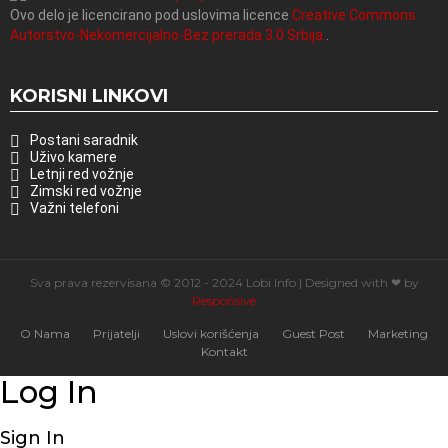
Ovo delo je licencirano pod uslovima licence
Creative Commons
Autorstvo-Nekomercijalno-Bez prerada 3.0 Srbija.
.
KORISNI LINKOVI
Postani saradnik
Uživo kamere
Letnji red vožnje
Zimski red vožnje
Važni telefoni
Sva prava rezervisana © 2012 - 2024 Lobi Info | Designed with ❤ by
Responsive
O Nama
Prijatelji
Uslovi korišćenja
Guest Post
Marketing
Kontakt
Log In
Sign In