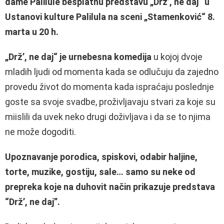
dame Palilule besplatnu predstavu „Drž’, ne daj“ u
Ustanovi kulture Palilula na sceni „Stamenković“ 8.
marta u 20 h.
„Drž’, ne daj“ je urnebesna komedija
u kojoj dvoje
mladih ljudi od momenta kada se odlučuju da zajedno
provedu život do momenta kada ispraćaju poslednje
goste sa svoje svadbe, proživljavaju stvari za koje su
miislili da uvek neko drugi doživljava i da se to njima
ne može dogoditi.
Upoznavanje porodica, spiskovi, odabir haljine,
torte, muzike, gostiju, sale… samo su neke od
prepreka koje na duhovit način prikazuje predstava
“Drž’, ne daj”.