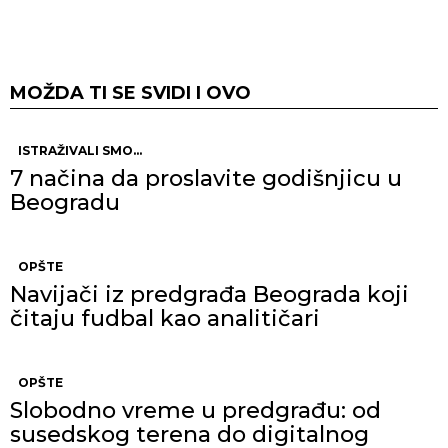
MOŽDA TI SE SVIDI I OVO
ISTRAŽIVALI SMO...
7 načina da proslavite godišnjicu u
Beogradu
OPŠTE
Navijači iz predgrađa Beograda koji
čitaju fudbal kao analitičari
OPŠTE
Slobodno vreme u predgrađu: od
susedskog terena do digitalnog