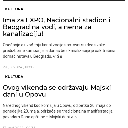
KULTURA
Ima za EXPO, Nacionalni stadion i
Beograd na vodi, a nema za
kanalizaciju!
Obećanja o uvođenju kanalizacije sastavni su deo svake
predizborne kampanje, a danas bez kanalizacije je čak trećina
domaćinstava u Beogradu.
VIŠE
29. jul 2024., 19:08
KULTURA
Ovog vikenda se održavaju Majski
dani u Opovu
Narednog vikend kod komšija u Opovu, od petka 20. maja do
ponedeljka 23. maja, održaće se tradicionalna manifestacija
povodom Dana opštine – Majski dani
VIŠE
17. maj 2022., 09:36