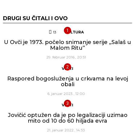
DRUGI SU ČITALI I OVO
13
Komentara
KULTURA
U Ovči je 1973. počelo snimanje serije „Salaš u
Malom Ritu“
29. februar 2016., 20:51
VESTI
Raspored bogosluženja u crkvama na levoj
obali
6. januar 2023., 12:00
VESTI
Jovičić optužen da je po legalizaciji uzimao
mito od 10 do 60 hiljada evra
21. januar 2022., 14:33