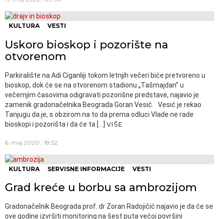
KULTURA
VESTI
Uskoro bioskop i pozorište na
otvorenom
Parkiralište na Adi Ciganliji tokom letnjih večeri biće pretvoreno u
bioskop, dok će se na otvorenom stadionu „Tašmajdan” u
večernjim časovima odigravati pozorišne predstave, najavio je
zamenik gradonačelnika Beograda Goran Vesić. Vesić je rekao
Tanjugu da je, s obzirom na to da prema odluci Vlade ne rade
bioskopi i pozorišta i da će ta […]
VIŠE
6. maj 2020., 18:52
KULTURA
SERVISNE INFORMACIJE
VESTI
Grad kreće u borbu sa ambrozijom
Gradonačelnik Beograda prof. dr Zoran Radojičić najavio je da će se
ove godine izvršiti monitoring na šest puta većoj površini