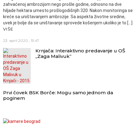
zahvaćenoj ambrozijom nego prošle godine, odnosno na dve
hiljade hektara umesto prošlogodišnjih 320. Nakon monitoringa se
kreće sa uništavanjem ambrozije. Sa aspekta životne sredine,
uvek je bolje da se uništavanje sprovede košenjem ukoliko je to […]
VIŠE
23. april 2020., 15:47
Krnjača: Interaktivno predavanje u OŠ
„Zaga Malivuk“
Prvi čovek BSK Borče: Mogu samo jednom da
poginem