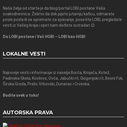
Naša želja od starta je da blog/portal LOBI postane Vaša
svakodnevnica. Želimo da dok pijete jutarnju kaficu, odmarate
posle posla ili se spremate za spavanje, posetite LOBI, pregledate
vesti iz Vašeg kraja i opet nam dođete sutradan 😉
Da LOBI postane i Vaš HOBI – LOBI kao HOBI
LOKALNE VESTI
Najnovije vesti i informacije iz naselja Borča, Krnjača, Kotež,
Padinska Skela, Kovilovo, Ovča, Jabučki rit, Glogonjski rit, Besni Fok,
Široka Greda, Preliv, Vrbovski, Dunavac i Crvenka.
Budite uvek u toku!
AUTORSKA PRAVA