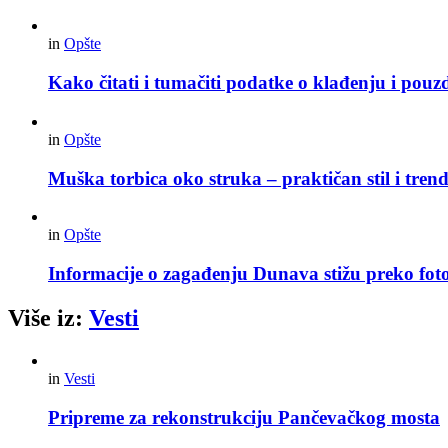
in
Opšte
Kako čitati i tumačiti podatke o klađenju i pouz
in
Opšte
Muška torbica oko struka – praktičan stil i trend
in
Opšte
Informacije o zagađenju Dunava stižu preko foto
Više iz:
Vesti
in
Vesti
Pripreme za rekonstrukciju Pančevačkog mosta