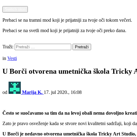
Switch skin
Prebaci se na tramni mod koji je prijatniji za tvoje oči tokom večeri.
Prebaci se na svetli mod koji je prijatniji za tvoje oči preko dana.
Pretraži
Traži:
Pretraži
Menu
in
Vesti
U Borči otvorena umetnička škola Tricky 
od
Marija K.
17. jul 2020., 16:08
Često se suočavamo sa tim da na levoj obali nema dovoljno kreativ
Zato je pravo osveženje kada se stvore novi kvalitetni sadržaji, koji
U Borči je nedavno otvorena umetnička škola Tricky Art Studio, k