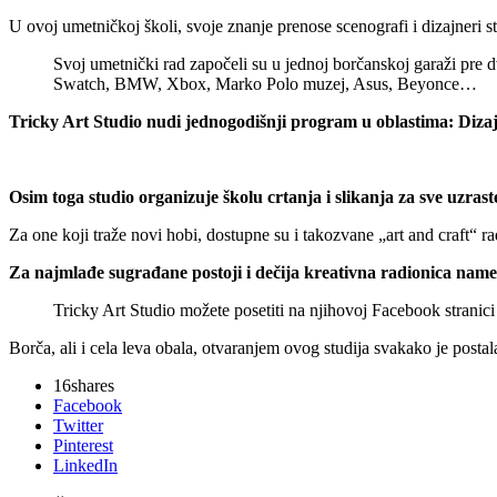
U ovoj umetničkoj školi, svoje znanje prenose scenografi i dizajneri s
Svoj umetnički rad započeli su u jednoj borčanskoj garaži pre 
Swatch, BMW, Xbox, Marko Polo muzej, Asus, Beyonce…
Tricky Art Studio nudi jednogodišnji program u oblastima: Dizajn 
Osim toga studio organizuje školu crtanja i slikanja za sve uzrast
Za one koji traže novi hobi, dostupne su i takozvane „art and craft“ 
Za najmlađe sugrađane postoji i dečija kreativna radionica namen
Tricky Art Studio možete posetiti na njihovoj Facebook stranic
Borča, ali i cela leva obala, otvaranjem ovog studija svakako je posta
16
shares
Facebook
Twitter
Pinterest
LinkedIn