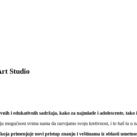
Art Studio
nih i edukativnih sadržaja, kako za najmlađe i adolescente, tako i
 daju mogućnost svima nama da razvijamo svoju kretivnost, i to baš tu u
oja primenjuje novi pristup znanju i veštinama iz oblasti umetnos