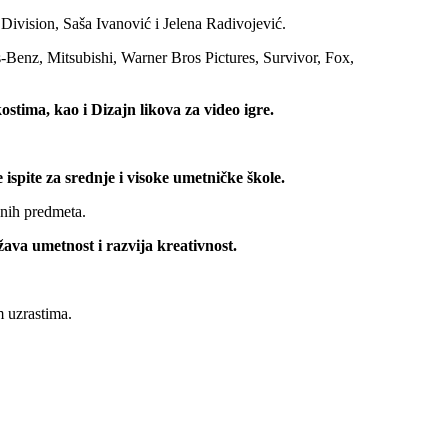
 Division, Saša Ivanović i Jelena Radivojević.
s-Benz, Mitsubishi, Warner Bros Pictures, Survivor, Fox,
stima, kao i Dizajn likova za video igre.
 ispite za srednje i visoke umetničke škole.
snih predmeta.
žava umetnost i razvija kreativnost.
m uzrastima.