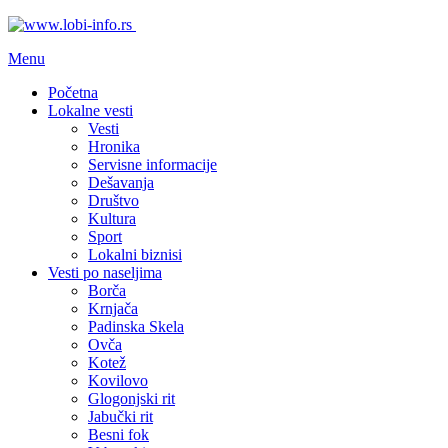
Menu
Početna
Lokalne vesti
Vesti
Hronika
Servisne informacije
Dešavanja
Društvo
Kultura
Sport
Lokalni biznisi
Vesti po naseljima
Borča
Krnjača
Padinska Skela
Ovča
Kotež
Kovilovo
Glogonjski rit
Jabučki rit
Besni fok