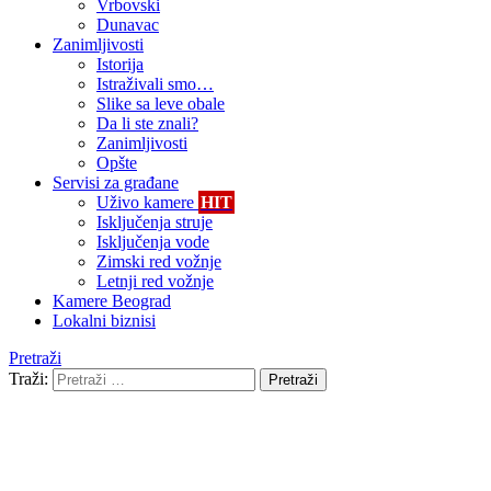
Vrbovski
Dunavac
Zanimljivosti
Istorija
Istraživali smo…
Slike sa leve obale
Da li ste znali?
Zanimljivosti
Opšte
Servisi za građane
Uživo kamere
HIT
Isključenja struje
Isključenja vode
Zimski red vožnje
Letnji red vožnje
Kamere Beograd
Lokalni biznisi
Pretraži
Traži:
Pretraži