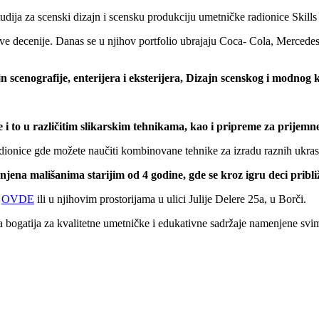
tudija za scenski dizajn i scensku produkciju umetničke radionice Skills
dve decenije. Danas se u njihov portfolio ubrajaju Coca- Cola, Mercede
scenografije, enterijera i eksterijera, Dizajn scenskog i modnog ko
e i to u različitim slikarskim tehnikama, kao i pripreme za prijemne
radionice gde možete naučiti kombinovane tehnike za izradu raznih ukra
jena mališanima starijim od 4 godine, gde se kroz igru deci pribli
i
OVDE
ili u njihovim prostorijama u ulici Julije Delere 25a, u Borči.
la bogatija za kvalitetne umetničke i edukativne sadržaje namenjene svi