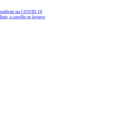
i pozitivne na COVID 19
om, a završio se krvavo