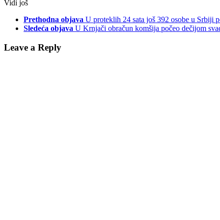
Vidi još
Prethodna objava
U proteklih 24 sata još 392 osobe u Srbij
Sledeća objava
U Krnjači obračun komšija počeo dečijom svađ
Leave a Reply