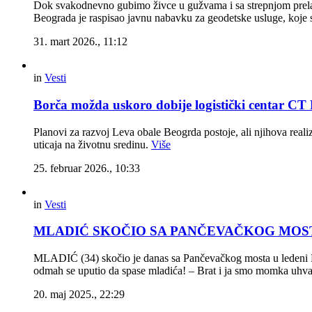
Dok svakodnevno gubimo živce u gužvama i sa strepnjom prelaz
Beograda je raspisao javnu nabavku za geodetske usluge, koje s
31. mart 2026., 11:12
in
Vesti
Borča možda uskoro dobije logistički centar C
Planovi za razvoj Leva obale Beogrda postoje, ali njihova reali
uticaja na životnu sredinu.
Više
25. februar 2026., 10:33
in
Vesti
MLADIĆ SKOČIO SA PANČEVAČKOG MOSTA Dvoji
MLADIĆ (34) skočio je danas sa Pančevačkog mosta u ledeni Dun
odmah se uputio da spase mladića! – Brat i ja smo momka uhvat
20. maj 2025., 22:29