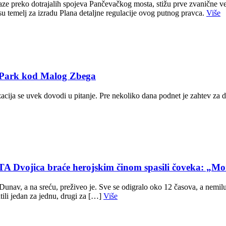
e preko dotrajalih spojeva Pančevačkog mosta, stižu prve zvanične ve
u temelj za izradu Plana detaljne regulacije ovog putnog pravca.
Više
T Park kod Malog Zbega
zacija se uvek dovodi u pitanje. Pre nekoliko dana podnet je zahtev za 
ca braće herojskim činom spasili čoveka: „Mom
av, a na sreću, preživeo je. Sve se odigralo oko 12 časova, a nemilu 
ili jedan za jednu, drugi za […]
Više