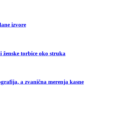
dane izvore
i ženske torbice oko struka
grafija, a zvanična merenja kasne