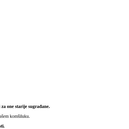
 za one starije sugrađane.
 našem komšiluku.
ti.