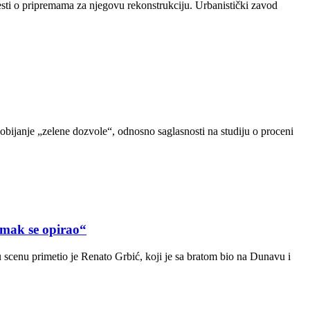
sti o pripremama za njegovu rekonstrukciju. Urbanistički zavod
dobijanje „zelene dozvole“, odnosno saglasnosti na studiju o proceni
ak se opirao“
scenu primetio je Renato Grbić, koji je sa bratom bio na Dunavu i