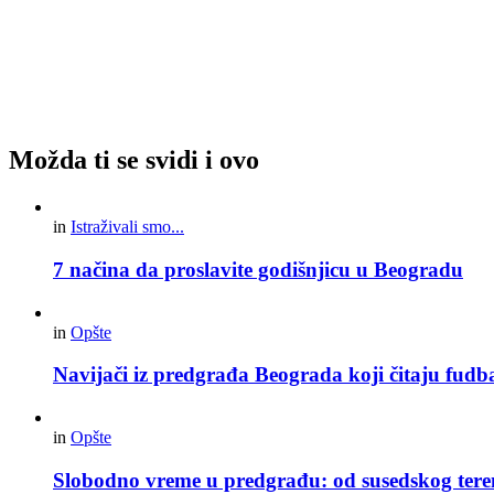
Možda ti se svidi i ovo
in
Istraživali smo...
7 načina da proslavite godišnjicu u Beogradu
in
Opšte
Navijači iz predgrađa Beograda koji čitaju fudba
in
Opšte
Slobodno vreme u predgrađu: od susedskog tere