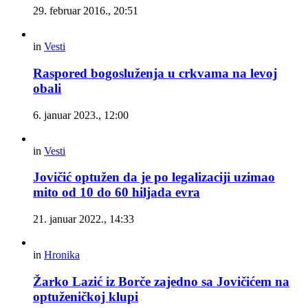
29. februar 2016., 20:51
in
Vesti
Raspored bogosluženja u crkvama na levoj
obali
6. januar 2023., 12:00
in
Vesti
Jovičić optužen da je po legalizaciji uzimao
mito od 10 do 60 hiljada evra
21. januar 2022., 14:33
in
Hronika
Žarko Lazić iz Borče zajedno sa Jovičićem na
optuženičkoj klupi