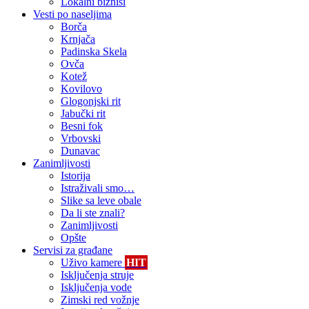
Lokalni biznisi
Vesti po naseljima
Borča
Krnjača
Padinska Skela
Ovča
Kotež
Kovilovo
Glogonjski rit
Jabučki rit
Besni fok
Vrbovski
Dunavac
Zanimljivosti
Istorija
Istraživali smo…
Slike sa leve obale
Da li ste znali?
Zanimljivosti
Opšte
Servisi za građane
Uživo kamere
HIT
Isključenja struje
Isključenja vode
Zimski red vožnje