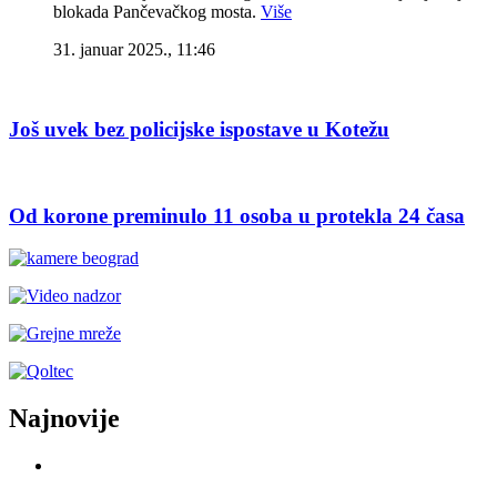
blokada Pančevačkog mosta.
Više
31. januar 2025., 11:46
Još uvek bez policijske ispostave u Kotežu
Od korone preminulo 11 osoba u protekla 24 časa
Najnovije