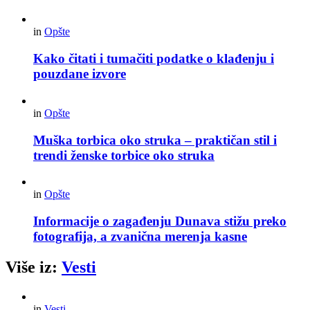
in
Opšte
Kako čitati i tumačiti podatke o klađenju i
pouzdane izvore
in
Opšte
Muška torbica oko struka – praktičan stil i
trendi ženske torbice oko struka
in
Opšte
Informacije o zagađenju Dunava stižu preko
fotografija, a zvanična merenja kasne
Više iz:
Vesti
in
Vesti