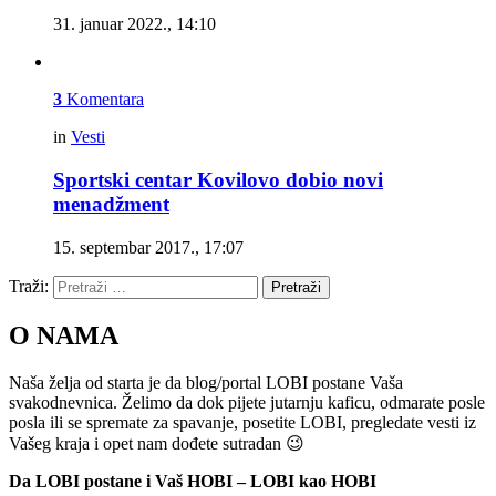
31. januar 2022., 14:10
3
Komentara
in
Vesti
Sportski centar Kovilovo dobio novi
menadžment
15. septembar 2017., 17:07
Traži:
Pretraži
O NAMA
Naša želja od starta je da blog/portal LOBI postane Vaša
svakodnevnica. Želimo da dok pijete jutarnju kaficu, odmarate posle
posla ili se spremate za spavanje, posetite LOBI, pregledate vesti iz
Vašeg kraja i opet nam dođete sutradan 😉
Da LOBI postane i Vaš HOBI – LOBI kao HOBI