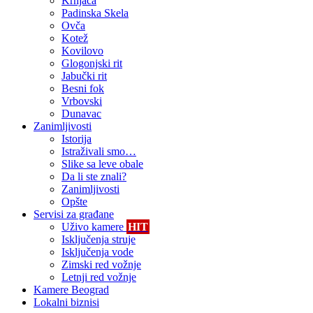
Krnjača
Padinska Skela
Ovča
Kotež
Kovilovo
Glogonjski rit
Jabučki rit
Besni fok
Vrbovski
Dunavac
Zanimljivosti
Istorija
Istraživali smo…
Slike sa leve obale
Da li ste znali?
Zanimljivosti
Opšte
Servisi za građane
Uživo kamere
HIT
Isključenja struje
Isključenja vode
Zimski red vožnje
Letnji red vožnje
Kamere Beograd
Lokalni biznisi