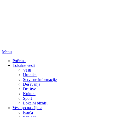
Menu
Početna
Lokalne vesti
Vesti
Hronika
Servisne informacije
Dešavanja
Društvo
Kultura
Sport
Lokalni biznisi
Vesti po naseljima
Borča