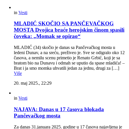
in
Vesti
MLADIĆ SKOČIO SA PANČEVAČKOG
MOSTA Dvojica braće herojskim činom spasili
čoveka: „Momak se opirao“
MLADIĆ (34) skočio je danas sa Pančevačkog mosta u
ledeni Dunav, a na sreću, preživeo je. Sve se odigralo oko 12
časova, a nemilu scenu primetio je Renato Grbić, koji je sa
bratom bio na Dunavu i odmah se uputio da spase mladića! –
Brat i ja smo momka uhvatili jedan za jednu, drugi za […]
Više
20. maj 2025., 22:29
in
Vesti
NAJAVA: Danas u 17 časova blokada
Pančevačkog mosta
Za danas 31.januara 2025. godine u 17 časova najavljena je