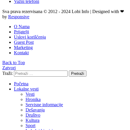
Važni telefoni
Sva prava rezervisana © 2012 - 2024 Lobi Info | Designed with ❤
by
Responsive
O Nama
Prijatelji
Uslovi korišćenja
Guest Post
Marketing
Kontakt
Back to Top
Zatvori
Traži:
Pretraži
Početna
Lokalne vesti
Vesti
Hronika
Servisne informacije
Dešavanja
Društvo
Kultura
Sport