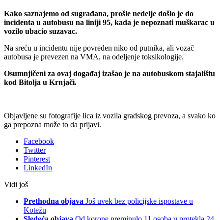
Kako saznajemo od sugrađana, prošle nedelje došlo je do
incidenta u autobusu na liniji 95, kada je nepoznati muškarac u
vozilo ubacio suzavac.
Na sreću u incidentu nije povređen niko od putnika, ali vozač
autobusa je prevezen na VMA, na odeljenje toksikologije.
Osumnjičeni za ovaj događaj izašao je na autobuskom stajalištu
kod Bitolja u Krnjači.
Objavljene su fotografije lica iz vozila gradskog prevoza, a svako ko
ga prepozna može to da prijavi.
Facebook
Twitter
Pinterest
LinkedIn
Vidi još
Prethodna objava
Još uvek bez policijske ispostave u
Kotežu
Sledeća objava
Od korone preminulo 11 osoba u protekla 24