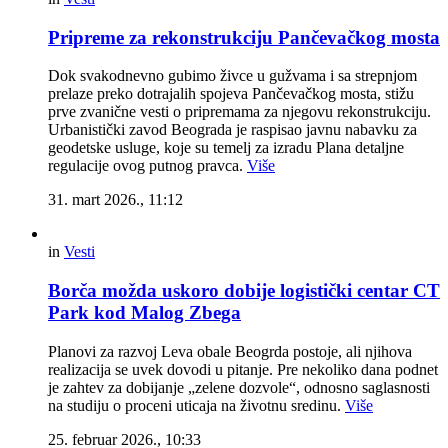
Pripreme za rekonstrukciju Pančevačkog mosta
Dok svakodnevno gubimo živce u gužvama i sa strepnjom
prelaze preko dotrajalih spojeva Pančevačkog mosta, stižu
prve zvanične vesti o pripremama za njegovu rekonstrukciju.
Urbanistički zavod Beograda je raspisao javnu nabavku za
geodetske usluge, koje su temelj za izradu Plana detaljne
regulacije ovog putnog pravca.
Više
31. mart 2026., 11:12
in
Vesti
Borča možda uskoro dobije logistički centar CT
Park kod Malog Zbega
Planovi za razvoj Leva obale Beogrda postoje, ali njihova
realizacija se uvek dovodi u pitanje. Pre nekoliko dana podnet
je zahtev za dobijanje „zelene dozvole“, odnosno saglasnosti
na studiju o proceni uticaja na životnu sredinu.
Više
25. februar 2026., 10:33