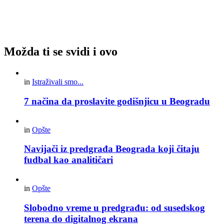
Možda ti se svidi i ovo
in
Istraživali smo...
7 načina da proslavite godišnjicu u Beogradu
in
Opšte
Navijači iz predgrađa Beograda koji čitaju
fudbal kao analitičari
in
Opšte
Slobodno vreme u predgrađu: od susedskog
terena do digitalnog ekrana