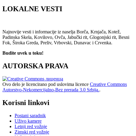
LOKALNE VESTI
Najnovije vesti i informacije iz naselja Borča, Krnjača, Kotež,
Padinska Skela, Kovilovo, Ovča, Jabučki rit, Glogonjski rit, Besni
Fok, Široka Greda, Preliv, Vrbovski, Dunavac i Crvenka.
Budite uvek u toku!
AUTORSKA PRAVA
Ovo delo je licencirano pod uslovima licence
Creative Commons
Autorstvo-Nekomercijalno-Bez prerada 3.0 Srbija.
.
Korisni linkovi
Postani saradnik
Uživo kamere
Letnji red vožnje
Zimski red vožnje