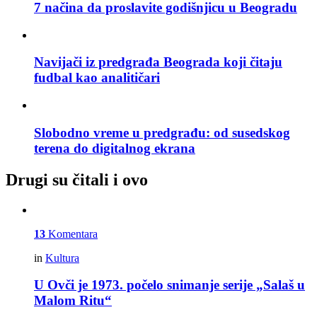
7 načina da proslavite godišnjicu u Beogradu
Navijači iz predgrađa Beograda koji čitaju
fudbal kao analitičari
Slobodno vreme u predgrađu: od susedskog
terena do digitalnog ekrana
Drugi su čitali i ovo
13
Komentara
in
Kultura
U Ovči je 1973. počelo snimanje serije „Salaš u
Malom Ritu“