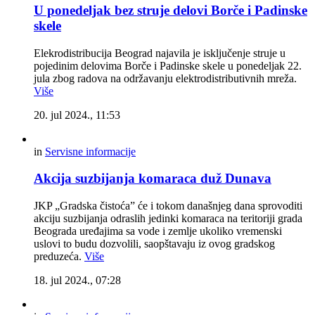
U ponedeljak bez struje delovi Borče i Padinske
skele
Elekrodistribucija Beograd najavila je isključenje struje u
pojedinim delovima Borče i Padinske skele u ponedeljak 22.
jula zbog radova na održavanju elektrodistributivnih mreža.
Više
20. jul 2024., 11:53
in
Servisne informacije
Akcija suzbijanja komaraca duž Dunava
JKP „Gradska čistoća” će i tokom današnjeg dana sprovoditi
akciju suzbijanja odraslih jedinki komaraca na teritoriji grada
Beograda uređajima sa vode i zemlje ukoliko vremenski
uslovi to budu dozvolili, saopštavaju iz ovog gradskog
preduzeća.
Više
18. jul 2024., 07:28