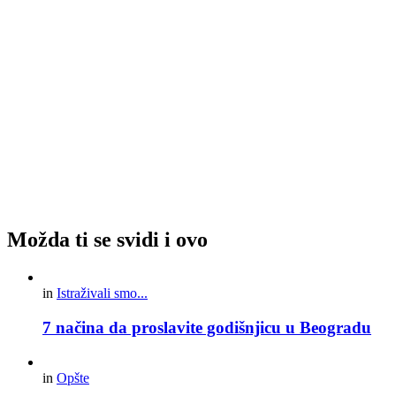
Možda ti se svidi i ovo
in
Istraživali smo...
7 načina da proslavite godišnjicu u Beogradu
in
Opšte