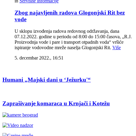
in
Servisne informacije
Zbog najavljenih radova Glogonjski Rit bez
vode
U sklopu izvođenja radova redovnog održavanja, dana
07.12.2022. godine u periodu od 8:00 do 15:00 časova, „R.J.
Proizvodnja vode i pare i transport otpadnih voda“ vršiće
ispiranje vodovodne mreže naselja Glogonjski Rit.
Više
5. decembar 2022., 16:51
Humani „Majski dani u ‘Ježurku'“
Zaprašivanje komaraca u Krnjači i Kotežu