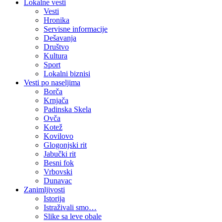
Lokalne vesti
Vesti
Hronika
Servisne informacije
Dešavanja
Društvo
Kultura
Sport
Lokalni biznisi
Vesti po naseljima
Borča
Krnjača
Padinska Skela
Ovča
Kotež
Kovilovo
Glogonjski rit
Jabučki rit
Besni fok
Vrbovski
Dunavac
Zanimljivosti
Istorija
Istraživali smo…
Slike sa leve obale