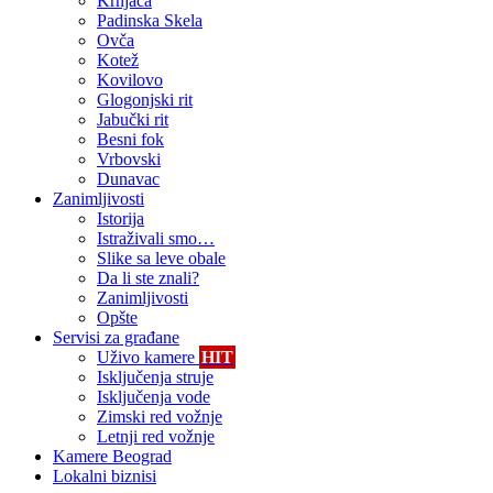
Krnjača
Padinska Skela
Ovča
Kotež
Kovilovo
Glogonjski rit
Jabučki rit
Besni fok
Vrbovski
Dunavac
Zanimljivosti
Istorija
Istraživali smo…
Slike sa leve obale
Da li ste znali?
Zanimljivosti
Opšte
Servisi za građane
Uživo kamere
HIT
Isključenja struje
Isključenja vode
Zimski red vožnje
Letnji red vožnje
Kamere Beograd
Lokalni biznisi