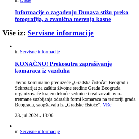
in
Opšte
Informacije o zagađenju Dunava stižu preko
fotografija, a zvanična merenja kasne
Više iz:
Servisne informacije
in
Servisne informacije
KONAČNO! Prekosutra zaprašivanje
komaraca iz vazduha
Javno komunalno preduzeće „Gradska čistoća” Beograd i
Sekretarijat za zaštitu životne sredine Grada Beograda
organizovaće krajem tekuće sedmice i realizovati avio-
tretmane suzbijanja odraslih formi komaraca na teritoriji grada
Beograda, saopštavaju iz „Gradske čistoće”.
Više
23. jul 2024., 13:06
in
Servisne informacije