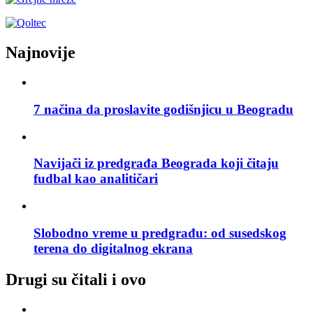
Najnovije
7 načina da proslavite godišnjicu u Beogradu
Navijači iz predgrađa Beograda koji čitaju
fudbal kao analitičari
Slobodno vreme u predgrađu: od susedskog
terena do digitalnog ekrana
Drugi su čitali i ovo