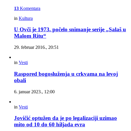
13
Komentara
in
Kultura
U Ovči je 1973. počelo snimanje serije „Salaš u
Malom Ritu“
29. februar 2016., 20:51
in
Vesti
Raspored bogosluženja u crkvama na levoj
obali
6. januar 2023., 12:00
in
Vesti
Jovičić optužen da je po legalizaciji uzimao
mito od 10 do 60 hiljada evra