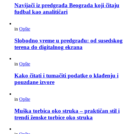
Navijači iz predgrađa Beograda koji čitaju
fudbal kao analitičari
in
Opšte
Slobodno vreme u predgrađu: od susedskog
terena do digitalnog ekrana
in
Opšte
Kako čitati i tumačiti podatke o klađenju i
pouzdane izvore
in
Opšte
Muška torbica oko struka – praktičan stil i
trendi ženske torbice oko struka