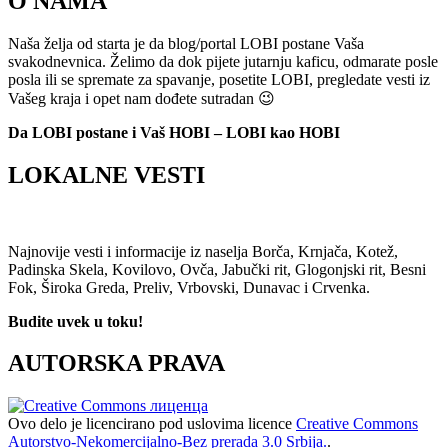
O NAMA
Naša želja od starta je da blog/portal LOBI postane Vaša
svakodnevnica. Želimo da dok pijete jutarnju kaficu, odmarate posle
posla ili se spremate za spavanje, posetite LOBI, pregledate vesti iz
Vašeg kraja i opet nam dođete sutradan 😉
Da LOBI postane i Vaš HOBI – LOBI kao HOBI
LOKALNE VESTI
Najnovije vesti i informacije iz naselja Borča, Krnjača, Kotež,
Padinska Skela, Kovilovo, Ovča, Jabučki rit, Glogonjski rit, Besni
Fok, Široka Greda, Preliv, Vrbovski, Dunavac i Crvenka.
Budite uvek u toku!
AUTORSKA PRAVA
Ovo delo je licencirano pod uslovima licence
Creative Commons
Autorstvo-Nekomercijalno-Bez prerada 3.0 Srbija.
.