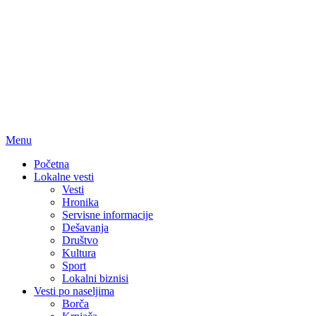
Menu
Početna
Lokalne vesti
Vesti
Hronika
Servisne informacije
Dešavanja
Društvo
Kultura
Sport
Lokalni biznisi
Vesti po naseljima
Borča