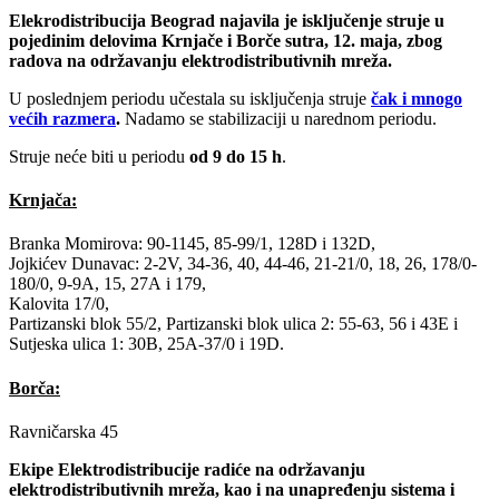
Elekrodistribucija Beograd najavila je isključenje struje u
pojedinim delovima Krnjače i Borče sutra, 12. maja, zbog
radova na održavanju elektrodistributivnih mreža.
U poslednjem periodu učestala su isključenja struje
čak i mnogo
većih razmera
.
Nadamo se stabilizaciji u narednom periodu.
Struje neće biti u periodu
od 9 do 15 h
.
Krnjača:
Branka Momirova: 90-1145, 85-99/1, 128D i 132D,
Jojkićev Dunavac: 2-2V, 34-36, 40, 44-46, 21-21/0, 18, 26, 178/0-
180/0, 9-9А, 15, 27А i 179,
Kalovita 17/0,
Partizanski blok 55/2, Partizanski blok ulica 2: 55-63, 56 i 43E i
Sutjeska ulica 1: 30B, 25A-37/0 i 19D.
Borča:
Ravničarska 45
Ekipe Elektrodistribucije radiće na održavanju
elektrodistributivnih mreža, kao i na unapređenju sistema i