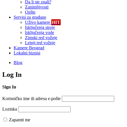
Da li ste znali?
Zanimljivosti
Opšte
Servisi za građane
Uživo kamere
HIT
Isključenja struje
Isključenja vode
Zimski red vožnje
Letnji red vožnje
Kamere Beograd
Lokalni biznisi
Blog
Log In
Sign In
Korisničko ime ili adresa e-pošte
Lozinka
Zapamti me