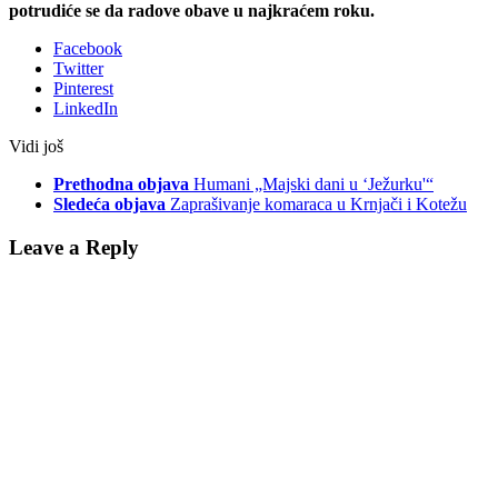
potrudiće se da radove obave u najkraćem roku.
Facebook
Twitter
Pinterest
LinkedIn
Vidi još
Prethodna objava
Humani „Majski dani u ‘Ježurku'“
Sledeća objava
Zaprašivanje komaraca u Krnjači i Kotežu
Leave a Reply