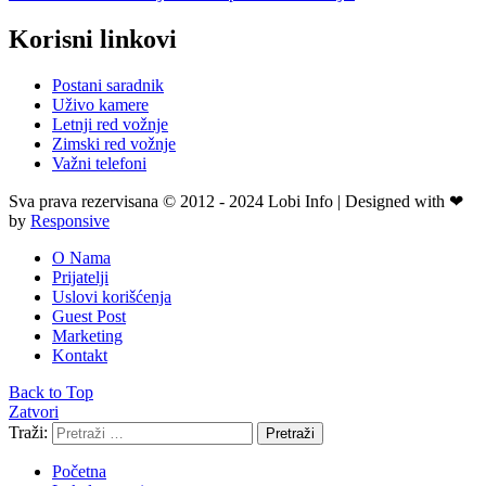
Korisni linkovi
Postani saradnik
Uživo kamere
Letnji red vožnje
Zimski red vožnje
Važni telefoni
Sva prava rezervisana © 2012 - 2024 Lobi Info | Designed with ❤
by
Responsive
O Nama
Prijatelji
Uslovi korišćenja
Guest Post
Marketing
Kontakt
Back to Top
Zatvori
Traži:
Pretraži
Početna