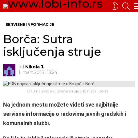
PRE
SWITCH
SKIN
Me
SERVISNE INFORMACIJE
Borča: Sutra
isključenja struje
od
Nikola J.
1. mart 2015., 13:24
EDB najavio isključenje struje u Krnjači i Borči
Na jednom mestu možete videti sve najbitnije
servisne informacije o radovima javnih gradskih i
komunalnih službi.