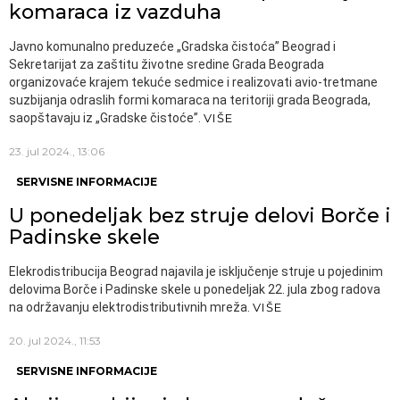
komaraca iz vazduha
Javno komunalno preduzeće „Gradska čistoća” Beograd i
Sekretarijat za zaštitu životne sredine Grada Beograda
organizovaće krajem tekuće sedmice i realizovati avio-tretmane
suzbijanja odraslih formi komaraca na teritoriji grada Beograda,
saopštavaju iz „Gradske čistoće”.
VIŠE
23. jul 2024., 13:06
SERVISNE INFORMACIJE
U ponedeljak bez struje delovi Borče i
Padinske skele
Elekrodistribucija Beograd najavila je isključenje struje u pojedinim
delovima Borče i Padinske skele u ponedeljak 22. jula zbog radova
na održavanju elektrodistributivnih mreža.
VIŠE
20. jul 2024., 11:53
SERVISNE INFORMACIJE