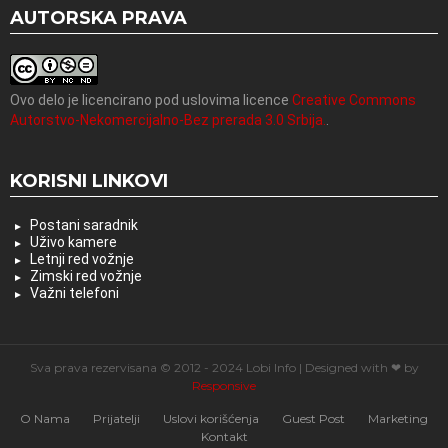
AUTORSKA PRAVA
Ovo delo je licencirano pod uslovima licence
Creative Commons
Autorstvo-Nekomercijalno-Bez prerada 3.0 Srbija.
.
KORISNI LINKOVI
Postani saradnik
Uživo kamere
Letnji red vožnje
Zimski red vožnje
Važni telefoni
Sva prava rezervisana © 2012 - 2024 Lobi Info | Designed with ❤ by
Responsive
O Nama
Prijatelji
Uslovi korišćenja
Guest Post
Marketing
Kontakt