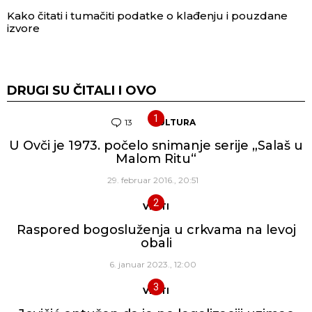
Kako čitati i tumačiti podatke o klađenju i pouzdane
izvore
DRUGI SU ČITALI I OVO
13
Komentara
KULTURA
U Ovči je 1973. počelo snimanje serije „Salaš u
Malom Ritu“
29. februar 2016., 20:51
VESTI
Raspored bogosluženja u crkvama na levoj
obali
6. januar 2023., 12:00
VESTI