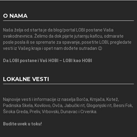
O NAMA
Naša želja od starta je da blog/portal LOBI postane Vaša
svakodnevnica. Želimo da dok pijete jutarnju kaficu, odmarate
posle posla ili se spremate za spavanje, posetite LOBI, pregledate
vesti iz Vašeg kraja i opet nam dođete sutradan 😉
Da LOBI postane i Vaš HOBI – LOBI kao HOBI
LOKALNE VESTI
Najnovije vesti i informacije iz naselja Borča, Krnjača, Kotež,
Padinska Skela, Kovilovo, Ovča, Jabučki rit, Glogonjski rit, Besni Fok,
Široka Greda, Preliv, Vrbovski, Dunavac i Crvenka.
Budite uvek u toku!