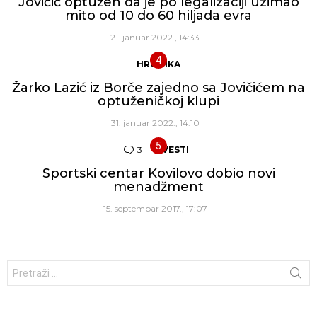
Jovičić optužen da je po legalizaciji uzimao
mito od 10 do 60 hiljada evra
21. januar 2022., 14:33
HRONIKA
Žarko Lazić iz Borče zajedno sa Jovičićem na
optuženičkoj klupi
31. januar 2022., 14:10
3
Komentara
VESTI
Sportski centar Kovilovo dobio novi
menadžment
15. septembar 2017., 17:07
Traži: