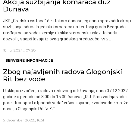
Akcija suzbijanja komaraca duž
Dunava
JKP „Gradska čistoća” će i tokom današnjeg dana sprovoditi akciju
suzbijanja odraslih jedinki komaraca na teritoriji grada Beograda
uređajima sa vode i zemlje ukoliko vremenski uslovi to budu
dozvolili, saopštavaju iz ovog gradskog preduzeća.
VIŠE
18. jul 2024., 07:28
SERVISNE INFORMACIJE
Zbog najavljenih radova Glogonjski
Rit bez vode
U sklopu izvođenja radova redovnog održavanja, dana 07.12.2022.
godine u periodu od 8:00 do 15:00 časova, „R.J. Proizvodnja vode i
pare i transport otpadnih voda“ vršiće ispiranje vodovodne mreže
naselja Glogonjski Rit.
VIŠE
5. decembar 2022., 16:51