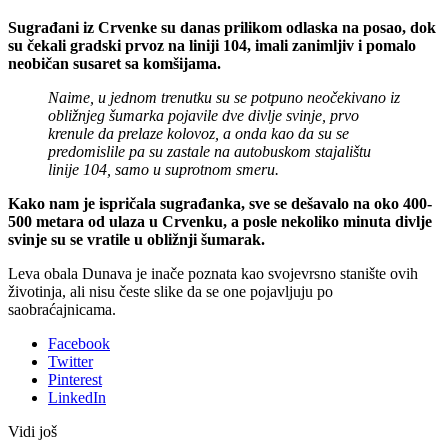
Sugrađani iz Crvenke su danas prilikom odlaska na posao, dok
su čekali gradski prvoz na liniji 104, imali zanimljiv i pomalo
neobičan susaret sa komšijama.
Naime, u jednom trenutku su se potpuno neočekivano iz
obližnjeg šumarka pojavile dve divlje svinje, prvo
krenule da prelaze kolovoz, a onda kao da su se
predomislile pa su zastale na autobuskom stajalištu
linije 104, samo u suprotnom smeru.
Kako nam je ispričala sugrađanka, sve se dešavalo na oko 400-
500 metara od ulaza u Crvenku, a posle nekoliko minuta divlje
svinje su se vratile u obližnji šumarak.
Leva obala Dunava je inače poznata kao svojevrsno stanište ovih
životinja, ali nisu česte slike da se one pojavljuju po
saobraćajnicama.
Facebook
Twitter
Pinterest
LinkedIn
Vidi još