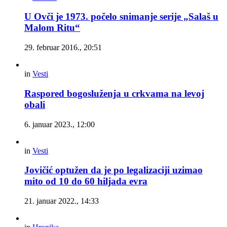
U Ovči je 1973. počelo snimanje serije „Salaš u
Malom Ritu“
29. februar 2016., 20:51
in
Vesti
Raspored bogosluženja u crkvama na levoj
obali
6. januar 2023., 12:00
in
Vesti
Jovičić optužen da je po legalizaciji uzimao
mito od 10 do 60 hiljada evra
21. januar 2022., 14:33