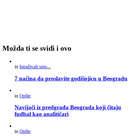
Možda ti se svidi i ovo
in
Istraživali smo...
7 načina da proslavite godišnjicu u Beogradu
in
Opšte
Navijači iz predgrađa Beograda koji čitaju
fudbal kao analitičari
in
Opšte