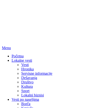
Menu
Početna
Lokalne vesti
Vesti
Hronika
Servisne informacije
Dešavanja
Društvo
Kultura
Sport
Lokalni biznisi
Vesti po naseljima
Borča