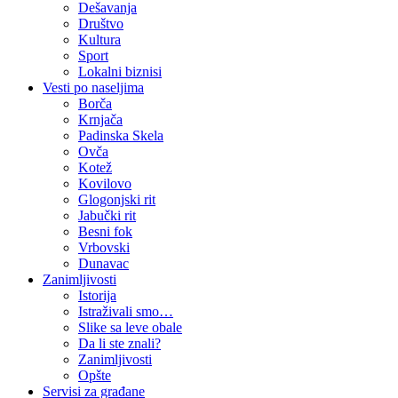
Dešavanja
Društvo
Kultura
Sport
Lokalni biznisi
Vesti po naseljima
Borča
Krnjača
Padinska Skela
Ovča
Kotež
Kovilovo
Glogonjski rit
Jabučki rit
Besni fok
Vrbovski
Dunavac
Zanimljivosti
Istorija
Istraživali smo…
Slike sa leve obale
Da li ste znali?
Zanimljivosti
Opšte
Servisi za građane