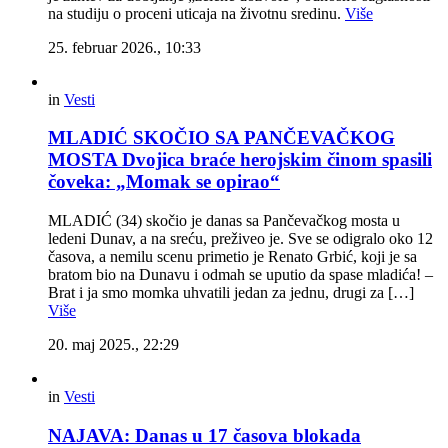
na studiju o proceni uticaja na životnu sredinu.
Više
25. februar 2026., 10:33
in
Vesti
MLADIĆ SKOČIO SA PANČEVAČKOG
MOSTA Dvojica braće herojskim činom spasili
čoveka: „Momak se opirao“
MLADIĆ (34) skočio je danas sa Pančevačkog mosta u
ledeni Dunav, a na sreću, preživeo je. Sve se odigralo oko 12
časova, a nemilu scenu primetio je Renato Grbić, koji je sa
bratom bio na Dunavu i odmah se uputio da spase mladića! –
Brat i ja smo momka uhvatili jedan za jednu, drugi za […]
Više
20. maj 2025., 22:29
in
Vesti
NAJAVA: Danas u 17 časova blokada