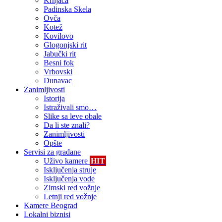
Krnjača
Padinska Skela
Ovča
Kotež
Kovilovo
Glogonjski rit
Jabučki rit
Besni fok
Vrbovski
Dunavac
Zanimljivosti
Istorija
Istraživali smo…
Slike sa leve obale
Da li ste znali?
Zanimljivosti
Opšte
Servisi za građane
Uživo kamere
HIT
Isključenja struje
Isključenja vode
Zimski red vožnje
Letnji red vožnje
Kamere Beograd
Lokalni biznisi