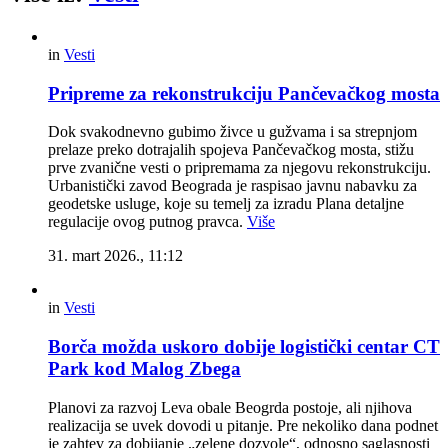
in
Vesti
Pripreme za rekonstrukciju Pančevačkog mosta
Dok svakodnevno gubimo živce u gužvama i sa strepnjom
prelaze preko dotrajalih spojeva Pančevačkog mosta, stižu
prve zvanične vesti o pripremama za njegovu rekonstrukciju.
Urbanistički zavod Beograda je raspisao javnu nabavku za
geodetske usluge, koje su temelj za izradu Plana detaljne
regulacije ovog putnog pravca.
Više
31. mart 2026., 11:12
in
Vesti
Borča možda uskoro dobije logistički centar CT
Park kod Malog Zbega
Planovi za razvoj Leva obale Beogrda postoje, ali njihova
realizacija se uvek dovodi u pitanje. Pre nekoliko dana podnet
je zahtev za dobijanje „zelene dozvole“, odnosno saglasnosti