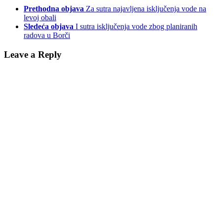
Prethodna objava
Za sutra najavljena isključenja vode na
levoj obali
Sledeća objava
I sutra isključenja vode zbog planiranih
radova u Borči
Leave a Reply