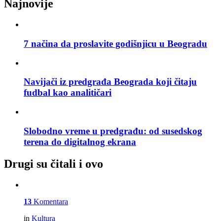
Najnovije
7 načina da proslavite godišnjicu u Beogradu
Navijači iz predgrađa Beograda koji čitaju
fudbal kao analitičari
Slobodno vreme u predgrađu: od susedskog
terena do digitalnog ekrana
Drugi su čitali i ovo
13
Komentara
in
Kultura