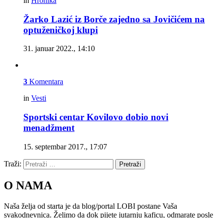
in
Hronika
Žarko Lazić iz Borče zajedno sa Jovičićem na
optuženičkoj klupi
31. januar 2022., 14:10
3
Komentara
in
Vesti
Sportski centar Kovilovo dobio novi
menadžment
15. septembar 2017., 17:07
Traži:
Pretraži
O NAMA
Naša želja od starta je da blog/portal LOBI postane Vaša
svakodnevnica. Želimo da dok pijete jutarnju kaficu, odmarate posle