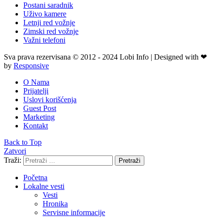
Postani saradnik
Uživo kamere
Letnji red vožnje
Zimski red vožnje
Važni telefoni
Sva prava rezervisana © 2012 - 2024 Lobi Info | Designed with ❤
by
Responsive
O Nama
Prijatelji
Uslovi korišćenja
Guest Post
Marketing
Kontakt
Back to Top
Zatvori
Traži:
Pretraži
Početna
Lokalne vesti
Vesti
Hronika
Servisne informacije