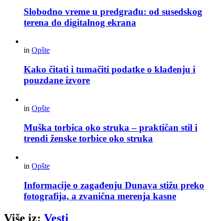
Slobodno vreme u predgrađu: od susedskog
terena do digitalnog ekrana
in
Opšte
Kako čitati i tumačiti podatke o klađenju i
pouzdane izvore
in
Opšte
Muška torbica oko struka – praktičan stil i
trendi ženske torbice oko struka
in
Opšte
Informacije o zagađenju Dunava stižu preko
fotografija, a zvanična merenja kasne
Više iz:
Vesti