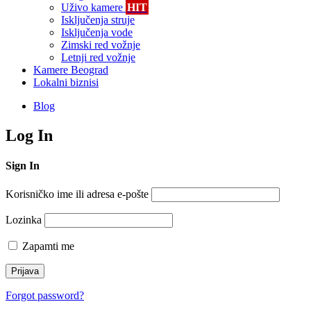
Uživo kamere
HIT
Isključenja struje
Isključenja vode
Zimski red vožnje
Letnji red vožnje
Kamere Beograd
Lokalni biznisi
Blog
Log In
Sign In
Korisničko ime ili adresa e-pošte
Lozinka
Zapamti me
Forgot password?