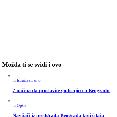
Možda ti se svidi i ovo
in
Istraživali smo...
7 načina da proslavite godišnjicu u Beogradu
in
Opšte
Navijači iz predgrađa Beograda koji čitaju