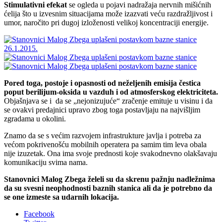
Stimulativni efekat
se ogleda u pojavi nadražaja nervnih mišićnih
ćelija što u izvesnim situacijama može izazvati veću razdražljivost i
umor, naročito pri dugoj izloženosti velikoj koncentraciji energije.
Pored toga, postoje i opasnosti od neželjenih emisija čestica
poput berilijum-oksida u vazduh i od atmosferskog elektriciteta.
Objašnjava se i da se „nejonizujuće“ zračenje emituje u visinu i da
se ovakvi predajnici upravo zbog toga postavljaju na najvišljim
zgradama u okolini.
Znamo da se s većim razvojem infrastrukture javlja i potreba za
većom pokrivenošću mobilnih operatera pa samim tim leva obala
nije izuzetak. Ona ima svoje prednosti koje svakodnevno olakšavaju
komunikaciju svima nama.
Stanovnici Malog Zbega želeli su da skrenu pažnju nadležnima
da su svesni neophodnosti baznih stanica ali da je potrebno da
se one izmeste sa udarnih lokacija.
Facebook