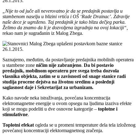
„Nije to od juče ali neverovatno je da se predajnik postavlja u
stambenom naselju u blizini vrtića i OŠ ‘Rade Drainac’. Zdravlje
naše dece je ugroženo. Taj predajnik je tako blizu dečjeg parka.
Želimo da znamo da li je dozvoljena izgradnja na ovoj lokaciji“,
rekao nam je sugrađanin iz Malog Zbega.
Saznajemo, međutim, da postavljanje predajnika mobilnih operatera
u stambene zone
ničim nije zabranjeno
.
Da bi postavio
predajnik, mobilnom operateru pre svega treba dozvola
vlasnika objekta, zatim se u zavisnosti od snage stanice radi
studija procene dejstva na životnu sredinu a poslednji
saglasnost daje i Sekretarijat za urbanizam.
Kako navode neka istraživanja, povećana koncentracija
elektromagnetne energije u ovom opsegu na ljudima izaziva efekte
koji se mogu podeliti u dve osnovne kategorije –
toplotne i
stimulativne
.
Toplotni efekat
ogleda se u promeni temperature dela tela izloženog
povećanoj koncentraciji elektormagnetnog zračenja.