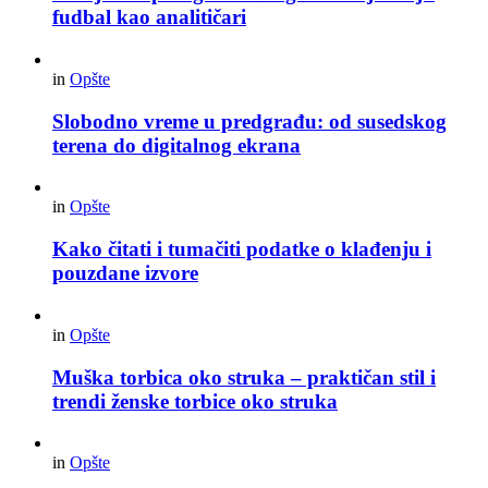
fudbal kao analitičari
in
Opšte
Slobodno vreme u predgrađu: od susedskog
terena do digitalnog ekrana
in
Opšte
Kako čitati i tumačiti podatke o klađenju i
pouzdane izvore
in
Opšte
Muška torbica oko struka – praktičan stil i
trendi ženske torbice oko struka
in
Opšte