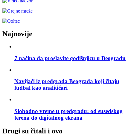
Najnovije
7 načina da proslavite godišnjicu u Beogradu
Navijači iz predgrađa Beograda koji čitaju
fudbal kao analitičari
Slobodno vreme u predgrađu: od susedskog
terena do digitalnog ekrana
Drugi su čitali i ovo