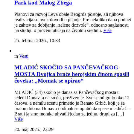
Park kod Malog Zbega
Planovi za razvoj Leva obale Beogrda postoje, ali njihova
realizacija se uvek dovodi u pitanje. Pre nekoliko dana podnet
je zahtev za dobijanje „zelene dozvole“, odnosno saglasnosti
na studiju o proceni uticaja na životnu sredinu.
Više
25. februar 2026., 10:33
in
Vesti
MLADIĆ SKOČIO SA PANČEVAČKOG
MOSTA Dvojica braće herojskim činom spasili
čoveka: „Momak se opirao“
MLADIĆ (34) skočio je danas sa Pančevačkog mosta u
ledeni Dunav, a na sreću, preživeo je. Sve se odigralo oko 12
časova, a nemilu scenu primetio je Renato Grbić, koji je sa
bratom bio na Dunavu i odmah se uputio da spase mladića! –
Brat i ja smo momka uhvatili jedan za jednu, drugi za […]
Više
20. maj 2025., 22:29