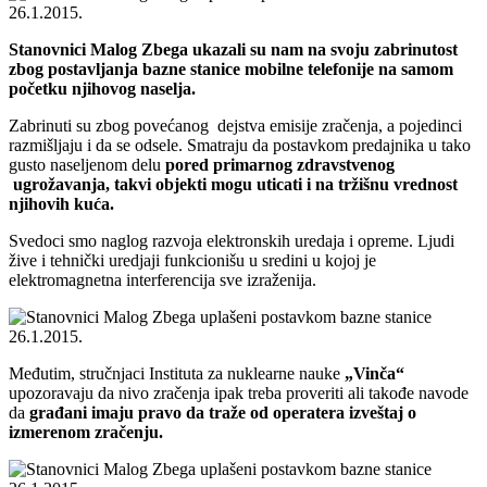
Stanovnici Malog Zbega ukazali su nam na svoju zabrinutost
zbog postavljanja bazne stanice mobilne telefonije na samom
početku njihovog naselja.
Zabrinuti su zbog povećanog dejstva emisije zračenja, a pojedinci
razmišljaju i da se odsele. Smatraju da postavkom predajnika u tako
gusto naseljenom delu
pored primarnog zdravstvenog
ugrožavanja, takvi objekti mogu uticati i na tržišnu vrednost
njihovih kuća.
Svedoci smo naglog razvoja elektronskih uredaja i opreme. Ljudi
žive i tehnički uredjaji funkcionišu u sredini u kojoj je
elektromagnetna interferencija sve izraženija.
Međutim, stručnjaci Instituta za nuklearne nauke
„Vinča“
upozoravaju da nivo zračenja ipak treba proveriti ali takođe navode
da
građani imaju pravo da traže od operatera izveštaj o
izmerenom zračenju.