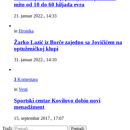
mito od 10 do 60 hiljada evra
21. januar 2022., 14:33
in
Hronika
Žarko Lazić iz Borče zajedno sa Jovičićem na
optuženičkoj klupi
31. januar 2022., 14:10
3
Komentara
in
Vesti
Sportski centar Kovilovo dobio novi
menadžment
15. septembar 2017., 17:07
Traži:
Pretraži