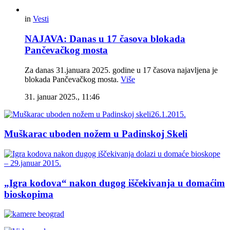
in
Vesti
NAJAVA: Danas u 17 časova blokada
Pančevačkog mosta
Za danas 31.januara 2025. godine u 17 časova najavljena je
blokada Pančevačkog mosta.
Više
31. januar 2025., 11:46
Muškarac uboden nožem u Padinskoj Skeli
„Igra kodova“ nakon dugog iščekivanja u domaćim
bioskopima