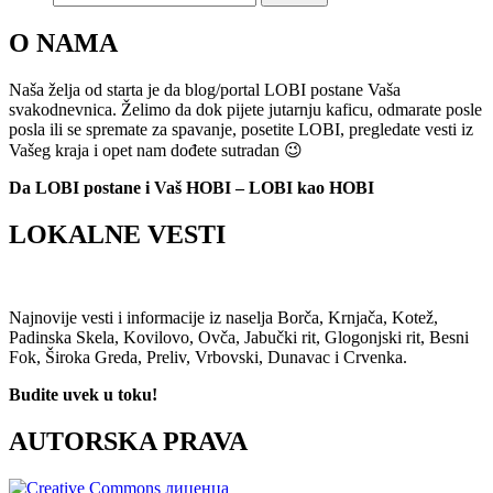
O NAMA
Naša želja od starta je da blog/portal LOBI postane Vaša
svakodnevnica. Želimo da dok pijete jutarnju kaficu, odmarate posle
posla ili se spremate za spavanje, posetite LOBI, pregledate vesti iz
Vašeg kraja i opet nam dođete sutradan 😉
Da LOBI postane i Vaš HOBI – LOBI kao HOBI
LOKALNE VESTI
Najnovije vesti i informacije iz naselja Borča, Krnjača, Kotež,
Padinska Skela, Kovilovo, Ovča, Jabučki rit, Glogonjski rit, Besni
Fok, Široka Greda, Preliv, Vrbovski, Dunavac i Crvenka.
Budite uvek u toku!
AUTORSKA PRAVA