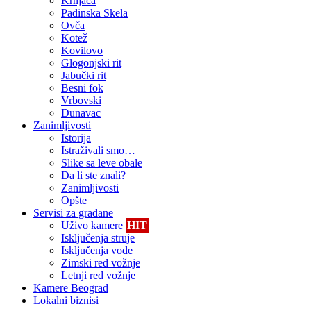
Krnjača
Padinska Skela
Ovča
Kotež
Kovilovo
Glogonjski rit
Jabučki rit
Besni fok
Vrbovski
Dunavac
Zanimljivosti
Istorija
Istraživali smo…
Slike sa leve obale
Da li ste znali?
Zanimljivosti
Opšte
Servisi za građane
Uživo kamere
HIT
Isključenja struje
Isključenja vode
Zimski red vožnje
Letnji red vožnje
Kamere Beograd
Lokalni biznisi