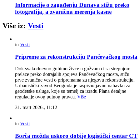
Informacije o zagađenju Dunava stižu preko
fotografija, a zvanična merenja kasne
Više iz:
Vesti
in
Vesti
Pripreme za rekonstrukciju Pančevačkog mosta
Dok svakodnevno gubimo živce u gužvama i sa strepnjom
prelaze preko dotrajalih spojeva Pančevačkog mosta, stižu
prve zvanične vesti o pripremama za njegovu rekonstrukciju.
Urbanistički zavod Beograda je raspisao javnu nabavku za
geodetske usluge, koje su temelj za izradu Plana detaljne
regulacije ovog putnog pravca.
Više
31. mart 2026., 11:12
in
Vesti
Borča možda uskoro dobije logistički centar CT