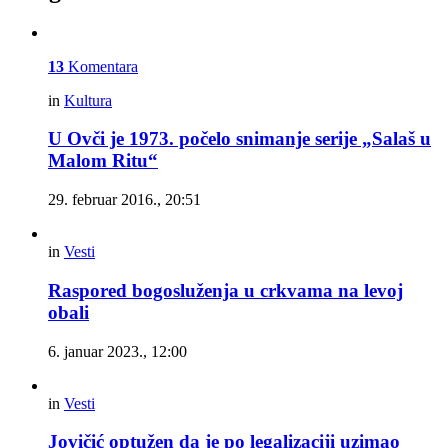
13
Komentara
in
Kultura
U Ovči je 1973. počelo snimanje serije „Salaš u
Malom Ritu“
29. februar 2016., 20:51
in
Vesti
Raspored bogosluženja u crkvama na levoj
obali
6. januar 2023., 12:00
in
Vesti
Jovičić optužen da je po legalizaciji uzimao