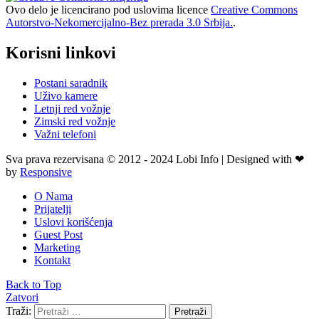
Ovo delo je licencirano pod uslovima licence
Creative Commons
Autorstvo-Nekomercijalno-Bez prerada 3.0 Srbija.
.
Korisni linkovi
Postani saradnik
Uživo kamere
Letnji red vožnje
Zimski red vožnje
Važni telefoni
Sva prava rezervisana © 2012 - 2024 Lobi Info | Designed with ❤
by
Responsive
O Nama
Prijatelji
Uslovi korišćenja
Guest Post
Marketing
Kontakt
Back to Top
Zatvori
Traži:
Pretraži