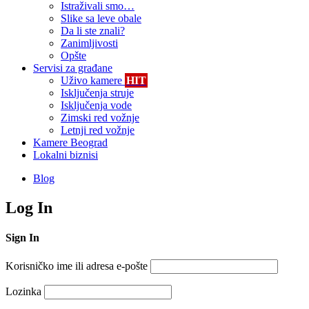
Istraživali smo…
Slike sa leve obale
Da li ste znali?
Zanimljivosti
Opšte
Servisi za građane
Uživo kamere
HIT
Isključenja struje
Isključenja vode
Zimski red vožnje
Letnji red vožnje
Kamere Beograd
Lokalni biznisi
Blog
Log In
Sign In
Korisničko ime ili adresa e-pošte
Lozinka