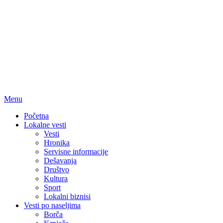
Menu
Početna
Lokalne vesti
Vesti
Hronika
Servisne informacije
Dešavanja
Društvo
Kultura
Sport
Lokalni biznisi
Vesti po naseljima
Borča