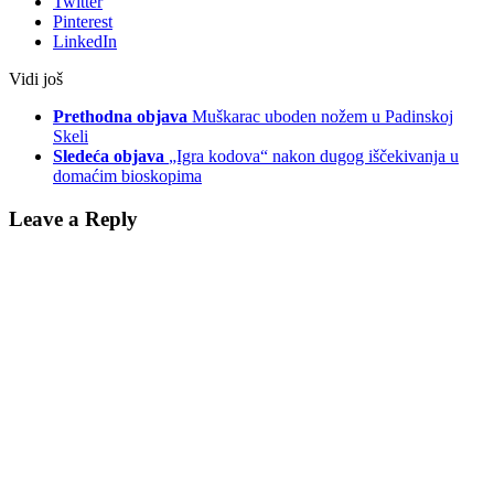
Twitter
Pinterest
LinkedIn
Vidi još
Prethodna objava
Muškarac uboden nožem u Padinskoj
Skeli
Sledeća objava
„Igra kodova“ nakon dugog iščekivanja u
domaćim bioskopima
Leave a Reply