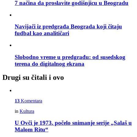
7 načina da proslavite godišnjicu u Beogradu
Navijači iz predgrađa Beograda koji čitaju
fudbal kao analitičari
Slobodno vreme u predgrađu: od susedskog
terena do digitalnog ekrana
Drugi su čitali i ovo
13
Komentara
in
Kultura
U Ovči je 1973. počelo snimanje serije „Salaš u
Malom Ritu“