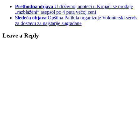
Prethodna objava
U državnoj apoteci u Krnjači se prodaje
„razblaženi“ asepsol po 4 puta većoj ceni
Sledeća objava
Opština Palilula organizuje Volonterski servis
za dostavu za najstarije sugrađane
Leave a Reply