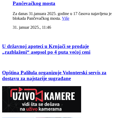
Pančevačkog mosta
Za danas 31.januara 2025. godine u 17 časova najavljena je
blokada Pančevačkog mosta.
Više
31. januar 2025., 11:46
U državnoj apoteci u Krnjači se prodaje
„razblaženi“ asepsol po 4 puta većoj ceni
Opština Palilula organizuje Volonterski servis za
dostavu za najstarije sugrađane