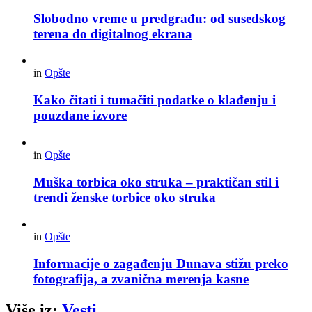
Slobodno vreme u predgrađu: od susedskog
terena do digitalnog ekrana
in
Opšte
Kako čitati i tumačiti podatke o klađenju i
pouzdane izvore
in
Opšte
Muška torbica oko struka – praktičan stil i
trendi ženske torbice oko struka
in
Opšte
Informacije o zagađenju Dunava stižu preko
fotografija, a zvanična merenja kasne
Više iz:
Vesti