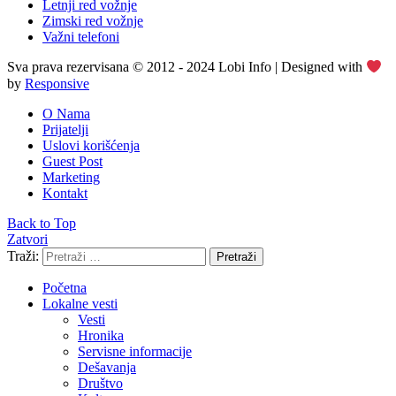
Letnji red vožnje
Zimski red vožnje
Važni telefoni
Sva prava rezervisana © 2012 - 2024 Lobi Info | Designed with
by
Responsive
O Nama
Prijatelji
Uslovi korišćenja
Guest Post
Marketing
Kontakt
Back to Top
Zatvori
Traži:
Pretraži
Početna
Lokalne vesti
Vesti
Hronika
Servisne informacije
Dešavanja
Društvo