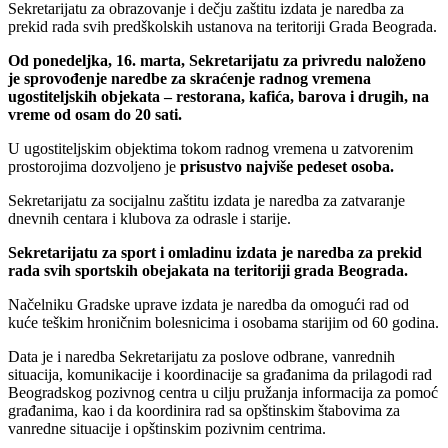
Sekretarijatu za obrazovanje i dečju zaštitu izdata je naredba za
prekid rada svih predškolskih ustanova na teritoriji Grada Beograda.
Od ponedeljka, 16. marta, Sekretarijatu za privredu naloženo
je sprovođenje naredbe za skraćenje radnog vremena
ugostiteljskih objekata – restorana, kafića, barova i drugih, na
vreme od osam do 20 sati.
U ugostiteljskim objektima tokom radnog vremena u zatvorenim
prostorojima dozvoljeno je
prisustvo najviše pedeset osoba.
Sekretarijatu za socijalnu zaštitu izdata je naredba za zatvaranje
dnevnih centara i klubova za odrasle i starije.
Sekretarijatu za sport i omladinu izdata je naredba za prekid
rada svih sportskih obejakata na teritoriji grada Beograda.
Načelniku Gradske uprave izdata je naredba da omogući rad od
kuće teškim hroničnim bolesnicima i osobama starijim od 60 godina.
Data je i naredba Sekretarijatu za poslove odbrane, vanrednih
situacija, komunikacije i koordinacije sa građanima da prilagodi rad
Beogradskog pozivnog centra u cilju pružanja informacija za pomoć
građanima, kao i da koordinira rad sa opštinskim štabovima za
vanredne situacije i opštinskim pozivnim centrima.