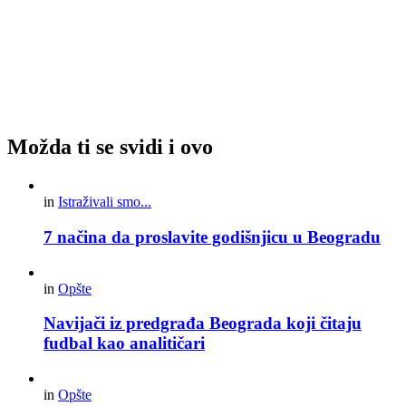
Možda ti se svidi i ovo
in
Istraživali smo...
7 načina da proslavite godišnjicu u Beogradu
in
Opšte
Navijači iz predgrađa Beograda koji čitaju
fudbal kao analitičari
in
Opšte