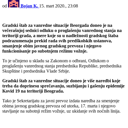
od
Bojan K.
15. mart 2020., 23:08
Gradski štab za vanredne situacije Beorgada doneo je na
večerašnjoj sednici odluku o proglašenju vanrednog stanja na
teritoriji grada, a mere koje su u nadležnosti gradskog štaba
podrazumenaju prekid rada svih predškolskih ustanova,
smanjenje obim javnog gradskog prevoza i njegovo
funkcionisanje po subotnjem režimu vožnje.
To je učinjeno u skladu sa Zakonom o odbrani, Odlukom o
proglašenju vanrednog stanja predsednika Republike, predsednika
Skupštine i predsednika Vlade Srbije.
Gradski štab za vanredne situacije doneo je više naredbi koje
treba da doprinesu sprečavanju, suzbijanju i gašenju epidemije
Kovid 19 na teritoriji Beograda.
Tako je Sekretarijatu za javni prevoz izdata naredba za smenjenje
obima javnog gradskog prevoza od utorka, 17. marta i njegovo
stavljanje na subotnji režim vožnje, uz ukidanje svih noćnih linija.