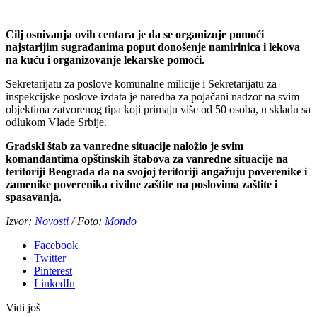
Cilj osnivanja ovih centara je da se organizuje pomoći
najstarijim sugrađanima poput donošenje namirinica i lekova
na kuću i organizovanje lekarske pomoći.
Sekretarijatu za poslove komunalne milicije i Sekretarijatu za
inspekcijske poslove izdata je naredba za pojačani nadzor na svim
objektima zatvorenog tipa koji primaju više od 50 osoba, u skladu sa
odlukom Vlade Srbije.
Gradski štab za vanredne situacije naložio je svim
komandantima opštinskih štabova za vanredne situacije na
teritoriji Beograda da na svojoj teritoriji angažuju poverenike i
zamenike poverenika civilne zaštite na poslovima zaštite i
spasavanja.
Izvor:
Novosti
/ Foto:
Mondo
Facebook
Twitter
Pinterest
LinkedIn
Vidi još