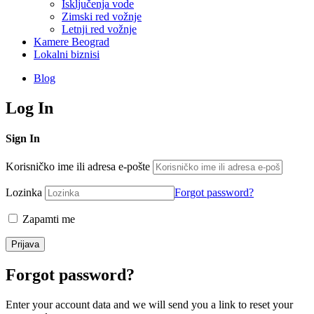
Isključenja vode
Zimski red vožnje
Letnji red vožnje
Kamere Beograd
Lokalni biznisi
Blog
Log In
Sign In
Korisničko ime ili adresa e-pošte
Lozinka
Forgot password?
Zapamti me
Forgot password?
Enter your account data and we will send you a link to reset your