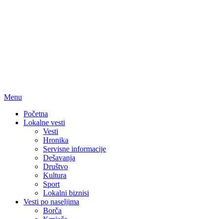
Menu
Početna
Lokalne vesti
Vesti
Hronika
Servisne informacije
Dešavanja
Društvo
Kultura
Sport
Lokalni biznisi
Vesti po naseljima
Borča