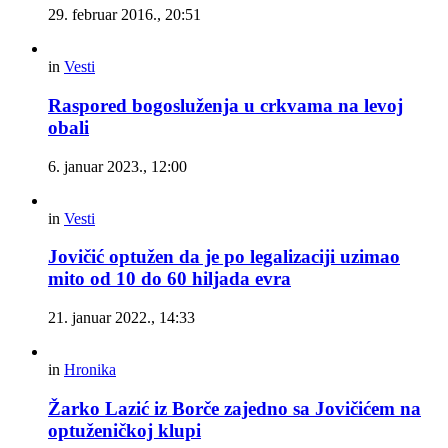
29. februar 2016., 20:51
in
Vesti
Raspored bogosluženja u crkvama na levoj
obali
6. januar 2023., 12:00
in
Vesti
Jovičić optužen da je po legalizaciji uzimao
mito od 10 do 60 hiljada evra
21. januar 2022., 14:33
in
Hronika
Žarko Lazić iz Borče zajedno sa Jovičićem na
optuženičkoj klupi