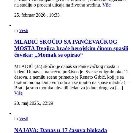
na studiju o proceni uticaja na životnu sredinu.
Više
25. februar 2026., 10:33
in
Vesti
MLADIĆ SKOČIO SA PANČEVAČKOG
MOSTA Dvojica braće herojskim činom spasili
čoveka: „Momak se opirao“
MLADIĆ (34) skočio je danas sa Pančevačkog mosta u
ledeni Dunav, a na sreću, preživeo je. Sve se odigralo oko 12
časova, a nemilu scenu primetio je Renato Grbić, koji je sa
bratom bio na Dunavu i odmah se uputio da spase mladića! –
Brat i ja smo momka uhvatili jedan za jednu, drugi za […]
Više
20. maj 2025., 22:29
in
Vesti
NAJAVA: Danas u 17 časova blokada