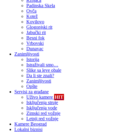
Krnjača
Padinska Skela
Ovča
Kotež
Kovilovo
Glogonjski rit
Jabučki rit
Besni fok
Vrbovski
Dunavac
Zanimljivosti
Istorija
Istraživali smo…
Slike sa leve obale
Da li ste znali?
Zanimljivosti
Opšte
Servisi za građane
Uživo kamere
HIT
Isključenja struje
Isključenja vode
Zimski red vožnje
Letnji red vožnje
Kamere Beograd
Lokalni biznisi