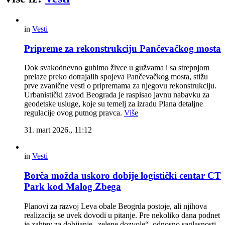
in
Vesti
Pripreme za rekonstrukciju Pančevačkog mosta
Dok svakodnevno gubimo živce u gužvama i sa strepnjom
prelaze preko dotrajalih spojeva Pančevačkog mosta, stižu
prve zvanične vesti o pripremama za njegovu rekonstrukciju.
Urbanistički zavod Beograda je raspisao javnu nabavku za
geodetske usluge, koje su temelj za izradu Plana detaljne
regulacije ovog putnog pravca.
Više
31. mart 2026., 11:12
in
Vesti
Borča možda uskoro dobije logistički centar CT
Park kod Malog Zbega
Planovi za razvoj Leva obale Beogrda postoje, ali njihova
realizacija se uvek dovodi u pitanje. Pre nekoliko dana podnet
je zahtev za dobijanje „zelene dozvole“, odnosno saglasnosti