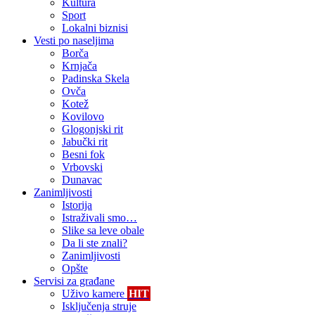
Kultura
Sport
Lokalni biznisi
Vesti po naseljima
Borča
Krnjača
Padinska Skela
Ovča
Kotež
Kovilovo
Glogonjski rit
Jabučki rit
Besni fok
Vrbovski
Dunavac
Zanimljivosti
Istorija
Istraživali smo…
Slike sa leve obale
Da li ste znali?
Zanimljivosti
Opšte
Servisi za građane
Uživo kamere
HIT
Isključenja struje