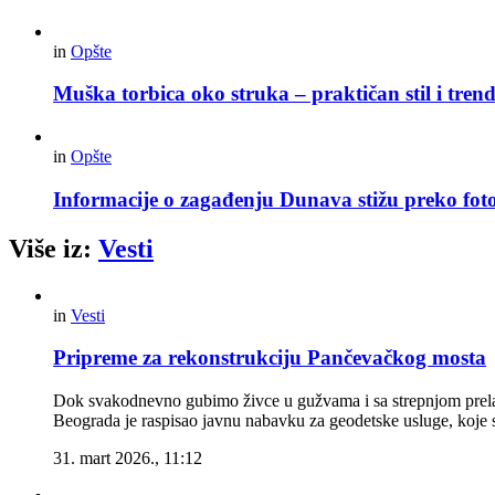
in
Opšte
Muška torbica oko struka – praktičan stil i trend
in
Opšte
Informacije o zagađenju Dunava stižu preko foto
Više iz:
Vesti
in
Vesti
Pripreme za rekonstrukciju Pančevačkog mosta
Dok svakodnevno gubimo živce u gužvama i sa strepnjom prelaz
Beograda je raspisao javnu nabavku za geodetske usluge, koje s
31. mart 2026., 11:12