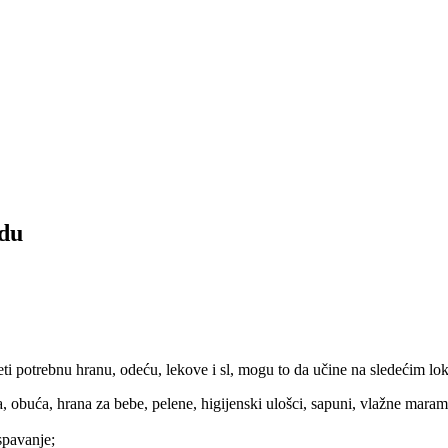
adu
i potrebnu hranu, odeću, lekove i sl, mogu to da učine na sledećim loka
uća, hrana za bebe, pelene, higijenski ulošci, sapuni, vlažne maramice
spavanje;