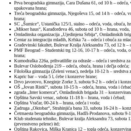
Prva beogradska gimnazija, Cara Dušana 61, od 10 h – odeća, vod
upakovana hrana;
Treća beogradska gimnazija, Njegoševa 15, od 14 h – odeća, voda
hrana;
SC „Šumice“, Ustanička 125/1, stalno – odeća, voda, obuća, hran
„Mikser haus“, Karađorđeva 46, subota od 10 h – hrana, voda, 
Omladinska organizacija „Ujedinjena Srbija“, Omladinskih briga
Centar za integraciju mladih, Krfska 7a – odeća i obuća za mlad
Građevinski fakultet, Bulevar Kralja Aleksandra 73, od 12 h – 
PMF Beograd – Studentski trg 12-16, 10-17 h – odeća, voda, obuć
hrana;
Kumodraška 226a, prihvatilište za odrasle – odeća i sredstva za
Bulevar Oslobođenja 219 – odeća, obuća, hrana i dečja odeća;
Filološka gimnazija (Zeleni venac), nedelja 10-12 h – sredstva 
Kapric bar – voda 5 l, ćebe i konzerve hrane;
Drvo javorovo, Kneginje Zorke 3, subota 9-2 h – odeća i konze
OŠ „Jovan Ristić“, subota 10-15 h – odeća, hrana, voda i ćebad
zgrada „Inter komerca“, Omladinskih brigada 31 – konzervirana 
Opština Savski venac, subota 11-18 h – hrana, voda i ćebad;
Opština Vračar, 00-24 h – hrana, odeća i voda;
Zadruga „Oktobar“, Strahinjića bana 33, subota 16-24 h – konze
Četrnaesta beogradska gimnazija, Hadži-Prodanova, subota 9-17 
Klub studenata tehnike, Bulevar kralja Aleksandra 73, subota 1
(prvenstveno pelene) itd;
Opština Rakovica, Miška Kranjca 12 – topla odeća, konzervirana