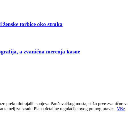
i ženske torbice oko struka
grafija, a zvanična merenja kasne
e preko dotrajalih spojeva Pančevačkog mosta, stižu prve zvanične ve
u temelj za izradu Plana detaljne regulacije ovog putnog pravca.
Više