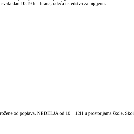
vaki dan 10-19 h – hrana, odeća i sredstva za higijenu.
rožene od poplava. NEDELJA od 10 – 12H u prostorijama škole. Škola 