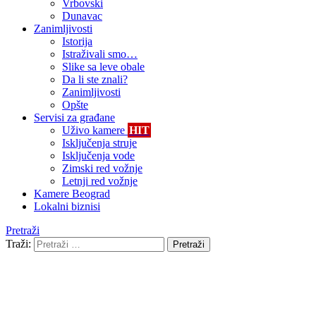
Vrbovski
Dunavac
Zanimljivosti
Istorija
Istraživali smo…
Slike sa leve obale
Da li ste znali?
Zanimljivosti
Opšte
Servisi za građane
Uživo kamere
HIT
Isključenja struje
Isključenja vode
Zimski red vožnje
Letnji red vožnje
Kamere Beograd
Lokalni biznisi
Pretraži
Traži:
Pretraži