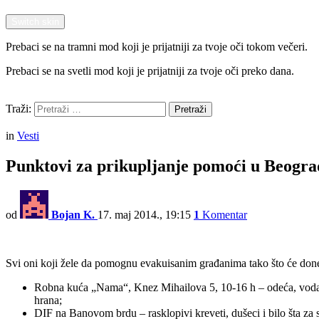
Switch skin
Prebaci se na tramni mod koji je prijatniji za tvoje oči tokom večeri.
Prebaci se na svetli mod koji je prijatniji za tvoje oči preko dana.
Pretraži
Traži:
Pretraži
Menu
in
Vesti
Punktovi za prikupljanje pomoći u Beogr
od
Bojan K.
17. maj 2014., 19:15
1
Komentar
Svi oni koji žele da pomognu evakuisanim građanima tako što će donet
Robna kuća „Nama“, Knez Mihailova 5, 10-16 h – odeća, voda, ob
hrana;
DIF na Banovom brdu – rasklopivi kreveti, dušeci i bilo šta za 