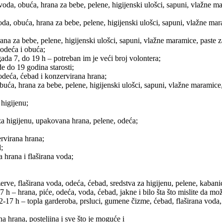
a, obuća, hrana za bebe, pelene, higijenski ulošci, sapuni, vlažne mara
, obuća, hrana za bebe, pelene, higijenski ulošci, sapuni, vlažne maram
a za bebe, pelene, higijenski ulošci, sapuni, vlažne maramice, paste za
odeća i obuća;
da 7, do 19 h – potreban im je veći broj volontera;
e do 19 godina starosti;
odeća, ćebad i konzervirana hrana;
a, hrana za bebe, pelene, higijenski ulošci, sapuni, vlažne maramice, 
 higijenu;
za higijenu, upakovana hrana, pelene, odeća;
rvirana hrana;
;
hrana i flaširana voda;
rve, flaširana voda, odeća, ćebad, sredstva za higijenu, pelene, kaban
h – hrana, piće, odeća, voda, ćebad, jakne i bilo šta što mislite da m
2-17 h – topla garderoba, prsluci, gumene čizme, ćebad, flaširana voda,
 hrana, posteljina i sve što je moguće i