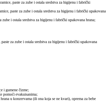
mice, paste za zube i ostala sredstva za higijenu i fabrički
ice, paste za zube i ostala sredstva za higijenu i fabrički upakovana
 zube i ostala sredstva za higijenu i fabrički upakovana hrana;
paste za zube i ostala sredstva za higijenu i fabrički upakovana
ice i gumene čizme;
ože pomoći evakuisanima;
 hrana u konzervama (ili ona koja se ne kvari), oprema za bebe