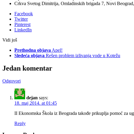
Crkva Svetog Dimitrija, Omladinskih brigada 7, Novi Beograd, s
Facebook
Twitter
Pinterest
LinkedIn
Vidi još
Prethodna objava
Apel!
Sledeća objava
Rešen problem izlivanja vode u Kotežu
Jedan komentar
Odgovori
dejan
says:
18. maj 2014. at 01:45
II Ekonomska Škola iz Beograda takođe prikuplja pomoć za ug
Reply