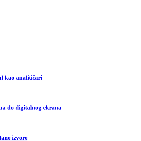
l kao analitičari
na do digitalnog ekrana
dane izvore