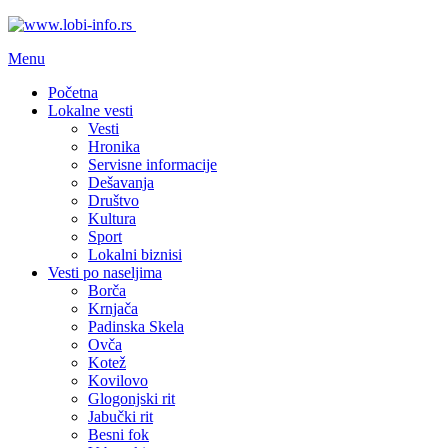
Menu
Početna
Lokalne vesti
Vesti
Hronika
Servisne informacije
Dešavanja
Društvo
Kultura
Sport
Lokalni biznisi
Vesti po naseljima
Borča
Krnjača
Padinska Skela
Ovča
Kotež
Kovilovo
Glogonjski rit
Jabučki rit
Besni fok