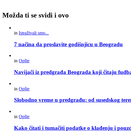
Možda ti se svidi i ovo
in
Istraživali smo...
7 načina da proslavite godišnjicu u Beogradu
in
Opšte
Navijači iz predgrađa Beograda koji čitaju fudba
in
Opšte
Slobodno vreme u predgrađu: od susedskog tere
in
Opšte
Kako čitati i tumačiti podatke o klađenju i pouz