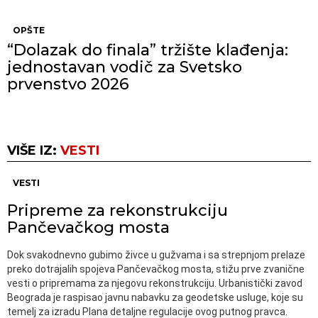
OPŠTE
“Dolazak do finala” tržište klađenja:
jednostavan vodič za Svetsko
prvenstvo 2026
VIŠE IZ:
VESTI
VESTI
Pripreme za rekonstrukciju
Pančevačkog mosta
Dok svakodnevno gubimo živce u gužvama i sa strepnjom prelaze
preko dotrajalih spojeva Pančevačkog mosta, stižu prve zvanične
vesti o pripremama za njegovu rekonstrukciju. Urbanistički zavod
Beograda je raspisao javnu nabavku za geodetske usluge, koje su
temelj za izradu Plana detaljne regulacije ovog putnog pravca.