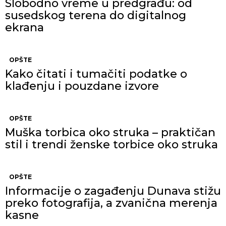
Slobodno vreme u predgrađu: od
susedskog terena do digitalnog
ekrana
OPŠTE
Kako čitati i tumačiti podatke o
klađenju i pouzdane izvore
OPŠTE
Muška torbica oko struka – praktičan
stil i trendi ženske torbice oko struka
OPŠTE
Informacije o zagađenju Dunava stižu
preko fotografija, a zvanična merenja
kasne