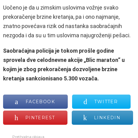
Uočeno je da u zimskim uslovima vožnje svako
prekoračenje brzine kretanja, pa i ono najmanje,
znatno povećava rizik od nastanka saobraćajnih
nezgoda i da su u tim uslovima najugroženiji pešaci.
Saobraćajna policija je tokom prošle godine
sprovela dve celodnevne akcije „Blic maraton“ u
kojim je zbog prekoračenja dozvoljene brzine
kretanja sankcionisano 5.300 vozača.
FACEBOOK
TWITTER
PINTEREST
LINKEDIN
Prethodna objava
Vidi