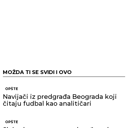
MOŽDA TI SE SVIDI I OVO
OPŠTE
Navijači iz predgrađa Beograda koji
čitaju fudbal kao analitičari
OPŠTE