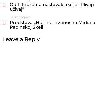
Od 1. februara nastavak akcije „Plivaj i
još
uživaj“
Sledeća objava
Predstava „Hotline“ i zanosna Mirka u
Padinskoj Skeli
Leave a Reply