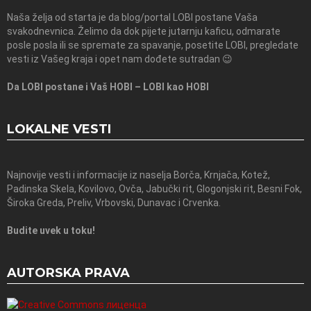
Naša želja od starta je da blog/portal LOBI postane Vaša
svakodnevnica. Želimo da dok pijete jutarnju kaficu, odmarate
posle posla ili se spremate za spavanje, posetite LOBI, pregledate
vesti iz Vašeg kraja i opet nam dođete sutradan 😉
Da LOBI postane i Vaš HOBI – LOBI kao HOBI
LOKALNE VESTI
Najnovije vesti i informacije iz naselja Borča, Krnjača, Kotež,
Padinska Skela, Kovilovo, Ovča, Jabučki rit, Glogonjski rit, Besni Fok,
Široka Greda, Preliv, Vrbovski, Dunavac i Crvenka.
Budite uvek u toku!
AUTORSKA PRAVA