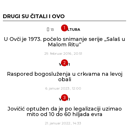
DRUGI SU ČITALI I OVO
13
Komentara
KULTURA
U Ovči je 1973. počelo snimanje serije „Salaš u
Malom Ritu“
29. februar 2016., 20:51
VESTI
Raspored bogosluženja u crkvama na levoj
obali
6. januar 2023., 12:00
VESTI
Jovičić optužen da je po legalizaciji uzimao
mito od 10 do 60 hiljada evra
21. januar 2022., 14:33