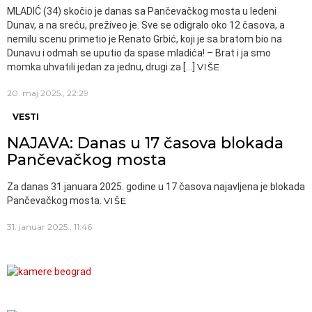
MLADIĆ (34) skočio je danas sa Pančevačkog mosta u ledeni
Dunav, a na sreću, preživeo je. Sve se odigralo oko 12 časova, a
nemilu scenu primetio je Renato Grbić, koji je sa bratom bio na
Dunavu i odmah se uputio da spase mladića! – Brat i ja smo
momka uhvatili jedan za jednu, drugi za […]
VIŠE
20. maj 2025., 22:29
VESTI
NAJAVA: Danas u 17 časova blokada
Pančevačkog mosta
Za danas 31.januara 2025. godine u 17 časova najavljena je blokada
Pančevačkog mosta.
VIŠE
31. januar 2025., 11:46