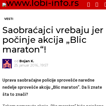
PRE
SWITCH
SKIN
Me
VESTI
Saobraćajci vrebaju jer
počinje akcija „Blic
maraton“!
od
Bojan K.
25. januar 2016., 19:57
Uprava saobraćajne policije sprovešće naredne
nedelje sprovešće akciju „Blic maraton“. Da li znate
šta to znači?