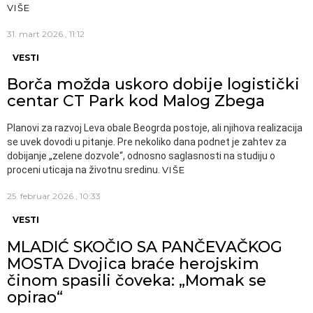
VIŠE
31. mart 2026., 11:12
VESTI
Borča možda uskoro dobije logistički
centar CT Park kod Malog Zbega
Planovi za razvoj Leva obale Beogrda postoje, ali njihova realizacija
se uvek dovodi u pitanje. Pre nekoliko dana podnet je zahtev za
dobijanje „zelene dozvole“, odnosno saglasnosti na studiju o
proceni uticaja na životnu sredinu.
VIŠE
25. februar 2026., 10:33
VESTI
MLADIĆ SKOČIO SA PANČEVAČKOG
MOSTA Dvojica braće herojskim
činom spasili čoveka: „Momak se
opirao“