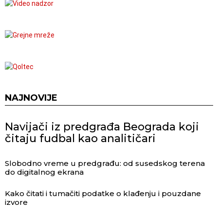
NAJNOVIJE
Navijači iz predgrađa Beograda koji
čitaju fudbal kao analitičari
Slobodno vreme u predgrađu: od susedskog terena
do digitalnog ekrana
Kako čitati i tumačiti podatke o klađenju i pouzdane
izvore