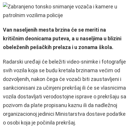
Van naseljenih mesta brzina će se meriti na
kritičnim deonicama puteva, a u naseljima u blizini
obeleženih pešačkih prelaza i u zonama škola.
Radarski uređaji će beležiti video-snimke i fotografije
svih vozila koja se budu kretala brzinama većim od
dozvoljenih, nakon čega će vozači biti zaustavljeni i
sankcionisani za učinjeni prekršaj ili će se vlasnicima
vozila dostavljati verodostojne isprave o prekršaju sa
pozivom da plate propisanu kaznu ili da nadležnoj
organizacionoj jedinici Ministarstva dostave podatke
o osobi koja je počinila prekršaj.