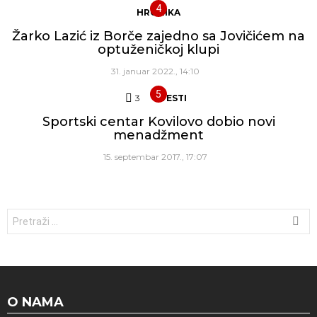
HRONIKA
Žarko Lazić iz Borče zajedno sa Jovičićem na
optuženičkoj klupi
31. januar 2022., 14:10
3
Komentara
VESTI
Sportski centar Kovilovo dobio novi
menadžment
15. septembar 2017., 17:07
Traži:
O NAMA