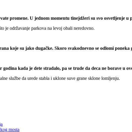
novate promene. U jednom momentu tinejdžeri su svo osvetljenje u 
to je održavanje parkova na levoj obali neredovno.
rana koje su jako dugačke. Skoro svakodnevno se odlomi poneka gr
par godina kada je dete stradalo, pa se trude da deca ne borave u 
lne službe da urede stabla i uklone suve grane sklone lomljenju.
ja
čkog mosta