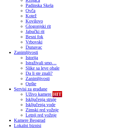
Krnjača
Padinska Skela
Ovča
Kotež
Kovilovo
Glogonjski rit
Jabučki rit
Besni fok
Vrbovski
Dunavac
Zanimljivosti
Istorija
Istraživali smo…
Slike sa leve obale
Da li ste znali?
Zanimljivosti
Opšte
Servisi za građane
Uživo kamere
HIT
Isključenja struje
Isključenja vode
Zimski red vožnje
Letnji red vožnje
Kamere Beograd
Lokalni biznisi