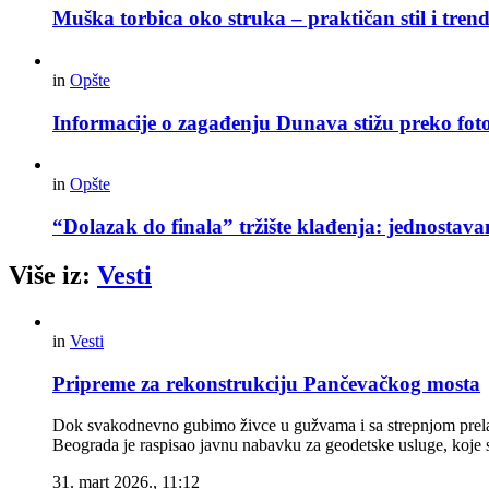
Muška torbica oko struka – praktičan stil i trend
in
Opšte
Informacije o zagađenju Dunava stižu preko foto
in
Opšte
“Dolazak do finala” tržište klađenja: jednostav
Više iz:
Vesti
in
Vesti
Pripreme za rekonstrukciju Pančevačkog mosta
Dok svakodnevno gubimo živce u gužvama i sa strepnjom prelaz
Beograda je raspisao javnu nabavku za geodetske usluge, koje s
31. mart 2026., 11:12