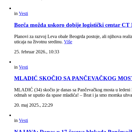
in
Vesti
Borča možda uskoro dobije logistički centar C
Planovi za razvoj Leva obale Beogrda postoje, ali njihova reali
uticaja na životnu sredinu.
Više
25. februar 2026., 10:33
in
Vesti
MLADIĆ SKOČIO SA PANČEVAČKOG MOSTA Dvoji
MLADIĆ (34) skočio je danas sa Pančevačkog mosta u ledeni Dun
odmah se uputio da spase mladića! – Brat i ja smo momka uhvat
20. maj 2025., 22:29
in
Vesti
NAJAVA: Danas u 17 časova blokada Pančevač