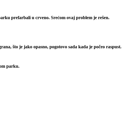
parku prefarbali u crveno. Srećom ovaj problem je rešen.
ana, što je jako opasno, pogotovo sada kada je počeo raspust.
ovom parku.