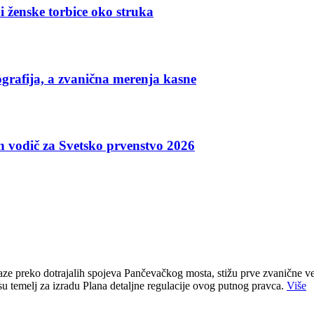
i ženske torbice oko struka
grafija, a zvanična merenja kasne
an vodič za Svetsko prvenstvo 2026
e preko dotrajalih spojeva Pančevačkog mosta, stižu prve zvanične ve
u temelj za izradu Plana detaljne regulacije ovog putnog pravca.
Više