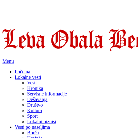
Menu
Početna
Lokalne vesti
Vesti
Hronika
Servisne informacije
Dešavanja
Društvo
Kultura
Sport
Lokalni biznisi
Vesti po naseljima
Borča