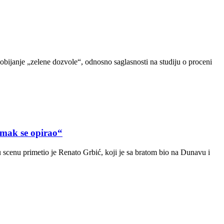
dobijanje „zelene dozvole“, odnosno saglasnosti na studiju o proceni
ak se opirao“
scenu primetio je Renato Grbić, koji je sa bratom bio na Dunavu i