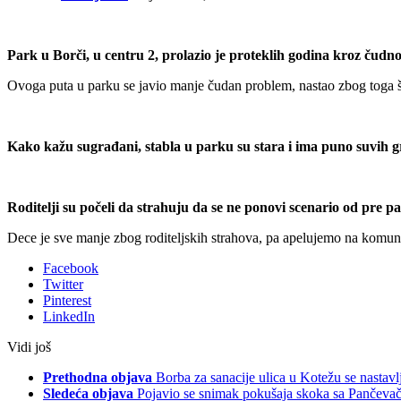
Park u Borči, u centru 2, prolazio je proteklih godina kroz čud
Ovoga puta u parku se javio manje čudan problem, nastao zbog toga š
Kako kažu sugrađani, stabla u parku su stara i ima puno suvih g
Roditelji su počeli da strahuju da se ne ponovi scenario od pre 
Dece je sve manje zbog roditeljskih strahova, pa apelujemo na komuna
Facebook
Twitter
Pinterest
LinkedIn
Vidi još
Prethodna objava
Borba za sanacije ulica u Kotežu se nastavl
Sledeća objava
Pojavio se snimak pokušaja skoka sa Pančeva