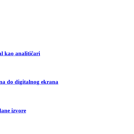
l kao analitičari
na do digitalnog ekrana
dane izvore