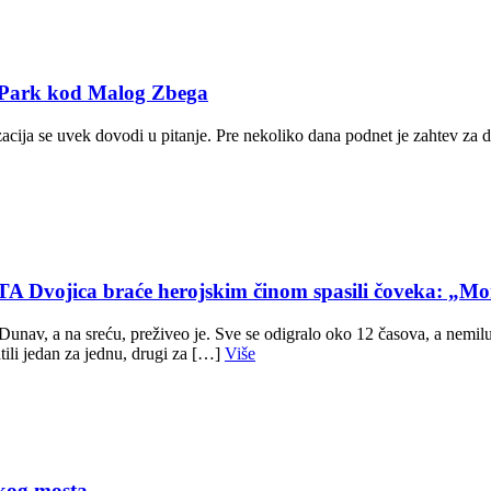
T Park kod Malog Zbega
zacija se uvek dovodi u pitanje. Pre nekoliko dana podnet je zahtev za 
ca braće herojskim činom spasili čoveka: „Mom
av, a na sreću, preživeo je. Sve se odigralo oko 12 časova, a nemilu 
ili jedan za jednu, drugi za […]
Više
kog mosta