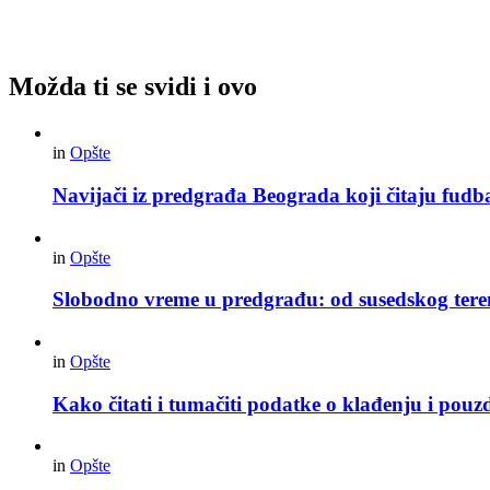
Možda ti se svidi i ovo
in
Opšte
Navijači iz predgrađa Beograda koji čitaju fudba
in
Opšte
Slobodno vreme u predgrađu: od susedskog tere
in
Opšte
Kako čitati i tumačiti podatke o klađenju i pouz
in
Opšte