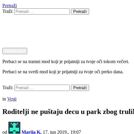
Pretraži
Traži:
Pretraži
Switch skin
Prebaci se na tramni mod koji je prijatniji za tvoje oči tokom večeri.
Prebaci se na svetli mod koji je prijatniji za tvoje oči preko dana.
Pretraži
Traži:
Pretraži
Menu
in
Vesti
Roditelji ne puštaju decu u park zbog trul
od
Marija K.
17. jun 2019., 19:07