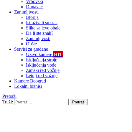
Vrbovski
Dunavac
Zanimljivosti
Istorija
Istraživali smo…
Slike sa leve obale
Da li ste znali?
Zanimljivosti
Opšte
Servisi za građane
Uživo kamere
HIT
Isključenja struje
Isključenja vode
Zimski red vožnje
Letnji red vožnje
Kamere Beograd
Lokalni biznisi
Pretraži
Traži:
Pretraži