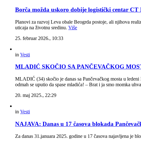
Borča možda uskoro dobije logistički centar C
Planovi za razvoj Leva obale Beogrda postoje, ali njihova reali
uticaja na životnu sredinu.
Više
25. februar 2026., 10:33
in
Vesti
MLADIĆ SKOČIO SA PANČEVAČKOG MOSTA Dvoji
MLADIĆ (34) skočio je danas sa Pančevačkog mosta u ledeni Dun
odmah se uputio da spase mladića! – Brat i ja smo momka uhvat
20. maj 2025., 22:29
in
Vesti
NAJAVA: Danas u 17 časova blokada Pančevač
Za danas 31.januara 2025. godine u 17 časova najavljena je 