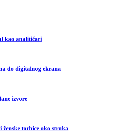
l kao analitičari
na do digitalnog ekrana
dane izvore
i ženske torbice oko struka