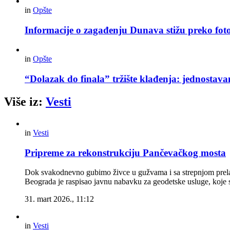
in
Opšte
Informacije o zagađenju Dunava stižu preko foto
in
Opšte
“Dolazak do finala” tržište klađenja: jednostav
Više iz:
Vesti
in
Vesti
Pripreme za rekonstrukciju Pančevačkog mosta
Dok svakodnevno gubimo živce u gužvama i sa strepnjom prelaz
Beograda je raspisao javnu nabavku za geodetske usluge, koje s
31. mart 2026., 11:12
in
Vesti