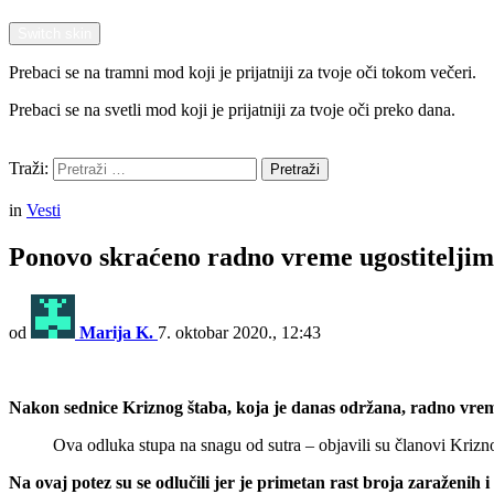
Switch skin
Prebaci se na tramni mod koji je prijatniji za tvoje oči tokom večeri.
Prebaci se na svetli mod koji je prijatniji za tvoje oči preko dana.
Pretraži
Traži:
Pretraži
Menu
in
Vesti
Ponovo skraćeno radno vreme ugostitelji
od
Marija K.
7. oktobar 2020., 12:43
Nakon sednice Kriznog štaba, koja je danas održana, radno vreme
Ova odluka stupa na snagu od sutra – objavili su članovi Krizn
Na ovaj potez su se odlučili jer je primetan rast broja zaraženih 