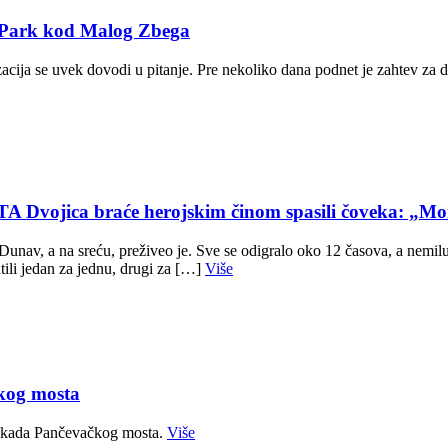
T Park kod Malog Zbega
zacija se uvek dovodi u pitanje. Pre nekoliko dana podnet je zahtev za 
ca braće herojskim činom spasili čoveka: „Mom
av, a na sreću, preživeo je. Sve se odigralo oko 12 časova, a nemilu 
ili jedan za jednu, drugi za […]
Više
kog mosta
blokada Pančevačkog mosta.
Više