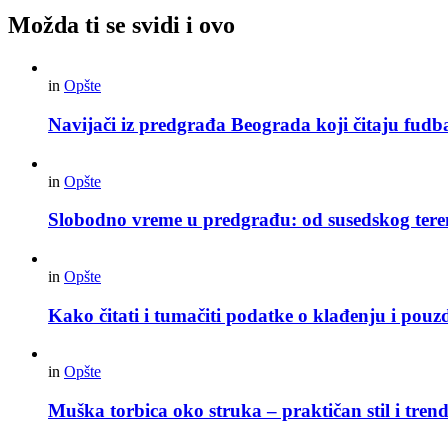
Možda ti se svidi i ovo
in
Opšte
Navijači iz predgrađa Beograda koji čitaju fudba
in
Opšte
Slobodno vreme u predgrađu: od susedskog tere
in
Opšte
Kako čitati i tumačiti podatke o klađenju i pouz
in
Opšte
Muška torbica oko struka – praktičan stil i trend