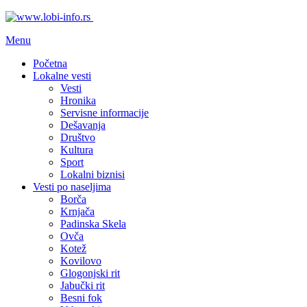
Menu
Početna
Lokalne vesti
Vesti
Hronika
Servisne informacije
Dešavanja
Društvo
Kultura
Sport
Lokalni biznisi
Vesti po naseljima
Borča
Krnjača
Padinska Skela
Ovča
Kotež
Kovilovo
Glogonjski rit
Jabučki rit
Besni fok