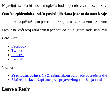
Najavljuje se i da bi maske mogle da budu opet obavezne u svim zatvo
Ono što epidemiolozi istIču poslednjih dana jeste to da nam kraj
Prema jučerašnjem preseku, u Srbiji je na korona virus testirano
Ovo je najveći broj zaraženih u periodu od 27. avgusta kada smo imal
Foto: Blic
Facebook
Twitter
Pinterest
LinkedIn
Vidi još
Prethodna objava
Na Zrenjaninskom putu juče povređena dv
Sledeća objava
Napisane prve prijave zbog nenošenja maski
Leave a Reply