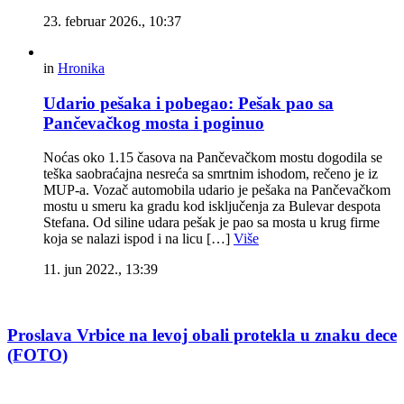
23. februar 2026., 10:37
in
Hronika
Udario pešaka i pobegao: Pešak pao sa
Pančevačkog mosta i poginuo
Noćas oko 1.15 časova na Pančevačkom mostu dogodila se
teška saobraćajna nesreća sa smrtnim ishodom, rečeno je iz
MUP-a. Vozač automobila udario je pešaka na Pančevačkom
mostu u smeru ka gradu kod isključenja za Bulevar despota
Stefana. Od siline udara pešak je pao sa mosta u krug firme
koja se nalazi ispod i na licu […]
Više
11. jun 2022., 13:39
Proslava Vrbice na levoj obali protekla u znaku dece
(FOTO)