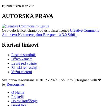
Budite uvek u toku!
AUTORSKA PRAVA
Ovo delo je licencirano pod uslovima licence
Creative Commons
Autorstvo-Nekomercijalno-Bez prerada 3.0 Srbija.
.
Korisni linkovi
Postani saradnik
Uživo kamere
Letnji red vožnje
Zimski red vožnje
Važni telefoni
Sva prava rezervisana © 2012 - 2024 Lobi Info | Designed with ❤
by
Responsive
O Nama
Prijatelji
Uslovi korišćenja
Guest Post