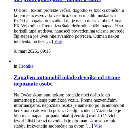
U Borči, tokom protekle večeri, dogodio se fizički obračun u
kojem je učestvovalo više lica. Grupa mlađih muškaraca
fizički je napala prolaznika koji je nosio duks sa obeležjima
FK Vojvodina. Prema izveštaju dežurnih službi, napadači su
koristili tupa sredstva, nanoseći povređenima telesne povrede
čiji stepen još uvek nije zvanično potvrđen. Odmah nakon
incidenta, na lice […]
Više
9. mart 2026., 09:15
in
Hronika
Zapaljen automobil mlade devojke od strane
nepoznate osobe
Na Ovčanskom putu tokom protekle noći došlo je do
namernog paljenja putničkog vozila. Prema nezvaničnim
informacijama, nepoznata osoba je namerno polila automobil
benzinom i aktivirala požar. Detalji incidenta Vozilo koje je
bilo meta napada pripada mlađoj ženskoj osobi. Očevici i
izvori bliski istrazi navode da je piroman iskoristio mrak i
slabiju frekvenciju saobraćaja na ovom […]
Više