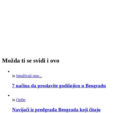
Možda ti se svidi i ovo
in
Istraživali smo...
7 načina da proslavite godišnjicu u Beogradu
in
Opšte
Navijači iz predgrađa Beograda koji čitaju