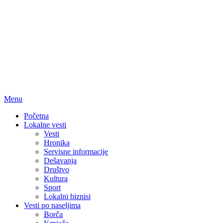
Menu
Početna
Lokalne vesti
Vesti
Hronika
Servisne informacije
Dešavanja
Društvo
Kultura
Sport
Lokalni biznisi
Vesti po naseljima
Borča