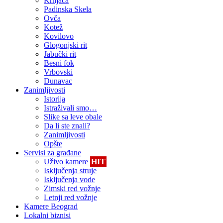
Krnjača
Padinska Skela
Ovča
Kotež
Kovilovo
Glogonjski rit
Jabučki rit
Besni fok
Vrbovski
Dunavac
Zanimljivosti
Istorija
Istraživali smo…
Slike sa leve obale
Da li ste znali?
Zanimljivosti
Opšte
Servisi za građane
Uživo kamere
HIT
Isključenja struje
Isključenja vode
Zimski red vožnje
Letnji red vožnje
Kamere Beograd
Lokalni biznisi