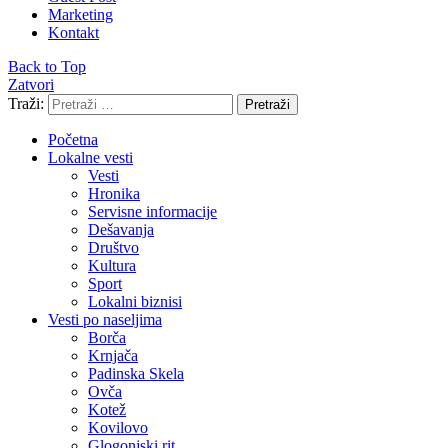
Marketing
Kontakt
Back to Top
Zatvori
Traži:
Pretraži
Početna
Lokalne vesti
Vesti
Hronika
Servisne informacije
Dešavanja
Društvo
Kultura
Sport
Lokalni biznisi
Vesti po naseljima
Borča
Krnjača
Padinska Skela
Ovča
Kotež
Kovilovo
Glogonjski rit