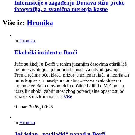
Informacije o zagađenju Dunava stižu preko
fotografija, a zvanična merenja kasne
Više iz:
Hronika
in
Hronika
Ekološki incident u Borči
Juče su žitelji u Borči u ranim jutarnjim časovima otkrili leš
uginule životinje u jednom od kanala za odvodnjavanje.
Prema rečima očevidaca, prizor je uznemirujući, a neprijatan
miris koji se širi naseljem dodatno otežava svakodnevno
kretanje građana u ovom delu opštine Palilula. Meštani su
izrazili duboku zabrinutost zbog potencijalne opasnosti od
zaraze, s obzirom na […]
Više
9. mart 2026., 09:25
in
Hronika
Još jedan „navijački“ napad u Borči