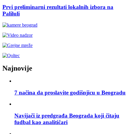
Prvi preliminarni rezultati lokalnih izbora na
Paliluli
Najnovije
7 načina da proslavite godišnjicu u Beogradu
Navijači iz predgrađa Beograda koji čitaju
fudbal kao analitičari