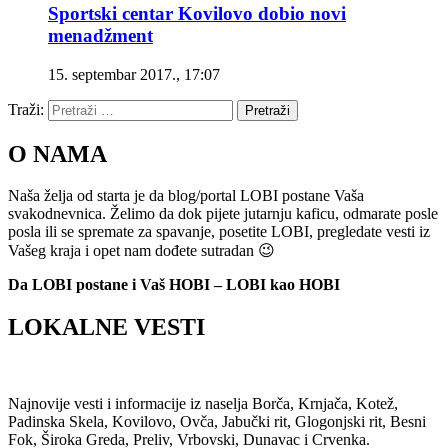
Sportski centar Kovilovo dobio novi
menadžment
15. septembar 2017., 17:07
Traži:
Pretraži
O NAMA
Naša želja od starta je da blog/portal LOBI postane Vaša
svakodnevnica. Želimo da dok pijete jutarnju kaficu, odmarate posle
posla ili se spremate za spavanje, posetite LOBI, pregledate vesti iz
Vašeg kraja i opet nam dođete sutradan 😉
Da LOBI postane i Vaš HOBI – LOBI kao HOBI
LOKALNE VESTI
Najnovije vesti i informacije iz naselja Borča, Krnjača, Kotež,
Padinska Skela, Kovilovo, Ovča, Jabučki rit, Glogonjski rit, Besni
Fok, Široka Greda, Preliv, Vrbovski, Dunavac i Crvenka.