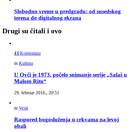
Slobodno vreme u predgrađu: od susedskog
terena do digitalnog ekrana
Drugi su čitali i ovo
13
Komentara
in
Kultura
U Ovči je 1973. počelo snimanje serije „Salaš u
Malom Ritu“
29. februar 2016., 20:51
in
Vesti
Raspored bogosluženja u crkvama na levoj
obali