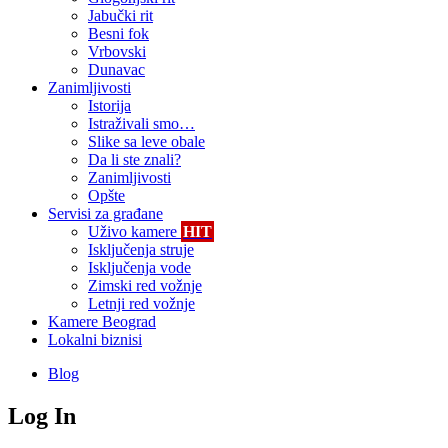
Jabučki rit
Besni fok
Vrbovski
Dunavac
Zanimljivosti
Istorija
Istraživali smo…
Slike sa leve obale
Da li ste znali?
Zanimljivosti
Opšte
Servisi za građane
Uživo kamere
HIT
Isključenja struje
Isključenja vode
Zimski red vožnje
Letnji red vožnje
Kamere Beograd
Lokalni biznisi
Blog
Log In