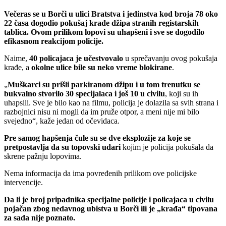
Večeras se u Borči u ulici Bratstva i jedinstva kod broja 78 oko
22 časa dogodio pokušaj krađe džipa stranih registarskih
tablica. Ovom prilikom lopovi su uhapšeni i sve se dogodilo
efikasnom reakcijom policije.
Naime,
40 policajaca je učestvovalo
u sprečavanju ovog pokušaja
krađe, a
okolne ulice bile su neko vreme blokirane
.
„
Muškarci su prišli parkiranom džipu i u tom trenutku se
bukvalno stvorilo 30 specijalaca i još 10 u civilu
, koji su ih
uhapsili. Sve je bilo kao na filmu, policija je dolazila sa svih strana i
razbojnici nisu ni mogli da im pruže otpor, a meni nije mi bilo
svejedno“, kaže jedan od očevidaca.
Pre samog hapšenja čule su se dve eksplozije za koje se
pretpostavlja da su topovski udari
kojim je policija pokušala da
skrene pažnju lopovima.
Nema informacija da ima povređenih prilikom ove policijske
intervencije.
Da li je broj pripadnika specijalne policije i policajaca u civilu
pojačan zbog nedavnog ubistva u Borči ili je „krađa“ tipovana
za sadа nije poznato.