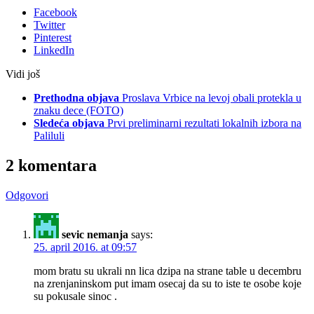
Facebook
Twitter
Pinterest
LinkedIn
Vidi još
Prethodna objava
Proslava Vrbice na levoj obali protekla u
znaku dece (FOTO)
Sledeća objava
Prvi preliminarni rezultati lokalnih izbora na
Paliluli
2 komentara
Odgovori
sevic nemanja
says:
25. april 2016. at 09:57
mom bratu su ukrali nn lica dzipa na strane table u decembru
na zrenjaninskom put imam osecaj da su to iste te osobe koje
su pokusale sinoc .