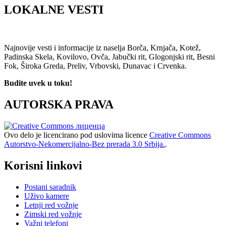
LOKALNE VESTI
Najnovije vesti i informacije iz naselja Borča, Krnjača, Kotež,
Padinska Skela, Kovilovo, Ovča, Jabučki rit, Glogonjski rit, Besni
Fok, Široka Greda, Preliv, Vrbovski, Dunavac i Crvenka.
Budite uvek u toku!
AUTORSKA PRAVA
Ovo delo je licencirano pod uslovima licence
Creative Commons
Autorstvo-Nekomercijalno-Bez prerada 3.0 Srbija.
.
Korisni linkovi
Postani saradnik
Uživo kamere
Letnji red vožnje
Zimski red vožnje
Važni telefoni