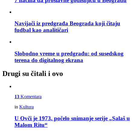
7 načina da proslavite godišnjicu u Beogradu
Navijači iz predgrađa Beograda koji čitaju
fudbal kao analitičari
Slobodno vreme u predgrađu: od susedskog
terena do digitalnog ekrana
Drugi su čitali i ovo
13
Komentara
in
Kultura
U Ovči je 1973. počelo snimanje serije „Salaš u
Malom Ritu“