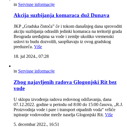
in
Servisne informacije
Akcija suzbijanja komaraca duž Dunava
JKP „Gradska čistoća” će i tokom današnjeg dana sprovoditi
akciju suzbijanja odraslih jedinki komaraca na teritoriji grada
Beograda uređajima sa vode i zemlje ukoliko vremenski
uslovi to budu dozvolili, saopštavaju iz ovog gradskog
preduzeća.
Više
18. jul 2024., 07:28
in
Servisne informacije
Zbog najavljenih radova Glogonjski Rit bez
vode
U sklopu izvođenja radova redovnog održavanja, dana
07.12.2022. godine u periodu od 8:00 do 15:00 časova, „R.J.
Proizvodnja vode i pare i transport otpadnih voda“ vršiće
ispiranje vodovodne mreže naselja Glogonjski Rit.
Više
5. decembar 2022., 16:51