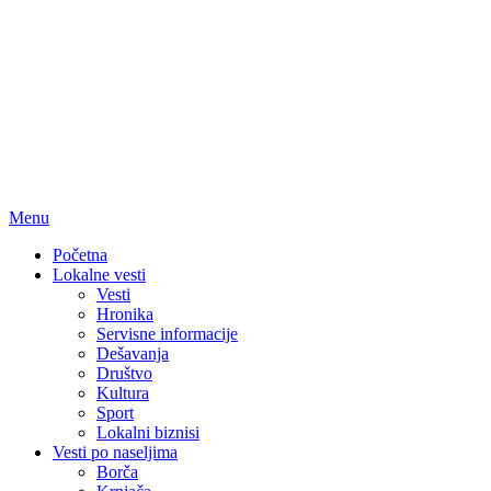
Menu
Početna
Lokalne vesti
Vesti
Hronika
Servisne informacije
Dešavanja
Društvo
Kultura
Sport
Lokalni biznisi
Vesti po naseljima
Borča