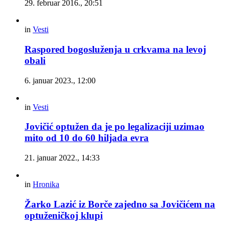
29. februar 2016., 20:51
in
Vesti
Raspored bogosluženja u crkvama na levoj
obali
6. januar 2023., 12:00
in
Vesti
Jovičić optužen da je po legalizaciji uzimao
mito od 10 do 60 hiljada evra
21. januar 2022., 14:33
in
Hronika
Žarko Lazić iz Borče zajedno sa Jovičićem na
optuženičkoj klupi