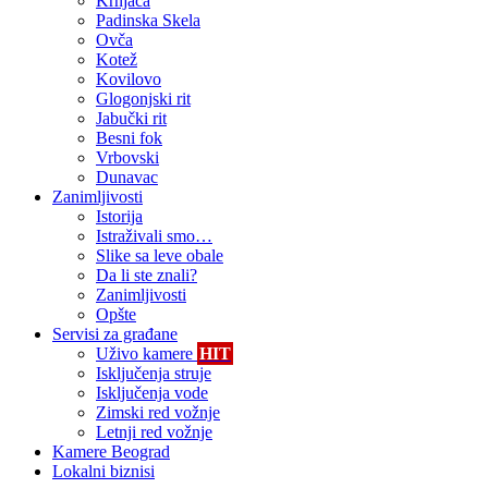
Krnjača
Padinska Skela
Ovča
Kotež
Kovilovo
Glogonjski rit
Jabučki rit
Besni fok
Vrbovski
Dunavac
Zanimljivosti
Istorija
Istraživali smo…
Slike sa leve obale
Da li ste znali?
Zanimljivosti
Opšte
Servisi za građane
Uživo kamere
HIT
Isključenja struje
Isključenja vode
Zimski red vožnje
Letnji red vožnje
Kamere Beograd
Lokalni biznisi