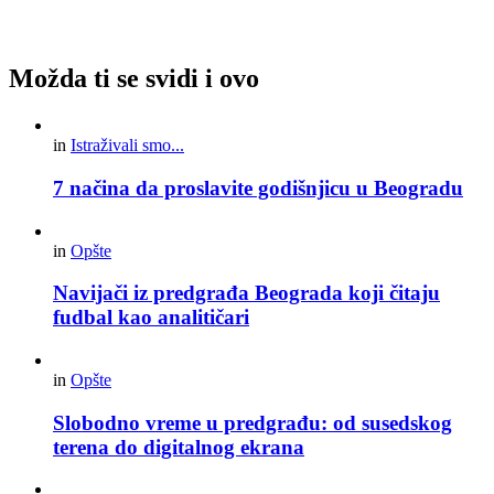
Možda ti se svidi i ovo
in
Istraživali smo...
7 načina da proslavite godišnjicu u Beogradu
in
Opšte
Navijači iz predgrađa Beograda koji čitaju
fudbal kao analitičari
in
Opšte
Slobodno vreme u predgrađu: od susedskog
terena do digitalnog ekrana