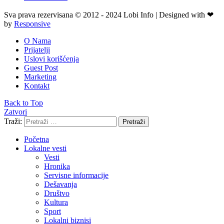
Sva prava rezervisana © 2012 - 2024 Lobi Info | Designed with ❤
by
Responsive
O Nama
Prijatelji
Uslovi korišćenja
Guest Post
Marketing
Kontakt
Back to Top
Zatvori
Traži:
Pretraži
Početna
Lokalne vesti
Vesti
Hronika
Servisne informacije
Dešavanja
Društvo
Kultura
Sport
Lokalni biznisi