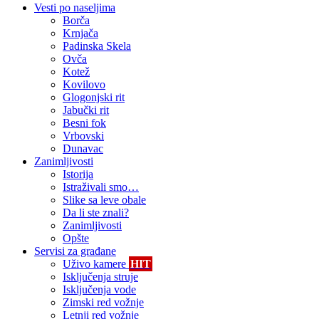
Vesti po naseljima
Borča
Krnjača
Padinska Skela
Ovča
Kotež
Kovilovo
Glogonjski rit
Jabučki rit
Besni fok
Vrbovski
Dunavac
Zanimljivosti
Istorija
Istraživali smo…
Slike sa leve obale
Da li ste znali?
Zanimljivosti
Opšte
Servisi za građane
Uživo kamere
HIT
Isključenja struje
Isključenja vode
Zimski red vožnje
Letnji red vožnje