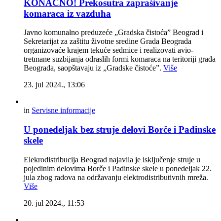
KONAČNO! Prekosutra zaprašivanje
komaraca iz vazduha
Javno komunalno preduzeće „Gradska čistoća” Beograd i
Sekretarijat za zaštitu životne sredine Grada Beograda
organizovaće krajem tekuće sedmice i realizovati avio-
tretmane suzbijanja odraslih formi komaraca na teritoriji grada
Beograda, saopštavaju iz „Gradske čistoće”.
Više
23. jul 2024., 13:06
in
Servisne informacije
U ponedeljak bez struje delovi Borče i Padinske
skele
Elekrodistribucija Beograd najavila je isključenje struje u
pojedinim delovima Borče i Padinske skele u ponedeljak 22.
jula zbog radova na održavanju elektrodistributivnih mreža.
Više
20. jul 2024., 11:53