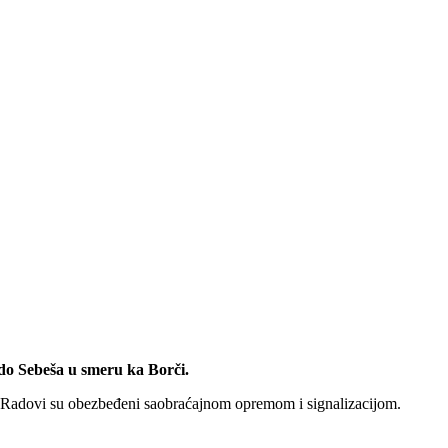
do Sebeša u smeru ka Borči.
je. Radovi su obezbeđeni saobraćajnom opremom i signalizacijom.