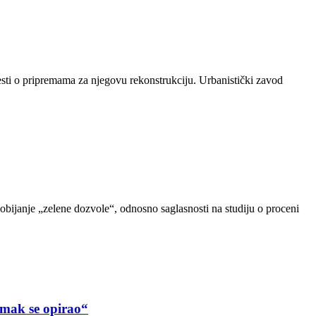
sti o pripremama za njegovu rekonstrukciju. Urbanistički zavod
dobijanje „zelene dozvole“, odnosno saglasnosti na studiju o proceni
ak se opirao“