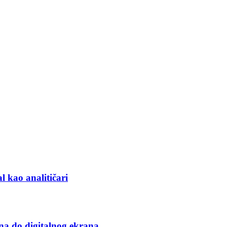
l kao analitičari
na do digitalnog ekrana