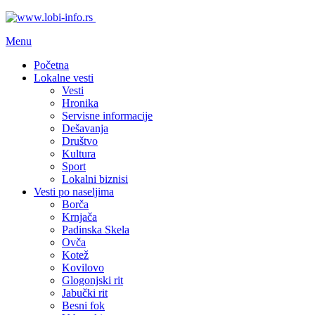
Menu
Početna
Lokalne vesti
Vesti
Hronika
Servisne informacije
Dešavanja
Društvo
Kultura
Sport
Lokalni biznisi
Vesti po naseljima
Borča
Krnjača
Padinska Skela
Ovča
Kotež
Kovilovo
Glogonjski rit
Jabučki rit
Besni fok