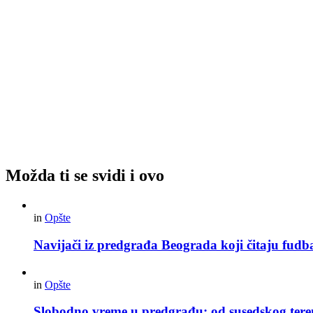
Možda ti se svidi i ovo
in
Opšte
Navijači iz predgrađa Beograda koji čitaju fudba
in
Opšte
Slobodno vreme u predgrađu: od susedskog tere