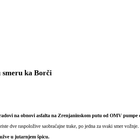
u smeru ka Borči
de radovi na obnovi asfalta na Zrenjaninskom putu od OMV pumpe 
oriste dve raspoložive saobraćajne trake, po jedna za svaki smer vožn
gužve u jutarnjem špicu.