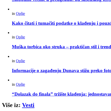
in
Opšte
Kako čitati i tumačiti podatke o klađenju i pouz
in
Opšte
Muška torbica oko struka – praktičan stil i trend
in
Opšte
Informacije o zagađenju Dunava stižu preko foto
in
Opšte
“Dolazak do finala” tržište klađenja: jednostav
Više iz:
Vesti