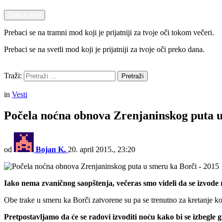
Switch skin
Prebaci se na tramni mod koji je prijatniji za tvoje oči tokom večeri.
Prebaci se na svetli mod koji je prijatniji za tvoje oči preko dana.
Pretraži
Traži:
Pretraži
Menu
in
Vesti
Počela noćna obnova Zrenjaninskog puta 
od
Bojan K.
20. april 2015., 23:20
Iako nema zvaničnog saopštenja, večeras smo videli da se izvo
Obe trake u smeru ka Borči zatvorene su pa se trenutno za kretanje k
Pretpostavljamo da će se radovi izvoditi noću kako bi se izbegle 