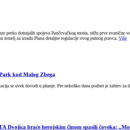
e preko dotrajalih spojeva Pančevačkog mosta, stižu prve zvanične ve
u temelj za izradu Plana detaljne regulacije ovog putnog pravca.
Više
T Park kod Malog Zbega
zacija se uvek dovodi u pitanje. Pre nekoliko dana podnet je zahtev za 
ca braće herojskim činom spasili čoveka: „Mom