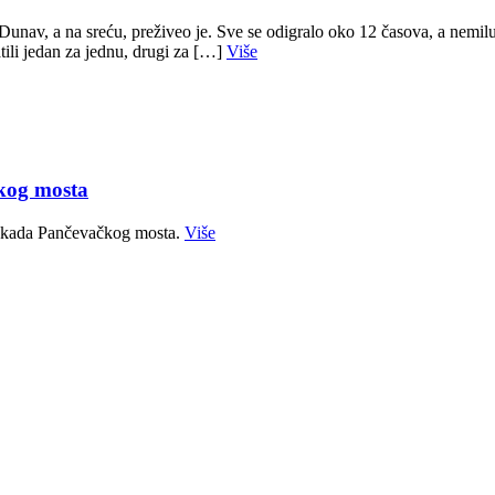
av, a na sreću, preživeo je. Sve se odigralo oko 12 časova, a nemilu 
ili jedan za jednu, drugi za […]
Više
kog mosta
blokada Pančevačkog mosta.
Više