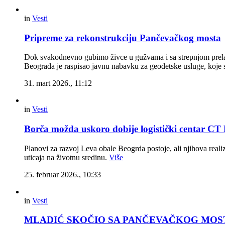
in
Vesti
Pripreme za rekonstrukciju Pančevačkog mosta
Dok svakodnevno gubimo živce u gužvama i sa strepnjom prelaz
Beograda je raspisao javnu nabavku za geodetske usluge, koje s
31. mart 2026., 11:12
in
Vesti
Borča možda uskoro dobije logistički centar C
Planovi za razvoj Leva obale Beogrda postoje, ali njihova reali
uticaja na životnu sredinu.
Više
25. februar 2026., 10:33
in
Vesti
MLADIĆ SKOČIO SA PANČEVAČKOG MOSTA Dvoji