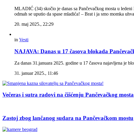
MLADIĆ (34) skočio je danas sa Pančevačkog mosta u ledeni Dun
odmah se uputio da spase mladića! – Brat i ja smo momka uhvat
20. maj 2025., 22:29
in
Vesti
NAJAVA: Danas u 17 časova blokada Pančevač
Za danas 31.januara 2025. godine u 17 časova najavljena je 
31. januar 2025., 11:46
Večeras i sutra radovi na čišćenju Pančevačkog mosta
Zastoj zbog lančanog sudara na Pančevačkom mostu