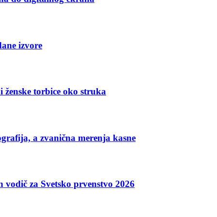
dane izvore
i ženske torbice oko struka
grafija, a zvanična merenja kasne
an vodič za Svetsko prvenstvo 2026