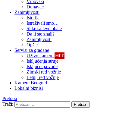
Vrbovski
Dunavac
Zanimljivosti
Istorija
Istraživali smo…
Slike sa leve obale
Da li ste znali?
Zanimljivosti
Opšte
Servisi za građane
Uživo kamere
HIT
Isključenja struje
Isključenja vode
Zimski red vožnje
Letnji red vožnje
Kamere Beograd
Lokalni biznisi
Pretraži
Traži:
Pretraži