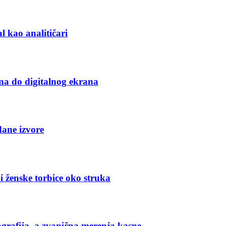
l kao analitičari
na do digitalnog ekrana
dane izvore
i ženske torbice oko struka
grafija, a zvanična merenja kasne