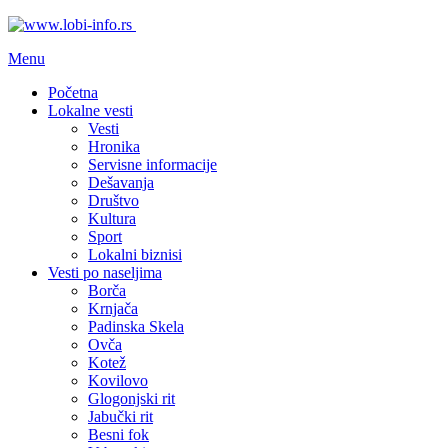
Menu
Početna
Lokalne vesti
Vesti
Hronika
Servisne informacije
Dešavanja
Društvo
Kultura
Sport
Lokalni biznisi
Vesti po naseljima
Borča
Krnjača
Padinska Skela
Ovča
Kotež
Kovilovo
Glogonjski rit
Jabučki rit
Besni fok