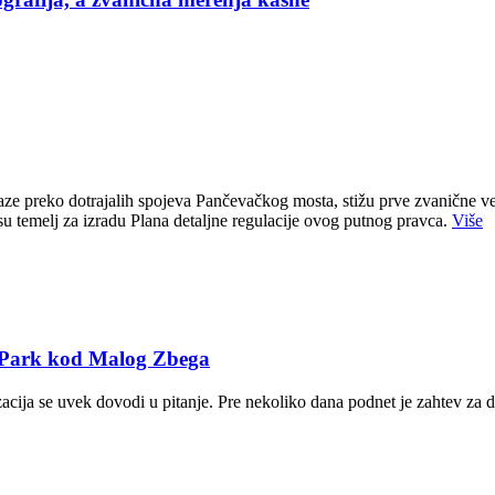
e preko dotrajalih spojeva Pančevačkog mosta, stižu prve zvanične ve
u temelj za izradu Plana detaljne regulacije ovog putnog pravca.
Više
T Park kod Malog Zbega
zacija se uvek dovodi u pitanje. Pre nekoliko dana podnet je zahtev za 