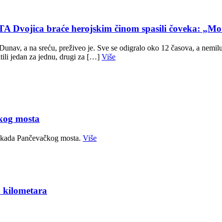
ca braće herojskim činom spasili čoveka: „Mom
av, a na sreću, preživeo je. Sve se odigralo oko 12 časova, a nemilu 
ili jedan za jednu, drugi za […]
Više
kog mosta
blokada Pančevačkog mosta.
Više
 kilometara