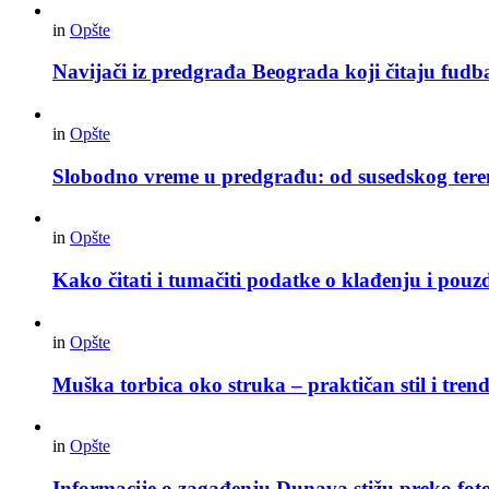
in
Opšte
Navijači iz predgrađa Beograda koji čitaju fudba
in
Opšte
Slobodno vreme u predgrađu: od susedskog tere
in
Opšte
Kako čitati i tumačiti podatke o klađenju i pouz
in
Opšte
Muška torbica oko struka – praktičan stil i trend
in
Opšte
Informacije o zagađenju Dunava stižu preko foto