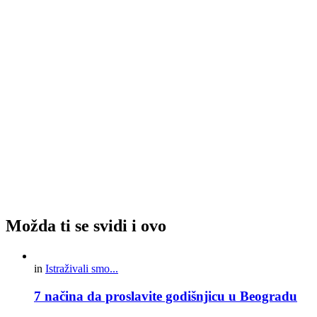
Možda ti se svidi i ovo
in
Istraživali smo...
7 načina da proslavite godišnjicu u Beogradu