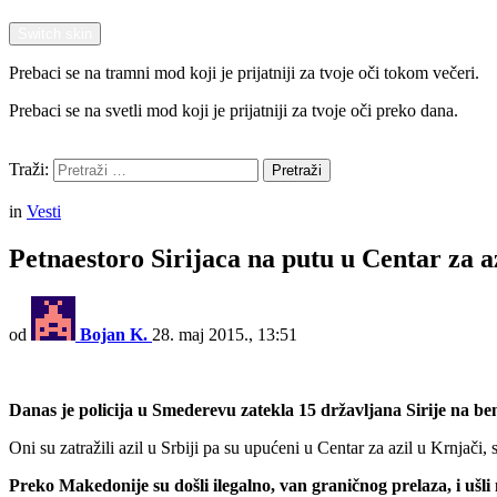
Switch skin
Prebaci se na tramni mod koji je prijatniji za tvoje oči tokom večeri.
Prebaci se na svetli mod koji je prijatniji za tvoje oči preko dana.
Pretraži
Traži:
Pretraži
Menu
in
Vesti
Petnaestoro Sirijaca na putu u Centar za a
od
Bojan K.
28. maj 2015., 13:51
Danas je policija u Smederevu zatekla 15 državljana Sirije na b
Oni su zatražili azil u Srbiji pa su upućeni u Centar za azil u Krnjači
Preko Makedonije su došli ilegalno, van graničnog prelaza, i ušli n