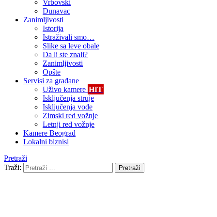
Vrbovski
Dunavac
Zanimljivosti
Istorija
Istraživali smo…
Slike sa leve obale
Da li ste znali?
Zanimljivosti
Opšte
Servisi za građane
Uživo kamere
HIT
Isključenja struje
Isključenja vode
Zimski red vožnje
Letnji red vožnje
Kamere Beograd
Lokalni biznisi
Pretraži
Traži:
Pretraži