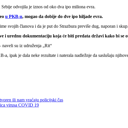
rbije odvojila je iznos od oko dva ipo miliona evra.
veo
u PKB-u
, mogao da dobije do dve ipo hiljade evra.
me svojih članova i da je put do Strazbura previše dug, naporan i skup
ve i urednu dokumentaciju koja će biti predata državi kako bi se o
naveli su iz udruženja „Rit“
-a, ipak je dala neke rezultate i naterala nadležnje da saslušaju njihov
tvoren ili nam vraćaju policijski čas
edica virusa COVID 19