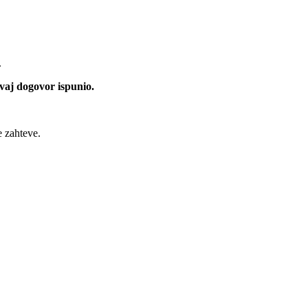
.
vaj dogovor ispunio.
e zahteve.