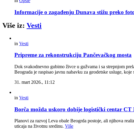
in
Opšte
Informacije o zagađenju Dunava stižu preko foto
Više iz:
Vesti
in
Vesti
Pripreme za rekonstrukciju Pančevačkog mosta
Dok svakodnevno gubimo živce u gužvama i sa strepnjom prelaz
Beograda je raspisao javnu nabavku za geodetske usluge, koje s
31. mart 2026., 11:12
in
Vesti
Borča možda uskoro dobije logistički centar C
Planovi za razvoj Leva obale Beogrda postoje, ali njihova reali
uticaja na životnu sredinu.
Više