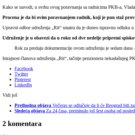
Kako se navodi, u svrhu ovog poravnanja sa radnicima PKB-a, Vlada S
Procena je da bi ovim poravnanjem radnik, koji je pun staž pro
Upravni odbor udruženja „Rit“ smatra da je doneo ispravnu odluku u i
Udruženje je u obavezi da u roku od dve nedelje pripremi spisko
Rok za predaju dokumentacije ovom udruženju je sedam dana – 
Istrajnost članova udruženja „Rit“, tačnije penzionera nekadašnjeg PKB
Facebook
Twitter
Pinterest
LinkedIn
Vidi još
Prethodna objava
Večeras se odlučuje da li će Beograd biti za
Sledeća objava
Za 24 časa, preminulo još šest osoba od posl
2 komentara