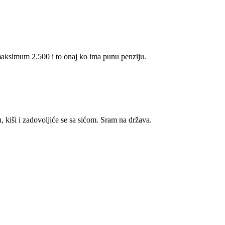
 maksimum 2.500 i to onaj ko ima punu penziju.
, kiši i zadovoljiće se sa sićom. Sram na država.