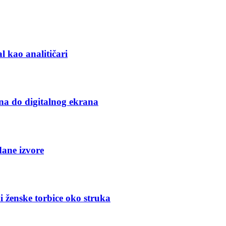
l kao analitičari
na do digitalnog ekrana
dane izvore
i ženske torbice oko struka