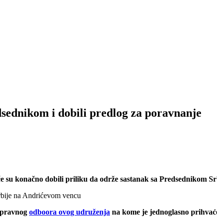
sednikom i dobili predlog za poravnanje
e su konačno dobili priliku da održe sastanak sa Predsednikom Srb
Srbije na Andrićevom vencu
 upravnog
odboora ovog udruženja
na kome je jednoglasno prihvać