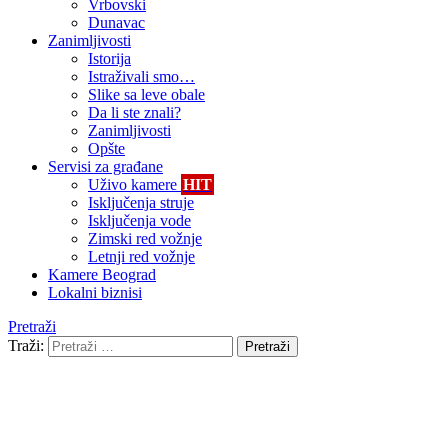
Vrbovski
Dunavac
Zanimljivosti
Istorija
Istraživali smo…
Slike sa leve obale
Da li ste znali?
Zanimljivosti
Opšte
Servisi za građane
Uživo kamere
HIT
Isključenja struje
Isključenja vode
Zimski red vožnje
Letnji red vožnje
Kamere Beograd
Lokalni biznisi
Pretraži
Traži:
Pretraži