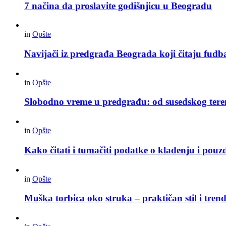
7 načina da proslavite godišnjicu u Beogradu
in
Opšte
Navijači iz predgrađa Beograda koji čitaju fudba
in
Opšte
Slobodno vreme u predgrađu: od susedskog tere
in
Opšte
Kako čitati i tumačiti podatke o klađenju i pouz
in
Opšte
Muška torbica oko struka – praktičan stil i trend