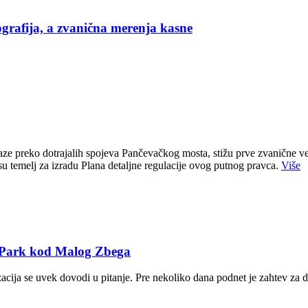
grafija, a zvanična merenja kasne
e preko dotrajalih spojeva Pančevačkog mosta, stižu prve zvanične ve
u temelj za izradu Plana detaljne regulacije ovog putnog pravca.
Više
T Park kod Malog Zbega
zacija se uvek dovodi u pitanje. Pre nekoliko dana podnet je zahtev za 