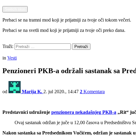
Switch skin
Prebaci se na tramni mod koji je prijatniji za tvoje oči tokom večeri.
Prebaci se na svetli mod koji je prijatniji za tvoje oči preko dana.
Pretraži
Traži:
Pretraži
Menu
in
Vesti
Penzioneri PKB-a održali sastanak sa Pred
od
Marija K.
2. jul 2020., 14:47
2
Komentara
Predstavnici udruženje
penzionera nekadašnjeg PKB-a
„Rit“ juč
Ovaj sastanak održan je juče u 12,00 časova u Predsedništvu 
Nakon sastanka sa Predsednikom Vučićem, održan je sastanak