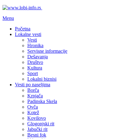
Menu
Početna
Lokalne vesti
Vesti
Hronika
Servisne informacije
Dešavanja
Društvo
Kultura
Sport
Lokalni biznisi
Vesti po naseljima
Borča
Krnjača
Padinska Skela
Ovča
Kotež
Kovilovo
Glogonjski rit
Jabučki rit
Besni fok