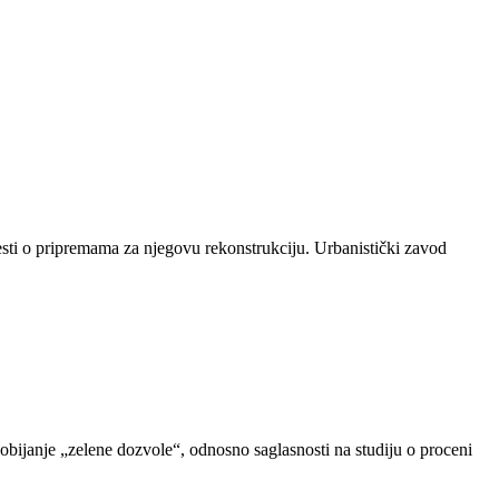
sti o pripremama za njegovu rekonstrukciju. Urbanistički zavod
dobijanje „zelene dozvole“, odnosno saglasnosti na studiju o proceni