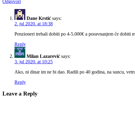
Odgovori
Dane Krstić
says:
2. jul 2020. at 18:38
Penzioneri trebali dobiti po 4-5.000€ a poravnanjem će dobiti
Reply
Milan Lazarević
says:
3. jul 2020. at 10:25
Ako, ni dinar im ne bi dao. Radili po 40 godina, na suncu, vetru
Reply
Leave a Reply