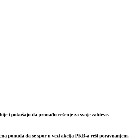
ije i pokušaju da pronađu rešenje za svoje zahteve.
ena ponuda da se spor u vezi akcija PKB-a reši poravnanjem.