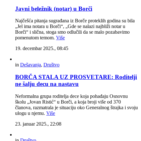
Javni beležnik (notar) u Borči
Najčešća pitanja sugrađana iz Borče proteklih godina su bila
„Jel ima notara u Borči“, „Gde se nalazi najbliži notar u
Borči“ i slična, stoga smo odlučili da se malo pozabavimo
pomenutom temom.
Više
19. decembar 2025., 08:45
in
Dešavanja
,
Društvo
BORČA STALA UZ PROSVETARE: Roditelji
ne šalju decu na nastavu
Neformalna grupa roditelja dece koja pohađaju Osnovnu
školu „Jovan Ristić“ u Borči, a koja broji više od 370
članova, razmatrala je situaciju oko Generalnog štrajka i svoju
ulogu u njemu.
Više
23. januar 2025., 22:08
in
Društvo