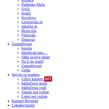
Krnjača
Padinska Skela
Ovča
Kotež
Kovilovo
Glogonjski rit
Jabučki rit
Besni fok
Vrbovski
Dunavac
Zanimljivosti
Istorija
Istraživali smo…
Slike sa leve obale
Da li ste znali?
Zanimljivosti
Opšte
Servisi za građane
Uživo kamere
HIT
Isključenja struje
Isključenja vode
Zimski red vožnje
Letnji red vožnje
Kamere Beograd
Lokalni biznisi