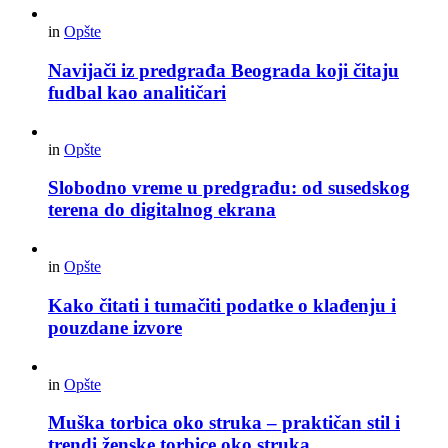
in
Opšte
Navijači iz predgrađa Beograda koji čitaju
fudbal kao analitičari
in
Opšte
Slobodno vreme u predgrađu: od susedskog
terena do digitalnog ekrana
in
Opšte
Kako čitati i tumačiti podatke o klađenju i
pouzdane izvore
in
Opšte
Muška torbica oko struka – praktičan stil i
trendi ženske torbice oko struka