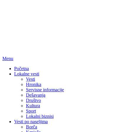
Menu
Početna
Lokalne vesti
Vesti
Hronika
Servisne informacije
Dešavanja
Društvo
Kultura
Sport
Lokalni biznisi
Vesti po naseljima
Borča