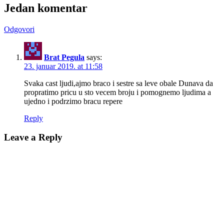
Jedan komentar
Odgovori
Brat Pegula
says:
23. januar 2019. at 11:58
Svaka cast ljudi,ajmo braco i sestre sa leve obale Dunava da
propratimo pricu u sto vecem broju i pomognemo ljudima a
ujedno i podrzimo bracu repere
Reply
Leave a Reply