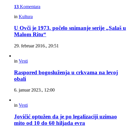
13
Komentara
in
Kultura
U Ovči je 1973. počelo snimanje serije „Salaš u
Malom Ritu“
29. februar 2016., 20:51
in
Vesti
Raspored bogosluženja u crkvama na levoj
obali
6. januar 2023., 12:00
in
Vesti
Jovičić optužen da je po legalizaciji uzimao
mito od 10 do 60 hiljada evra