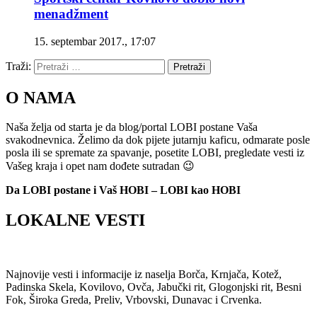
menadžment
15. septembar 2017., 17:07
Traži:
Pretraži
O NAMA
Naša želja od starta je da blog/portal LOBI postane Vaša
svakodnevnica. Želimo da dok pijete jutarnju kaficu, odmarate posle
posla ili se spremate za spavanje, posetite LOBI, pregledate vesti iz
Vašeg kraja i opet nam dođete sutradan 😉
Da LOBI postane i Vaš HOBI – LOBI kao HOBI
LOKALNE VESTI
Najnovije vesti i informacije iz naselja Borča, Krnjača, Kotež,
Padinska Skela, Kovilovo, Ovča, Jabučki rit, Glogonjski rit, Besni
Fok, Široka Greda, Preliv, Vrbovski, Dunavac i Crvenka.