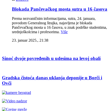
Blokada Pančevačkog mosta sutra u 16 časova
Prema nezvaničnim informacijama, sutra, 24. januara,
povodom Generalnog štrajka, najavljena je blokada
Pančevačkog mosta u 16 časova, u znak podrške studentima,
srednjoškolcima i profesorima.
Više
23. januar 2025., 21:38
Sinoć dvoje povređenih u udesima na levoj obali
Gradska čistoća danas uklanja deponije u Borči i
Ovči