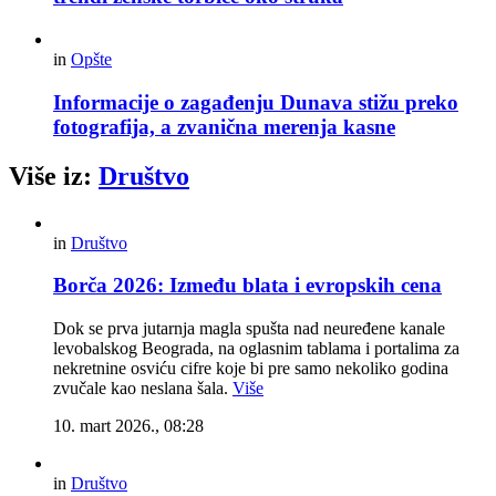
in
Opšte
Informacije o zagađenju Dunava stižu preko
fotografija, a zvanična merenja kasne
Više iz:
Društvo
in
Društvo
Borča 2026: Između blata i evropskih cena
Dok se prva jutarnja magla spušta nad neuređene kanale
levobalskog Beograda, na oglasnim tablama i portalima za
nekretnine osviću cifre koje bi pre samo nekoliko godina
zvučale kao neslana šala.
Više
10. mart 2026., 08:28
in
Društvo