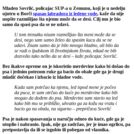
Mladen Sovrlić, policajac SUP-a u Zemunu, koji je u nedelju
ujutru u Borči
spasao labradora iz ledene vode
, kaže da nije
uopšte razmišljao šta njemu može da se desi. Cilj mu je bio
samo da spasi psa da se ne udavi.
U tom trenutku nisam razmišljao šta meni može da se
desi, nego sam samo želeo da spasim kucu da se ne
udavi. Znam samo da je bilo mnogo hladno, ali bilo da
se radi o ljudskom ili životinjskom životu, nikad ne bih
dozvolio tako nešto da se desi – kaže policajac Sovrlić.
Bez ikakve opreme on je iskoristio merdevine kako bi došao do
psa i jednim potezom ruke ga bacio do obale gde ga je drugi
mladić dočekao i izbacio iz hladne vode.
Kada sam potrčao ka njemu, led ispod mene je počeo
da puca, te sam otrčao do kuće po merdevine kako bih
mogao da dođem do psa. Merdevine sam stavio na led
kako bih mu se približio, uhvatio ga za kožu na vratu i
bacio ga na obalu, na sigurno – prepričava Sovrlić
Psa je nakon spasavanja u naručju odneo do kuće, gde ga je
utoplio i nahranio. Ipak, nije ga zadržao, jer je imao ogrlicu, pa
pretpostavlja da ili se izgubio ili pobegao od vlasnika.