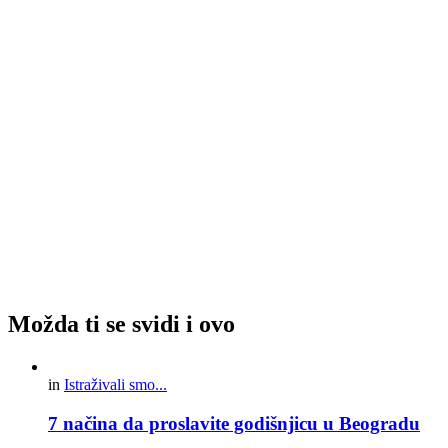
Možda ti se svidi i ovo
in
Istraživali smo...
7 načina da proslavite godišnjicu u Beogradu