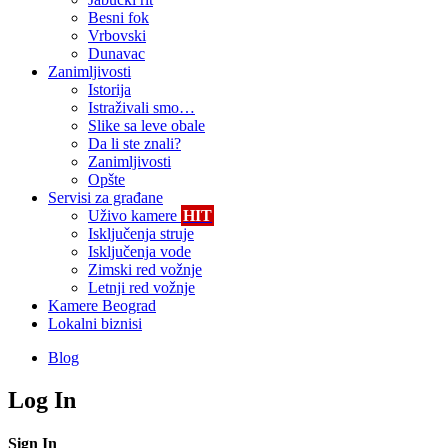
Besni fok
Vrbovski
Dunavac
Zanimljivosti
Istorija
Istraživali smo…
Slike sa leve obale
Da li ste znali?
Zanimljivosti
Opšte
Servisi za građane
Uživo kamere
HIT
Isključenja struje
Isključenja vode
Zimski red vožnje
Letnji red vožnje
Kamere Beograd
Lokalni biznisi
Blog
Log In
Sign In