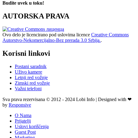
Budite uvek u toku!
AUTORSKA PRAVA
Ovo delo je licencirano pod uslovima licence
Creative Commons
Autorstvo-Nekomercijalno-Bez prerada 3.0 Srbija.
.
Korisni linkovi
Postani saradnik
Uživo kamere
Letnji red vožnje
Zimski red vožnje
Važni telefoni
Sva prava rezervisana © 2012 - 2024 Lobi Info | Designed with ❤
by
Responsive
O Nama
Prijatelji
Uslovi korišćenja
Guest Post
Marketing