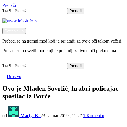
Pretraži
Traži:
Pretraži
Switch skin
Prebaci se na tramni mod koji je prijatniji za tvoje oči tokom večeri.
Prebaci se na svetli mod koji je prijatniji za tvoje oči preko dana.
Pretraži
Traži:
Pretraži
Menu
in
Društvo
Ovo je Mladen Sovrlić, hrabri policajac
spasilac iz Borče
od
Marija K.
23. januar 2019., 11:27
1
Komentar