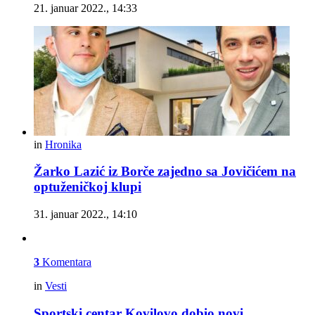
21. januar 2022., 14:33
in
Hronika
Žarko Lazić iz Borče zajedno sa Jovičićem na
optuženičkoj klupi
31. januar 2022., 14:10
3
Komentara
in
Vesti
Sportski centar Kovilovo dobio novi