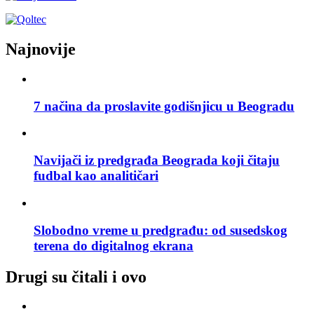
Najnovije
7 načina da proslavite godišnjicu u Beogradu
Navijači iz predgrađa Beograda koji čitaju
fudbal kao analitičari
Slobodno vreme u predgrađu: od susedskog
terena do digitalnog ekrana
Drugi su čitali i ovo