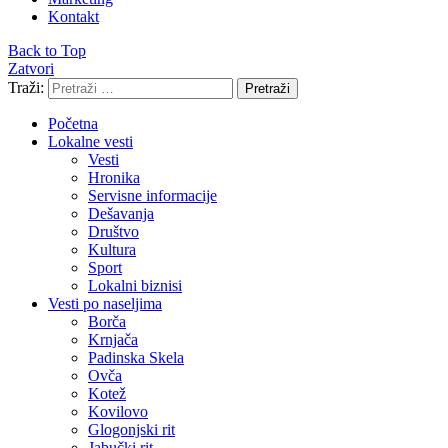
Kontakt
Back to Top
Zatvori
Traži:
Pretraži
Početna
Lokalne vesti
Vesti
Hronika
Servisne informacije
Dešavanja
Društvo
Kultura
Sport
Lokalni biznisi
Vesti po naseljima
Borča
Krnjača
Padinska Skela
Ovča
Kotež
Kovilovo
Glogonjski rit
Jabučki rit