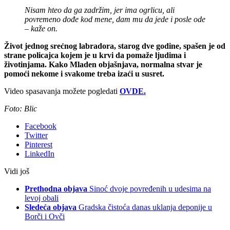
Nisam hteo da ga zadržim, jer ima ogrlicu, ali
povremeno dođe kod mene, dam mu da jede i posle ode
– kaže on.
Život jednog srećnog labradora, starog dve godine, spašen je od
strane policajca kojem je u krvi da pomaže ljudima i
životinjama. Kako Mladen objašnjava, normalna stvar je
pomoći nekome i svakome treba izaći u susret.
Video spasavanja možete pogledati
OVDE.
Foto: Blic
Facebook
Twitter
Pinterest
LinkedIn
Vidi još
Prethodna objava
Sinoć dvoje povređenih u udesima na
levoj obali
Sledeća objava
Gradska čistoća danas uklanja deponije u
Borči i Ovči