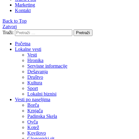
Marketing
Kontakt
Back to Top
Zatvori
Traži:
Pretraži
Početna
Lokalne vesti
Vesti
Hronika
Servisne informacije
Dešavanja
Društvo
Kultura
Sport
Lokalni biznisi
Vesti po naseljima
Borča
Krnjača
Padinska Skela
Ovča
Kotež
Kovilovo
Glogonjski rit