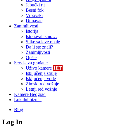
Jabučki rit
Besni fok
Vrbovski
Dunavac
Zanimljivosti
Istorija
Istraživali smo…
Slike sa leve obale
Da li ste znali?
Zanimljivosti
Opšte
Servisi za građane
Uživo kamere
HIT
Isključenja struje
Isključenja vode
Zimski red vožnje
Letnji red vožnje
Kamere Beograd
Lokalni biznisi
Blog
Log In