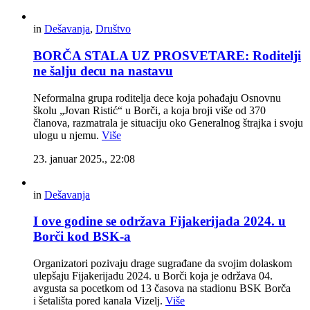
in
Dešavanja
,
Društvo
BORČA STALA UZ PROSVETARE: Roditelji
ne šalju decu na nastavu
Neformalna grupa roditelja dece koja pohađaju Osnovnu
školu „Jovan Ristić“ u Borči, a koja broji više od 370
članova, razmatrala je situaciju oko Generalnog štrajka i svoju
ulogu u njemu.
Više
23. januar 2025., 22:08
in
Dešavanja
I ove godine se održava Fijakerijada 2024. u
Borči kod BSK-a
Organizatori pozivaju drage sugrađane da svojim dolaskom
ulepšaju Fijakerijadu 2024. u Borči koja je održava 04.
avgusta sa pocetkom od 13 časova na stadionu BSK Borča
i šetališta pored kanala Vizelj.
Više