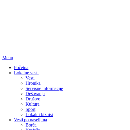
Menu
Početna
Lokalne vesti
Vesti
Hronika
Servisne informacije
Dešavanja
Društvo
Kultura
Sport
Lokalni biznisi
Vesti po naseljima
Borča