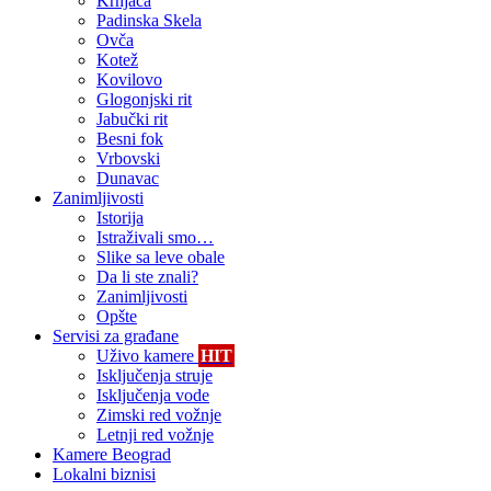
Krnjača
Padinska Skela
Ovča
Kotež
Kovilovo
Glogonjski rit
Jabučki rit
Besni fok
Vrbovski
Dunavac
Zanimljivosti
Istorija
Istraživali smo…
Slike sa leve obale
Da li ste znali?
Zanimljivosti
Opšte
Servisi za građane
Uživo kamere
HIT
Isključenja struje
Isključenja vode
Zimski red vožnje
Letnji red vožnje
Kamere Beograd
Lokalni biznisi