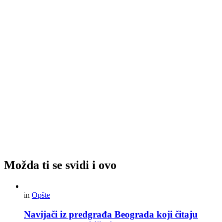
Možda ti se svidi i ovo
in
Opšte
Navijači iz predgrađa Beograda koji čitaju