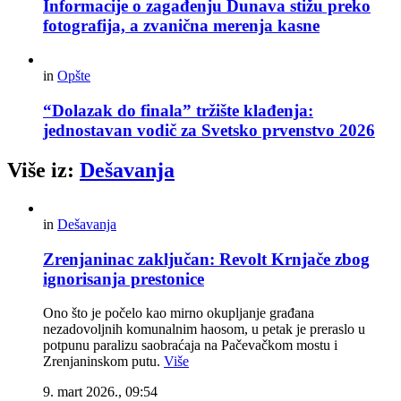
Informacije o zagađenju Dunava stižu preko
fotografija, a zvanična merenja kasne
in
Opšte
“Dolazak do finala” tržište klađenja:
jednostavan vodič za Svetsko prvenstvo 2026
Više iz:
Dešavanja
in
Dešavanja
Zrenjaninac zaključan: Revolt Krnjače zbog
ignorisanja prestonice
Ono što je počelo kao mirno okupljanje građana
nezadovoljnih komunalnim haosom, u petak je preraslo u
potpunu paralizu saobraćaja na Pačevačkom mostu i
Zrenjaninskom putu.
Više
9. mart 2026., 09:54