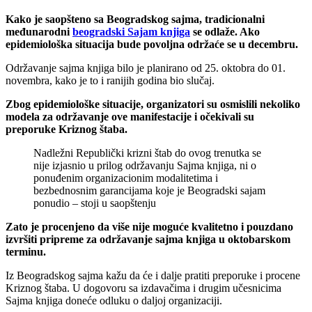
Kako je saopšteno sa Beogradskog sajma, tradicionalni
međunarodni
beogradski Sajam knjiga
se odlaže. Ako
epidemiološka situacija bude povoljna održaće se u decembru.
Održavanje sajma knjiga bilo je planirano od 25. oktobra do 01.
novembra, kako je to i ranijih godina bio slučaj.
Zbog epidemiološke situacije, organizatori su osmislili nekoliko
modela za održavanje ove manifestacije i očekivali su
preporuke Kriznog štaba.
Nadležni Republički krizni štab do ovog trenutka se
nije izjasnio u prilog održavanju Sajma knjiga, ni o
ponuđenim organizacionim modalitetima i
bezbednosnim garancijama koje je Beogradski sajam
ponudio – stoji u saopštenju
Zato je procenjeno da više nije moguće kvalitetno i pouzdano
izvršiti pripreme za održavanje sajma knjiga u oktobarskom
terminu.
Iz Beogradskog sajma kažu da će i dalje pratiti preporuke i procene
Kriznog štaba. U dogovoru sa izdavačima i drugim učesnicima
Sajma knjiga doneće odluku o daljoj organizaciji.