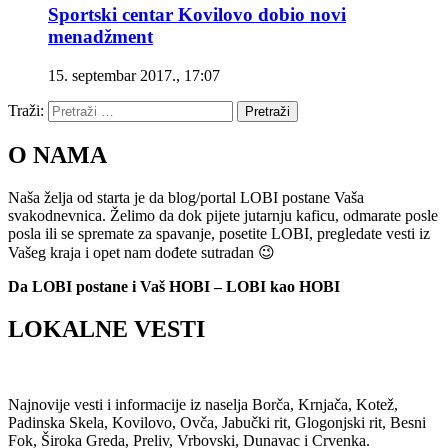
Sportski centar Kovilovo dobio novi
menadžment
15. septembar 2017., 17:07
Traži:
Pretraži
O NAMA
Naša želja od starta je da blog/portal LOBI postane Vaša
svakodnevnica. Želimo da dok pijete jutarnju kaficu, odmarate posle
posla ili se spremate za spavanje, posetite LOBI, pregledate vesti iz
Vašeg kraja i opet nam dođete sutradan 😉
Da LOBI postane i Vaš HOBI – LOBI kao HOBI
LOKALNE VESTI
Najnovije vesti i informacije iz naselja Borča, Krnjača, Kotež,
Padinska Skela, Kovilovo, Ovča, Jabučki rit, Glogonjski rit, Besni
Fok, Široka Greda, Preliv, Vrbovski, Dunavac i Crvenka.