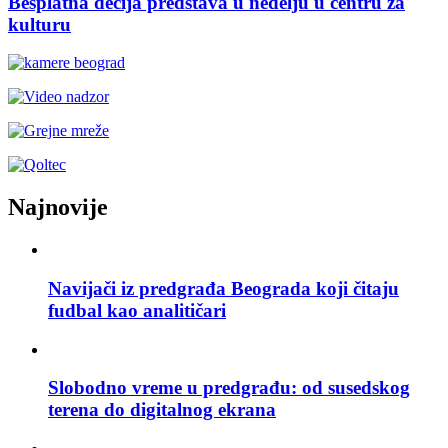
Besplatna dečija predstava u nedelju u centru za
kulturu
Najnovije
Navijači iz predgrađa Beograda koji čitaju
fudbal kao analitičari
Slobodno vreme u predgrađu: od susedskog
terena do digitalnog ekrana