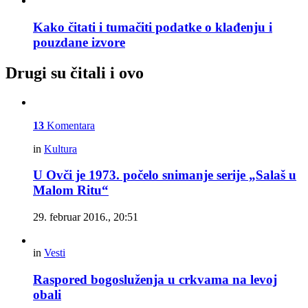
Kako čitati i tumačiti podatke o klađenju i
pouzdane izvore
Drugi su čitali i ovo
13
Komentara
in
Kultura
U Ovči je 1973. počelo snimanje serije „Salaš u
Malom Ritu“
29. februar 2016., 20:51
in
Vesti
Raspored bogosluženja u crkvama na levoj
obali