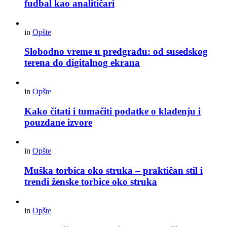
fudbal kao analitičari
in
Opšte
Slobodno vreme u predgrađu: od susedskog
terena do digitalnog ekrana
in
Opšte
Kako čitati i tumačiti podatke o klađenju i
pouzdane izvore
in
Opšte
Muška torbica oko struka – praktičan stil i
trendi ženske torbice oko struka
in
Opšte