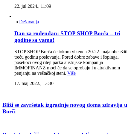
22. jul 2024., 11:09
in
Dešavanja
Dan za rođendan: STOP SHOP Borča – tri
godine sa vama!
STOP SHOP Borča će tokom vikenda 20-22. maja obeležiti
treću godinu poslovanja. Pored dobre zabave i šopinga,
posetioci ovog ritejl parka austrijske kompanija
IMMOFINANZ moći će da se oprobaju i u atraktivnom
penjanju na veštačkoj steni.
Više
17. maj 2022., 13:30
Bliži se završetak izgradnje novog doma zdravlja u
Borči