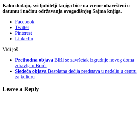
Kako dodaju, svi ljubitelji knjiga biće na vreme obavešteni o
datumu i načinu održavanja ovogodišnjeg Sajma knjiga.
Facebook
Twitter
Pinterest
LinkedIn
Vidi još
Prethodna objava
Bliži se završetak izgradnje novog doma
zdravlja u Borči
Sledeća objava
Besplatna dečija predstava u nedelju u centru
za kulturu
Leave a Reply