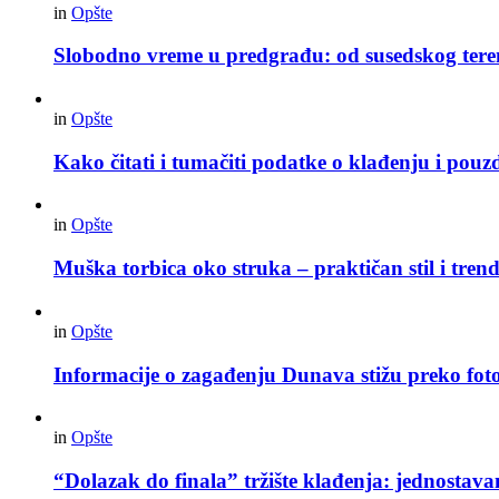
in
Opšte
Slobodno vreme u predgrađu: od susedskog tere
in
Opšte
Kako čitati i tumačiti podatke o klađenju i pouz
in
Opšte
Muška torbica oko struka – praktičan stil i trend
in
Opšte
Informacije o zagađenju Dunava stižu preko foto
in
Opšte
“Dolazak do finala” tržište klađenja: jednostav