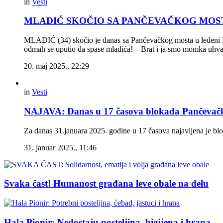
in
Vesti
MLADIĆ SKOČIO SA PANČEVAČKOG MOSTA Dvoji
MLADIĆ (34) skočio je danas sa Pančevačkog mosta u ledeni Dun
odmah se uputio da spase mladića! – Brat i ja smo momka uhvat
20. maj 2025., 22:29
in
Vesti
NAJAVA: Danas u 17 časova blokada Pančevač
Za danas 31.januara 2025. godine u 17 časova najavljena je 
31. januar 2025., 11:46
Svaka čast! Humanost građana leve obale na delu
Hala Pionir: Nedostaju posteljina, higijena i hrana.