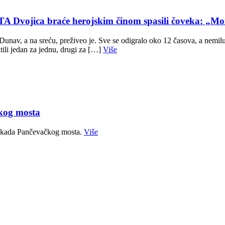
ca braće herojskim činom spasili čoveka: „Mom
av, a na sreću, preživeo je. Sve se odigralo oko 12 časova, a nemilu 
ili jedan za jednu, drugi za […]
Više
kog mosta
blokada Pančevačkog mosta.
Više