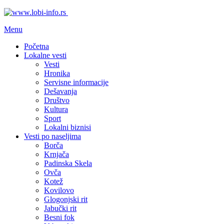
Menu
Početna
Lokalne vesti
Vesti
Hronika
Servisne informacije
Dešavanja
Društvo
Kultura
Sport
Lokalni biznisi
Vesti po naseljima
Borča
Krnjača
Padinska Skela
Ovča
Kotež
Kovilovo
Glogonjski rit
Jabučki rit
Besni fok