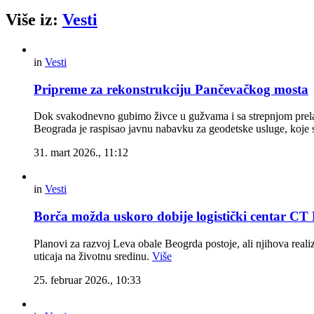
Više iz:
Vesti
in
Vesti
Pripreme za rekonstrukciju Pančevačkog mosta
Dok svakodnevno gubimo živce u gužvama i sa strepnjom prelaz
Beograda je raspisao javnu nabavku za geodetske usluge, koje s
31. mart 2026., 11:12
in
Vesti
Borča možda uskoro dobije logistički centar C
Planovi za razvoj Leva obale Beogrda postoje, ali njihova reali
uticaja na životnu sredinu.
Više
25. februar 2026., 10:33