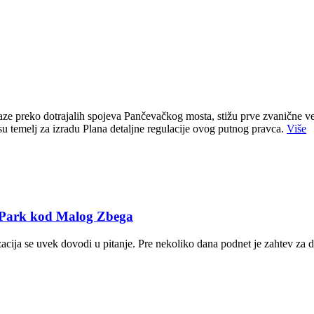
e preko dotrajalih spojeva Pančevačkog mosta, stižu prve zvanične ve
u temelj za izradu Plana detaljne regulacije ovog putnog pravca.
Više
T Park kod Malog Zbega
zacija se uvek dovodi u pitanje. Pre nekoliko dana podnet je zahtev za 