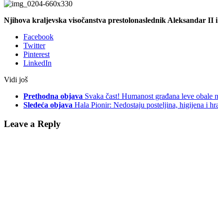
Njihova kraljevska visočanstva prestolonaslednik Aleksandar II i 
Facebook
Twitter
Pinterest
LinkedIn
Vidi još
Prethodna objava
Svaka čast! Humanost građana leve obale n
Sledeća objava
Hala Pionir: Nedostaju posteljina, higijena i hr
Leave a Reply