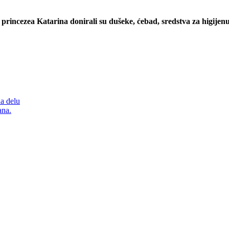
princezea Katarina donirali su dušeke, ćebad, sredstva za higijenu
a delu
ana.