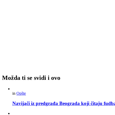
Možda ti se svidi i ovo
in
Opšte
Navijači iz predgrađa Beograda koji čitaju fudba