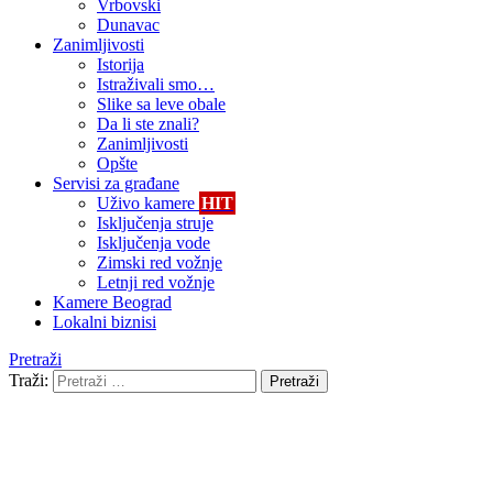
Vrbovski
Dunavac
Zanimljivosti
Istorija
Istraživali smo…
Slike sa leve obale
Da li ste znali?
Zanimljivosti
Opšte
Servisi za građane
Uživo kamere
HIT
Isključenja struje
Isključenja vode
Zimski red vožnje
Letnji red vožnje
Kamere Beograd
Lokalni biznisi
Pretraži
Traži:
Pretraži