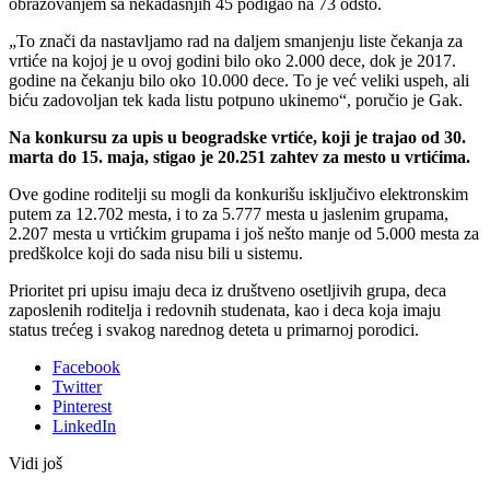
obrazovanjem sa nekadašnjih 45 podigao na 73 odsto.
„To znači da nastavljamo rad na daljem smanjenju liste čekanja za
vrtiće na kojoj je u ovoj godini bilo oko 2.000 dece, dok je 2017.
godine na čekanju bilo oko 10.000 dece. To je već veliki uspeh, ali
biću zadovoljan tek kada listu potpuno ukinemo“, poručio je Gak.
Na konkursu za upis u beogradske vrtiće, koji je trajao od 30.
marta do 15. maja, stigao je 20.251 zahtev za mesto u vrtićima.
Ove godine roditelji su mogli da konkurišu isključivo elektronskim
putem za 12.702 mesta, i to za 5.777 mesta u jaslenim grupama,
2.207 mesta u vrtićkim grupama i još nešto manje od 5.000 mesta za
predškolce koji do sada nisu bili u sistemu.
Prioritet pri upisu imaju deca iz društveno osetljivih grupa, deca
zaposlenih roditelja i redovnih studenata, kao i deca koja imaju
status trećeg i svakog narednog deteta u primarnoj porodici.
Facebook
Twitter
Pinterest
LinkedIn
Vidi još