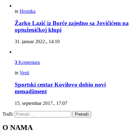
in
Hronika
Žarko Lazić iz Borče zajedno sa Jovičićem na
optuženičkoj klupi
31. januar 2022., 14:10
3
Komentara
in
Vesti
Sportski centar Kovilovo dobio novi
menadžment
15. septembar 2017., 17:07
Traži:
Pretraži
O NAMA