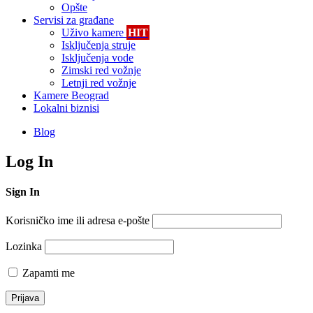
Opšte
Servisi za građane
Uživo kamere
HIT
Isključenja struje
Isključenja vode
Zimski red vožnje
Letnji red vožnje
Kamere Beograd
Lokalni biznisi
Blog
Log In
Sign In
Korisničko ime ili adresa e-pošte
Lozinka
Zapamti me