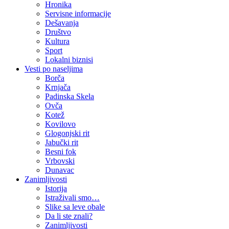
Hronika
Servisne informacije
Dešavanja
Društvo
Kultura
Sport
Lokalni biznisi
Vesti po naseljima
Borča
Krnjača
Padinska Skela
Ovča
Kotež
Kovilovo
Glogonjski rit
Jabučki rit
Besni fok
Vrbovski
Dunavac
Zanimljivosti
Istorija
Istraživali smo…
Slike sa leve obale
Da li ste znali?
Zanimljivosti