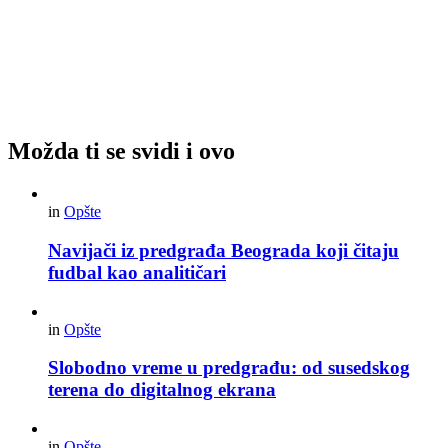
Možda ti se svidi i ovo
in
Opšte
Navijači iz predgrađa Beograda koji čitaju
fudbal kao analitičari
in
Opšte
Slobodno vreme u predgrađu: od susedskog
terena do digitalnog ekrana
in
Opšte