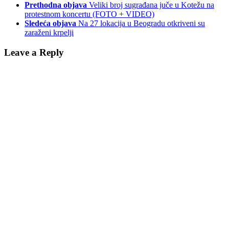
Prethodna objava
Veliki broj sugrađana juče u Kotežu na
protestnom koncertu (FOTO + VIDEO)
Sledeća objava
Na 27 lokacija u Beogradu otkriveni su
zaraženi krpelji
Leave a Reply