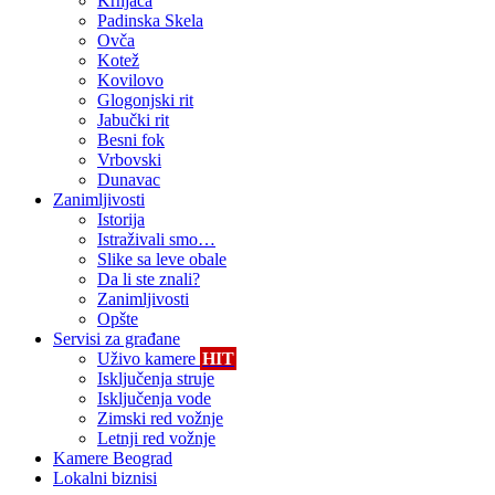
Krnjača
Padinska Skela
Ovča
Kotež
Kovilovo
Glogonjski rit
Jabučki rit
Besni fok
Vrbovski
Dunavac
Zanimljivosti
Istorija
Istraživali smo…
Slike sa leve obale
Da li ste znali?
Zanimljivosti
Opšte
Servisi za građane
Uživo kamere
HIT
Isključenja struje
Isključenja vode
Zimski red vožnje
Letnji red vožnje
Kamere Beograd
Lokalni biznisi