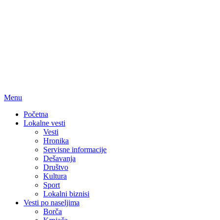
Menu
Početna
Lokalne vesti
Vesti
Hronika
Servisne informacije
Dešavanja
Društvo
Kultura
Sport
Lokalni biznisi
Vesti po naseljima
Borča