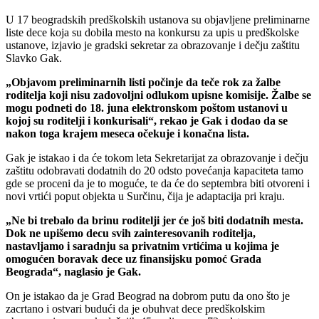
U 17 beogradskih predškolskih ustanova su objavljene preliminarne
liste dece koja su dobila mesto na konkursu za upis u predškolske
ustanove, izjavio je gradski sekretar za obrazovanje i dečju zaštitu
Slavko Gak.
„Objavom preliminarnih listi počinje da teče rok za žalbe
roditelja koji nisu zadovoljni odlukom upisne komisije. Žalbe se
mogu podneti do 18. juna elektronskom poštom ustanovi u
kojoj su roditelji i konkurisali“, rekao je Gak i dodao da se
nakon toga krajem meseca očekuje i konačna lista.
Gak je istakao i da će tokom leta Sekretarijat za obrazovanje i dečju
zaštitu odobravati dodatnih do 20 odsto povećanja kapaciteta tamo
gde se proceni da je to moguće, te da će do septembra biti otvoreni i
novi vrtići poput objekta u Surčinu, čija je adaptacija pri kraju.
„Ne bi trebalo da brinu roditelji jer će još biti dodatnih mesta.
Dok ne upišemo decu svih zainteresovanih roditelja,
nastavljamo i saradnju sa privatnim vrtićima u kojima je
omogućen boravak dece uz finansijsku pomoć Grada
Beograda“, naglasio je Gak.
On je istakao da je Grad Beograd na dobrom putu da ono što je
zacrtano i ostvari budući da je obuhvat dece predškolskim