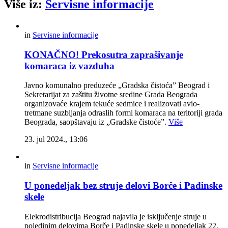
Više iz:
Servisne informacije
in
Servisne informacije
KONAČNO! Prekosutra zaprašivanje
komaraca iz vazduha
Javno komunalno preduzeće „Gradska čistoća” Beograd i
Sekretarijat za zaštitu životne sredine Grada Beograda
organizovaće krajem tekuće sedmice i realizovati avio-
tretmane suzbijanja odraslih formi komaraca na teritoriji grada
Beograda, saopštavaju iz „Gradske čistoće”.
Više
23. jul 2024., 13:06
in
Servisne informacije
U ponedeljak bez struje delovi Borče i Padinske
skele
Elekrodistribucija Beograd najavila je isključenje struje u
pojedinim delovima Borče i Padinske skele u ponedeljak 22.