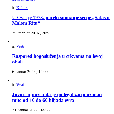
in
Kultura
U Ovči je 1973. počelo snimanje serije „Salaš u
Malom Ritu“
29. februar 2016., 20:51
in
Vesti
Raspored bogosluženja u crkvama na levoj
obali
6. januar 2023., 12:00
in
Vesti
Jovičić optužen da je po legalizaciji uzimao
mito od 10 do 60 hiljada evra
21. januar 2022., 14:33