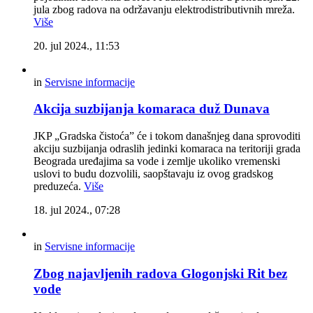
jula zbog radova na održavanju elektrodistributivnih mreža.
Više
20. jul 2024., 11:53
in
Servisne informacije
Akcija suzbijanja komaraca duž Dunava
JKP „Gradska čistoća” će i tokom današnjeg dana sprovoditi
akciju suzbijanja odraslih jedinki komaraca na teritoriji grada
Beograda uređajima sa vode i zemlje ukoliko vremenski
uslovi to budu dozvolili, saopštavaju iz ovog gradskog
preduzeća.
Više
18. jul 2024., 07:28
in
Servisne informacije
Zbog najavljenih radova Glogonjski Rit bez
vode