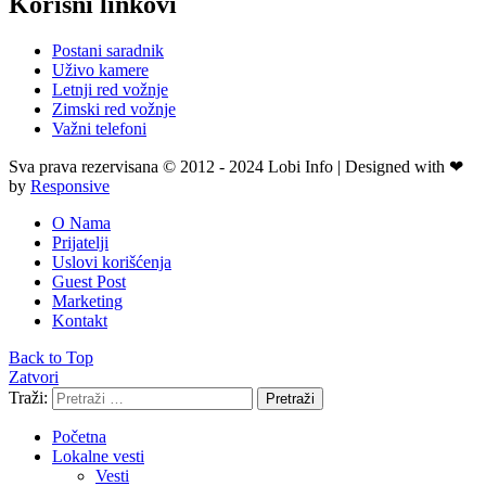
Korisni linkovi
Postani saradnik
Uživo kamere
Letnji red vožnje
Zimski red vožnje
Važni telefoni
Sva prava rezervisana © 2012 - 2024 Lobi Info | Designed with ❤
by
Responsive
O Nama
Prijatelji
Uslovi korišćenja
Guest Post
Marketing
Kontakt
Back to Top
Zatvori
Traži:
Pretraži
Početna
Lokalne vesti
Vesti