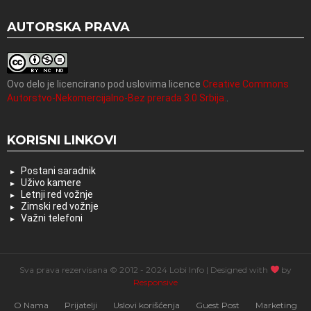
AUTORSKA PRAVA
Ovo delo je licencirano pod uslovima licence
Creative Commons
Autorstvo-Nekomercijalno-Bez prerada 3.0 Srbija.
.
KORISNI LINKOVI
Postani saradnik
Uživo kamere
Letnji red vožnje
Zimski red vožnje
Važni telefoni
Sva prava rezervisana © 2012 - 2024 Lobi Info | Designed with
by
Responsive
O Nama
Prijatelji
Uslovi korišćenja
Guest Post
Marketing