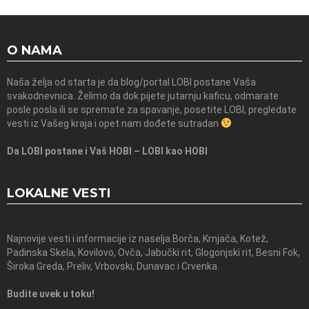
O NAMA
Naša želja od starta je da blog/portal LOBI postane Vaša
svakodnevnica. Želimo da dok pijete jutarnju kaficu, odmarate
posle posla ili se spremate za spavanje, posetite LOBI, pregledate
vesti iz Vašeg kraja i opet nam dođete sutradan
Da LOBI postane i Vaš HOBI – LOBI kao HOBI
LOKALNE VESTI
Najnovije vesti i informacije iz naselja Borča, Krnjača, Kotež,
Padinska Skela, Kovilovo, Ovča, Jabučki rit, Glogonjski rit, Besni Fok,
Široka Greda, Preliv, Vrbovski, Dunavac i Crvenka.
Budite uvek u toku!