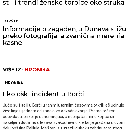
stil i trendi ženske torbice oko struka
OPŠTE
Informacije o zagađenju Dunava stižu
preko fotografija, a zvanična merenja
kasne
VIŠE IZ:
HRONIKA
HRONIKA
Ekološki incident u Borči
Juče su žitelji u Borči u ranim jutarnjim časovima otkrili leš uginule
životinje u jednom od kanala za odvodnjavanje. Prema rečima
očevidaca, prizor je uznemirujući, a neprijatan miris koji se širi
naseljem dodatno otežava svakodnevno kretanje građana u ovom
delu opštine Palilula. Meštani su izrazili duboku zabrinutost zbog