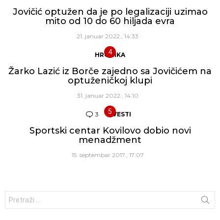
Jovičić optužen da je po legalizaciji uzimao
mito od 10 do 60 hiljada evra
21. januar 2022., 14:33
HRONIKA
Žarko Lazić iz Borče zajedno sa Jovičićem na
optuženičkoj klupi
31. januar 2022., 14:10
3
Komentara
VESTI
Sportski centar Kovilovo dobio novi
menadžment
15. septembar 2017., 17:07
Traži: