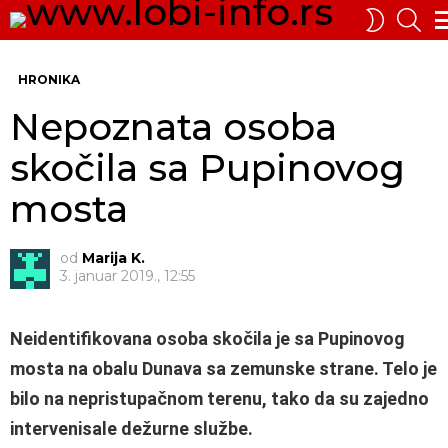
PRE
SWITCH
SKIN
Me
HRONIKA
Nepoznata osoba
skočila sa Pupinovog
mosta
od
Marija K.
3. januar 2019., 12:55
Neidentifikovana osoba skočila je sa Pupinovog
mosta na obalu Dunava sa zemunske strane. Telo je
bilo na nepristupačnom terenu, tako da su zajedno
intervenisale dežurne službe.