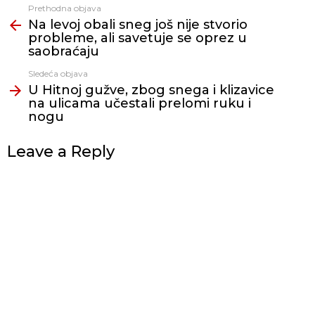
Prethodna objava
Vidi
Na levoj obali sneg još nije stvorio
još
probleme, ali savetuje se oprez u
saobraćaju
Sledeća objava
U Hitnoj gužve, zbog snega i klizavice
na ulicama učestali prelomi ruku i
nogu
Leave a Reply