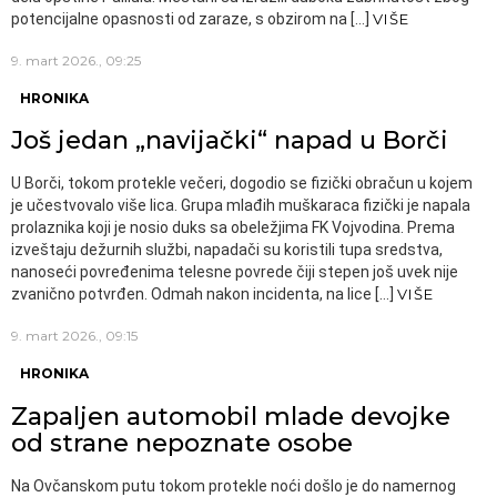
potencijalne opasnosti od zaraze, s obzirom na […]
VIŠE
9. mart 2026., 09:25
HRONIKA
Još jedan „navijački“ napad u Borči
U Borči, tokom protekle večeri, dogodio se fizički obračun u kojem
je učestvovalo više lica. Grupa mlađih muškaraca fizički je napala
prolaznika koji je nosio duks sa obeležjima FK Vojvodina. Prema
izveštaju dežurnih službi, napadači su koristili tupa sredstva,
nanoseći povređenima telesne povrede čiji stepen još uvek nije
zvanično potvrđen. Odmah nakon incidenta, na lice […]
VIŠE
9. mart 2026., 09:15
HRONIKA
Zapaljen automobil mlade devojke
od strane nepoznate osobe
Na Ovčanskom putu tokom protekle noći došlo je do namernog