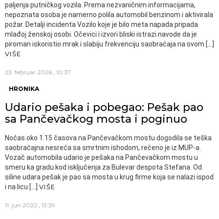
paljenja putničkog vozila. Prema nezvaničnim informacijama,
nepoznata osoba je namerno polila automobil benzinom i aktivirala
požar. Detalji incidenta Vozilo koje je bilo meta napada pripada
mlađoj ženskoj osobi. Očevici i izvori bliski istrazi navode da je
piroman iskoristio mrak i slabiju frekvenciju saobraćaja na ovom […]
VIŠE
23. februar 2026., 10:37
HRONIKA
Udario pešaka i pobegao: Pešak pao
sa Pančevačkog mosta i poginuo
Noćas oko 1.15 časova na Pančevačkom mostu dogodila se teška
saobraćajna nesreća sa smrtnim ishodom, rečeno je iz MUP-a.
Vozač automobila udario je pešaka na Pančevačkom mostu u
smeru ka gradu kod isključenja za Bulevar despota Stefana. Od
siline udara pešak je pao sa mosta u krug firme koja se nalazi ispod
i na licu […]
VIŠE
11. jun 2022., 13:39