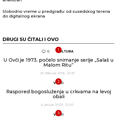
Slobodno vreme u predgrađu: od susedskog terena
do digitalnog ekrana
DRUGI SU ČITALI I OVO
13
Komentara
KULTURA
U Ovči je 1973. počelo snimanje serije „Salaš u
Malom Ritu“
29. februar 2016., 20:51
VESTI
Raspored bogosluženja u crkvama na levoj
obali
6. januar 2023., 12:00
VESTI