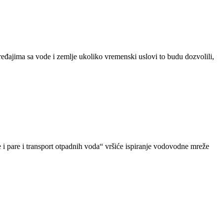
ređajima sa vode i zemlje ukoliko vremenski uslovi to budu dozvolili,
 pare i transport otpadnih voda“ vršiće ispiranje vodovodne mreže