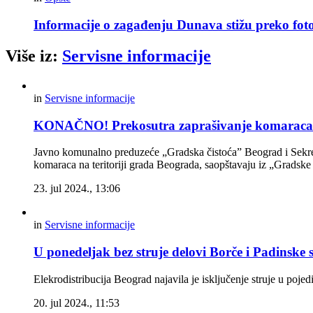
Informacije o zagađenju Dunava stižu preko foto
Više iz:
Servisne informacije
in
Servisne informacije
KONAČNO! Prekosutra zaprašivanje komaraca 
Javno komunalno preduzeće „Gradska čistoća” Beograd i Sekretar
komaraca na teritoriji grada Beograda, saopštavaju iz „Gradske
23. jul 2024., 13:06
in
Servisne informacije
U ponedeljak bez struje delovi Borče i Padinske 
Elekrodistribucija Beograd najavila je isključenje struje u poj
20. jul 2024., 11:53