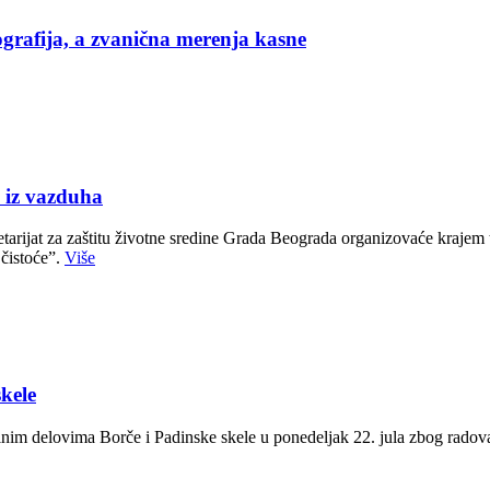
grafija, a zvanična merenja kasne
iz vazduha
ijat za zaštitu životne sredine Grada Beograda organizovaće krajem te
 čistoće”.
Više
skele
edinim delovima Borče i Padinske skele u ponedeljak 22. jula zbog radov