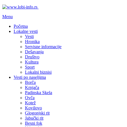
Menu
Početna
Lokalne vesti
Vesti
Hronika
Servisne informacije
Dešavanja
Društvo
Kultura
Sport
Lokalni biznisi
Vesti po naseljima
Borča
Krnjača
Padinska Skela
Ovča
Kotež
Kovilovo
Glogonjski rit
Jabučki rit
Besni fok