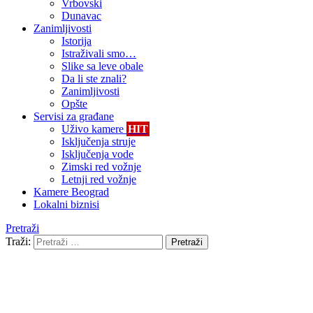
Vrbovski
Dunavac
Zanimljivosti
Istorija
Istraživali smo…
Slike sa leve obale
Da li ste znali?
Zanimljivosti
Opšte
Servisi za građane
Uživo kamere
HIT
Isključenja struje
Isključenja vode
Zimski red vožnje
Letnji red vožnje
Kamere Beograd
Lokalni biznisi
Pretraži
Traži:
Pretraži