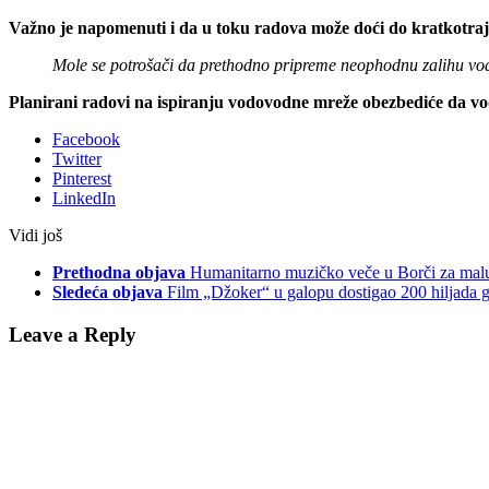
Važno je napomenuti i da u toku radova može doći do kratkotrajno
Mole se potrošači da prethodno pripreme neophodnu zalihu vod
Planirani radovi na ispiranju vodovodne mreže obezbediće da vo
Facebook
Twitter
Pinterest
LinkedIn
Vidi još
Prethodna objava
Humanitarno muzičko veče u Borči za mal
Sledeća objava
Film „Džoker“ u galopu dostigao 200 hiljada g
Leave a Reply