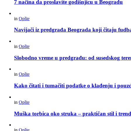
7 načina da proslavite godišnjicu u Beogradu
in
Opšte
Navijači iz predgrađa Beograda koji čitaju fudba
in
Opšte
Slobodno vreme u predgrađu: od susedskog tere
in
Opšte
Kako čitati i tumačiti podatke o klađenju i pouz
in
Opšte
Muška torbica oko struka – praktičan stil i trend
in
Opšte