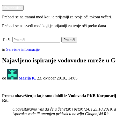
Switch skin
Prebaci se na tramni mod koji je prijatniji za tvoje oči tokom večeri.
Prebaci se na svetli mod koji je prijatniji za tvoje oči preko dana.
Pretraži
Traži:
Pretraži
Menu
in
Servisne informacije
Najavljeno ispiranje vodovodne mreže u 
od
Marija K.
23. oktobar 2019., 14:05
Prema obaveštenju koje smo dobili iz Vodovoda PKB Korporacije, 
Rit.
Obaveštavamo Vas da će u četvrtak i petak (24. i 25.10.2019. 
isporuka vode ili umanjen pritisak u naselju Glogonjski Rit.