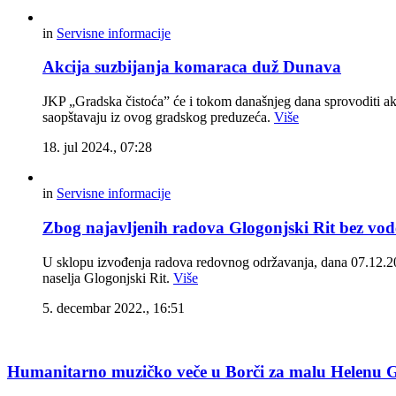
in
Servisne informacije
Akcija suzbijanja komaraca duž Dunava
JKP „Gradska čistoća” će i tokom današnjeg dana sprovoditi akci
saopštavaju iz ovog gradskog preduzeća.
Više
18. jul 2024., 07:28
in
Servisne informacije
Zbog najavljenih radova Glogonjski Rit bez vod
U sklopu izvođenja radova redovnog održavanja, dana 07.12.202
naselja Glogonjski Rit.
Više
5. decembar 2022., 16:51
Humanitarno muzičko veče u Borči za malu Helenu 