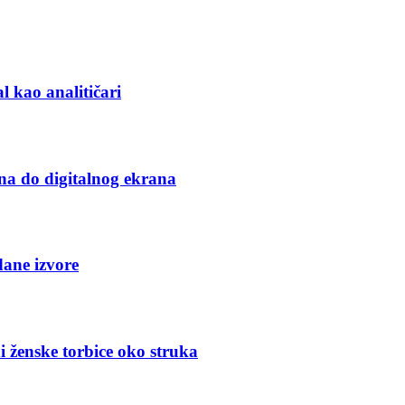
l kao analitičari
na do digitalnog ekrana
dane izvore
i ženske torbice oko struka