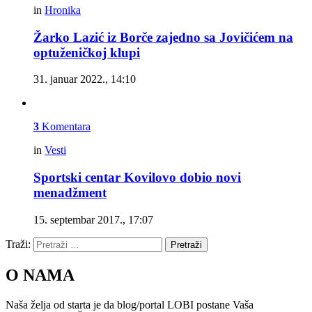
in
Hronika
Žarko Lazić iz Borče zajedno sa Jovičićem na
optuženičkoj klupi
31. januar 2022., 14:10
3
Komentara
in
Vesti
Sportski centar Kovilovo dobio novi
menadžment
15. septembar 2017., 17:07
Traži:
Pretraži
O NAMA
Naša želja od starta je da blog/portal LOBI postane Vaša