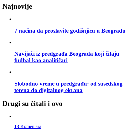
Najnovije
7 načina da proslavite godišnjicu u Beogradu
Navijači iz predgrađa Beograda koji čitaju
fudbal kao analitičari
Slobodno vreme u predgrađu: od susedskog
terena do digitalnog ekrana
Drugi su čitali i ovo
13
Komentara