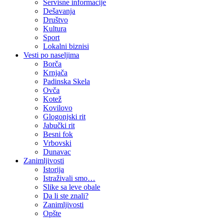
Servisne informacije
Dešavanja
Društvo
Kultura
Sport
Lokalni biznisi
Vesti po naseljima
Borča
Krnjača
Padinska Skela
Ovča
Kotež
Kovilovo
Glogonjski rit
Jabučki rit
Besni fok
Vrbovski
Dunavac
Zanimljivosti
Istorija
Istraživali smo…
Slike sa leve obale
Da li ste znali?
Zanimljivosti
Opšte