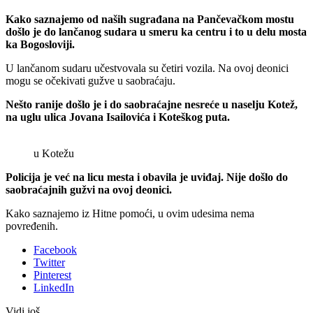
Kako saznajemo od naših sugrađana na Pančevačkom mostu
došlo je do lančanog sudara u smeru ka centru i to u delu mosta
ka Bogosloviji.
U lančanom sudaru učestvovala su četiri vozila. Na ovoj deonici
mogu se očekivati gužve u saobraćaju.
Nešto ranije došlo je i do saobraćajne nesreće u naselju Kotež,
na uglu ulica Jovana Isailovića i Koteškog puta.
u Kotežu
Policija je već na licu mesta i obavila je uviđaj. Nije došlo do
saobraćajnih gužvi na ovoj deonici.
Kako saznajemo iz Hitne pomoći, u ovim udesima nema
povređenih.
Facebook
Twitter
Pinterest
LinkedIn
Vidi još