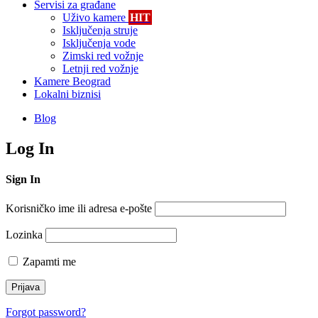
Servisi za građane
Uživo kamere
HIT
Isključenja struje
Isključenja vode
Zimski red vožnje
Letnji red vožnje
Kamere Beograd
Lokalni biznisi
Blog
Log In
Sign In
Korisničko ime ili adresa e-pošte
Lozinka
Zapamti me
Forgot password?