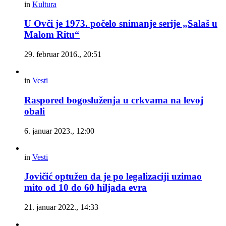
in
Kultura
U Ovči je 1973. počelo snimanje serije „Salaš u
Malom Ritu“
29. februar 2016., 20:51
in
Vesti
Raspored bogosluženja u crkvama na levoj
obali
6. januar 2023., 12:00
in
Vesti
Jovičić optužen da je po legalizaciji uzimao
mito od 10 do 60 hiljada evra
21. januar 2022., 14:33