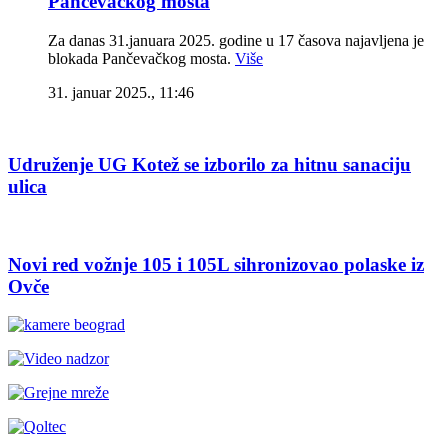
Pančevačkog mosta
Za danas 31.januara 2025. godine u 17 časova najavljena je
blokada Pančevačkog mosta.
Više
31. januar 2025., 11:46
Udruženje UG Kotež se izborilo za hitnu sanaciju
ulica
Novi red vožnje 105 i 105L sihronizovao polaske iz
Ovče