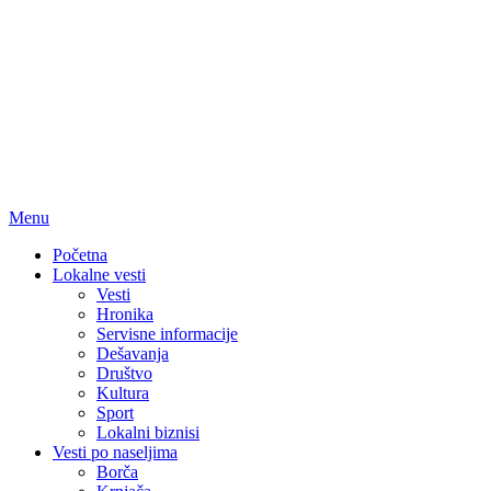
Menu
Početna
Lokalne vesti
Vesti
Hronika
Servisne informacije
Dešavanja
Društvo
Kultura
Sport
Lokalni biznisi
Vesti po naseljima
Borča