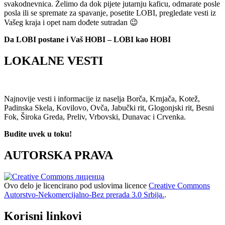
svakodnevnica. Želimo da dok pijete jutarnju kaficu, odmarate posle
posla ili se spremate za spavanje, posetite LOBI, pregledate vesti iz
Vašeg kraja i opet nam dođete sutradan 😉
Da LOBI postane i Vaš HOBI – LOBI kao HOBI
LOKALNE VESTI
Najnovije vesti i informacije iz naselja Borča, Krnjača, Kotež,
Padinska Skela, Kovilovo, Ovča, Jabučki rit, Glogonjski rit, Besni
Fok, Široka Greda, Preliv, Vrbovski, Dunavac i Crvenka.
Budite uvek u toku!
AUTORSKA PRAVA
Ovo delo je licencirano pod uslovima licence
Creative Commons
Autorstvo-Nekomercijalno-Bez prerada 3.0 Srbija.
.
Korisni linkovi