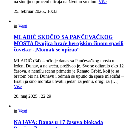
na studiju o proceni uticaja na životnu sredinu.
Više
25. februar 2026., 10:33
in
Vesti
MLADIĆ SKOČIO SA PANČEVAČKOG
MOSTA Dvojica braće herojskim činom spasili
čoveka: „Momak se opirao“
MLADIĆ (34) skočio je danas sa Pančevačkog mosta u
ledeni Dunav, a na sreću, preživeo je. Sve se odigralo oko 12
časova, a nemilu scenu primetio je Renato Grbić, koji je sa
bratom bio na Dunavu i odmah se uputio da spase mladića! –
Brat i ja smo momka uhvatili jedan za jednu, drugi za […]
Više
20. maj 2025., 22:29
in
Vesti
NAJAVA: Danas u 17 časova blokada