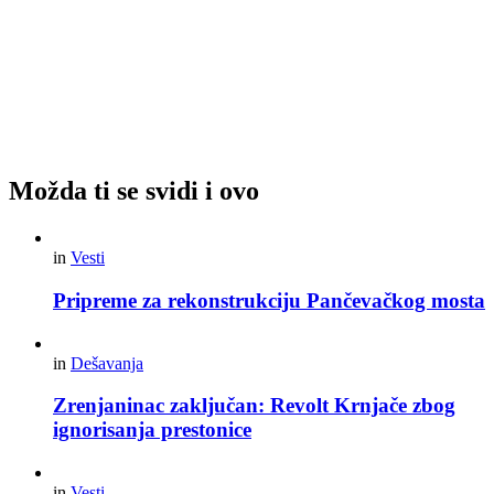
Možda ti se svidi i ovo
in
Vesti
Pripreme za rekonstrukciju Pančevačkog mosta
in
Dešavanja
Zrenjaninac zaključan: Revolt Krnjače zbog
ignorisanja prestonice
in
Vesti