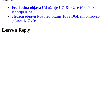
Prethodna objava
Udruženje UG Kotež se izborilo za hitnu
sanaciju ulica
Sledeća objava
Novi red vožnje 105 i 105L sihronizovao
polaske iz Ovče
Leave a Reply