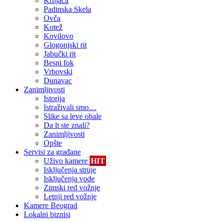
Krnjača
Padinska Skela
Ovča
Kotež
Kovilovo
Glogonjski rit
Jabučki rit
Besni fok
Vrbovski
Dunavac
Zanimljivosti
Istorija
Istraživali smo…
Slike sa leve obale
Da li ste znali?
Zanimljivosti
Opšte
Servisi za građane
Uživo kamere
HIT
Isključenja struje
Isključenja vode
Zimski red vožnje
Letnji red vožnje
Kamere Beograd
Lokalni biznisi