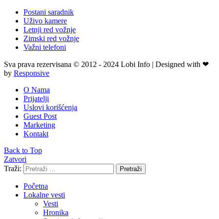
Postani saradnik
Uživo kamere
Letnji red vožnje
Zimski red vožnje
Važni telefoni
Sva prava rezervisana © 2012 - 2024 Lobi Info | Designed with ❤
by
Responsive
O Nama
Prijatelji
Uslovi korišćenja
Guest Post
Marketing
Kontakt
Back to Top
Zatvori
Traži:
Pretraži
Početna
Lokalne vesti
Vesti
Hronika