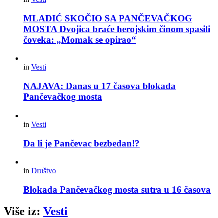
MLADIĆ SKOČIO SA PANČEVAČKOG
MOSTA Dvojica braće herojskim činom spasili
čoveka: „Momak se opirao“
in
Vesti
NAJAVA: Danas u 17 časova blokada
Pančevačkog mosta
in
Vesti
Da li je Pančevac bezbedan!?
in
Društvo
Blokada Pančevačkog mosta sutra u 16 časova
Više iz:
Vesti