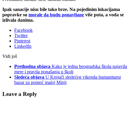
Ipak sanacije nisu bile tako brze. Na pojedinim lokacijama
popravke su
morale da budu ponavljane
više puta, a voda se
izlivala danima.
Facebook
Twitter
Pinterest
LinkedIn
Vidi još
Prethodna objava
Kako je jedna beogradska škola najavila
mere i pravila ponašanja u školi
Sledeća objava
U Krnjači sledećeg vikenda humanitarni
bazar za pomoć maloj Minji
Leave a Reply