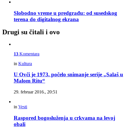
Slobodno vreme u predgrađu: od susedskog
terena do digitalnog ekrana
Drugi su čitali i ovo
13
Komentara
in
Kultura
U Ovči je 1973. počelo snimanje serije „Salaš u
Malom Ritu“
29. februar 2016., 20:51
in
Vesti
Raspored bogosluženja u crkvama na levoj
obali