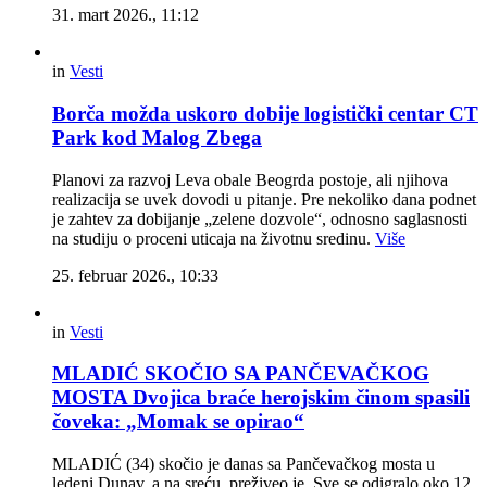
31. mart 2026., 11:12
in
Vesti
Borča možda uskoro dobije logistički centar CT
Park kod Malog Zbega
Planovi za razvoj Leva obale Beogrda postoje, ali njihova
realizacija se uvek dovodi u pitanje. Pre nekoliko dana podnet
je zahtev za dobijanje „zelene dozvole“, odnosno saglasnosti
na studiju o proceni uticaja na životnu sredinu.
Više
25. februar 2026., 10:33
in
Vesti
MLADIĆ SKOČIO SA PANČEVAČKOG
MOSTA Dvojica braće herojskim činom spasili
čoveka: „Momak se opirao“
MLADIĆ (34) skočio je danas sa Pančevačkog mosta u
ledeni Dunav, a na sreću, preživeo je. Sve se odigralo oko 12