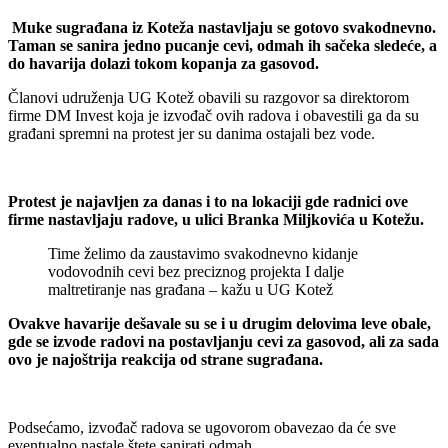
Muke sugrađana iz Koteža nastavljaju se gotovo svakodnevno.
Taman se sanira jedno pucanje cevi, odmah ih sačeka sledeće, a
do havarija dolazi tokom kopanja za gasovod.
Članovi udruženja UG Kotež obavili su razgovor sa direktorom
firme DM Invest koja je izvođač ovih radova i obavestili ga da su
građani spremni na protest jer su danima ostajali bez vode.
Protest je najavljen za danas i to na lokaciji gde radnici ove
firme nastavljaju radove, u ulici Branka Miljkovića u Kotežu.
Time želimo da zaustavimo svakodnevno kidanje
vodovodnih cevi bez preciznog projekta I dalje
maltretiranje nas građana – kažu u UG Kotež
Ovakve havarije dešavale su se i u drugim delovima leve obale,
gde se izvode radovi na postavljanju cevi za gasovod, ali za sada
ovo je najoštrija reakcija od strane sugrađana.
Podsećamo, izvođač radova se ugovorom obavezao da će sve
eventualno nastale štete sanirati odmah.