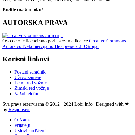
Budite uvek u toku!
AUTORSKA PRAVA
Ovo delo je licencirano pod uslovima licence
Creative Commons
Autorstvo-Nekomercijalno-Bez prerada 3.0 Srbija.
.
Korisni linkovi
Postani saradnik
Uživo kamere
Letnji red vožnje
Zimski red vožnje
Važni telefoni
Sva prava rezervisana © 2012 - 2024 Lobi Info | Designed with ❤
by
Responsive
O Nama
Prijatelji
Uslovi korišćenja