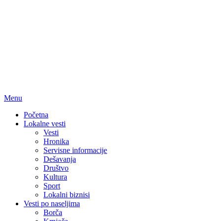
Menu
Početna
Lokalne vesti
Vesti
Hronika
Servisne informacije
Dešavanja
Društvo
Kultura
Sport
Lokalni biznisi
Vesti po naseljima
Borča