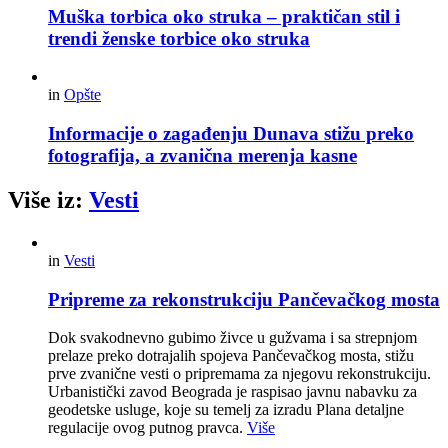
Muška torbica oko struka – praktičan stil i
trendi ženske torbice oko struka
in
Opšte
Informacije o zagađenju Dunava stižu preko
fotografija, a zvanična merenja kasne
Više iz:
Vesti
in
Vesti
Pripreme za rekonstrukciju Pančevačkog mosta
Dok svakodnevno gubimo živce u gužvama i sa strepnjom
prelaze preko dotrajalih spojeva Pančevačkog mosta, stižu
prve zvanične vesti o pripremama za njegovu rekonstrukciju.
Urbanistički zavod Beograda je raspisao javnu nabavku za
geodetske usluge, koje su temelj za izradu Plana detaljne
regulacije ovog putnog pravca.
Više