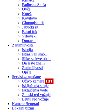
Krnjača
Padinska Skela
Ovča
Kotež
Kovilovo
Glogonjski rit
Jabučki rit
Besni fok
Vrbovski
Dunavac
Zanimljivosti
Istorija
Istraživali smo…
Slike sa leve obale
Da li ste znali?
Zanimljivosti
Opšte
Servisi za građane
Uživo kamere
HIT
Isključenja struje
Isključenja vode
Zimski red vožnje
Letnji red vožnje
Kamere Beograd
Lokalni biznisi