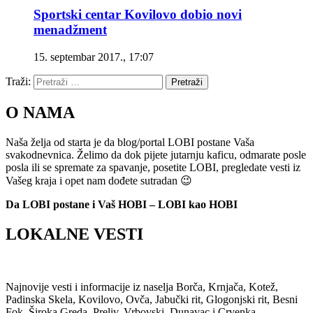
Sportski centar Kovilovo dobio novi
menadžment
15. septembar 2017., 17:07
Traži:
Pretraži
O NAMA
Naša želja od starta je da blog/portal LOBI postane Vaša
svakodnevnica. Želimo da dok pijete jutarnju kaficu, odmarate posle
posla ili se spremate za spavanje, posetite LOBI, pregledate vesti iz
Vašeg kraja i opet nam dođete sutradan 😉
Da LOBI postane i Vaš HOBI – LOBI kao HOBI
LOKALNE VESTI
Najnovije vesti i informacije iz naselja Borča, Krnjača, Kotež,
Padinska Skela, Kovilovo, Ovča, Jabučki rit, Glogonjski rit, Besni
Fok, Široka Greda, Preliv, Vrbovski, Dunavac i Crvenka.