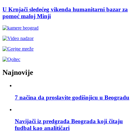
U Krnjači sledećeg vikenda humanitarni bazar za
pomoć maloj Minji
Najnovije
7 načina da proslavite godišnjicu u Beogradu
Navijači iz predgrađa Beograda koji čitaju
fudbal kao analitičari