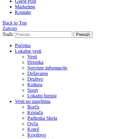
Guest Post
Marketing
Kontakt
Back to Top
Zatvori
Traži:
Pretraži
Početna
Lokalne vesti
Vesti
Hronika
Servisne informacije
Dešavanja
Društvo
Kultura
Sport
Lokalni biznisi
Vesti po naseljima
Borča
Krnjača
Padinska Skela
Ovča
Kotež
Kovilovo