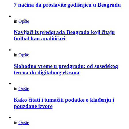
7 načina da proslavite godišnjicu u Beogradu
in
Opšte
Navijači iz predgrađa Beograda koji čitaju
fudbal kao analitičari
in
Opšte
Slobodno vreme u predgrađu: od susedskog
terena do digitalnog ekrana
in
Opšte
Kako čitati i tumačiti podatke o klađenju i
pouzdane izvore
in
Opšte