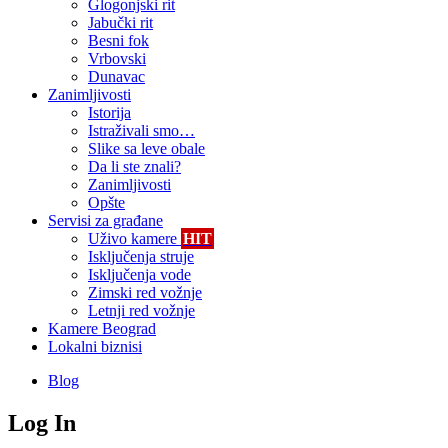
Glogonjski rit
Jabučki rit
Besni fok
Vrbovski
Dunavac
Zanimljivosti
Istorija
Istraživali smo…
Slike sa leve obale
Da li ste znali?
Zanimljivosti
Opšte
Servisi za građane
Uživo kamere
HIT
Isključenja struje
Isključenja vode
Zimski red vožnje
Letnji red vožnje
Kamere Beograd
Lokalni biznisi
Blog
Log In