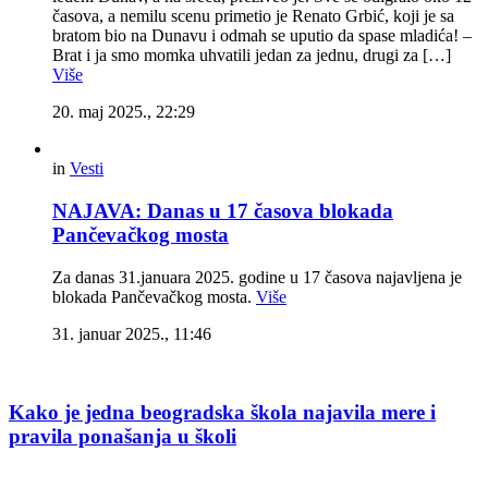
časova, a nemilu scenu primetio je Renato Grbić, koji je sa
bratom bio na Dunavu i odmah se uputio da spase mladića! –
Brat i ja smo momka uhvatili jedan za jednu, drugi za […]
Više
20. maj 2025., 22:29
in
Vesti
NAJAVA: Danas u 17 časova blokada
Pančevačkog mosta
Za danas 31.januara 2025. godine u 17 časova najavljena je
blokada Pančevačkog mosta.
Više
31. januar 2025., 11:46
Kako je jedna beogradska škola najavila mere i
pravila ponašanja u školi