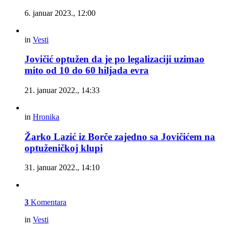
6. januar 2023., 12:00
in
Vesti
Jovičić optužen da je po legalizaciji uzimao
mito od 10 do 60 hiljada evra
21. januar 2022., 14:33
in
Hronika
Žarko Lazić iz Borče zajedno sa Jovičićem na
optuženičkoj klupi
31. januar 2022., 14:10
3
Komentara
in
Vesti