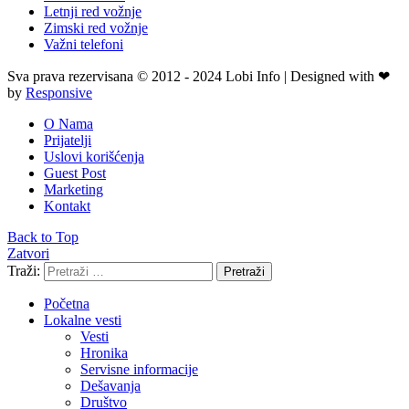
Letnji red vožnje
Zimski red vožnje
Važni telefoni
Sva prava rezervisana © 2012 - 2024 Lobi Info | Designed with ❤
by
Responsive
O Nama
Prijatelji
Uslovi korišćenja
Guest Post
Marketing
Kontakt
Back to Top
Zatvori
Traži:
Pretraži
Početna
Lokalne vesti
Vesti
Hronika
Servisne informacije
Dešavanja
Društvo