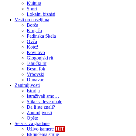
Kultura
Sport
Lokalni biznisi
Vesti po naseljima
Borča
Krnjača
Padinska Skela
Ovča
Kotež
Kovilovo
Glogonjski rit
Jabučki rit
Besni fok
Vrbovski
Dunavac
Zanimljivosti
Istorija
Istraživali smo…
Slike sa leve obale
Da li ste znali?
Zanimljivosti
Opšte
Servisi za građane
Uživo kamere
HIT
Isključenja struje