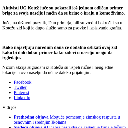
Aktivisti UG Kotež juče su pokazali još jednom odličan primer
brige za svoje naselje i način da se brine o kraju u kome živimo.
Juče, na državni praznik, Dan primirja, bili su vredni i okrečili su u
Kotežu zid koji je dugo služio samo za psovke i ispisivanje grafita.
Kako najavljuju narednih dana će dodatno oslikati ovaj zid
kako bi dali dobar primer kako zidovi u naselju mogu da
izgledaju.
Nizom akcija sugrađani iz Koteža su uspeli ružne i neugledne
lokacije u ovo naselju da učine daleko prijatnijim.
Facebook
Twitter
Pinterest
LinkedIn
Vidi još
Prethodna objava
Moguće pomeranje zimskog raspusta u
osnovnim i srednjim školama
Sledeća objava
Al Dahra nastavlja da zagađuje kanale tečnim