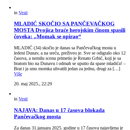
in
Vesti
MLADIĆ SKOČIO SA PANČEVAČKOG
MOSTA Dvojica braće herojskim činom spasili
čoveka: „Momak se opirao“
MLADIĆ (34) skočio je danas sa Pančevačkog mosta u
ledeni Dunav, a na sreću, preživeo je. Sve se odigralo oko 12
časova, a nemilu scenu primetio je Renato Grbić, koji je sa
bratom bio na Dunavu i odmah se uputio da spase mladića! –
Brat i ja smo momka uhvatili jedan za jednu, drugi za […]
Više
20. maj 2025., 22:29
in
Vesti
NAJAVA: Danas u 17 časova blokada
Pančevačkog mosta
Za danas 31.januara 2025. godine u 17 časova najavljena je