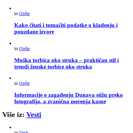
in
Opšte
Kako čitati i tumačiti podatke o klađenju i
pouzdane izvore
in
Opšte
Muška torbica oko struka – praktičan stil i
trendi ženske torbice oko struka
in
Opšte
Informacije o zagađenju Dunava stižu preko
fotografija, a zvanična merenja kasne
Više iz:
Vesti
in
Vesti