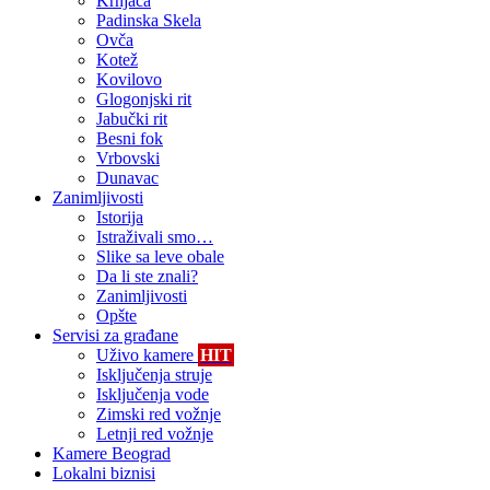
Krnjača
Padinska Skela
Ovča
Kotež
Kovilovo
Glogonjski rit
Jabučki rit
Besni fok
Vrbovski
Dunavac
Zanimljivosti
Istorija
Istraživali smo…
Slike sa leve obale
Da li ste znali?
Zanimljivosti
Opšte
Servisi za građane
Uživo kamere
HIT
Isključenja struje
Isključenja vode
Zimski red vožnje
Letnji red vožnje
Kamere Beograd
Lokalni biznisi