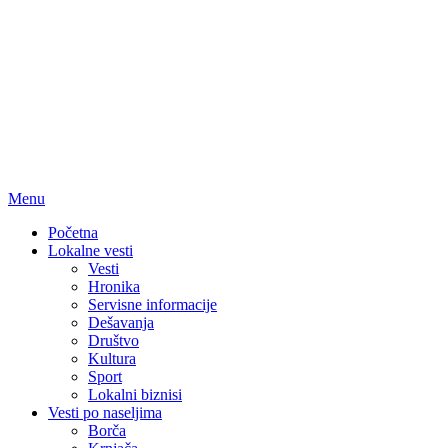
Menu
Početna
Lokalne vesti
Vesti
Hronika
Servisne informacije
Dešavanja
Društvo
Kultura
Sport
Lokalni biznisi
Vesti po naseljima
Borča