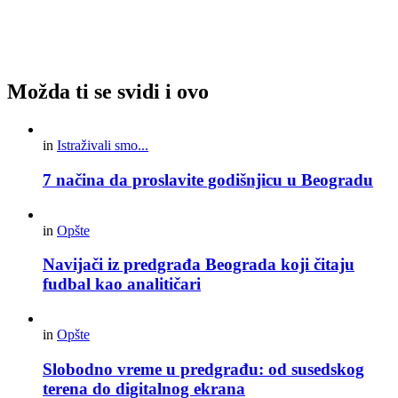
Možda ti se svidi i ovo
in
Istraživali smo...
7 načina da proslavite godišnjicu u Beogradu
in
Opšte
Navijači iz predgrađa Beograda koji čitaju
fudbal kao analitičari
in
Opšte
Slobodno vreme u predgrađu: od susedskog
terena do digitalnog ekrana