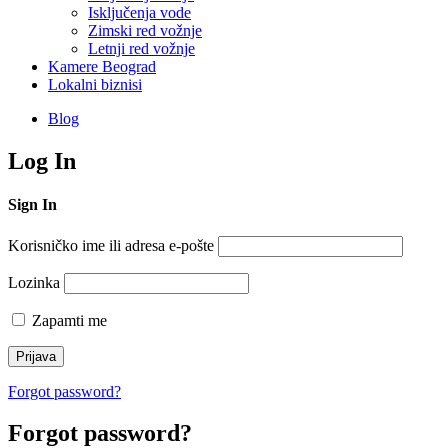
Isključenja vode
Zimski red vožnje
Letnji red vožnje
Kamere Beograd
Lokalni biznisi
Blog
Log In
Sign In
Korisničko ime ili adresa e-pošte
Lozinka
Zapamti me
Forgot password?
Forgot password?