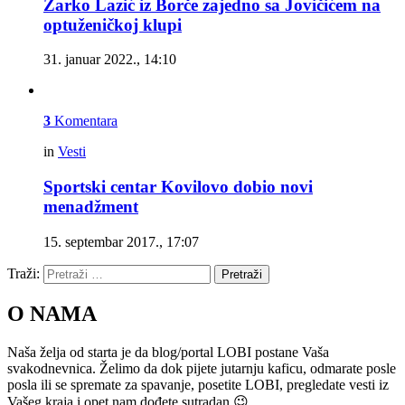
Žarko Lazić iz Borče zajedno sa Jovičićem na
optuženičkoj klupi
31. januar 2022., 14:10
3
Komentara
in
Vesti
Sportski centar Kovilovo dobio novi
menadžment
15. septembar 2017., 17:07
Traži:
Pretraži
O NAMA
Naša želja od starta je da blog/portal LOBI postane Vaša
svakodnevnica. Želimo da dok pijete jutarnju kaficu, odmarate posle
posla ili se spremate za spavanje, posetite LOBI, pregledate vesti iz
Vašeg kraja i opet nam dođete sutradan 😉