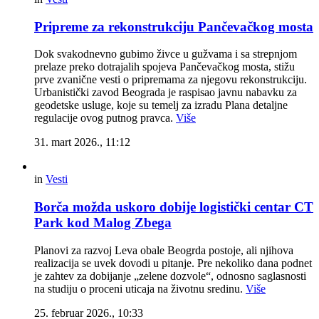
Pripreme za rekonstrukciju Pančevačkog mosta
Dok svakodnevno gubimo živce u gužvama i sa strepnjom
prelaze preko dotrajalih spojeva Pančevačkog mosta, stižu
prve zvanične vesti o pripremama za njegovu rekonstrukciju.
Urbanistički zavod Beograda je raspisao javnu nabavku za
geodetske usluge, koje su temelj za izradu Plana detaljne
regulacije ovog putnog pravca.
Više
31. mart 2026., 11:12
in
Vesti
Borča možda uskoro dobije logistički centar CT
Park kod Malog Zbega
Planovi za razvoj Leva obale Beogrda postoje, ali njihova
realizacija se uvek dovodi u pitanje. Pre nekoliko dana podnet
je zahtev za dobijanje „zelene dozvole“, odnosno saglasnosti
na studiju o proceni uticaja na životnu sredinu.
Više
25. februar 2026., 10:33