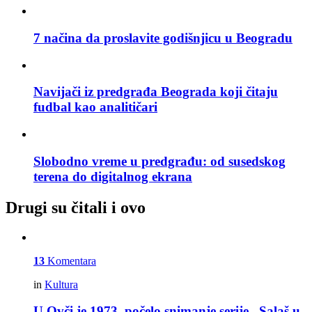
7 načina da proslavite godišnjicu u Beogradu
Navijači iz predgrađa Beograda koji čitaju
fudbal kao analitičari
Slobodno vreme u predgrađu: od susedskog
terena do digitalnog ekrana
Drugi su čitali i ovo
13
Komentara
in
Kultura
U Ovči je 1973. počelo snimanje serije „Salaš u