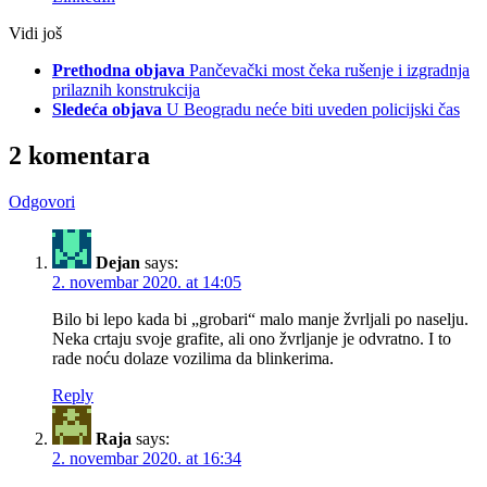
Vidi još
Prethodna objava
Pančevački most čeka rušenje i izgradnja
prilaznih konstrukcija
Sledeća objava
U Beogradu neće biti uveden policijski čas
2 komentara
Odgovori
Dejan
says:
2. novembar 2020. at 14:05
Bilo bi lepo kada bi „grobari“ malo manje žvrljali po naselju.
Neka crtaju svoje grafite, ali ono žvrljanje je odvratno. I to
rade noću dolaze vozilima da blinkerima.
Reply
Raja
says:
2. novembar 2020. at 16:34