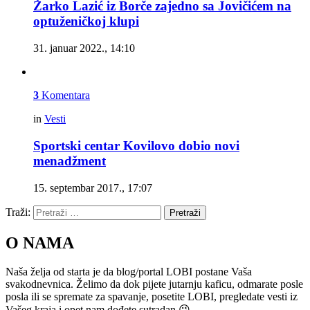
Žarko Lazić iz Borče zajedno sa Jovičićem na
optuženičkoj klupi
31. januar 2022., 14:10
3
Komentara
in
Vesti
Sportski centar Kovilovo dobio novi
menadžment
15. septembar 2017., 17:07
Traži:
Pretraži
O NAMA
Naša želja od starta je da blog/portal LOBI postane Vaša
svakodnevnica. Želimo da dok pijete jutarnju kaficu, odmarate posle
posla ili se spremate za spavanje, posetite LOBI, pregledate vesti iz
Vašeg kraja i opet nam dođete sutradan 😉