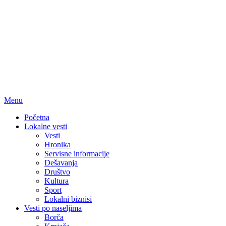
Menu
Početna
Lokalne vesti
Vesti
Hronika
Servisne informacije
Dešavanja
Društvo
Kultura
Sport
Lokalni biznisi
Vesti po naseljima
Borča