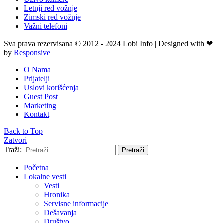
Letnji red vožnje
Zimski red vožnje
Važni telefoni
Sva prava rezervisana © 2012 - 2024 Lobi Info | Designed with ❤
by
Responsive
O Nama
Prijatelji
Uslovi korišćenja
Guest Post
Marketing
Kontakt
Back to Top
Zatvori
Traži:
Pretraži
Početna
Lokalne vesti
Vesti
Hronika
Servisne informacije
Dešavanja
Društvo