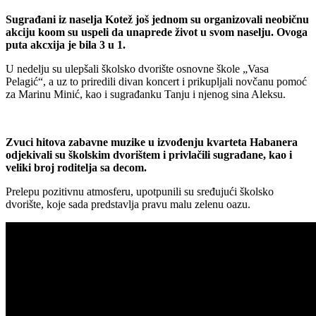
Sugrađani iz naselja Kotež još jednom su organizovali neobičnu
akciju koom su uspeli da unaprede život u svom naselju. Ovoga
puta akcxija je bila 3 u 1.
U nedelju su ulepšali školsko dvorište osnovne škole „Vasa
Pelagić“, a uz to priredili divan koncert i prikupljali novčanu pomoć
za Marinu Minić, kao i sugrađanku Tanju i njenog sina Aleksu.
Zvuci hitova zabavne muzike u izvođenju kvarteta Habanera
odjekivali su školskim dvorištem i privlačili sugrađane, kao i
veliki broj roditelja sa decom.
Prelepu pozitivnu atmosferu, upotpunili su sređujući školsko
dvorište, koje sada predstavlja pravu malu zelenu oazu.