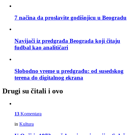
7 načina da proslavite godišnjicu u Beogradu
Navijači iz predgrađa Beograda koji čitaju
fudbal kao analitičari
Slobodno vreme u predgrađu: od susedskog
terena do digitalnog ekrana
Drugi su čitali i ovo
13
Komentara
in
Kultura