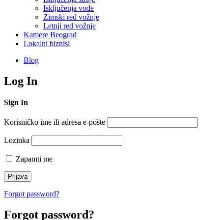
Isključenja vode
Zimski red vožnje
Letnji red vožnje
Kamere Beograd
Lokalni biznisi
Blog
Log In
Sign In
Korisničko ime ili adresa e-pošte
Lozinka
Zapamti me
Forgot password?
Forgot password?