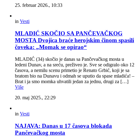
25. februar 2026., 10:33
in
Vesti
MLADIĆ SKOČIO SA PANČEVAČKOG
MOSTA Dvojica braće herojskim činom spasili
čoveka: „Momak se opirao“
MLADIĆ (34) skočio je danas sa Pančevačkog mosta u
ledeni Dunav, a na sreću, preživeo je. Sve se odigralo oko 12
časova, a nemilu scenu primetio je Renato Grbić, koji je sa
bratom bio na Dunavu i odmah se uputio da spase mladića! –
Brat i ja smo momka uhvatili jedan za jednu, drugi za […]
Više
20. maj 2025., 22:29
in
Vesti
NAJAVA: Danas u 17 časova blokada
Pančevačkog mosta