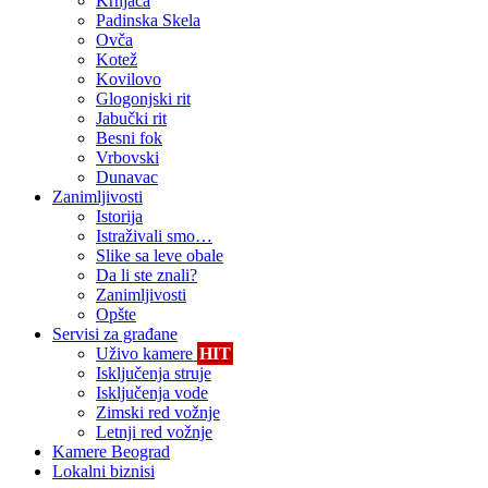
Krnjača
Padinska Skela
Ovča
Kotež
Kovilovo
Glogonjski rit
Jabučki rit
Besni fok
Vrbovski
Dunavac
Zanimljivosti
Istorija
Istraživali smo…
Slike sa leve obale
Da li ste znali?
Zanimljivosti
Opšte
Servisi za građane
Uživo kamere
HIT
Isključenja struje
Isključenja vode
Zimski red vožnje
Letnji red vožnje
Kamere Beograd
Lokalni biznisi