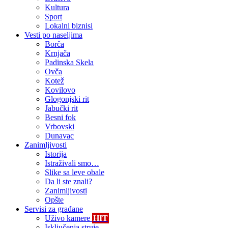
Kultura
Sport
Lokalni biznisi
Vesti po naseljima
Borča
Krnjača
Padinska Skela
Ovča
Kotež
Kovilovo
Glogonjski rit
Jabučki rit
Besni fok
Vrbovski
Dunavac
Zanimljivosti
Istorija
Istraživali smo…
Slike sa leve obale
Da li ste znali?
Zanimljivosti
Opšte
Servisi za građane
Uživo kamere
HIT
Isključenja struje