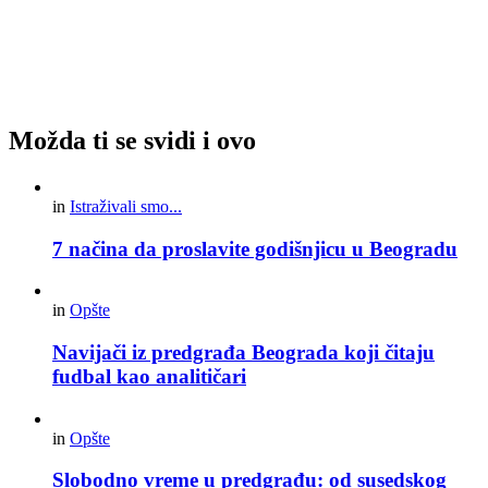
Možda ti se svidi i ovo
in
Istraživali smo...
7 načina da proslavite godišnjicu u Beogradu
in
Opšte
Navijači iz predgrađa Beograda koji čitaju
fudbal kao analitičari
in
Opšte
Slobodno vreme u predgrađu: od susedskog