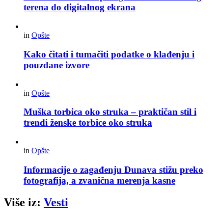
terena do digitalnog ekrana
in
Opšte
Kako čitati i tumačiti podatke o klađenju i
pouzdane izvore
in
Opšte
Muška torbica oko struka – praktičan stil i
trendi ženske torbice oko struka
in
Opšte
Informacije o zagađenju Dunava stižu preko
fotografija, a zvanična merenja kasne
Više iz:
Vesti