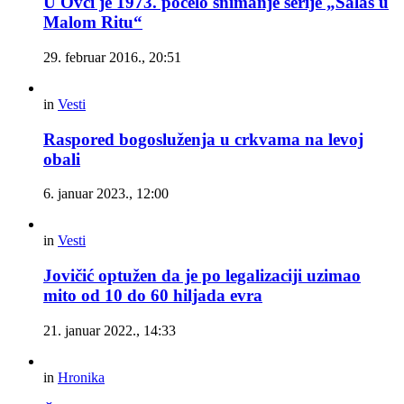
U Ovči je 1973. počelo snimanje serije „Salaš u
Malom Ritu“
29. februar 2016., 20:51
in
Vesti
Raspored bogosluženja u crkvama na levoj
obali
6. januar 2023., 12:00
in
Vesti
Jovičić optužen da je po legalizaciji uzimao
mito od 10 do 60 hiljada evra
21. januar 2022., 14:33
in
Hronika