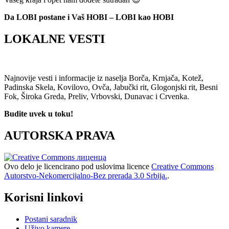
Da LOBI postane i Vaš HOBI – LOBI kao HOBI
LOKALNE VESTI
Najnovije vesti i informacije iz naselja Borča, Krnjača, Kotež,
Padinska Skela, Kovilovo, Ovča, Jabučki rit, Glogonjski rit, Besni
Fok, Široka Greda, Preliv, Vrbovski, Dunavac i Crvenka.
Budite uvek u toku!
AUTORSKA PRAVA
Ovo delo je licencirano pod uslovima licence
Creative Commons
Autorstvo-Nekomercijalno-Bez prerada 3.0 Srbija.
.
Korisni linkovi
Postani saradnik
Uživo kamere