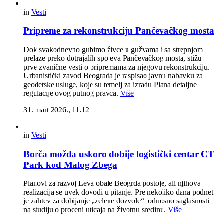
in
Vesti
Pripreme za rekonstrukciju Pančevačkog mosta
Dok svakodnevno gubimo živce u gužvama i sa strepnjom
prelaze preko dotrajalih spojeva Pančevačkog mosta, stižu
prve zvanične vesti o pripremama za njegovu rekonstrukciju.
Urbanistički zavod Beograda je raspisao javnu nabavku za
geodetske usluge, koje su temelj za izradu Plana detaljne
regulacije ovog putnog pravca.
Više
31. mart 2026., 11:12
in
Vesti
Borča možda uskoro dobije logistički centar CT
Park kod Malog Zbega
Planovi za razvoj Leva obale Beogrda postoje, ali njihova
realizacija se uvek dovodi u pitanje. Pre nekoliko dana podnet
je zahtev za dobijanje „zelene dozvole“, odnosno saglasnosti
na studiju o proceni uticaja na životnu sredinu.
Više