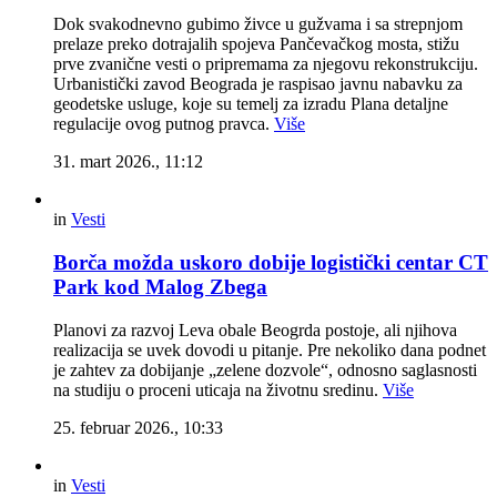
Dok svakodnevno gubimo živce u gužvama i sa strepnjom
prelaze preko dotrajalih spojeva Pančevačkog mosta, stižu
prve zvanične vesti o pripremama za njegovu rekonstrukciju.
Urbanistički zavod Beograda je raspisao javnu nabavku za
geodetske usluge, koje su temelj za izradu Plana detaljne
regulacije ovog putnog pravca.
Više
31. mart 2026., 11:12
in
Vesti
Borča možda uskoro dobije logistički centar CT
Park kod Malog Zbega
Planovi za razvoj Leva obale Beogrda postoje, ali njihova
realizacija se uvek dovodi u pitanje. Pre nekoliko dana podnet
je zahtev za dobijanje „zelene dozvole“, odnosno saglasnosti
na studiju o proceni uticaja na životnu sredinu.
Više
25. februar 2026., 10:33
in
Vesti