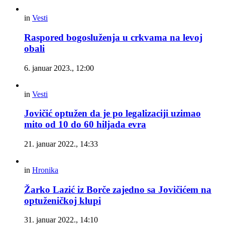
in
Vesti
Raspored bogosluženja u crkvama na levoj
obali
6. januar 2023., 12:00
in
Vesti
Jovičić optužen da je po legalizaciji uzimao
mito od 10 do 60 hiljada evra
21. januar 2022., 14:33
in
Hronika
Žarko Lazić iz Borče zajedno sa Jovičićem na
optuženičkoj klupi
31. januar 2022., 14:10