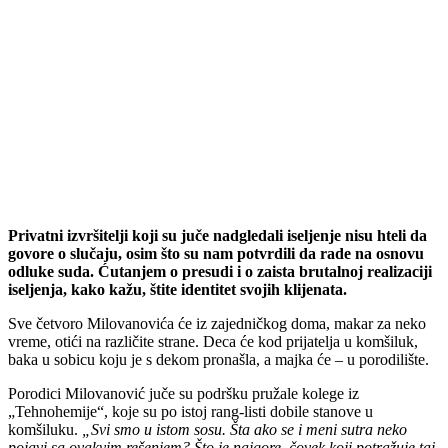
Privatni izvršitelji koji su juče nadgledali iseljenje nisu hteli da
govore o slučaju, osim što su nam potvrdili da rade na osnovu
odluke suda. Ćutanjem o presudi i o zaista brutalnoj realizaciji
iseljenja, kako kažu, štite identitet svojih klijenata.
Sve četvoro Milovanovića će iz zajedničkog doma, makar za neko
vreme, otići na različite strane. Deca će kod prijatelja u komšiluk,
baka u sobicu koju je s dekom pronašla, a majka će – u porodilište.
Porodici Milovanović juče su podršku pružale kolege iz
„Tehnohemije“, koje su po istoj rang-listi dobile stanove u
komšiluku.
„Svi smo u istom sosu. Šta ako se i meni sutra neko
pojavi sa ovakvim rešenjem? Što je najgore, čovek koji potražuje taj