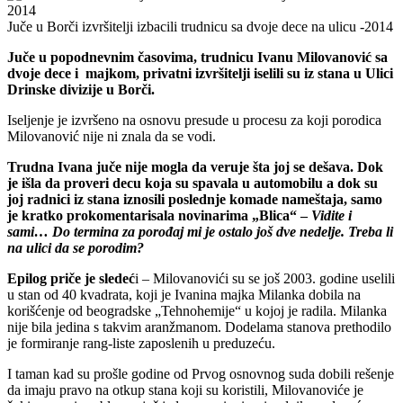
Juče u Borči izvršitelji izbacili trudnicu sa dvoje dece na ulicu -2014
Juče u popodnevnim časovima, trudnicu Ivanu Milovanović sa
dvoje dece i majkom, privatni izvršitelji iselili su iz stana u Ulici
Drinske divizije u Borči.
Iseljenje je izvršeno na osnovu presude u procesu za koji porodica
Milovanović nije ni znala da se vodi.
Trudna Ivana juče nije mogla da veruje šta joj se dešava. Dok
je išla da proveri decu koja su spavala u automobilu a dok su
joj radnici iz stana iznosili poslednje komade nameštaja, samo
je kratko prokomentarisala novinarima „Blica“ –
Vidite i
sami… Do termina za porođaj mi je ostalo još dve nedelje. Treba li
na ulici da se porodim?
Epilog priče je sledeć
i – Milovanovići su se još 2003. godine uselili
u stan od 40 kvadrata, koji je Ivanina majka Milanka dobila na
korišćenje od beogradske „Tehnohemije“ u kojoj je radila. Milanka
nije bila jedina s takvim aranžmanom. Dodelama stanova prethodilo
je formiranje rang-liste zaposlenih u preduzeću.
I taman kad su prošle godine od Prvog osnovnog suda dobili rešenje
da imaju pravo na otkup stana koji su koristili, Milovanoviće je