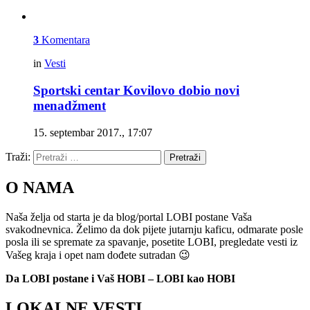
3
Komentara
in
Vesti
Sportski centar Kovilovo dobio novi
menadžment
15. septembar 2017., 17:07
Traži:
Pretraži
O NAMA
Naša želja od starta je da blog/portal LOBI postane Vaša
svakodnevnica. Želimo da dok pijete jutarnju kaficu, odmarate posle
posla ili se spremate za spavanje, posetite LOBI, pregledate vesti iz
Vašeg kraja i opet nam dođete sutradan 😉
Da LOBI postane i Vaš HOBI – LOBI kao HOBI
LOKALNE VESTI