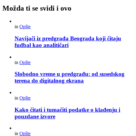
Možda ti se svidi i ovo
in
Opšte
Navijači iz predgrađa Beograda koji čitaju
fudbal kao analitičari
in
Opšte
Slobodno vreme u predgrađu: od susedskog
terena do digitalnog ekrana
in
Opšte
Kako čitati i tumačiti podatke o klađenju i
pouzdane izvore
in
Opšte