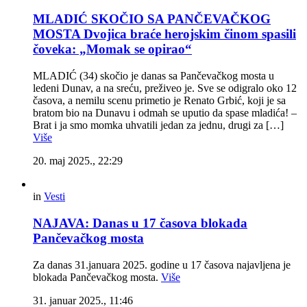
MLADIĆ SKOČIO SA PANČEVAČKOG
MOSTA Dvojica braće herojskim činom spasili
čoveka: „Momak se opirao“
MLADIĆ (34) skočio je danas sa Pančevačkog mosta u
ledeni Dunav, a na sreću, preživeo je. Sve se odigralo oko 12
časova, a nemilu scenu primetio je Renato Grbić, koji je sa
bratom bio na Dunavu i odmah se uputio da spase mladića! –
Brat i ja smo momka uhvatili jedan za jednu, drugi za […]
Više
20. maj 2025., 22:29
in
Vesti
NAJAVA: Danas u 17 časova blokada
Pančevačkog mosta
Za danas 31.januara 2025. godine u 17 časova najavljena je
blokada Pančevačkog mosta.
Više
31. januar 2025., 11:46