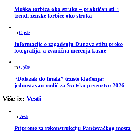
Muška torbica oko struka – praktičan stil i
trendi ženske torbice oko struka
in
Opšte
Informacije o zagađenju Dunava stižu preko
fotografija, a zvanična merenja kasne
in
Opšte
“Dolazak do finala” tržište klađenja:
jednostavan vodič za Svetsko prvenstvo 2026
Više iz:
Vesti
in
Vesti
Pripreme za rekonstrukciju Pančevačkog mosta