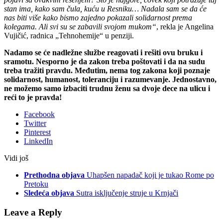
stan ima, kako sam čula, kuću u Resniku… Nadala sam se da će
nas biti više kako bismo zajedno pokazali solidarnost prema
kolegama. Ali svi su se zabavili svojom mukom“
, rekla je Angelina
Vujičić, radnica „Tehnohemije“ u penziji.
Nadamo se će nadležne službe reagovati i rešiti ovu bruku i
sramotu. Nesporno je da zakon treba poštovati i da na sudu
treba tražiti pravdu. Međutim, nema tog zakona koji poznaje
solidarnost, humanost, toleranciju i razumevanje. Jednostavno,
ne možemo samo izbaciti trudnu ženu sa dvoje dece na ulicu i
reći to je pravda!
Facebook
Twitter
Pinterest
LinkedIn
Vidi još
Prethodna objava
Uhapšen napadač koji je tukao Rome po
Pretoku
Sledeća objava
Sutra isključenje struje u Krnjači
Leave a Reply