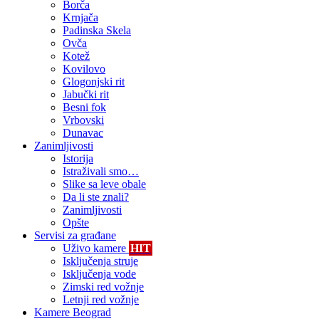
Borča
Krnjača
Padinska Skela
Ovča
Kotež
Kovilovo
Glogonjski rit
Jabučki rit
Besni fok
Vrbovski
Dunavac
Zanimljivosti
Istorija
Istraživali smo…
Slike sa leve obale
Da li ste znali?
Zanimljivosti
Opšte
Servisi za građane
Uživo kamere
HIT
Isključenja struje
Isključenja vode
Zimski red vožnje
Letnji red vožnje
Kamere Beograd