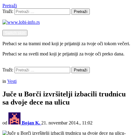
Pretraži
Traži:
Pretraži
Switch skin
Prebaci se na tramni mod koji je prijatniji za tvoje oči tokom večeri.
Prebaci se na svetli mod koji je prijatniji za tvoje oči preko dana.
Pretraži
Traži:
Pretraži
Menu
in
Vesti
Juče u Borči izvršitelji izbacili trudnicu
sa dvoje dece na ulicu
od
Bojan K.
21. novembar 2014., 11:02