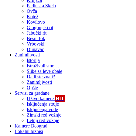
Krnjača
Padinska Skela
Ovča
Kotež
Kovilovo
Glogonjski rit
Jabučki rit
Besni fok
Vrbovski
Dunavac
Zanimljivosti
Istorija
Istraživali smo…
Slike sa leve obale
Da li ste znali?
Zanimljivosti
Opšte
Servisi za građane
Uživo kamere
HIT
Isključenja struje
Isključenja vode
Zimski red vožnje
Letnji red vožnje
Kamere Beograd
Lokalni biznisi