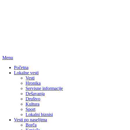
Menu
Početna
Lokalne vesti
Vesti
Hronika
Servisne informacije
Dešavanja
Društvo
Kultura
Sport
Lokalni biznisi
Vesti po naseljima
Borča