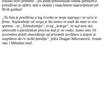
šokirao novi problem – još jedan penzionisani radnik preduzeća
potraživao je njihov stan u skladu s rang-listom napravljenom još
90-ih godina!
„Ta lista je poništena a tog čoveka se moja supruga i ne seća iz
firme. Najstrašnije od svega je što nismo ni znali da nam se ovo
sprema – ni „Tehnohemija“, ni taj „kolega“, ni sud nisu nas
obavestili o paralelnom procesu koji je on vodio. Samo smo 10.
novembra dobili obaveštenje od privatnih izvršilaca u kojem se
saopštava da će iseliti familiju”,
priča Dragan Milovanović, Ivanin
otac i Milankin muž.