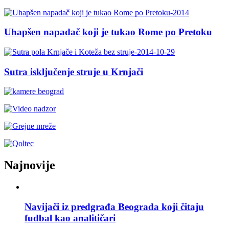
Uhapšen napadač koji je tukao Rome po Pretoku
Sutra isključenje struje u Krnjači
Najnovije
Navijači iz predgrađa Beograda koji čitaju
fudbal kao analitičari