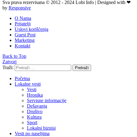
Sva prava rezervisana © 2012 - 2024 Lobi Info | Designed with ❤
by
Responsive
O Nama
Prijatelji
Uslovi korišćenja
Guest Post
Marketing
Kontakt
Back to Top
Zatvori
Traži:
Pretraži
Početna
Lokalne vesti
Vesti
Hronika
Servisne informacije
Dešavanja
Društvo
Kultura
Sport
Lokalni biznisi
Vesti po naseljima