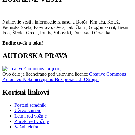
Najnovije vesti i informacije iz naselja Borča, Krnjača, Kotež,
Padinska Skela, Kovilovo, Ovča, Jabučki rit, Glogonjski rit, Besni
Fok, Široka Greda, Preliv, Vrbovski, Dunavac i Crvenka.
Budite uvek u toku!
AUTORSKA PRAVA
Ovo delo je licencirano pod uslovima licence
Creative Commons
Autorstvo-Nekomercijalno-Bez prerada 3.0 Srbija.
.
Korisni linkovi
Postani saradnik
Uživo kamere
Letnji red vožnje
Zimski red vožnje
Važni telefoni