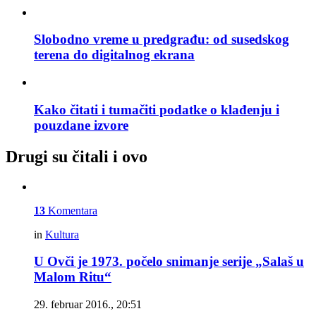
Slobodno vreme u predgrađu: od susedskog
terena do digitalnog ekrana
Kako čitati i tumačiti podatke o klađenju i
pouzdane izvore
Drugi su čitali i ovo
13
Komentara
in
Kultura
U Ovči je 1973. počelo snimanje serije „Salaš u
Malom Ritu“
29. februar 2016., 20:51