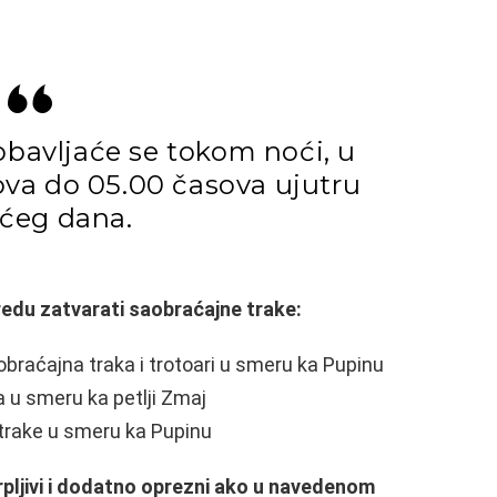
obavljaće se tokom noći, u
ova do 05.00 časova ujutru
ećeg dana.
du zatvarati saobraćajne trake:
braćajna traka i trotoari u smeru ka Pupinu
 u smeru ka petlji Zmaj
trake u smeru ka Pupinu
pljivi i dodatno oprezni ako u navedenom