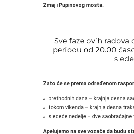
Zmaj i Pupinovog mosta.
Sve faze ovih radova 
periodu od 20.00 čas
sled
Zato će se prema određenom raspore
prethodnih dana – krajnja desna sao
tokom vikenda – krajnja desna traka
sledeće nedelje – dve saobraćajne 
Apelujemo na sve vozače da budu str