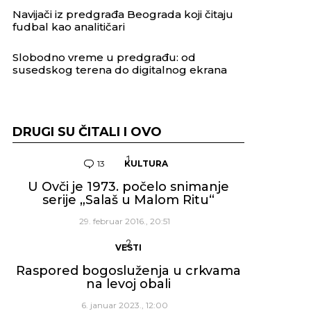
Navijači iz predgrađa Beograda koji čitaju
fudbal kao analitičari
Slobodno vreme u predgrađu: od
susedskog terena do digitalnog ekrana
DRUGI SU ČITALI I OVO
13
Komentara
KULTURA
U Ovči je 1973. počelo snimanje
serije „Salaš u Malom Ritu“
29. februar 2016., 20:51
VESTI
Raspored bogosluženja u crkvama
na levoj obali
6. januar 2023., 12:00