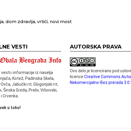
a, dom zdravlja, vrtići, novi most
LNE VESTI
AUTORSKA PRAVA
Ovo delo je licencirano pod uslo
 vesti i informacije iz naselja
licence
Creative Commons Auto
rnjača, Kotež, Padinska Skela,
Nekomercijalno-Bez prerada 3.0 S
 Ovča, Jabučki rit, Glogonjski rit,
, Široka Greda, Preliv, Vrbovski,
i Crvenka.
vek u toku!