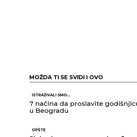
MOŽDA TI SE SVIDI I OVO
ISTRAŽIVALI SMO...
7 načina da proslavite godišnjic
u Beogradu
OPŠTE