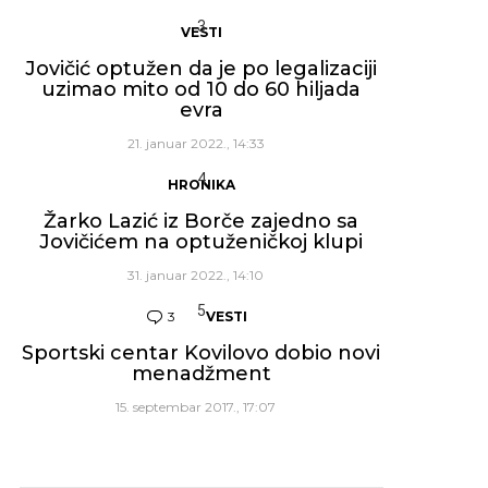
VESTI
Jovičić optužen da je po legalizaciji
uzimao mito od 10 do 60 hiljada
evra
21. januar 2022., 14:33
HRONIKA
Žarko Lazić iz Borče zajedno sa
Jovičićem na optuženičkoj klupi
31. januar 2022., 14:10
3
Komentara
VESTI
Sportski centar Kovilovo dobio novi
menadžment
15. septembar 2017., 17:07