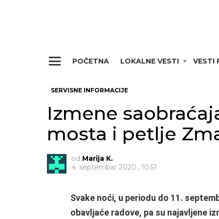
POČETNA
LOKALNE VESTI
VESTI
Menu
SERVISNE INFORMACIJE
Izmene saobraćaj
mosta i petlje Zm
od
Marija K.
4. septembar 2020., 10:51
Svake noći, u periodu do 11. septemb
obavljaće radove, pa su najavljene i