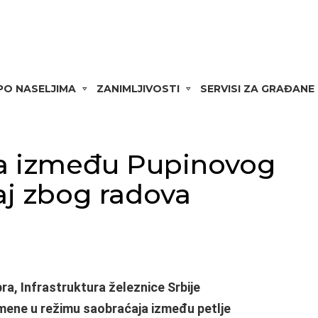
 PO NASELJIMA
ZANIMLJIVOSTI
SERVISI ZA GRAĐANE
a između Pupinovog
aj zbog radova
ra, Infrastruktura železnice Srbije
zmene u režimu saobraćaja između petlje