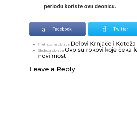
periodu koriste ovu deonicu.
Facebook
Twitter
Delovi Krnjače i Kotež
Vidi
Prethodna objava
Ovo su rokovi koje čeka lev
još
Sledeća objava
novi most
Leave a Reply