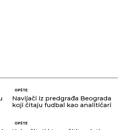
OPŠTE
u
Navijači iz predgrađa Beograda
koji čitaju fudbal kao analitičari
OPŠTE