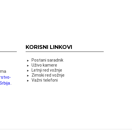
KORISNI LINKOVI
Postani saradnik
Uživo kamere
Letnji red vožnje
vima
Zimski red vožnje
rstvo-
Važni telefoni
rbija.
.