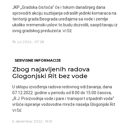
JKP „Gradska čistoća” će i tokom današnjeg dana
sprovoditi akciju suzbijanja odraslih jedinki komaraca na
teritoriji grada Beograda uređajima sa vode i zemlje
ukoliko vremenski uslovi to budu dozvolili, saopštavaju iz
ovog gradskog preduzeća.
VIŠE
18. jul 2024., 07:28
SERVISNE INFORMACIJE
Zbog najavljenih radova
Glogonjski Rit bez vode
U sklopu izvođenja radova redovnog održavanja, dana
07.12.2022. godine u periodu od 8:00 do 15:00 časova,
„R.J. Proizvodnja vode i pare i transport otpadnih voda“
vršiće ispiranje vodovodne mreže naselja Glogonjski Rit.
VIŠE
5. decembar 2022., 16:51