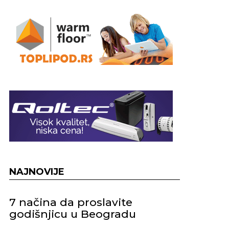
NAJNOVIJE
7 načina da proslavite
godišnjicu u Beogradu