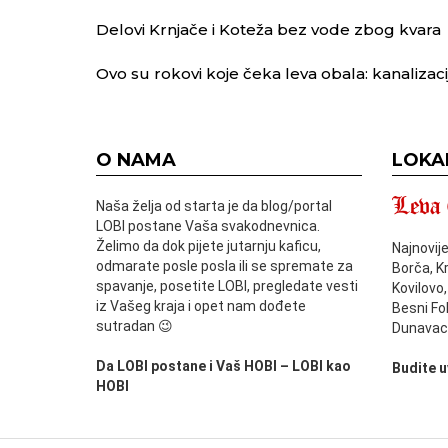
Delovi Krnjače i Koteža bez vode zbog kvara
Ovo su rokovi koje čeka leva obala: kanalizacij
O NAMA
LOKA
Naša želja od starta je da blog/portal
LOBI postane Vaša svakodnevnica.
Želimo da dok pijete jutarnju kaficu,
Najnovije
odmarate posle posla ili se spremate za
Borča, K
spavanje, posetite LOBI, pregledate vesti
Kovilovo,
iz Vašeg kraja i opet nam dođete
Besni Fok
sutradan 😉
Dunavac 
Da LOBI postane i Vaš HOBI – LOBI kao
Budite u
HOBI