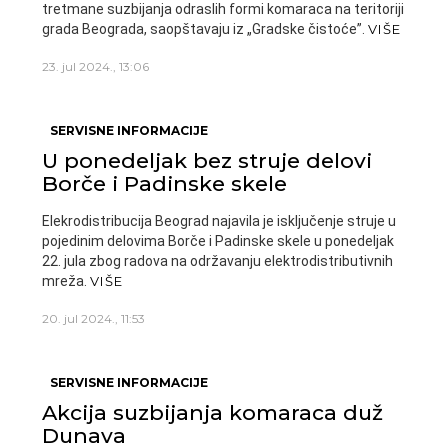
tretmane suzbijanja odraslih formi komaraca na teritoriji
grada Beograda, saopštavaju iz „Gradske čistoće”.
VIŠE
23. jul 2024., 13:06
SERVISNE INFORMACIJE
U ponedeljak bez struje delovi
Borče i Padinske skele
Elekrodistribucija Beograd najavila je isključenje struje u
pojedinim delovima Borče i Padinske skele u ponedeljak
22. jula zbog radova na održavanju elektrodistributivnih
mreža.
VIŠE
20. jul 2024., 11:53
SERVISNE INFORMACIJE
Akcija suzbijanja komaraca duž
Dunava