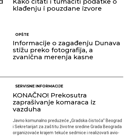
d
Kako čitati i tumačiti podatke o
klađenju i pouzdane izvore
OPŠTE
Informacije o zagađenju Dunava
stižu preko fotografija, a
zvanična merenja kasne
SERVISNE INFORMACIJE
KONAČNO! Prekosutra
zaprašivanje komaraca iz
vazduha
Javno komunalno preduzeće „Gradska čistoća” Beograd
i Sekretarijat za zaštitu životne sredine Grada Beograda
organizovaće krajem tekuće sedmice i realizovati avio-