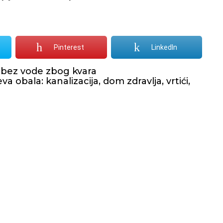
Pinterest
LinkedIn
a bez vode zbog kvara
a obala: kanalizacija, dom zdravlja, vrtići,