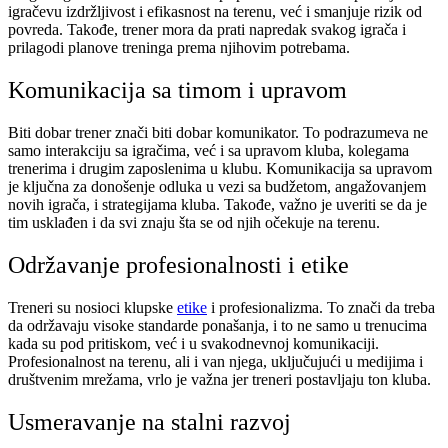
igračevu izdržljivost i efikasnost na terenu, već i smanjuje rizik od
povreda. Takođe, trener mora da prati napredak svakog igrača i
prilagodi planove treninga prema njihovim potrebama.
Komunikacija sa timom i upravom
Biti dobar trener znači biti dobar komunikator. To podrazumeva ne
samo interakciju sa igračima, već i sa upravom kluba, kolegama
trenerima i drugim zaposlenima u klubu. Komunikacija sa upravom
je ključna za donošenje odluka u vezi sa budžetom, angažovanjem
novih igrača, i strategijama kluba. Takođe, važno je uveriti se da je
tim usklađen i da svi znaju šta se od njih očekuje na terenu.
Održavanje profesionalnosti i etike
Treneri su nosioci klupske
etike
i profesionalizma. To znači da treba
da održavaju visoke standarde ponašanja, i to ne samo u trenucima
kada su pod pritiskom, već i u svakodnevnoj komunikaciji.
Profesionalnost na terenu, ali i van njega, uključujući u medijima i
društvenim mrežama, vrlo je važna jer treneri postavljaju ton kluba.
Usmeravanje na stalni razvoj