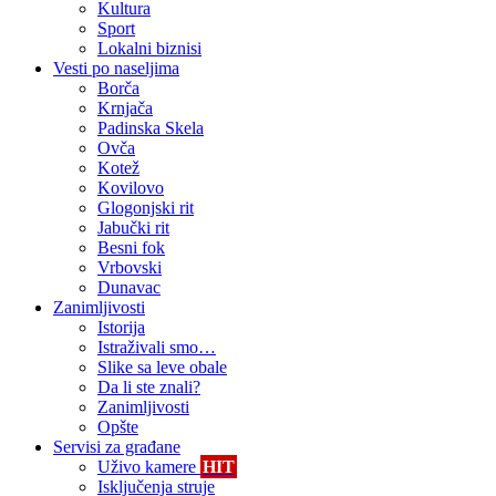
Kultura
Sport
Lokalni biznisi
Vesti po naseljima
Borča
Krnjača
Padinska Skela
Ovča
Kotež
Kovilovo
Glogonjski rit
Jabučki rit
Besni fok
Vrbovski
Dunavac
Zanimljivosti
Istorija
Istraživali smo…
Slike sa leve obale
Da li ste znali?
Zanimljivosti
Opšte
Servisi za građane
Uživo kamere
HIT
Isključenja struje