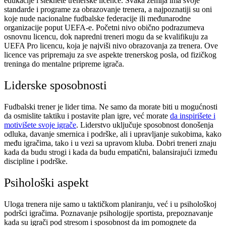
edukacije i steknete trenerske licence. Svaka zemlja ima svoje
standarde i programe za obrazovanje trenera, a najpoznatiji su oni
koje nude nacionalne fudbalske federacije ili međunarodne
organizacije poput UEFA-e. Početni nivo obično podrazumeva
osnovnu licencu, dok napredni treneri mogu da se kvalifikuju za
UEFA Pro licencu, koja je najviši nivo obrazovanja za trenera. Ove
licence vas pripremaju za sve aspekte trenerskog posla, od fizičkog
treninga do mentalne pripreme igrača.
Liderske sposobnosti
Fudbalski trener je lider tima. Ne samo da morate biti u mogućnosti
da osmislite taktiku i postavite plan igre, već morate
da inspirišete i
motivišete svoje igrače
. Liderstvo uključuje sposobnost donošenja
odluka, davanje smernica i podrške, ali i upravljanje sukobima, kako
među igračima, tako i u vezi sa upravom kluba. Dobri treneri znaju
kada da budu strogi i kada da budu empatični, balansirajući između
discipline i podrške.
Psihološki aspekt
Uloga trenera nije samo u taktičkom planiranju, već i u psihološkoj
podršci igračima. Poznavanje psihologije sportista, prepoznavanje
kada su igrači pod stresom i sposobnost da im pomognete da