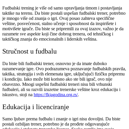
Fudbalski trening je više od samo upravljanja timom i postavljanja
taktike na terenu. Da biste postali uspešan fudbalski trener, potrebno
je mnogo više od znanja o igri. Ovaj posao zahteva specifične
veštine, posvećenost, stalno učenje i sposobnost da inspirišete i
motivišete igrače. Da biste se pripremili za ovaj izazov, važno je da
razumete sve aspekte koji čine dobrog trenera, od tehničkog i
taktičkog znanja do emocionalnih i liderskih veština.
Stručnost u fudbalu
Da biste bili fudbalski trener, osnovno je da imate duboko
razumevanje igre. Ovo podrazumeva poznavanje fudbalskih pravila,
taktika, strategija i svih elemenata igre, uključujući fizičku pripremu
i kondiciju. Iako može biti korisno ako ste bili igrač, ovo nije
obavezno. Mnogi uspešni fudbalski treneri nisu bili vrhunski
fudbaleri, ali su razvili izuzetne trenerske veštine kroz edukaciju i
iskustvo, stoji na
https://fkjagodina.org.rs/
.
Edukacija i licenciranje
Samo ljubav prema fudbalu i znanje o igri nisu dovoljni. Da biste
postali ozbiljan trener, potrebno je da prođete odgovarajuće