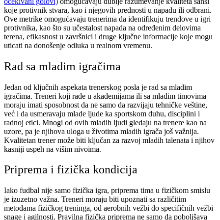
očekivani golovi)
omogućavaju dublje razumevanje kvaliteta šansi
koje protivnik stvara, kao i njegovih prednosti u napadu ili odbrani.
Ove metrike omogućavaju trenerima da identifikuju trendove u igri
protivnika, kao što su učestalost napada na određenim delovima
terena, efikasnost u završnici i druge ključne informacije koje mogu
uticati na donošenje odluka u realnom vremenu.
Rad sa mladim igračima
Jedan od ključnih aspekata trenerskog posla je rad sa mladim
igračima. Treneri koji rade u akademijama ili sa mladim timovima
moraju imati sposobnost da ne samo da razvijaju tehničke veštine,
već i da usmeravaju mlade ljude ka sportskom duhu, disciplini i
radnoj etici. Mnogi od ovih mladih ljudi gledaju na trenere kao na
uzore, pa je njihova uloga u životima mladih igrača još važnija.
Kvalitetan trener može biti ključan za razvoj mladih talenata i njihov
kasniji uspeh na višim nivoima.
Priprema i fizička kondicija
Iako fudbal nije samo fizička igra, priprema tima u fizičkom smislu
je izuzetno važna. Treneri moraju biti upoznati sa različitim
metodama fizičkog treninga, od aerobnih vežbi do specifičnih vežbi
snage i agilnosti. Pravilna fizička priprema ne samo da poboljšava