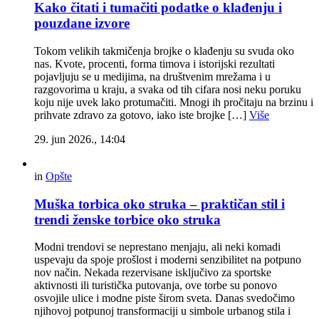
Kako čitati i tumačiti podatke o klađenju i
pouzdane izvore
Tokom velikih takmičenja brojke o klađenju su svuda oko
nas. Kvote, procenti, forma timova i istorijski rezultati
pojavljuju se u medijima, na društvenim mrežama i u
razgovorima u kraju, a svaka od tih cifara nosi neku poruku
koju nije uvek lako protumačiti. Mnogi ih pročitaju na brzinu i
prihvate zdravo za gotovo, iako iste brojke […]
Više
29. jun 2026., 14:04
in
Opšte
Muška torbica oko struka – praktičan stil i
trendi ženske torbice oko struka
Modni trendovi se neprestano menjaju, ali neki komadi
uspevaju da spoje prošlost i moderni senzibilitet na potpuno
nov način. Nekada rezervisane isključivo za sportske
aktivnosti ili turistička putovanja, ove torbe su ponovo
osvojile ulice i modne piste širom sveta. Danas svedočimo
njihovoj potpunoj transformaciji u simbole urbanog stila i