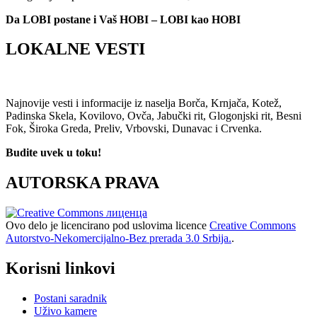
Da LOBI postane i Vaš HOBI – LOBI kao HOBI
LOKALNE VESTI
Najnovije vesti i informacije iz naselja Borča, Krnjača, Kotež,
Padinska Skela, Kovilovo, Ovča, Jabučki rit, Glogonjski rit, Besni
Fok, Široka Greda, Preliv, Vrbovski, Dunavac i Crvenka.
Budite uvek u toku!
AUTORSKA PRAVA
Ovo delo je licencirano pod uslovima licence
Creative Commons
Autorstvo-Nekomercijalno-Bez prerada 3.0 Srbija.
.
Korisni linkovi
Postani saradnik
Uživo kamere