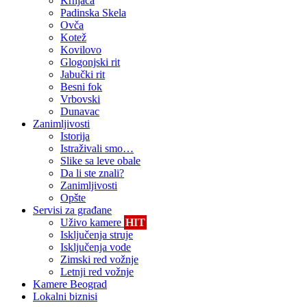
Krnjača
Padinska Skela
Ovča
Kotež
Kovilovo
Glogonjski rit
Jabučki rit
Besni fok
Vrbovski
Dunavac
Zanimljivosti
Istorija
Istraživali smo…
Slike sa leve obale
Da li ste znali?
Zanimljivosti
Opšte
Servisi za građane
Uživo kamere
HIT
Isključenja struje
Isključenja vode
Zimski red vožnje
Letnji red vožnje
Kamere Beograd
Lokalni biznisi