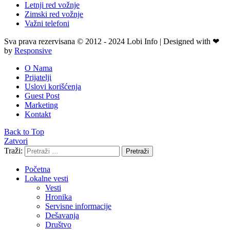
Letnji red vožnje
Zimski red vožnje
Važni telefoni
Sva prava rezervisana © 2012 - 2024 Lobi Info | Designed with ❤
by
Responsive
O Nama
Prijatelji
Uslovi korišćenja
Guest Post
Marketing
Kontakt
Back to Top
Zatvori
Traži:
Pretraži
Početna
Lokalne vesti
Vesti
Hronika
Servisne informacije
Dešavanja
Društvo