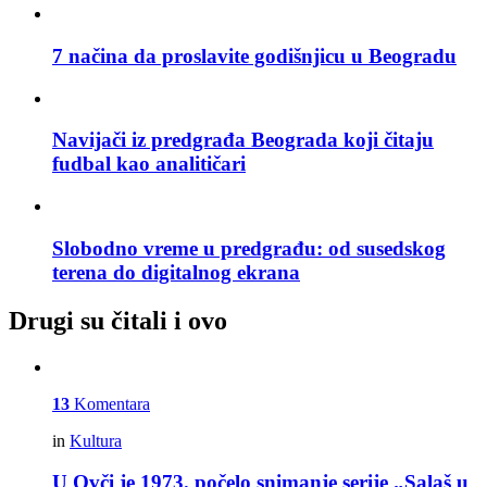
7 načina da proslavite godišnjicu u Beogradu
Navijači iz predgrađa Beograda koji čitaju
fudbal kao analitičari
Slobodno vreme u predgrađu: od susedskog
terena do digitalnog ekrana
Drugi su čitali i ovo
13
Komentara
in
Kultura
U Ovči je 1973. počelo snimanje serije „Salaš u