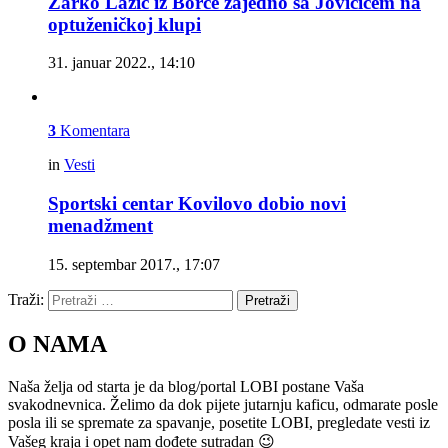
Žarko Lazić iz Borče zajedno sa Jovičićem na
optuženičkoj klupi
31. januar 2022., 14:10
3
Komentara
in
Vesti
Sportski centar Kovilovo dobio novi
menadžment
15. septembar 2017., 17:07
Traži:
Pretraži
O NAMA
Naša želja od starta je da blog/portal LOBI postane Vaša
svakodnevnica. Želimo da dok pijete jutarnju kaficu, odmarate posle
posla ili se spremate za spavanje, posetite LOBI, pregledate vesti iz
Vašeg kraja i opet nam dođete sutradan 😉