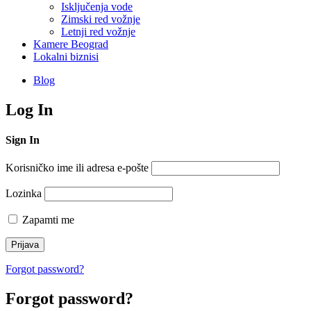
Isključenja vode
Zimski red vožnje
Letnji red vožnje
Kamere Beograd
Lokalni biznisi
Blog
Log In
Sign In
Korisničko ime ili adresa e-pošte
Lozinka
Zapamti me
Forgot password?
Forgot password?