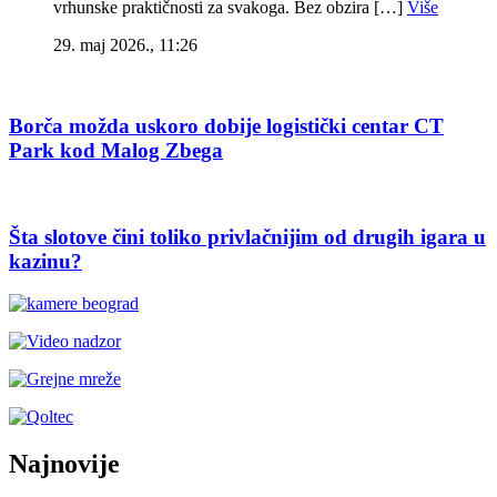
vrhunske praktičnosti za svakoga. Bez obzira […]
Više
29. maj 2026., 11:26
Borča možda uskoro dobije logistički centar CT
Park kod Malog Zbega
Šta slotove čini toliko privlačnijim od drugih igara u
kazinu?
Najnovije