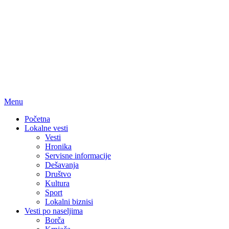
Menu
Početna
Lokalne vesti
Vesti
Hronika
Servisne informacije
Dešavanja
Društvo
Kultura
Sport
Lokalni biznisi
Vesti po naseljima
Borča