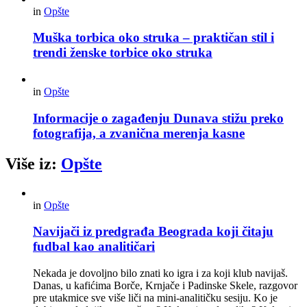
in
Opšte
Muška torbica oko struka – praktičan stil i
trendi ženske torbice oko struka
in
Opšte
Informacije o zagađenju Dunava stižu preko
fotografija, a zvanična merenja kasne
Više iz:
Opšte
in
Opšte
Navijači iz predgrađa Beograda koji čitaju
fudbal kao analitičari
Nekada je dovoljno bilo znati ko igra i za koji klub navijaš.
Danas, u kafićima Borče, Krnjače i Padinske Skele, razgovor
pre utakmice sve više liči na mini-analitičku sesiju. Ko je