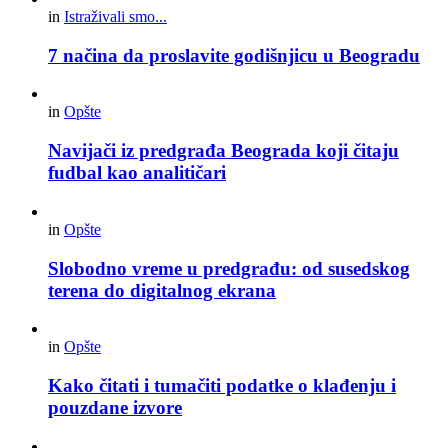
in
Istraživali smo...
7 načina da proslavite godišnjicu u Beogradu
in
Opšte
Navijači iz predgrađa Beograda koji čitaju
fudbal kao analitičari
in
Opšte
Slobodno vreme u predgrađu: od susedskog
terena do digitalnog ekrana
in
Opšte
Kako čitati i tumačiti podatke o klađenju i
pouzdane izvore