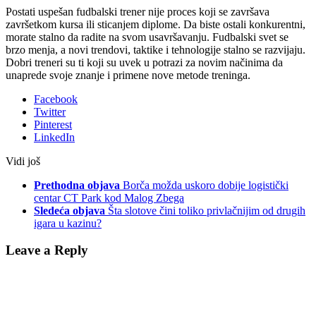
Postati uspešan fudbalski trener nije proces koji se završava
završetkom kursa ili sticanjem diplome. Da biste ostali konkurentni,
morate stalno da radite na svom usavršavanju. Fudbalski svet se
brzo menja, a novi trendovi, taktike i tehnologije stalno se razvijaju.
Dobri treneri su ti koji su uvek u potrazi za novim načinima da
unaprede svoje znanje i primene nove metode treninga.
Facebook
Twitter
Pinterest
LinkedIn
Vidi još
Prethodna objava
Borča možda uskoro dobije logistički
centar CT Park kod Malog Zbega
Sledeća objava
Šta slotove čini toliko privlačnijim od drugih
igara u kazinu?
Leave a Reply