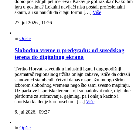
dobio poslednjih pet mečeva? Kakav je gol-razlika? Kako tim
igra u gostima? Lokalni navijači nisu postali profesionalni
skauti, ali su naučili da čitaju formu […]
Više
27. jul 2026., 11:26
in
Opšte
Slobodno vreme u predgrađu: od susedskog
terena do digitalnog ekrana
Tvrtko Horvat, savetnik u industriji igara i dugogodišnji
posmatrač regionalnog tržišta onlajn zabave, ističe da odrasli
stanovnici stambenih četvrti danas raspolažu mnogo širim
izborom slobodnog vremena nego što sami svesno mapiraju.
Uz parkove i sportske terene koji su nadohvat ruke, digitalne
platforme za strimovanje, gejming, pa i onlajn kazino i
sportsko klađenje kao poseban i […]
Više
6. jul 2026., 09:27
in
Opšte