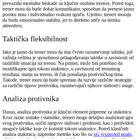
prevaziđu mentalne blokade su ključne osobine trenera. Pored toga,
trener mora da bude dobar komunikator, sposoban da prenese jasnu
poruku timu i individualno svakom igraču. Ujedno, treneri moraju
da budu emocionalno stabilni, jer to direktno utiče na timsku
atmosferu.
Taktička fleksibilnost
Iako je jasno da trener mora da ima čvrsto razumevanje taktike, još
važnija veština je sposobnost prilagođavanja taktike u zavisnosti od
različitih situacija na terenu. Na primer, može biti potrebno da
modifikujete igru tokom utakmice, u zavisnosti od trenutnog
rezultata, stanja na terenu, ili čak ponašanja protivničkog tima.
Takođe, trener mora da bude spreman da razvije različite strategije
za različite tipove protivnika, razumevajući njihove slabosti i snage.
Analiza protivnika
Danas, analiza protivnika je ključni element pripreme za utakmicu.
Kroz razne snimke i statistike, treneri mogu detaljno analizirati igru
svog protivnika, uočiti njegove slabosti i prednosti, kao i predvideti
moguće taktike koje će koristiti tokom utakmice. Pored klasičnih
analiza utakmica, napredne metrike kao što su
xG (expected goals,