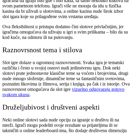
igračima da igraju bilo gde i bilo kada, sa samo nekoliko klikova na
svom pametnom telefonu. Igrači više ne moraju da idu u fizička
kasina da bi uživali u slotovima, a online kazina nude širok izbor
slot igara koje su prilagođene svim vrstama uređaja.
Ova fleksibilnost u pristupu dodatno čini slotove privlačnijim, jer
igračima omogućava da uživaju u igri u svim prilikama – bilo da su
kod kuće, na odmoru ili na putovanju.
Raznovrsnost tema i stilova
Slot igre dolaze u ogromnoj raznovrsnosti. Svaka igra je tematski
različita i često u svojoj osnovi nudi jedinstvenu igru. Dok neki
slotovi prate jednostavne klasične teme sa voćem i brojevima, drugi
nude mnogo složenije, dinamične teme sa fantastičnim svetovima,
poznatim likovima iz filmova, serija i knjiga, pa čak i iz istorije. Ova
raznovrsnost omogućava da slot igre
vizuelno odgovaraju gotovo
svakom ukusu
.
Druželjubivost i društveni aspekti
Neki online slotovi sada nude opciju za igranje u društvu ili na
mreži. Igrači mogu podeliti svoje rezultate sa prijateljima ili se
takmičiti u online leaderboard-ima, što dodaje društvenu dimenziju