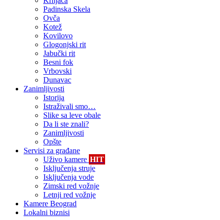
Krnjača
Padinska Skela
Ovča
Kotež
Kovilovo
Glogonjski rit
Jabučki rit
Besni fok
Vrbovski
Dunavac
Zanimljivosti
Istorija
Istraživali smo…
Slike sa leve obale
Da li ste znali?
Zanimljivosti
Opšte
Servisi za građane
Uživo kamere
HIT
Isključenja struje
Isključenja vode
Zimski red vožnje
Letnji red vožnje
Kamere Beograd
Lokalni biznisi