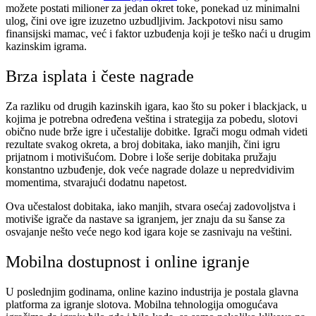
možete postati milioner za jedan okret toke, ponekad uz minimalni
ulog, čini ove igre izuzetno uzbudljivim. Jackpotovi nisu samo
finansijski mamac, već i faktor uzbuđenja koji je teško naći u drugim
kazinskim igrama.
Brza isplata i česte nagrade
Za razliku od drugih kazinskih igara, kao što su poker i blackjack, u
kojima je potrebna određena veština i strategija za pobedu, slotovi
obično nude brže igre i učestalije dobitke. Igrači mogu odmah videti
rezultate svakog okreta, a broj dobitaka, iako manjih, čini igru
prijatnom i motivišućom. Dobre i loše serije dobitaka pružaju
konstantno uzbuđenje, dok veće nagrade dolaze u nepredvidivim
momentima, stvarajući dodatnu napetost.
Ova učestalost dobitaka, iako manjih, stvara osećaj zadovoljstva i
motiviše igrače da nastave sa igranjem, jer znaju da su šanse za
osvajanje nešto veće nego kod igara koje se zasnivaju na veštini.
Mobilna dostupnost i online igranje
U poslednjim godinama, online kazino industrija je postala glavna
platforma za igranje slotova. Mobilna tehnologija omogućava