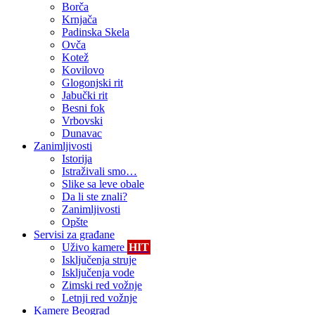
Borča
Krnjača
Padinska Skela
Ovča
Kotež
Kovilovo
Glogonjski rit
Jabučki rit
Besni fok
Vrbovski
Dunavac
Zanimljivosti
Istorija
Istraživali smo…
Slike sa leve obale
Da li ste znali?
Zanimljivosti
Opšte
Servisi za građane
Uživo kamere
HIT
Isključenja struje
Isključenja vode
Zimski red vožnje
Letnji red vožnje
Kamere Beograd