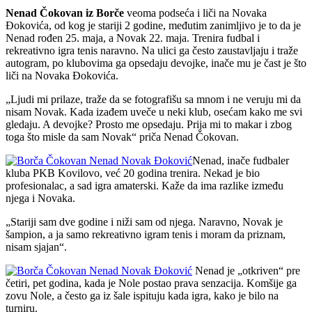
Nenad Čokovan iz Borče
veoma podseća i liči na Novaka
Đokovića, od kog je stariji 2 godine, međutim zanimljivo je to da je
Nenad rođen 25. maja, a Novak 22. maja.
Trenira fudbal i
rekreativno igra tenis naravno. Na ulici ga često zaustavljaju i traže
autogram, po klubovima ga opsedaju devojke, inače mu je čast je što
liči na Novaka Đokovića.
„Ljudi mi prilaze, traže da se fotografišu sa mnom i ne veruju mi da
nisam Novak. Kada izađem uveče u neki klub, osećam kako me svi
gledaju. A devojke? Prosto me opsedaju. Prija mi to makar i zbog
toga što misle da sam Novak“ priča Nenad Čokovan.
Nenad, inače fudbaler
kluba PKB Kovilovo, već 20 godina trenira. Nekad je bio
profesionalac, a sad igra amaterski. Kaže da ima razlike između
njega i Novaka.
„Stariji sam dve godine i niži sam od njega. Naravno, Novak je
šampion, a ja samo rekreativno igram tenis i moram da priznam,
nisam sjajan“.
Nenad je „otkriven“ pre
četiri, pet godina, kada je Nole postao prava senzacija. Komšije ga
zovu Nole, a često ga iz šale ispituju kada igra, kako je bilo na
turniru.