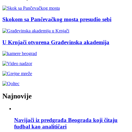
Skokom sa Pančevačkog mosta presudio sebi
U Krnjači otvorena Građevinska akademija
Najnovije
Navijači iz predgrađa Beograda koji čitaju
fudbal kao analitičari