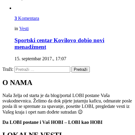
3
Komentara
in
Vesti
Sportski centar Kovilovo dobio novi
menadžment
15. septembar 2017., 17:07
Traži:
Pretraži
O NAMA
Naša želja od starta je da blog/portal LOBI postane Vaša
svakodnevnica. Želimo da dok pijete jutarnju kaficu, odmarate posle
posla ili se spremate za spavanje, posetite LOBI, pregledate vesti iz
Vašeg kraja i opet nam dođete sutradan 😉
Da LOBI postane i Vaš HOBI – LOBI kao HOBI
LOKALNE VESTI