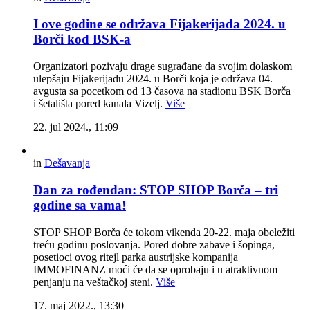
I ove godine se održava Fijakerijada 2024. u
Borči kod BSK-a
Organizatori pozivaju drage sugrađane da svojim dolaskom
ulepšaju Fijakerijadu 2024. u Borči koja je održava 04.
avgusta sa pocetkom od 13 časova na stadionu BSK Borča
i šetališta pored kanala Vizelj.
Više
22. jul 2024., 11:09
in
Dešavanja
Dan za rođendan: STOP SHOP Borča – tri
godine sa vama!
STOP SHOP Borča će tokom vikenda 20-22. maja obeležiti
treću godinu poslovanja. Pored dobre zabave i šopinga,
posetioci ovog ritejl parka austrijske kompanija
IMMOFINANZ moći će da se oprobaju i u atraktivnom
penjanju na veštačkoj steni.
Više
17. maj 2022., 13:30