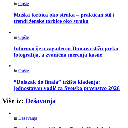
in
Opšte
Muška torbica oko struka – praktičan stil i
trendi ženske torbice oko struka
in
Opšte
Informacije o zagađenju Dunava stižu preko
fotografija, a zvanična merenja kasne
in
Opšte
“Dolazak do finala” tržište klađenja:
jednostavan vodič za Svetsko prvenstvo 2026
Više iz:
Dešavanja
in
Dešavanja