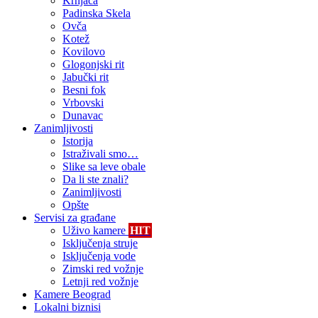
Krnjača
Padinska Skela
Ovča
Kotež
Kovilovo
Glogonjski rit
Jabučki rit
Besni fok
Vrbovski
Dunavac
Zanimljivosti
Istorija
Istraživali smo…
Slike sa leve obale
Da li ste znali?
Zanimljivosti
Opšte
Servisi za građane
Uživo kamere
HIT
Isključenja struje
Isključenja vode
Zimski red vožnje
Letnji red vožnje
Kamere Beograd
Lokalni biznisi