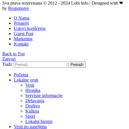
Sva prava rezervisana © 2012 - 2024 Lobi Info | Designed with ❤
by
Responsive
O Nama
Prijatelji
Uslovi korišćenja
Guest Post
Marketing
Kontakt
Back to Top
Zatvori
Traži:
Pretraži
Početna
Lokalne vesti
Vesti
Hronika
Servisne informacije
Dešavanja
Društvo
Kultura
Sport
Lokalni biznisi
Vesti po naseljima