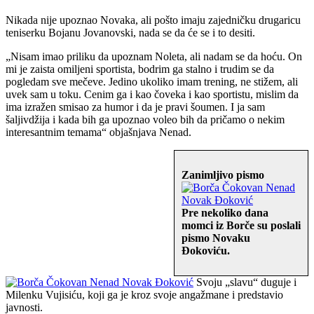
Nikada nije upoznao Novaka, ali pošto imaju zajedničku drugaricu
teniserku Bojanu Jovanovski, nada se da će se i to desiti.
„Nisam imao priliku da upoznam Noleta, ali nadam se da hoću. On
mi je zaista omiljeni sportista, bodrim ga stalno i trudim se da
pogledam sve mečeve. Jedino ukoliko imam trening, ne stižem, ali
uvek sam u toku. Cenim ga i kao čoveka i kao sportistu, mislim da
ima izražen smisao za humor i da je pravi šoumen. I ja sam
šaljivdžija i kada bih ga upoznao voleo bih da pričamo o nekim
interesantnim temama“ objašnjava Nenad.
Zanimljivo pismo
Pre nekoliko dana
momci iz Borče su poslali
pismo Novaku
Đokoviću.
Svoju „slavu“ duguje i
Milenku Vujisiću, koji ga je kroz svoje angažmane i predstavio
javnosti.