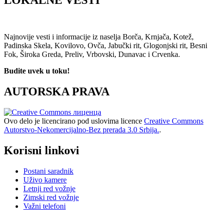
Najnovije vesti i informacije iz naselja Borča, Krnjača, Kotež,
Padinska Skela, Kovilovo, Ovča, Jabučki rit, Glogonjski rit, Besni
Fok, Široka Greda, Preliv, Vrbovski, Dunavac i Crvenka.
Budite uvek u toku!
AUTORSKA PRAVA
Ovo delo je licencirano pod uslovima licence
Creative Commons
Autorstvo-Nekomercijalno-Bez prerada 3.0 Srbija.
.
Korisni linkovi
Postani saradnik
Uživo kamere
Letnji red vožnje
Zimski red vožnje
Važni telefoni