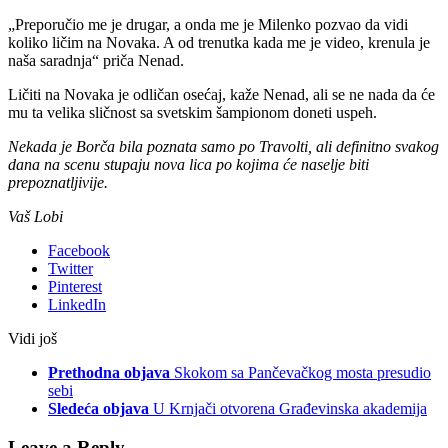
„Preporučio me je drugar, a onda me je Milenko pozvao da vidi
koliko ličim na Novaka. A od trenutka kada me je video, krenula je
naša saradnja“ priča Nenad.
Ličiti na Novaka je odličan osećaj, kaže Nenad, ali se ne nada da će
mu ta velika sličnost sa svetskim šampionom doneti uspeh.
Nekada je Borča bila poznata samo po Travolti, ali definitno svakog
dana na scenu stupaju nova lica po kojima će naselje biti
prepoznatljivije.
Vaš Lobi
Facebook
Twitter
Pinterest
LinkedIn
Vidi još
Prethodna objava
Skokom sa Pančevačkog mosta presudio
sebi
Sledeća objava
U Krnjači otvorena Građevinska akademija
Leave a Reply