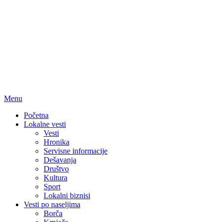
Menu
Početna
Lokalne vesti
Vesti
Hronika
Servisne informacije
Dešavanja
Društvo
Kultura
Sport
Lokalni biznisi
Vesti po naseljima
Borča