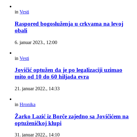
in
Vesti
Raspored bogosluženja u crkvama na levoj
obali
6. januar 2023., 12:00
in
Vesti
Jovičić optužen da je po legalizaciji uzimao
mito od 10 do 60 hiljada evra
21. januar 2022., 14:33
in
Hronika
Žarko Lazić iz Borče zajedno sa Jovičićem na
optuženičkoj klupi
31. januar 2022., 14:10