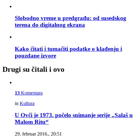
Slobodno vreme u predgrađu: od susedskog
terena do digitalnog ekrana
Kako čitati i tumačiti podatke o klađenju i
pouzdane izvore
Drugi su čitali i ovo
13
Komentara
in
Kultura
U Ovči je 1973. počelo snimanje serije „Salaš u
Malom Ritu“
29. februar 2016., 20:51