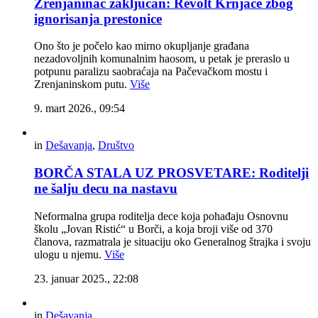
Zrenjaninac zaključan: Revolt Krnjače zbog
ignorisanja prestonice
Ono što je počelo kao mirno okupljanje građana
nezadovoljnih komunalnim haosom, u petak je preraslo u
potpunu paralizu saobraćaja na Pačevačkom mostu i
Zrenjaninskom putu.
Više
9. mart 2026., 09:54
in
Dešavanja
,
Društvo
BORČA STALA UZ PROSVETARE: Roditelji
ne šalju decu na nastavu
Neformalna grupa roditelja dece koja pohađaju Osnovnu
školu „Jovan Ristić“ u Borči, a koja broji više od 370
članova, razmatrala je situaciju oko Generalnog štrajka i svoju
ulogu u njemu.
Više
23. januar 2025., 22:08
in
Dešavanja