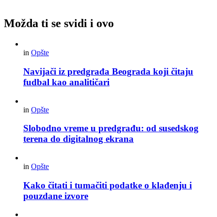
Možda ti se svidi i ovo
in
Opšte
Navijači iz predgrađa Beograda koji čitaju
fudbal kao analitičari
in
Opšte
Slobodno vreme u predgrađu: od susedskog
terena do digitalnog ekrana
in
Opšte
Kako čitati i tumačiti podatke o klađenju i
pouzdane izvore