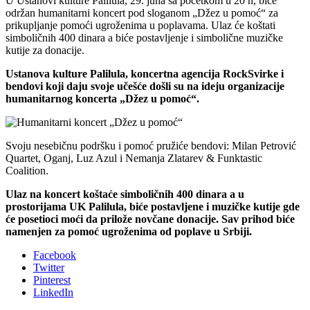
U Ustanovi kulture Palilula, 29. juna sa početkom u 20 h, biće
održan humanitarni koncert pod sloganom „Džez u pomoć“ za
prikupljanje pomoći ugroženima u poplavama. Ulaz će koštati
simboličnih 400 dinara a biće postavljenje i simbolične muzičke
kutije za donacije.
Ustanova kulture Palilula, koncertna agencija RockSvirke i
bendovi koji daju svoje učešće došli su na ideju organizacije
humanitarnog koncerta „Džez u pomoć“.
Svoju nesebičnu podršku i pomoć pružiće bendovi: Milan Petrović
Quartet, Oganj, Luz Azul i Nemanja Zlatarev & Funktastic
Coalition.
Ulaz na koncert koštaće simboličnih 400 dinara a u
prostorijama UK Palilula, biće postavljene i muzičke kutije gde
će posetioci moći da prilože novčane donacije. Sav prihod biće
namenjen za pomoć ugroženima od poplave u Srbiji.
Facebook
Twitter
Pinterest
LinkedIn