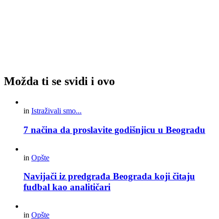
Možda ti se svidi i ovo
in
Istraživali smo...
7 načina da proslavite godišnjicu u Beogradu
in
Opšte
Navijači iz predgrađa Beograda koji čitaju
fudbal kao analitičari
in
Opšte