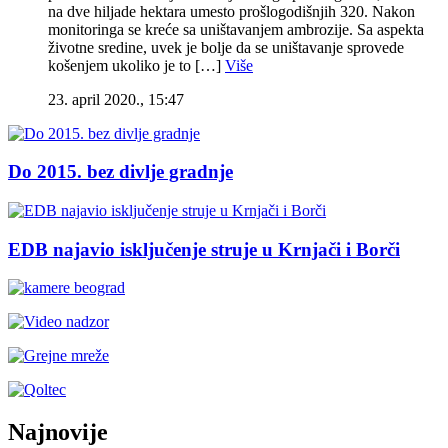
na dve hiljade hektara umesto prošlogodišnjih 320. Nakon
monitoringa se kreće sa uništavanjem ambrozije. Sa aspekta
životne sredine, uvek je bolje da se uništavanje sprovede
košenjem ukoliko je to […]
Više
23. april 2020., 15:47
Do 2015. bez divlje gradnje
EDB najavio isključenje struje u Krnjači i Borči
Najnovije