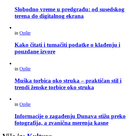
Slobodno vreme u predgrađu: od susedskog
terena do digitalnog ekrana
in
Opšte
Kako čitati i tumačiti podatke o klađenju i
pouzdane izvore
in
Opšte
Muška torbica oko struka – praktičan stil i
trendi ženske torbice oko struka
in
Opšte
Informacije o zagađenju Dunava stižu preko
fotografija, a zvanična merenja kasne