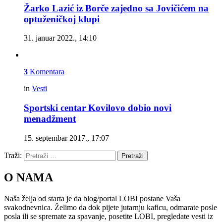
Žarko Lazić iz Borče zajedno sa Jovičićem na
optuženičkoj klupi
31. januar 2022., 14:10
3
Komentara
in
Vesti
Sportski centar Kovilovo dobio novi
menadžment
15. septembar 2017., 17:07
Traži:
Pretraži
O NAMA
Naša želja od starta je da blog/portal LOBI postane Vaša
svakodnevnica. Želimo da dok pijete jutarnju kaficu, odmarate posle
posla ili se spremate za spavanje, posetite LOBI, pregledate vesti iz