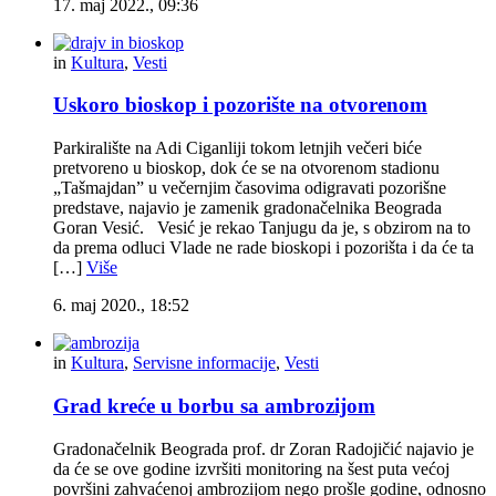
17. maj 2022., 09:36
in
Kultura
,
Vesti
Uskoro bioskop i pozorište na otvorenom
Parkiralište na Adi Ciganliji tokom letnjih večeri biće
pretvoreno u bioskop, dok će se na otvorenom stadionu
„Tašmajdan” u večernjim časovima odigravati pozorišne
predstave, najavio je zamenik gradonačelnika Beograda
Goran Vesić. Vesić je rekao Tanjugu da je, s obzirom na to
da prema odluci Vlade ne rade bioskopi i pozorišta i da će ta
[…]
Više
6. maj 2020., 18:52
in
Kultura
,
Servisne informacije
,
Vesti
Grad kreće u borbu sa ambrozijom
Gradonačelnik Beograda prof. dr Zoran Radojičić najavio je
da će se ove godine izvršiti monitoring na šest puta većoj
površini zahvaćenoj ambrozijom nego prošle godine, odnosno