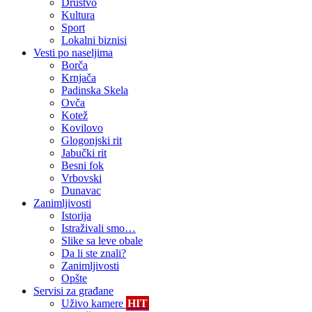
Društvo
Kultura
Sport
Lokalni biznisi
Vesti po naseljima
Borča
Krnjača
Padinska Skela
Ovča
Kotež
Kovilovo
Glogonjski rit
Jabučki rit
Besni fok
Vrbovski
Dunavac
Zanimljivosti
Istorija
Istraživali smo…
Slike sa leve obale
Da li ste znali?
Zanimljivosti
Opšte
Servisi za građane
Uživo kamere
HIT