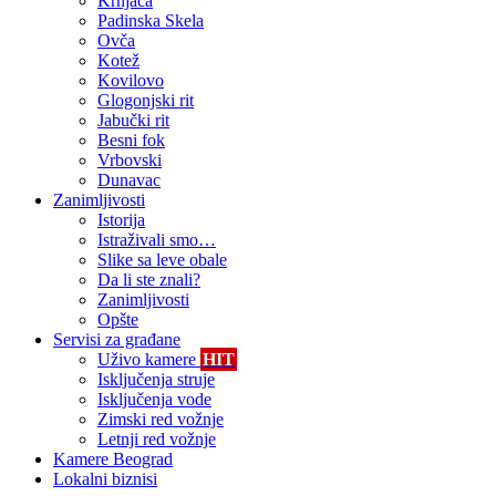
Krnjača
Padinska Skela
Ovča
Kotež
Kovilovo
Glogonjski rit
Jabučki rit
Besni fok
Vrbovski
Dunavac
Zanimljivosti
Istorija
Istraživali smo…
Slike sa leve obale
Da li ste znali?
Zanimljivosti
Opšte
Servisi za građane
Uživo kamere
HIT
Isključenja struje
Isključenja vode
Zimski red vožnje
Letnji red vožnje
Kamere Beograd
Lokalni biznisi