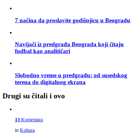
7 načina da proslavite godišnjicu u Beogradu
Navijači iz predgrađa Beograda koji čitaju
fudbal kao analitičari
Slobodno vreme u predgrađu: od susedskog
terena do digitalnog ekrana
Drugi su čitali i ovo
13
Komentara
in
Kultura