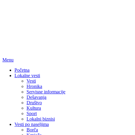
Menu
Početna
Lokalne vesti
Vesti
Hronika
Servisne informacije
Dešavanja
Društvo
Kultura
Sport
Lokalni biznisi
Vesti po naseljima
Borča