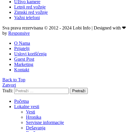
Uživo kamere
Letnji red vožnje
Zimski red vožnje
Važni telefoni
Sva prava rezervisana © 2012 - 2024 Lobi Info | Designed with ❤
by
Responsive
O Nama
Prijatelji
Uslovi korišćenja
Guest Post
Marketing
Kontakt
Back to Top
Zatvori
Traži:
Pretraži
Početna
Lokalne vesti
Vesti
Hronika
Servisne informacije
Dešavanja