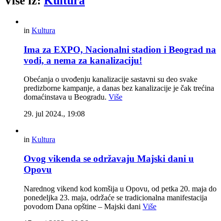
Više iz:
Kultura
in
Kultura
Ima za EXPO, Nacionalni stadion i Beograd na
vodi, a nema za kanalizaciju!
Obećanja o uvođenju kanalizacije sastavni su deo svake
predizborne kampanje, a danas bez kanalizacije je čak trećina
domaćinstava u Beogradu.
Više
29. jul 2024., 19:08
in
Kultura
Ovog vikenda se održavaju Majski dani u
Opovu
Narednog vikend kod komšija u Opovu, od petka 20. maja do
ponedeljka 23. maja, održaće se tradicionalna manifestacija
povodom Dana opštine – Majski dani
Više