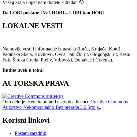
Vašeg kraja i opet nam dođete sutradan 😉
Da LOBI postane i Vaš HOBI – LOBI kao HOBI
LOKALNE VESTI
Najnovije vesti i informacije iz naselja Borča, Krnjača, Kotež,
Padinska Skela, Kovilovo, Ovča, Jabučki rit, Glogonjski rit, Besni
Fok, Široka Greda, Preliv, Vrbovski, Dunavac i Crvenka.
Budite uvek u toku!
AUTORSKA PRAVA
Ovo delo je licencirano pod uslovima licence
Creative Commons
Autorstvo-Nekomercijalno-Bez prerada 3.0 Srbija.
.
Korisni linkovi
Postani saradnik