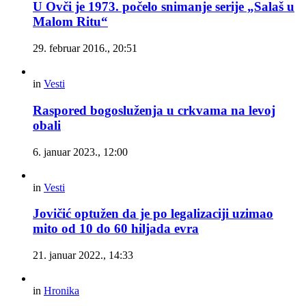
U Ovči je 1973. počelo snimanje serije „Salaš u
Malom Ritu“
29. februar 2016., 20:51
in
Vesti
Raspored bogosluženja u crkvama na levoj
obali
6. januar 2023., 12:00
in
Vesti
Jovičić optužen da je po legalizaciji uzimao
mito od 10 do 60 hiljada evra
21. januar 2022., 14:33
in
Hronika