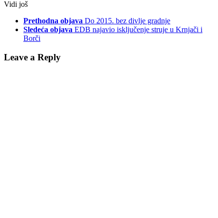
Vidi još
Prethodna objava
Do 2015. bez divlje gradnje
Sledeća objava
EDB najavio isključenje struje u Krnjači i
Borči
Leave a Reply