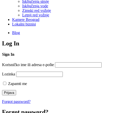
Isključenja struje
Isključenja vode
Zimski red vožnje
Letnji red vožnje
Kamere Beograd
Lokalni biznisi
Blog
Log In
Sign In
Korisničko ime ili adresa e-pošte
Lozinka
Zapamti me
Forgot password?
Forgot password?