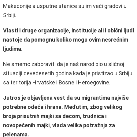
Makedonije a usputne stanice su im veći gradovi u
Srbiji.
Vlasti i druge organizacije, institucije ali i obični ljudi
nastoje da pomognu koliko mogu ovim nesrećnim
ljudima.
Ne smemo zaboraviti da je naš narod bio u sličnoj
situaciji devedesetih godina kada je pristizao u Srbiju
sa teritorija Hrvatske i Bosne i Hercegovine.
Jutros je objavljena vest da su migrantima najviše
potrebne odeća i hrana. Međutim, zbog velikog
broja prisutnih majki sa decom, trudnica i
novopečenih majki, vlada velika potražnja za
pelenama.