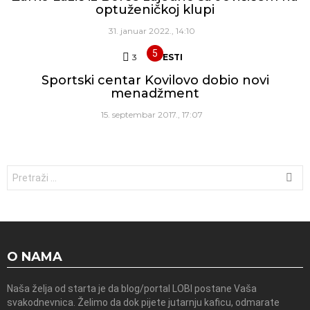
optuženičkoj klupi
31. januar 2022., 14:10
3
Komentara
VESTI
Sportski centar Kovilovo dobio novi
menadžment
15. septembar 2017., 17:07
Traži:
O NAMA
Naša želja od starta je da blog/portal LOBI postane Vaša
svakodnevnica. Želimo da dok pijete jutarnju kaficu, odmarate