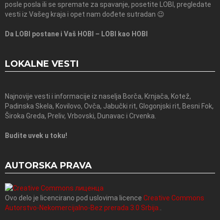
posle posla ili se spremate za spavanje, posetite LOBI, pregledate
vesti iz Vašeg kraja i opet nam dođete sutradan 😉
Da LOBI postane i Vaš HOBI – LOBI kao HOBI
LOKALNE VESTI
Najnovije vesti i informacije iz naselja Borča, Krnjača, Kotež,
Padinska Skela, Kovilovo, Ovča, Jabučki rit, Glogonjski rit, Besni Fok,
Široka Greda, Preliv, Vrbovski, Dunavac i Crvenka.
Budite uvek u toku!
AUTORSKA PRAVA
Ovo delo je licencirano pod uslovima licence
Creative Commons
Autorstvo-Nekomercijalno-Bez prerada 3.0 Srbija.
.