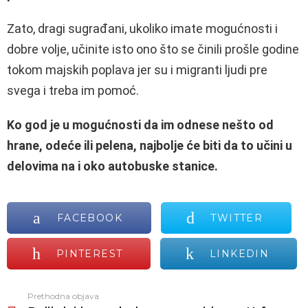
Zato, dragi sugrađani, ukoliko imate mogućnosti i
dobre volje, učinite isto ono što se činili prošle godine
tokom majskih poplava jer su i migranti ljudi pre
svega i treba im pomoć.
Ko god je u mogućnosti da im odnese nešto od
hrane, odeće ili pelena, najbolje će biti da to učini u
delovima na i oko autobuske stanice.
FACEBOOK
TWITTER
PINTEREST
LINKEDIN
Prethodna objava
Vidi