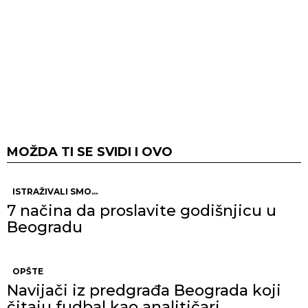
MOŽDA TI SE SVIDI I OVO
ISTRAŽIVALI SMO...
7 načina da proslavite godišnjicu u
Beogradu
OPŠTE
Navijači iz predgrađa Beograda koji
čitaju fudbal kao analitičari