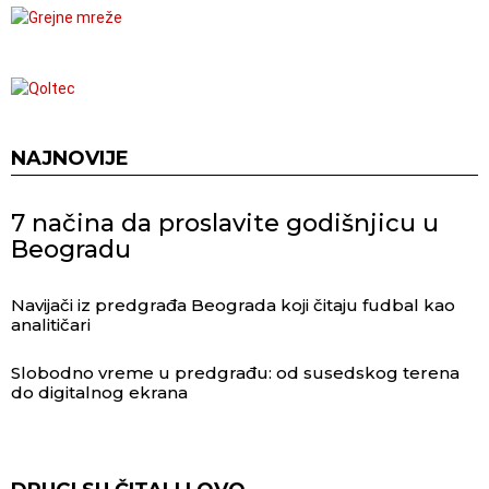
NAJNOVIJE
7 načina da proslavite godišnjicu u
Beogradu
Navijači iz predgrađa Beograda koji čitaju fudbal kao
analitičari
Slobodno vreme u predgrađu: od susedskog terena
do digitalnog ekrana