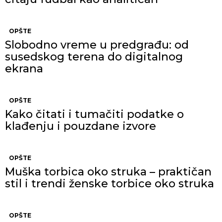
OPŠTE
Slobodno vreme u predgrađu: od
susedskog terena do digitalnog
ekrana
OPŠTE
Kako čitati i tumačiti podatke o
klađenju i pouzdane izvore
OPŠTE
Muška torbica oko struka – praktičan
stil i trendi ženske torbice oko struka
OPŠTE