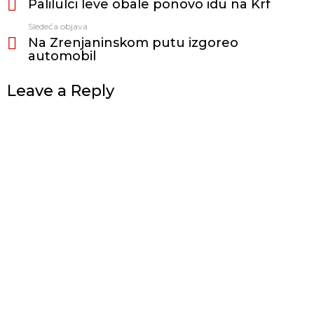
Palilulci leve obale ponovo idu na Krf
još
Sledeća objava
Na Zrenjaninskom putu izgoreo
automobil
Leave a Reply