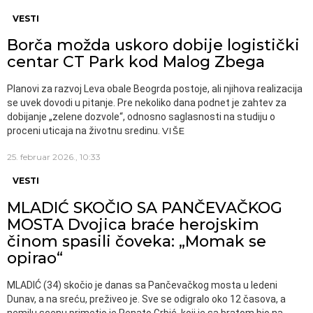
VESTI
Borča možda uskoro dobije logistički
centar CT Park kod Malog Zbega
Planovi za razvoj Leva obale Beogrda postoje, ali njihova realizacija
se uvek dovodi u pitanje. Pre nekoliko dana podnet je zahtev za
dobijanje „zelene dozvole“, odnosno saglasnosti na studiju o
proceni uticaja na životnu sredinu.
VIŠE
25. februar 2026., 10:33
VESTI
MLADIĆ SKOČIO SA PANČEVAČKOG
MOSTA Dvojica braće herojskim
činom spasili čoveka: „Momak se
opirao“
MLADIĆ (34) skočio je danas sa Pančevačkog mosta u ledeni
Dunav, a na sreću, preživeo je. Sve se odigralo oko 12 časova, a
nemilu scenu primetio je Renato Grbić, koji je sa bratom bio na