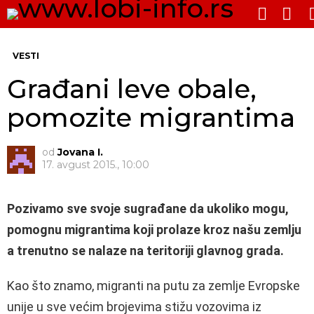
PRE
SWITCH
SKIN
Me
VESTI
Građani leve obale,
pomozite migrantima
od
Jovana I.
17. avgust 2015., 10:00
Pozivamo sve svoje sugrađane da ukoliko mogu,
pomognu migrantima koji prolaze kroz našu zemlju
a trenutno se nalaze na teritoriji glavnog grada.
Kao što znamo, migranti na putu za zemlje Evropske
unije u sve većim brojevima stižu vozovima iz