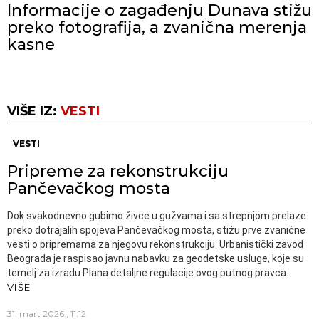
Informacije o zagađenju Dunava stižu
preko fotografija, a zvanična merenja
kasne
VIŠE IZ:
VESTI
VESTI
Pripreme za rekonstrukciju
Pančevačkog mosta
Dok svakodnevno gubimo živce u gužvama i sa strepnjom prelaze
preko dotrajalih spojeva Pančevačkog mosta, stižu prve zvanične
vesti o pripremama za njegovu rekonstrukciju. Urbanistički zavod
Beograda je raspisao javnu nabavku za geodetske usluge, koje su
temelj za izradu Plana detaljne regulacije ovog putnog pravca.
VIŠE
31. mart 2026., 11:12