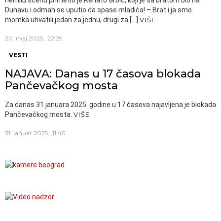
Dunavu i odmah se uputio da spase mladića! – Brat i ja smo
momka uhvatili jedan za jednu, drugi za […]
VIŠE
20. maj 2025., 22:29
VESTI
NAJAVA: Danas u 17 časova blokada
Pančevačkog mosta
Za danas 31.januara 2025. godine u 17 časova najavljena je blokada
Pančevačkog mosta.
VIŠE
31. januar 2025., 11:46