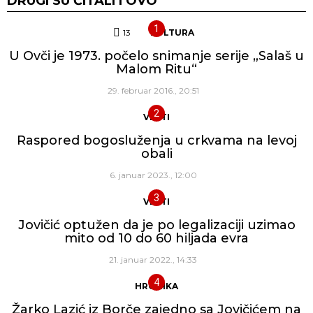
DRUGI SU ČITALI I OVO
13
Komentara
KULTURA
U Ovči je 1973. počelo snimanje serije „Salaš u
Malom Ritu“
29. februar 2016., 20:51
VESTI
Raspored bogosluženja u crkvama na levoj
obali
6. januar 2023., 12:00
VESTI
Jovičić optužen da je po legalizaciji uzimao
mito od 10 do 60 hiljada evra
21. januar 2022., 14:33
HRONIKA
Žarko Lazić iz Borče zajedno sa Jovičićem na